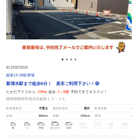
ID:310012023
銀座13-36駐車場
新清水駅まで徒歩6分！ 是非ご利用下さい！😄
209m
3～5分
たかだアイスから
徒歩
予約できてオススメ！
静岡県静岡市清水区銀座１３－３６
平置き
屋外
-
駐車場形式
屋内外形式
駐車台数
480cm
200cm
-
全長
全幅
車高
軽
コ
中型
ボックス
SUV
大型車
トラック
原付
バイク