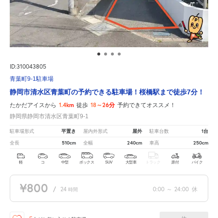
ID:310043805
青葉町9-1駐車場
静岡市清水区青葉町の予約できる駐車場！桜橋駅まで徒歩7分！
1.4km
18～26分
たかだアイスから
徒歩
予約できてオススメ！
静岡県静岡市清水区青葉町9-1
平置き
屋外
1台
駐車場形式
屋内外形式
駐車台数
510cm
240cm
250cm
全長
全幅
車高
軽
コ
中型
ボックス
SUV
大型車
トラック
原付
バイク
¥800
/
24
0:00
～
24:00
休
時間