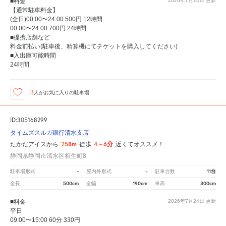
■料金
2026年7月24日
更新
【通常駐車料金】
(全日)00:00〜24:00 500円 12時間
00:00〜24:00 700円 24時間
■提携店舗など
料金前払い(駐車後、精算機にてチケットを購入してください)
■入出庫可能時間
24時間
3
人が
お気に入りの駐車場
ID:305168299
タイムズスルガ銀行清水支店
258m
4～6分
たかだアイスから
徒歩
近くてオススメ！
静岡県静岡市清水区相生町8
-
-
11台
駐車場形式
屋内外形式
駐車台数
500cm
190cm
300cm
全長
全幅
車高
■料金
2026年7月24日
更新
平日
09:00〜15:00 60分 330円