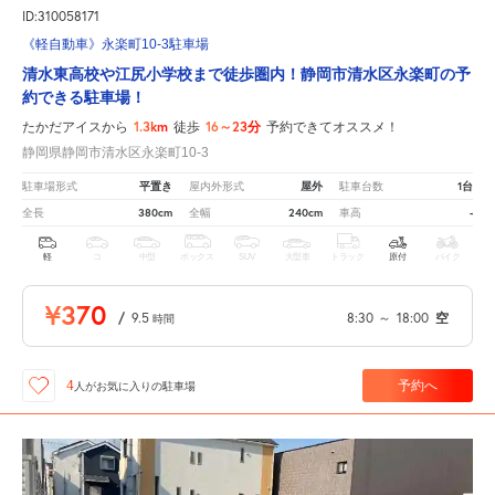
ID:310058171
《軽自動車》永楽町10-3駐車場
清水東高校や江尻小学校まで徒歩圏内！静岡市清水区永楽町の予
約できる駐車場！
1.3km
16～23分
たかだアイスから
徒歩
予約できてオススメ！
静岡県静岡市清水区永楽町10-3
平置き
屋外
1台
駐車場形式
屋内外形式
駐車台数
380cm
240cm
-
全長
全幅
車高
軽
コ
中型
ボックス
SUV
大型車
トラック
原付
バイク
¥370
/
9.5
8:30
～
18:00
空
時間
予約へ
4
人が
お気に入りの駐車場