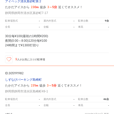
アイペック清水真砂町第２
230m
3～5分
たかだアイスから
徒歩
近くてオススメ！
静岡県静岡市清水区真砂町7-17
-
-
9台
駐車場形式
屋内外形式
駐車台数
-
-
-
全長
全幅
車高
30分毎¥100(最初の1時間¥200)
夜間(0:00～8:00)120分毎¥100
24時間まで¥1300打切り
9
人が
お気に入りの駐車場
ID:305191982
しずなびパーキング島崎町
231m
3～5分
たかだアイスから
徒歩
近くてオススメ！
静岡県静岡市清水区島崎町49-1
-
-
46台
駐車場形式
屋内外形式
駐車台数
-
-
-
全長
全幅
車高