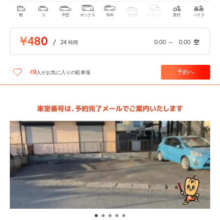
軽
コ
中型
ボックス
SUV
大型車
トラック
原付
バイク
¥480
/
24
0:00
～
0:00
空
時間
予約へ
49
人が
お気に入りの駐車場