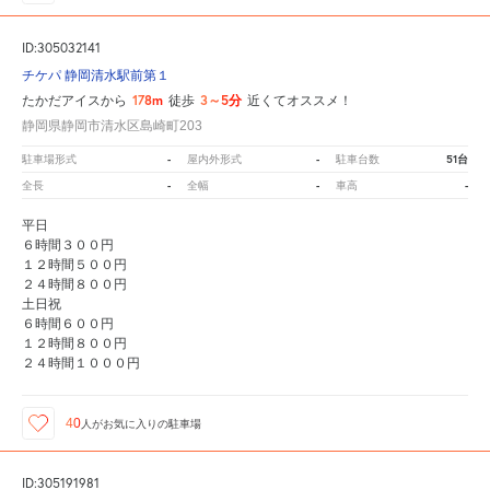
ID:305032141
チケパ 静岡清水駅前第１
178m
3～5分
たかだアイスから
徒歩
近くてオススメ！
静岡県静岡市清水区島崎町203
-
-
51台
駐車場形式
屋内外形式
駐車台数
-
-
-
全長
全幅
車高
平日
６時間３００円
１２時間５００円
２４時間８００円
土日祝
６時間６００円
１２時間８００円
２４時間１０００円
40
人が
お気に入りの駐車場
ID:305191981