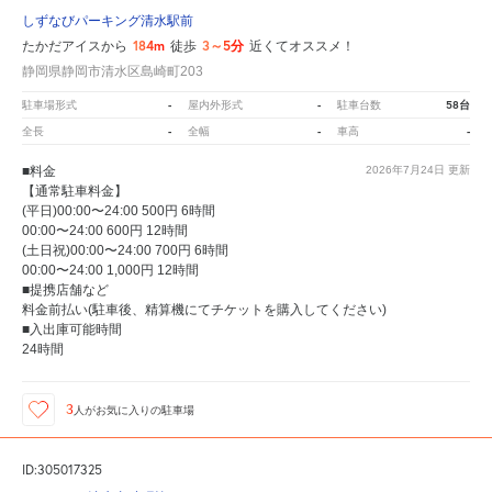
しずなびパーキング清水駅前
184m
3～5分
たかだアイスから
徒歩
近くてオススメ！
静岡県静岡市清水区島崎町203
-
-
58台
駐車場形式
屋内外形式
駐車台数
-
-
-
全長
全幅
車高
■料金
2026年7月24日
更新
【通常駐車料金】
(平日)00:00〜24:00 500円 6時間
00:00〜24:00 600円 12時間
(土日祝)00:00〜24:00 700円 6時間
00:00〜24:00 1,000円 12時間
■提携店舗など
料金前払い(駐車後、精算機にてチケットを購入してください)
■入出庫可能時間
24時間
3
人が
お気に入りの駐車場
ID:305017325