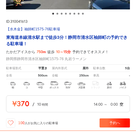
ID:310041613
【水木金】袖師町1575-76駐車場
東海道本線清水駅まで徒歩3分！静岡市清水区袖師町の予約でき
る駐車場！
750m
10～15分
たかだアイスから
徒歩
予約できてオススメ！
静岡県静岡市清水区袖師町1575-76 丸岩ラーメン
平置き
屋外
5台
駐車場形式
屋内外形式
駐車台数
500cm
250cm
-
全長
全幅
車高
軽
コ
中型
ボックス
SUV
大型車
トラック
原付
バイク
¥370
/
10
14:00
～
0:00
空
時間
予約へ
100
人が
お気に入りの駐車場