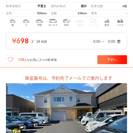
平置き
屋外
3台
駐車場形式
屋内外形式
駐車台数
500cm
230cm
-
全長
全幅
車高
軽
コ
中型
ボックス
SUV
大型車
トラック
原付
バイク
¥698
/
24
0:00
～
0:00
空
時間
予約へ
308
人が
お気に入りの駐車場