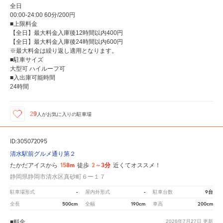
全日
00:00-24:00 60分/200円
■上限料金
【全日】最大料金入庫後12時間以内400円
【全日】最大料金入庫後24時間以内600円
※最大料金は繰り返し適用となります。
■駐車サイズ
大型可 ハイルーフ可
■入出庫可能時間
24時間
29
人が
お気に入りの駐車場
ID:305072095
清水駅前グルメ通り第２
158m
2～3分
たかだアイスから
徒歩
近くてオススメ！
静岡県静岡市清水区真砂町６ー１７
-
-
9台
駐車場形式
屋内外形式
駐車台数
500cm
190cm
200cm
全長
全幅
車高
■料金
2026年7月27日
更新