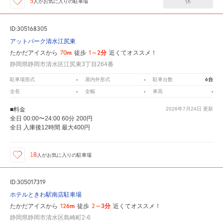
休
5
人が
お気に入りの駐車場
ID:305168305
アットパーク清水江尻東
70m
1～2分
たかだアイスから
徒歩
近くてオススメ！
静岡県静岡市清水区江尻東3丁目264番
-
-
6台
駐車場形式
屋内外形式
駐車台数
-
-
-
全長
全幅
車高
■料金
2026年7月24日
更新
全日 00:00〜24:00 60分 200円
全日 入庫後12時間 最大400円
18
人が
お気に入りの駐車場
ID:305017319
ホテルときわ駅南店駐車場
126m
2～3分
たかだアイスから
徒歩
近くてオススメ！
静岡県静岡市清水区島崎町2-6