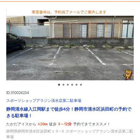
ID:310024234
スポーツショップアラジン清水店第二駐車場
静岡清水線入江岡駅まで徒歩4分！静岡市清水区浜田町の予約で
きる駐車場！
620m
8～12分
たかだアイスから
徒歩
予約できてオススメ！
静岡県静岡市清水区浜田町１０−５ スポーツショップアラジン清水店第二駐
車場