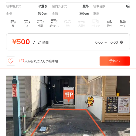
平置き
屋外
1台
駐車場形式
屋内外形式
駐車台数
560cm
300cm
-
全長
全幅
車高
軽
コ
中型
ボックス
SUV
大型車
トラック
原付
バイク
¥500
/
24
0:00
～
0:00
空
時間
予約へ
127
人が
お気に入りの駐車場