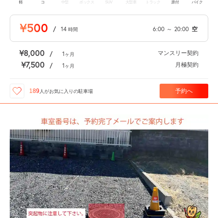
軽
コ
中型
ボックス
SUV
大型車
トラック
原付
バイク
¥500
/
14
6:00
～
20:00
空
時間
¥8,000
マンスリー契約
/
1
ヶ月
¥7,500
月極契約
/
1
ヶ月
予約へ
189
人が
お気に入りの駐車場