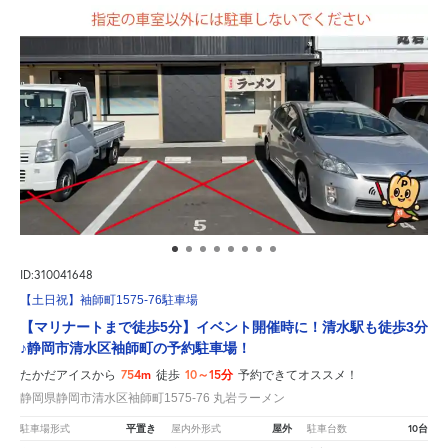
ID:310041648
【土日祝】袖師町1575-76駐車場
【マリナートまで徒歩5分】イベント開催時に！清水駅も徒歩3分
♪静岡市清水区袖師町の予約駐車場！
754m
10～15分
たかだアイスから
徒歩
予約できてオススメ！
静岡県静岡市清水区袖師町1575-76 丸岩ラーメン
平置き
屋外
10台
駐車場形式
屋内外形式
駐車台数