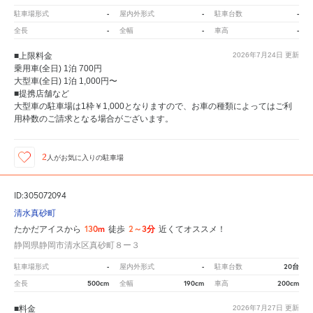
-
-
-
駐車場形式
屋内外形式
駐車台数
-
-
-
全長
全幅
車高
■上限料金
2026年7月24日
更新
乗用車(全日) 1泊 700円
大型車(全日) 1泊 1,000円〜
■提携店舗など
大型車の駐車場は1枠￥1,000となりますので、お車の種類によってはご利
用枠数のご請求となる場合がございます。
2
人が
お気に入りの駐車場
ID:305072094
清水真砂町
130m
2～3分
たかだアイスから
徒歩
近くてオススメ！
静岡県静岡市清水区真砂町８ー３
-
-
20台
駐車場形式
屋内外形式
駐車台数
500cm
190cm
200cm
全長
全幅
車高
■料金
2026年7月27日
更新