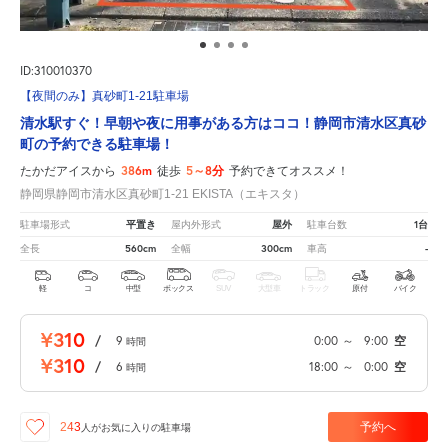
ID:310010370
【夜間のみ】真砂町1-21駐車場
清水駅すぐ！早朝や夜に用事がある方はココ！静岡市清水区真砂
町の予約できる駐車場！
386m
5～8分
たかだアイスから
徒歩
予約できてオススメ！
静岡県静岡市清水区真砂町1-21 EKISTA（エキスタ）
平置き
屋外
1台
駐車場形式
屋内外形式
駐車台数
560cm
300cm
-
全長
全幅
車高
軽
コ
中型
ボックス
SUV
大型車
トラック
原付
バイク
¥310
/
9
0:00
～
9:00
空
時間
¥310
/
6
18:00
～
0:00
空
時間
予約へ
243
人が
お気に入りの駐車場