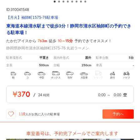
ID:310041548
【月火】袖師町1575-76駐車場
東海道本線清水駅まで徒歩3分！静岡市清水区袖師町の予約でき
る駐車場！
763m
10～15分
たかだアイスから
徒歩
予約できてオススメ！
静岡県静岡市清水区袖師町1575-76 丸岩ラーメン
平置き
屋外
5台
駐車場形式
屋内外形式
駐車台数
500cm
250cm
-
全長
全幅
車高
軽
コ
中型
ボックス
SUV
大型車
トラック
原付
バイク
¥370
/
24
0:00
～
0:00
空
時間
予約へ
110
人が
お気に入りの駐車場