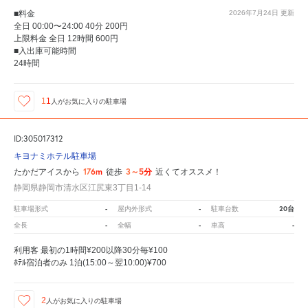
■料金
2026年7月24日
更新
全日 00:00〜24:00 40分 200円
上限料金 全日 12時間 600円
■入出庫可能時間
24時間
11
人が
お気に入りの駐車場
ID:305017312
キヨナミホテル駐車場
176m
3～5分
たかだアイスから
徒歩
近くてオススメ！
静岡県静岡市清水区江尻東3丁目1-14
-
-
20台
駐車場形式
屋内外形式
駐車台数
-
-
-
全長
全幅
車高
利用客 最初の1時間¥200以降30分毎¥100
ﾎﾃﾙ宿泊者のみ 1泊(15:00～翌10:00)¥700
2
人が
お気に入りの駐車場