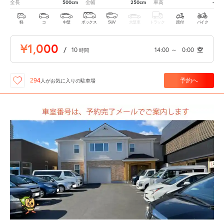
500cm
250cm
-
全長
全幅
車高
軽
コ
中型
ボックス
SUV
大型車
トラック
原付
バイク
¥1,000
/
10
14:00
～
0:00
空
時間
予約へ
294
人が
お気に入りの駐車場