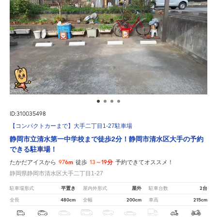
ID:310035498
【コンパクトカーまで】大手二丁目1-27駐車場
静岡市立清水第一中学校まで徒歩2分！静岡市清水区大手の予約
できる駐車場！
976m
13～19分
たかだアイスから
徒歩
予約できてオススメ！
静岡県静岡市清水区大手二丁目1-27
平置き
屋外
2台
駐車場形式
屋内外形式
駐車台数
480cm
200cm
215cm
全長
全幅
車高