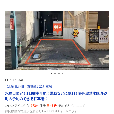
ID:310010341
【水曜日/終日】真砂町1-21駐車場
水曜日限定！1日駐車可能！通勤などに便利！静岡県清水区真砂
町の予約のできる駐車場！
372m
5～8分
たかだアイスから
徒歩
予約できてオススメ！
静岡県静岡市清水区真砂町1-21 EKISTA（エキスタ）