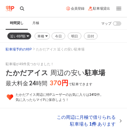
会員登録
駐車場貸出
時間貸し
月極
マップ
近い特P順
車種
今日
明日
日付
駐車場予約の特P
たかだアイス 近くの安い駐車場
駐車場が49件見つかりました！
たかだアイス
周辺の安い
駐車場
370円
24
時間
最大料金
で駐車できます
2412
たかだアイス周辺に特Pユーザーのお気に入りは
件。
気に入ったらマイPに保存しよう！
この周辺に月極で借りられる
駐車場も
1件
あります