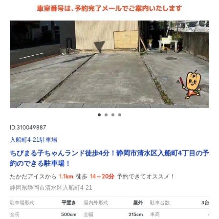
ID:310049887
入船町4-21駐車場
ちびまる子ちゃんランド徒歩4分！静岡市清水区入船町4丁目の予
約のできる駐車場！
1.1km
14～20分
たかだアイスから
徒歩
予約できてオススメ！
静岡県静岡市清水区入船町4-21
平置き
屋外
3台
駐車場形式
屋内外形式
駐車台数
500cm
215cm
-
全長
全幅
車高