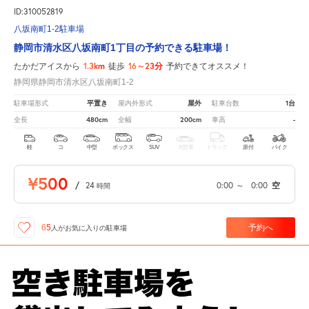
ID:310052819
八坂南町1-2駐車場
静岡市清水区八坂南町1丁目の予約できる駐車場！
1.3km
16～23分
たかだアイスから
徒歩
予約できてオススメ！
静岡県静岡市清水区八坂南町1-2
平置き
屋外
1台
駐車場形式
屋内外形式
駐車台数
480cm
200cm
-
全長
全幅
車高
軽
コ
中型
ボックス
SUV
大型車
トラック
原付
バイク
¥500
/
24
0:00
～
0:00
空
時間
予約へ
65
人が
お気に入りの駐車場