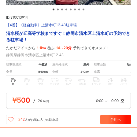
ID:310013914
【4番】《軽自動車》上清水町12-43駐車場
清水桜が丘高等学校まですぐ！静岡市清水区上清水町の予約でき
る駐車場！
1.1km
14～20分
たかだアイスから
徒歩
予約できてオススメ！
静岡県静岡市清水区上清水町12-43
平置き
屋外
1台
駐車場形式
屋内外形式
駐車台数
840cm
210cm
-
全長
全幅
車高
軽
コ
中型
ボックス
SUV
大型車
トラック
原付
バイク
¥500
/
24
0:00
～
0:00
空
時間
予約へ
242
人が
お気に入りの駐車場