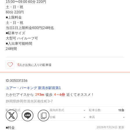
15:00〜09:00 60分 220円
土・日・祝
60分 220円
■上限料金
土・日・祝
当日1日上限料金600円(24時迄
■駐車サイズ
大型可 ハイルーフ可
■入出庫可能時間
24時間
6
人が
お気に入りの駐車場
ID:305031336
ユアー・パーキング 新清水駅前第1
293m
4～6分
たかだアイスから
徒歩
近くてオススメ！
静岡県静岡市清水区相生町3-7
-
-
12台
駐車場形式
屋内外形式
駐車台数
-
-
-
全長
全幅
車高
■料金
2026年7月24日
更新