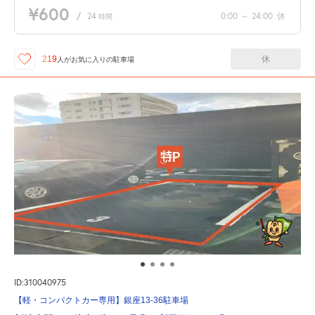
¥600
/
24
0:00
～
24:00
休
時間
休
219
人が
お気に入りの駐車場
ID:310040975
【軽・コンパクトカー専用】銀座13-36駐車場