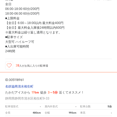
全日
06:00-18:00 60分/200円
18:00-06:00 60分/200円
■上限料金
【全日】6:00～18:00以内 最大料金400円
【全日】最大料金入庫後24時間以内600円
※最大料金は繰り返し適用となります。
■駐車サイズ
大型可 ハイルーフ可
■入出庫可能時間
24時間
39
人が
お気に入りの駐車場
ID:305118961
名鉄協商清水相生町
176m
3～5分
たかだアイスから
徒歩
近くてオススメ！
静岡県静岡市清水区相生町9-33
-
-
5台
駐車場形式
屋内外形式
駐車台数
480cm
190cm
-
全長
全幅
車高