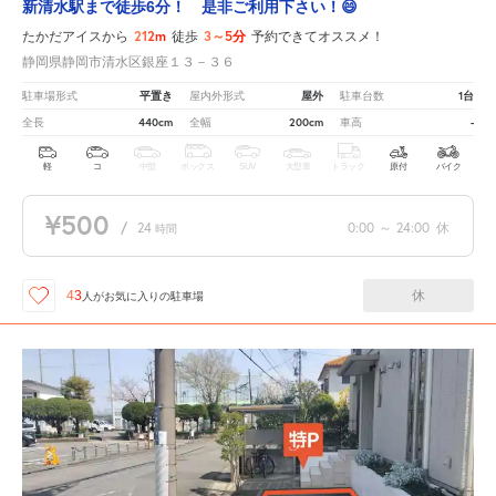
新清水駅まで徒歩6分！ 是非ご利用下さい！😄
212m
3～5分
たかだアイスから
徒歩
予約できてオススメ！
静岡県静岡市清水区銀座１３－３６
平置き
屋外
1台
駐車場形式
屋内外形式
駐車台数
440cm
200cm
-
全長
全幅
車高
軽
コ
中型
ボックス
SUV
大型車
トラック
原付
バイク
¥500
/
24
0:00
～
24:00
休
時間
休
43
人が
お気に入りの駐車場