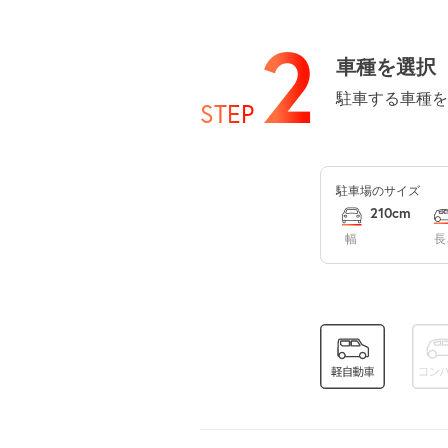
8月12日 (水)
2
車種を選択
駐車する車種を
STEP
8月13日 (木)
駐車場のサイズ
8月14日 (金)
210cm
幅
長
8月15日 (土)
8月16日 (日)