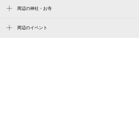
清水区旭町
周辺の神社・お寺
周辺に神社・お寺が見つかりませんでした。
清水グランドホテル
周辺のイベント
清水区役所 保険年金課国民年金担当
第77回清水みなと祭り
静岡市 清水区役所 清水福祉事務所生活支援
Plays ガーシュイン vol.13 シンフォニッ
課地域福祉担当
ク・ジャズの魅力！
清水区役所 戸籍住民課管理担当
マジカルおじさんの夏休みマジック教室＆
静岡市役所清水庁舎・清水区役所
テーブルマジック2026静岡公演
静岡市 清水区役所
富士山静岡交響楽団 青少年名曲コンサー
ト
ホテルサンポート
mitra
自由民主党静岡市清水支部
新清水駅前駐輪場