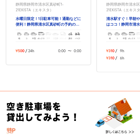
静岡県静岡市清水区真砂町1-
静岡県静岡市清水区
21EKISTA（エキスタ）
21EKISTA（エキス
水曜日限定！1日駐車可能！通勤などに
清水駅すぐ！早朝や
便利！静岡県清水区真砂町の予約ので
はココ！静岡市清水
きる駐車場！
きる駐車場！
軽
コ
中型
ボックス
SUV
大型車
トラック
原付
バイク
軽
コ
中型
ボックス
SU
¥500
/
24h
0:00
〜
0:00
¥310
/
9h
¥310
/
6h