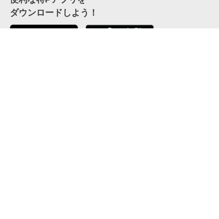
ダウンロードしよう！
ここから「インストール」して、便利な特Pアプリを
公式 X
GETしよう
公式 Facebook
特P
会員・利用規約
特定商取引法について
プライバシーポリシー