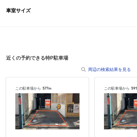
車室サイズ
近くの予約できる特P駐車場
周辺の検索結果を見る
この駐車場から
577m
この駐車場から
59