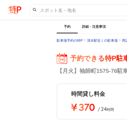
スポット名・地名
予約
詳細・注意事項
駐車場予約の特P
清水駅近くの駐車場
周
予約できる特P駐
【月火】袖師町1575-76駐
時間貸し料金
¥
370
24
/
時間