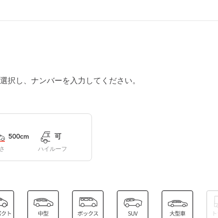
休
選択し、ナンバーを入力してください。
休
休
500cm
可
さ
ハイルーフ
0:00～24:00
¥370
空き5