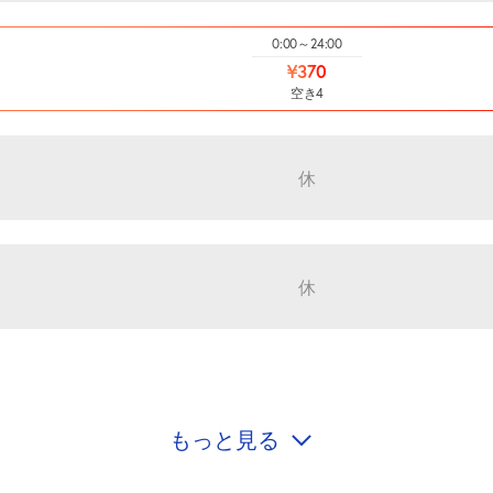
0:00～24:00
¥370
空き4
休
休
もっと見る
休