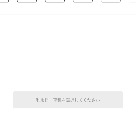
0:00～24:00
¥370
空き5
休
休
休
利用日・車種を選択してください
休