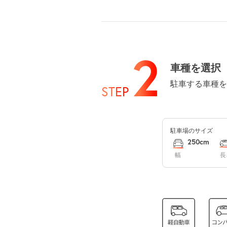
8月14日 (金)
2
車種を選択
駐車する車種を
STEP
8月15日 (土)
駐車場のサイズ
8月16日 (日)
250cm
幅
長
8月17日 (月)