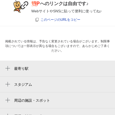
へのリンクは自由です♪
WebサイトやSNSに貼って便利に使ってね♪
このページのURLをコピー
掲載されている情報は、予告なく変更されている場合がございます。制限事
項については一部表示が異なる場合もございますので、あらかじめご了承く
ださい。
最寄り駅
新清水駅
清水駅
スタジアム
周辺にスタジアムが見つかりませんでした。
入江岡駅
周辺の施設・スポット
桜橋駅
キヨナミホテル
富士写真館（静岡市）