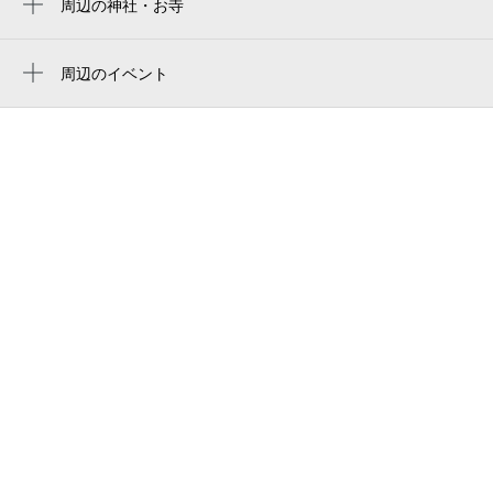
周辺の神社・お寺
荒神社
とんかつ みずぐち
妙泉寺
周辺のイベント
精華学園高等学校 清水校
Plays ガーシュイン vol.13 シンフォニッ
大門堂写真館（静岡市）
ク・ジャズの魅力！
事務所
マジカルおじさんの夏休みマジック教室＆
テーブルマジック2026静岡公演
太陽生命保険（株） 清水支社
富士山静岡交響楽団 青少年名曲コンサー
清水駅前銀座商店街
ト
たかだアイス
第77回清水みなと祭り
清水ノンタウン
清水ヒカリ座
伏見写真館