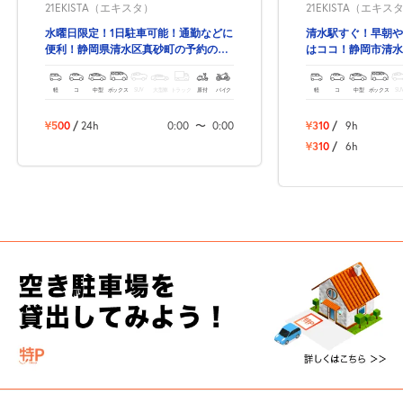
21EKISTA（エキスタ）
21EKISTA（エキス
水曜日限定！1日駐車可能！通勤などに
清水駅すぐ！早朝や
便利！静岡県清水区真砂町の予約ので
はココ！静岡市清水
きる駐車場！
きる駐車場！
軽
コ
中型
ボックス
SUV
大型車
トラック
原付
バイク
軽
コ
中型
ボックス
SU
¥500
/
24h
0:00
〜
0:00
¥310
/
9h
¥310
/
6h