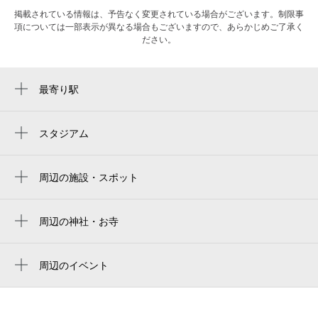
掲載されている情報は、予告なく変更されている場合がございます。制限事
項については一部表示が異なる場合もございますので、あらかじめご了承く
ださい。
最寄り駅
新清水駅
清水駅
スタジアム
周辺にスタジアムが見つかりませんでした。
入江岡駅
周辺の施設・スポット
桜橋駅
ホテルサンポート
新清水駅前駐輪場
周辺の神社・お寺
周辺に神社・お寺が見つかりませんでした。
秀英予備校 清水本部校
周辺のイベント
mitra
第77回清水みなと祭り
清水グランドホテル
Plays ガーシュイン vol.13 シンフォニッ