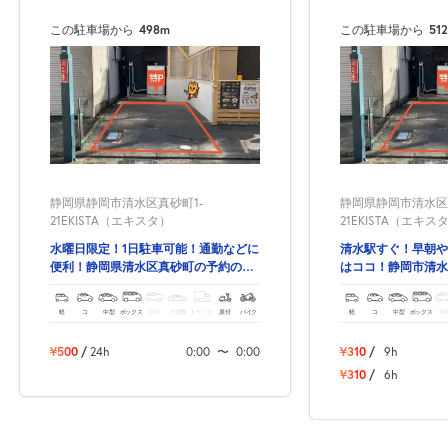
この駐車場から
498m
この駐車場から
51
静岡県静岡市清水区真砂町1-
静岡県静岡市清水区
21EKISTA（エキスタ）
21EKISTA（エキス
水曜日限定！1日駐車可能！通勤などに
清水駅すぐ！早朝や
便利！静岡県清水区真砂町の予約ので
はココ！静岡市清水
きる駐車場！
きる駐車場！
軽
コ
中型
ボックス
SUV
大型車
トラック
原付
バイク
軽
コ
中型
ボックス
SU
¥500
/
24h
0:00
〜
0:00
¥310
/
9h
¥310
/
6h