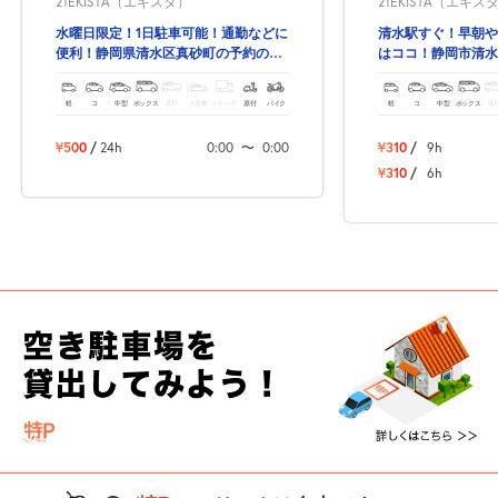
21EKISTA（エキスタ）
21EKISTA（エキス
水曜日限定！1日駐車可能！通勤などに
清水駅すぐ！早朝や
便利！静岡県清水区真砂町の予約ので
はココ！静岡市清水
きる駐車場！
きる駐車場！
軽
コ
中型
ボックス
SUV
大型車
トラック
原付
バイク
軽
コ
中型
ボックス
SU
¥500
/
24h
0:00
〜
0:00
¥310
/
9h
¥310
/
6h