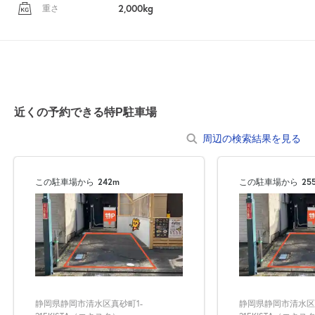
2,000kg
重さ
近くの予約できる特P駐車場
周辺の検索結果を見る
この駐車場から
242m
この駐車場から
25
静岡県静岡市清水区真砂町1-
静岡県静岡市清水区