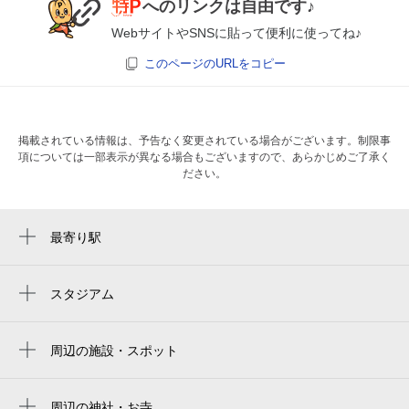
へのリンクは自由です♪
WebサイトやSNSに貼って便利に使ってね♪
このページのURLをコピー
掲載されている情報は、予告なく変更されている場合がございます。制限事
項については一部表示が異なる場合もございますので、あらかじめご了承く
ださい。
最寄り駅
新清水駅
清水駅
スタジアム
周辺にスタジアムが見つかりませんでした。
入江岡駅
周辺の施設・スポット
桜橋駅
とんかつ みずぐち
富士写真館（静岡市）
周辺の神社・お寺