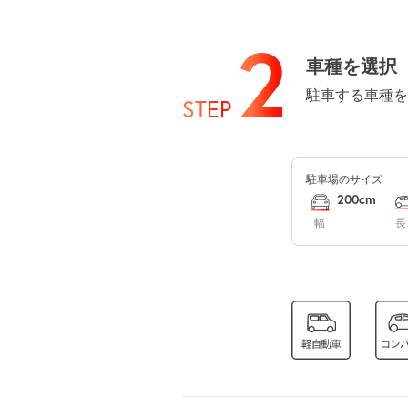
8月13日 (木)
2
車種を選択
駐車する車種を
STEP
8月14日 (金)
駐車場のサイズ
200cm
8月15日 (土)
幅
長
8月16日 (日)
8月17日 (月)