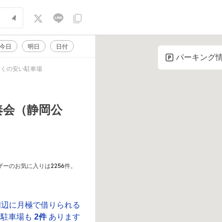
今日
明日
日付
パーキング
近くの安い駐車場
奏会（静岡公
2256
ザーのお気に入りは
件。
周辺に月極で借りられる
駐車場も
2件
あります