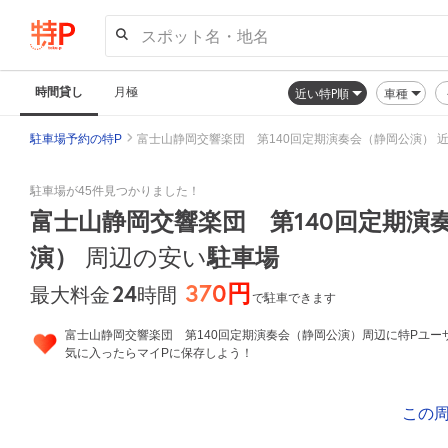
スポット名・地名
時間貸し
月極
近い特P順
車種
駐車場予約の特P
富士山静岡交響楽団 第140回定期演奏会（静岡公演） 
駐車場が45件見つかりました！
富士山静岡交響楽団 第140回定期演
演）
駐車場
周辺の安い
370円
24
時間
最大料金
で駐車できます
富士山静岡交響楽団 第140回定期演奏会（静岡公演）周辺に特Pユー
気に入ったらマイPに保存しよう！
この