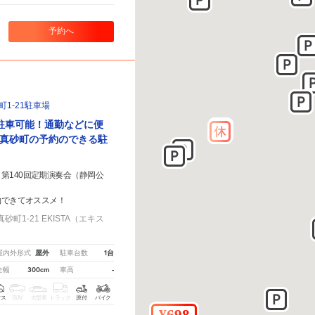
予約へ
1-21駐車場
駐車可能！通勤などに便
真砂町の予約のできる駐
第140回定期演奏会（静岡公
約できてオススメ！
町1-21 EKISTA（エキス
屋外
1台
屋内外形式
駐車台数
300cm
-
全幅
車高
クス
SUV
大型車
トラック
原付
バイク