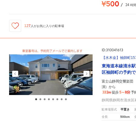
¥500
/
24
時
127
人が
お気に入りの駐車場
ID:310041613
【水木金】袖師町157
東海道本線清水駅
区袖師町の予約で
富士山静岡交響楽団 
演）から
332m
5～8分
徒歩
予
静岡県静岡市清水区袖師
平置き
駐車場形式
500cm
全長
富士山静岡交響楽団 第140回定期演奏会（静岡公演）
周辺の格安
駐車場
マップです。他の駐
軽
コ
中型
ボッ