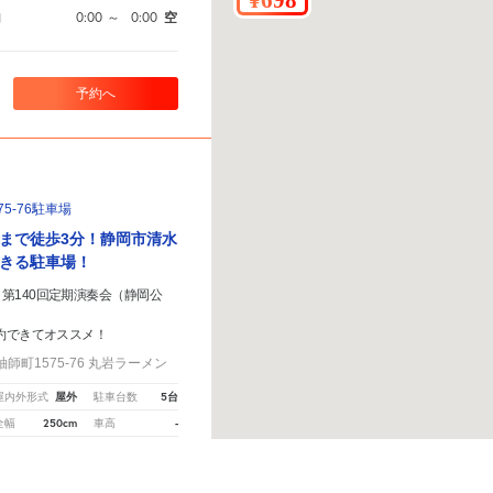
0:00
～
0:00
空
間
予約へ
5-76駐車場
まで徒歩3分！静岡市清水
きる駐車場！
第140回定期演奏会（静岡公
約できてオススメ！
町1575-76 丸岩ラーメン
屋外
5台
屋内外形式
駐車台数
250cm
-
全幅
車高
車場がありましたら、
こちら
から教えてください。
※ご注意ください - 徒歩時間は地形の状況や迂
クス
SUV
大型車
トラック
原付
バイク