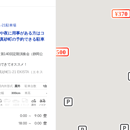
-21駐車場
や夜に用事がある方はコ
真砂町の予約できる駐車
第140回定期演奏会（静岡公
約できてオススメ！
町1-21 EKISTA（エキス
屋外
1台
屋内外形式
駐車台数
300cm
-
全幅
車高
クス
SUV
大型車
トラック
原付
バイク
0:00
～
9:00
空
18:00
～
0:00
空