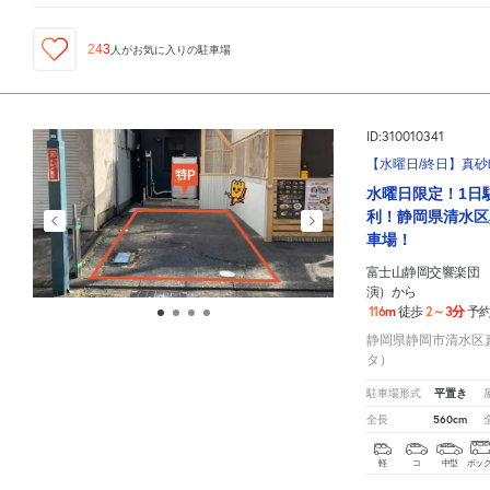
243
人が
お気に入りの駐車場
ID:310010341
【水曜日/終日】真砂町
水曜日限定！1日
利！静岡県清水区
車場！
富士山静岡交響楽団 
演）から
116m
2～3分
徒歩
予
静岡県静岡市清水区真砂
タ）
平置き
駐車場形式
560cm
全長
軽
コ
中型
ボッ