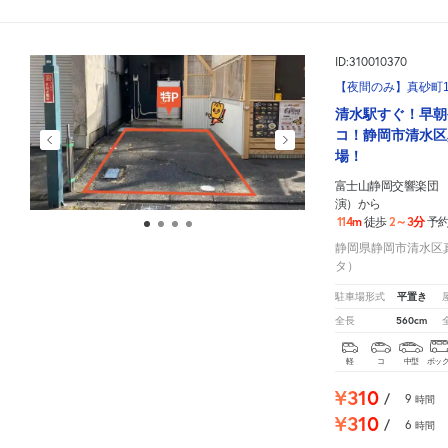
ID:310010370
【夜間のみ】真砂町1
清水駅すぐ！早朝
コ！静岡市清水区
場！
富士山静岡交響楽団 
演）から
114m
2～3分
徒歩
予
静岡県静岡市清水区真砂
タ）
平置き
駐車場形式
560cm
全長
軽
コ
中型
ボッ
¥310
/
9
時間
¥310
/
6
時間