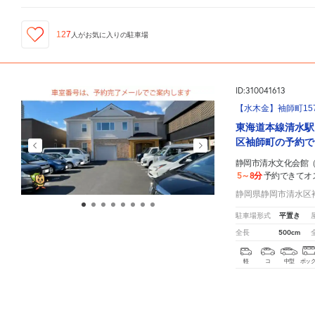
127
人が
お気に入りの駐車場
ID:310041613
【水木金】袖師町157
東海道本線清水駅
区袖師町の予約で
静岡市清水文化会館
5～8分
予約できてオ
静岡県静岡市清水区袖師
平置き
駐車場形式
500cm
全長
軽
コ
中型
ボッ
¥370
/
10
時間
静岡市清水文化会館（マリナート）
周辺の格安
駐車場
マップです。他の駐車場がありましたら