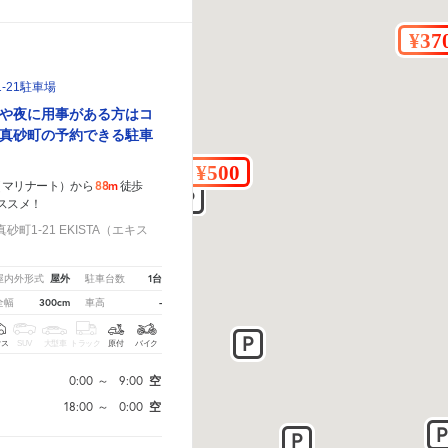
-21駐車場
や夜に用事がある方はコ
真砂町の予約できる駐車
88m
（マリナート）から
徒歩
ススメ！
町1-21 EKISTA（エキス
屋外
1台
屋内外形式
駐車台数
300cm
-
全幅
車高
クス
SUV
大型車
トラック
原付
バイク
0:00
～
9:00
空
18:00
～
0:00
空