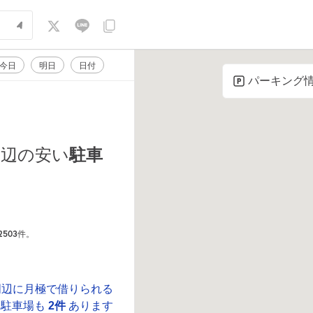
今日
明日
日付
パーキング
辺の安い
駐車
2503
件。
周辺に月極で借りられる
駐車場も
2件
あります