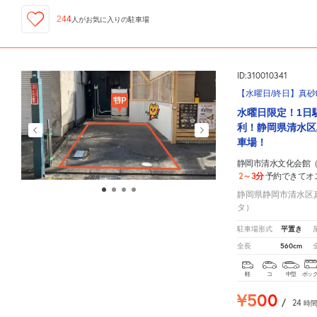
244
人が
お気に入りの駐車場
ID:310010341
【水曜日/終日】真砂町
水曜日限定！1日
利！静岡県清水区
車場！
静岡市清水文化会館
2～3分
予約できてオ
静岡県静岡市清水区真砂
タ）
平置き
駐車場形式
560cm
全長
軽
コ
中型
ボッ
¥500
/
24
時