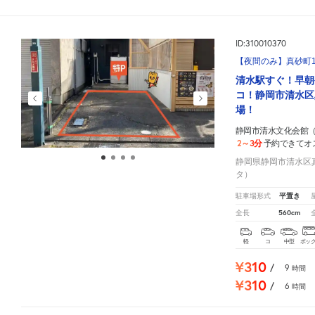
ID:310010370
【夜間のみ】真砂町1
清水駅すぐ！早朝
コ！静岡市清水区
場！
静岡市清水文化会館
2～3分
予約できてオ
静岡県静岡市清水区真砂
タ）
平置き
駐車場形式
560cm
全長
軽
コ
中型
ボッ
¥310
/
9
時間
¥310
/
6
時間