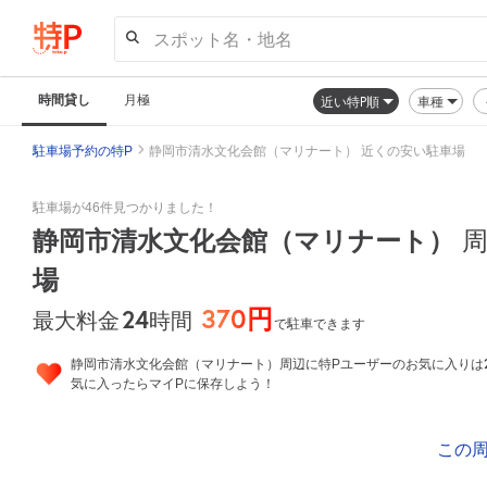
スポット名・地名
時間貸し
月極
近い特P順
車種
駐車場予約の特P
静岡市清水文化会館（マリナート） 近くの安い駐車場
駐車場が46件見つかりました！
静岡市清水文化会館（マリナート）
周
場
370円
24
時間
最大料金
で駐車できます
静岡市清水文化会館（マリナート）周辺に特Pユーザーのお気に入りは
気に入ったらマイPに保存しよう！
この