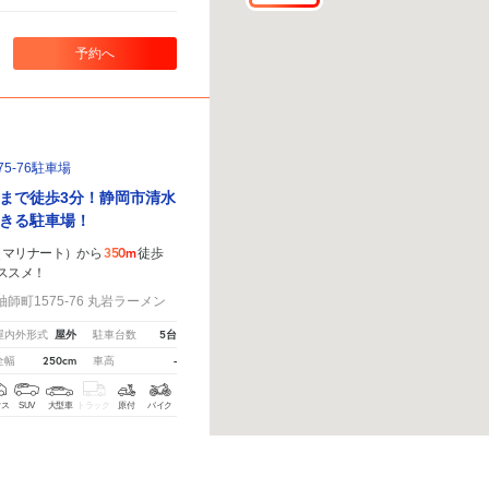
予約へ
5-76駐車場
まで徒歩3分！静岡市清水
きる駐車場！
350m
（マリナート）から
徒歩
ススメ！
町1575-76 丸岩ラーメン
屋外
5台
屋内外形式
駐車台数
250cm
-
全幅
車高
クス
SUV
大型車
トラック
原付
バイク
14:00
～
0:00
空
、
こちら
から教えてください。
※ご注意ください - 徒歩時間は地形の状況や迂回路を反映できてい