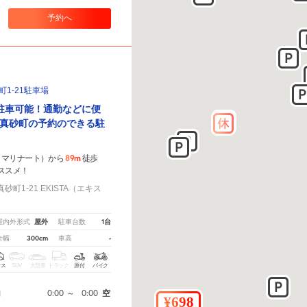
予約へ
1-21駐車場
駐車可能！通勤などに便
真砂町の予約のできる駐
89m
（マリナート）から
徒歩
ススメ！
町1-21 EKISTA（エキス
屋外
1台
屋内外形式
駐車台数
300cm
-
全幅
車高
クス
SUV
大型車
トラック
原付
バイク
0:00
～
0:00
空
間