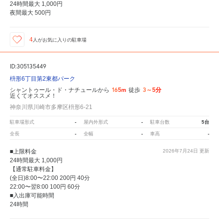
24時間最大 1,000円
夜間最大 500円
4
人が
お気に入りの駐車場
ID:305135449
枡形6丁目第2東都パーク
165m
3～5分
シャントゥール・ド・ナチュールから
徒歩
近くてオススメ！
神奈川県川崎市多摩区枡形6-21
-
-
5台
駐車場形式
屋内外形式
駐車台数
-
-
-
全長
全幅
車高
■上限料金
2026年7月24日
更新
24時間最大 1,000円
【通常駐車料金】
(全日)8:00〜22:00 200円 40分
22:00〜翌8:00 100円 60分
■入出庫可能時間
24時間