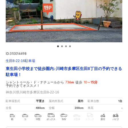
ID:310014498
生田8-22-16駐車場
東生田小学校まで徒歩圏内♪川崎市多摩区生田8丁目の予約できる
駐車場！
736m
10～15分
シャントゥール・ド・ナチュールから
徒歩
予約できてオススメ！
神奈川県川崎市多摩区生田8-22-16
平置き
屋外
1台
駐車場形式
屋内外形式
駐車台数
480cm
200cm
-
全長
全幅
車高
軽
コ
中型
ボックス
SUV
大型車
トラック
原付
バイク