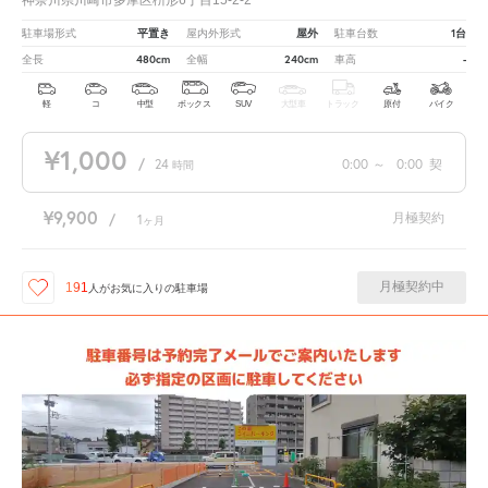
神奈川県川崎市多摩区枡形6丁目15-2-2
平置き
屋外
1台
駐車場形式
屋内外形式
駐車台数
480cm
240cm
-
全長
全幅
車高
軽
コ
中型
ボックス
SUV
大型車
トラック
原付
バイク
¥1,000
/
24
0:00
～
0:00
契
時間
¥9,900
月極契約
/
1
ヶ月
月極契約中
191
人が
お気に入りの駐車場