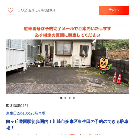
予約へ
17
人が
お気に入りの駐車場
ID:310050451
東生田2の13の25駐車場
向ヶ丘遊園駅徒歩圏内！川崎市多摩区東生田の予約のできる駐車
場！