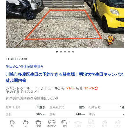
ID:310006410
生田8-17-9佐藤駐車場A
川崎市多摩区生田の予約できる駐車場！明治大学生田キャンパス
徒歩圏内😃
917m
12～17分
シャントゥール・ド・ナチュールから
徒歩
予約できてオススメ！
神奈川県川崎市多摩区生田8-17-9
平置き
屋外
1台
駐車場形式
屋内外形式
駐車台数
500cm
240cm
-
全長
全幅
車高
軽
コ
中型
ボックス
SUV
大型車
トラック
原付
バイク