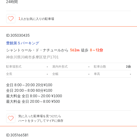
24時間
1
人が
お気に入りの駐車場
ID:305030435
豊饒第５パーキング
562m
8～12分
シャントゥール・ド・ナチュールから
徒歩
神奈川県川崎市多摩区登戸1701
-
-
2台
駐車場形式
屋内外形式
駐車台数
-
-
-
全長
全幅
車高
全日 8:00～20:00 20分¥100
全日 20:00～8:00 60分¥100
最大料金 全日 8:00～20:00 ¥1000
最大料金 全日 20:00～8:00 ¥500
気に入った駐車場を見つけたら
ハートをタップしてマイPに保存
ID:305166581