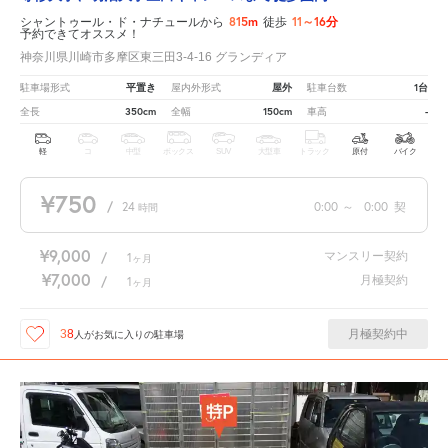
815m
11～16分
シャントゥール・ド・ナチュールから
徒歩
予約できてオススメ！
神奈川県川崎市多摩区東三田3-4-16 グランディア
平置き
屋外
1台
駐車場形式
屋内外形式
駐車台数
350cm
150cm
-
全長
全幅
車高
軽
コ
中型
ボックス
SUV
大型車
トラック
原付
バイク
¥750
/
24
0:00
～
0:00
契
時間
¥9,000
マンスリー契約
/
1
ヶ月
¥7,000
月極契約
/
1
ヶ月
月極契約中
38
人が
お気に入りの駐車場