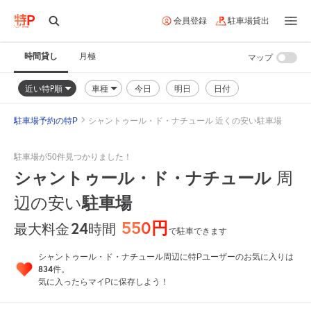
会員登録
駐車場貸出
時間貸し
月極
マップ
近い特P順
車種
今日
明日
日付
駐車場予約の特P
シャントゥール・ド・ナチュール 近くの安い駐車場
駐車場が50件見つかりました！
シャントゥール・ド・ナチュール
周
駐車場
辺の安い
550円
24
時間
最大料金
で駐車できます
シャントゥール・ド・ナチュール周辺に特Pユーザーのお気に入りは
834
件。
気に入ったらマイPに保存しよう！