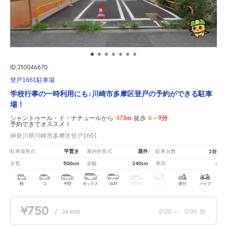
ID:310046670
登戸1661駐車場
学校行事の一時利用にも♪川崎市多摩区登戸の予約ができる駐車
場！
473m
6～9分
シャントゥール・ド・ナチュールから
徒歩
予約できてオススメ！
神奈川県川崎市多摩区登戸1661
平置き
屋外
2台
駐車場形式
屋内外形式
駐車台数
500cm
240cm
-
全長
全幅
車高
軽
コ
中型
ボックス
SUV
大型車
トラック
原付
バイク
¥750
/
24
0:00
～
0:00
契
時間