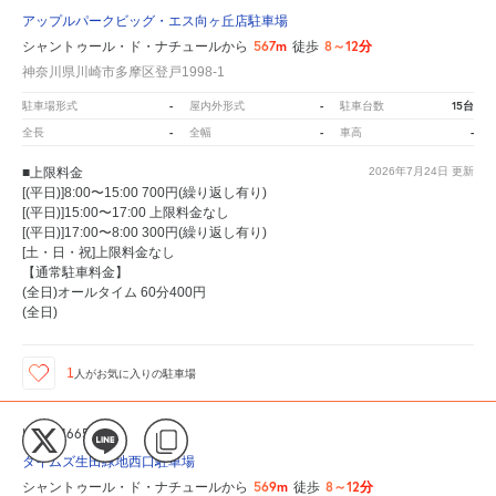
アップルパークビッグ・エス向ヶ丘店駐車場
567m
8～12分
シャントゥール・ド・ナチュールから
徒歩
神奈川県川崎市多摩区登戸1998-1
-
-
15台
駐車場形式
屋内外形式
駐車台数
-
-
-
全長
全幅
車高
■上限料金
2026年7月24日
更新
[(平日)]8:00〜15:00 700円(繰り返し有り)
[(平日)]15:00〜17:00 上限料金なし
[(平日)]17:00〜8:00 300円(繰り返し有り)
[土・日・祝]上限料金なし
【通常駐車料金】
(全日)オールタイム 60分400円
(全日)
1
人が
お気に入りの駐車場
ID:305166597
タイムズ生田緑地西口駐車場
569m
8～12分
シャントゥール・ド・ナチュールから
徒歩