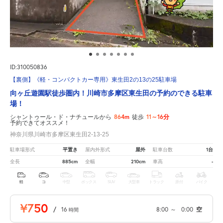
ID:310050836
【裏側】《軽・コンパクトカー専用》東生田2の13の25駐車場
向ヶ丘遊園駅徒歩圏内！川崎市多摩区東生田の予約のできる駐車
場！
864m
11～16分
シャントゥール・ド・ナチュールから
徒歩
予約できてオススメ！
神奈川県川崎市多摩区東生田2-13-25
平置き
屋外
1台
駐車場形式
屋内外形式
駐車台数
885cm
210cm
-
全長
全幅
車高
軽
コ
中型
ボックス
SUV
大型車
トラック
原付
バイク
¥750
/
16
8:00
～
0:00
空
時間