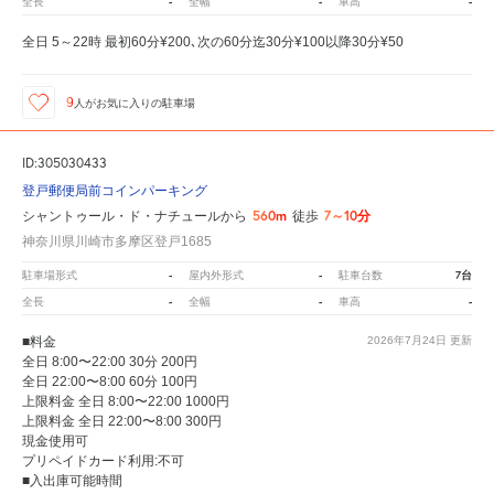
-
-
-
全長
全幅
車高
全日 5～22時 最初60分¥200､次の60分迄30分¥100以降30分¥50
9
人が
お気に入りの駐車場
ID:305030433
登戸郵便局前コインパーキング
560m
7～10分
シャントゥール・ド・ナチュールから
徒歩
神奈川県川崎市多摩区登戸1685
-
-
7台
駐車場形式
屋内外形式
駐車台数
-
-
-
全長
全幅
車高
■料金
2026年7月24日
更新
全日 8:00〜22:00 30分 200円
全日 22:00〜8:00 60分 100円
上限料金 全日 8:00〜22:00 1000円
上限料金 全日 22:00〜8:00 300円
現金使用可
プリペイドカード利用:不可
■入出庫可能時間