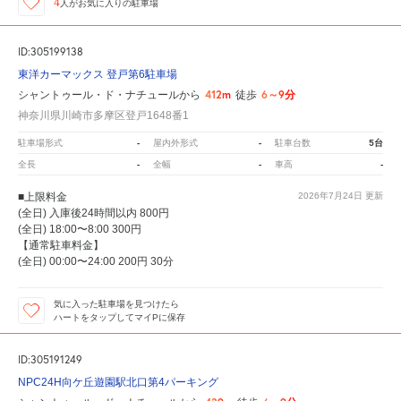
4
人が
お気に入りの駐車場
ID:305199138
東洋カーマックス 登戸第6駐車場
412m
6～9分
シャントゥール・ド・ナチュールから
徒歩
神奈川県川崎市多摩区登戸1648番1
-
-
5台
駐車場形式
屋内外形式
駐車台数
-
-
-
全長
全幅
車高
■上限料金
2026年7月24日
更新
(全日) 入庫後24時間以内 800円
(全日) 18:00〜8:00 300円
【通常駐車料金】
(全日) 00:00〜24:00 200円 30分
気に入った駐車場を見つけたら
ハートをタップしてマイPに保存
ID:305191249
NPC24H向ケ丘遊園駅北口第4パーキング