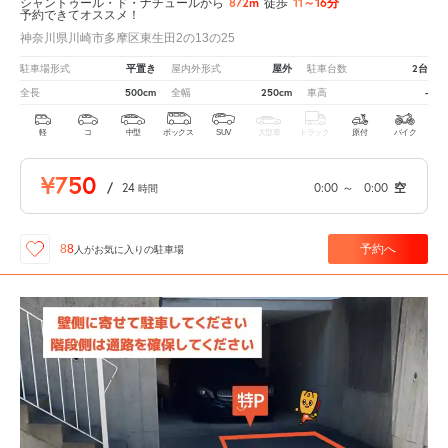
872m
11～16分
シャントゥール・ド・ナチュールから
徒歩
予約できてオススメ！
神奈川県川崎市多摩区東生田2の13の25
平置き
屋外
2台
駐車場形式
屋内外形式
駐車台数
500cm
250cm
-
全長
全幅
車高
軽
コ
中型
ボックス
SUV
大型車
トラック
原付
バイク
¥750
/
24
0:00
～
0:00
空
時間
予約へ
88
人が
お気に入りの駐車場