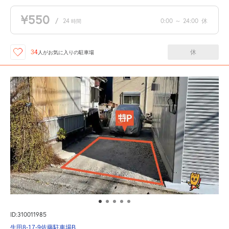
¥550
/
24
0:00
～
24:00
休
時間
休
34
人が
お気に入りの駐車場
ID:310011985
生田8-17-9佐藤駐車場B