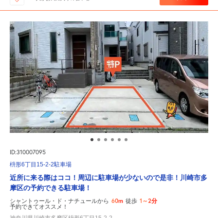
ID:310007095
枡形6丁目15-2-2駐車場
近所に来る際はココ！周辺に駐車場が少ないので是非！川崎市多
摩区の予約できる駐車場！
60m
1～2分
シャントゥール・ド・ナチュールから
徒歩
予約できてオススメ！