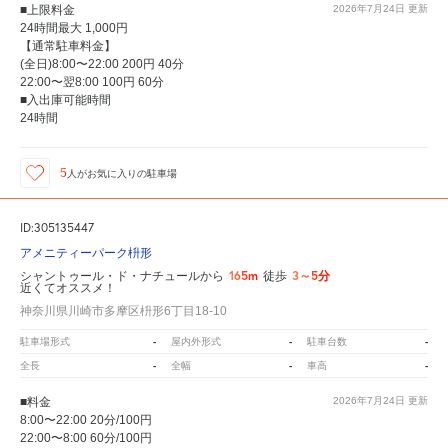
■上限料金
2026年7月24日
更新
24時間最大 1,000円
【通常駐車料金】
(全日)8:00〜22:00 200円 40分
22:00〜翌8:00 100円 60分
■入出庫可能時間
24時間
5
人が
お気に入りの駐車場
ID:305135447
アメニティーパーク枡形
165m
3～5分
シャントゥール・ド・ナチュールから
徒歩
近くてオススメ！
神奈川県川崎市多摩区枡形6丁目18-10
-
-
-
駐車場形式
屋内外形式
駐車台数
-
-
-
全長
全幅
車高
■料金
2026年7月24日
更新
8:00〜22:00 20分/100円
22:00〜8:00 60分/100円