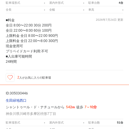
-
-
4台
駐車場形式
屋内外形式
駐車台数
-
-
-
全長
全幅
車高
■料金
2026年7月24日
更新
全日 8:00〜22:00 30分 200円
全日 22:00〜8:00 60分 100円
上限料金 全日 8:00〜22:00 900円
上限料金 全日 22:00〜8:00 300円
現金使用可
プリペイドカード利用:不可
■入出庫可能時間
24時間
2
人が
お気に入りの駐車場
ID:305030446
生田緑地西口
542m
7～10分
シャントゥール・ド・ナチュールから
徒歩
神奈川県川崎市多摩区枡形7丁目
-
-
52台
駐車場形式
屋内外形式
駐車台数