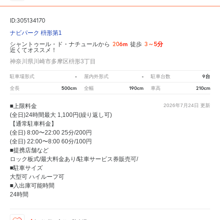
ID:305134170
ナビパーク 枡形第1
206m
3～5分
シャントゥール・ド・ナチュールから
徒歩
近くてオススメ！
神奈川県川崎市多摩区枡形3丁目
-
-
9台
駐車場形式
屋内外形式
駐車台数
500cm
190cm
210cm
全長
全幅
車高
■上限料金
2026年7月24日
更新
(全日)24時間最大 1,100円(繰り返し可)
【通常駐車料金】
(全日) 8:00〜22:00 25分/200円
(全日) 22:00〜8:00 60分/100円
■提携店舗など
ロック板式/最大料金あり/駐車サービス券販売可/
■駐車サイズ
大型可 ハイルーフ可
■入出庫可能時間
24時間