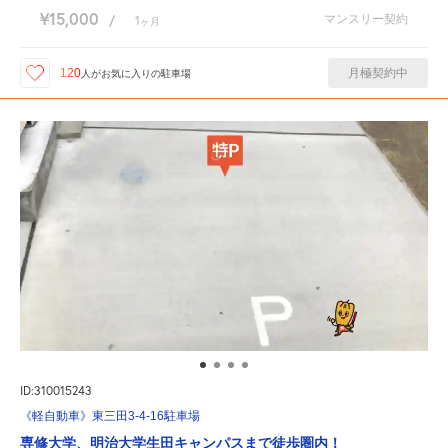
¥15,000
マンスリー契約
/
1
ヶ月
月極契約中
120
人が
お気に入りの駐車場
ID:310015243
《軽自動車》東三田3-4-16駐車場
専修大学、明治大学生田キャンパスまで徒歩圏内！