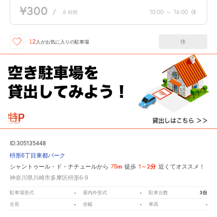
¥300
/
6
10:00
～
16:00
休
時間
休
12
人が
お気に入りの駐車場
ID:305135448
枡形6丁目東都パーク
75m
1～2分
シャントゥール・ド・ナチュールから
徒歩
近くてオススメ！
神奈川県川崎市多摩区枡形6-9
-
-
3台
駐車場形式
屋内外形式
駐車台数
-
-
-
全長
全幅
車高