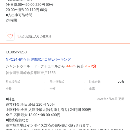
(全日)8:00〜20:00 220円 60分
20:00〜翌8:00 110円 60分
■入出庫可能時間
24時間
3
人が
お気に入りの駐車場
ID:305191250
NPC24H向ケ丘遊園駅北口第5パーキング
443m
6～9分
シャントゥール・ド・ナチュールから
徒歩
神奈川県川崎市多摩区登戸1658
-
-
20台
駐車場形式
屋内外形式
駐車台数
-
-
-
全長
全幅
車高
■料金
2026年7月24日
更新
通常料金:全日 終日 220円 /30分
上限料金:全日 入庫後最大(繰り返し有り) 24時間 900円
全日 区間最大 18:00〜08:00 400円
■提携店舗など
※本駐車場はインボイス対応の領収書が発行されます。