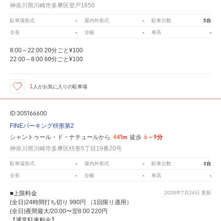
神奈川県川崎市多摩区登戸1650
-
-
5台
駐車場形式
屋内外形式
駐車台数
-
-
-
全長
全幅
車高
8:00～22:00 20分ごと¥100
22:00～8:00 60分ごと¥100
1
人が
お気に入りの駐車場
ID:305166600
FINEパーキング枡形第2
441m
6～9分
シャントゥール・ド・ナチュールから
徒歩
神奈川県川崎市多摩区枡形5丁目19番20号
-
-
3台
駐車場形式
屋内外形式
駐車台数
-
-
-
全長
全幅
車高
■上限料金
2026年7月24日
更新
(全日)24時間打ち切り 990円 （1回限り適用）
(全日)夜間最大/20:00〜翌8:00 220円
【通常駐車料金】