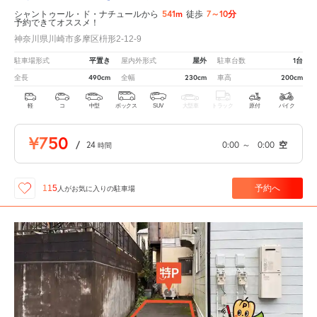
541m
7～10分
シャントゥール・ド・ナチュールから
徒歩
予約できてオススメ！
神奈川県川崎市多摩区枡形2-12-9
平置き
屋外
1台
駐車場形式
屋内外形式
駐車台数
490cm
230cm
200cm
全長
全幅
車高
軽
コ
中型
ボックス
SUV
大型車
トラック
原付
バイク
¥750
/
24
0:00
～
0:00
空
時間
予約へ
115
人が
お気に入りの駐車場