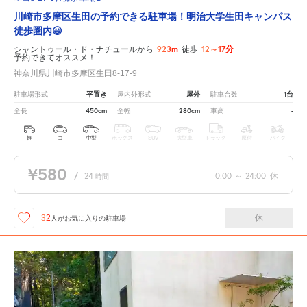
川崎市多摩区生田の予約できる駐車場！明治大学生田キャンパス
徒歩圏内😃
923m
12～17分
シャントゥール・ド・ナチュールから
徒歩
予約できてオススメ！
神奈川県川崎市多摩区生田8-17-9
平置き
屋外
1台
駐車場形式
屋内外形式
駐車台数
450cm
280cm
-
全長
全幅
車高
軽
コ
中型
ボックス
SUV
大型車
トラック
原付
バイク
¥580
/
24
0:00
～
24:00
休
時間
休
32
人が
お気に入りの駐車場