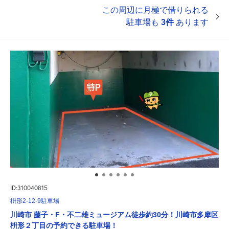
この周辺に月極で借りられる
駐車場も
3件
あります
ID:310040815
枡形2-12-9駐車場
川崎市 藤子・F・不二雄ミュージアム徒歩約30分！川崎市多摩区
枡形２丁目の予約できる駐車場！