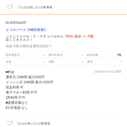
17
人が
お気に入りの駐車場
ID:305166601
エコロパーク 川崎枡形第1
189m
3～5分
シャントゥール・ド・ナチュールから
徒歩
近くてオススメ！
神奈川県川崎市多摩区枡形6-7
-
-
7台
駐車場形式
屋内外形式
駐車台数
-
-
-
全長
全幅
車高
■料金
2026年7月24日
更新
通常日 24時間 最大500円
イベント日 24時間 最大1500円
現金利用:可
電子マネー利用:不可
QR利用:不可
■提携店舗など
EV充電器:なし
2
人が
お気に入りの駐車場