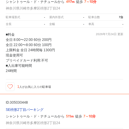
497m
7～10分
シャントゥール・ド・ナチュールから
徒歩
神奈川県川崎市多摩区枡形2丁目24
-
-
7台
駐車場形式
屋内外形式
駐車台数
-
-
-
全長
全幅
車高
■料金
2026年7月24日
更新
全日 8:00〜22:00 60分 200円
全日 22:00〜8:00 60分 100円
上限料金 全日 24時間毎 1300円
現金使用可
プリペイドカード利用:不可
■入出庫可能時間
24時間
1
人が
お気に入りの駐車場
ID:305030448
SE枡形2丁目パーキング
511m
7～10分
シャントゥール・ド・ナチュールから
徒歩
神奈川県川崎市多摩区枡形2丁目24