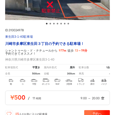
ID:310024978
東生田3-1-40駐車場
川崎市多摩区東生田３丁目の予約できる駐車場！
977m
13～19分
シャントゥール・ド・ナチュールから
徒歩
予約できてオススメ！
神奈川県川崎市多摩区東生田3-1-40
平置き
屋外
1台
駐車場形式
屋内外形式
駐車台数
500cm
300cm
-
全長
全幅
車高
軽
コ
中型
ボックス
SUV
大型車
トラック
原付
バイク
¥500
/
11
9:00
～
20:00
空
時間
予約へ
85
人が
お気に入りの駐車場