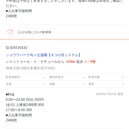
※料金は予告なく変更することがございます。最新の情報は現地をご確認く
ださい。
■入出庫可能時間
24時間
1
人が
お気に入りの駐車場
ID:305135430
ショウワパーク向ヶ丘遊園【ネコの目システム】
460m
6～9分
シャントゥール・ド・ナチュールから
徒歩
神奈川県川崎市多摩区登戸1661
-
-
-
駐車場形式
屋内外形式
駐車台数
-
-
-
全長
全幅
車高
■料金
2026年7月24日
更新
0:00〜24:00 20分 200円
(全日) 入庫後24時間 800
17:00〜8:00 300
■入出庫可能時間
24時間