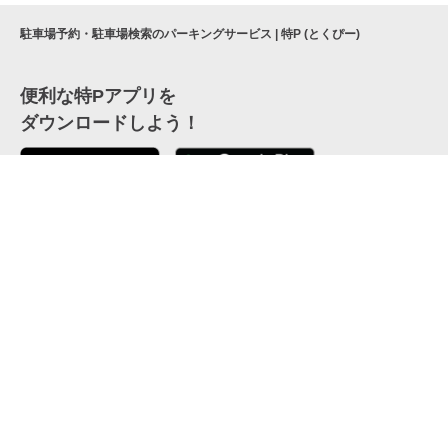
駐車場予約・駐車場検索のパーキングサービス | 特P (とくぴー)
便利な特Pアプリを
ダウンロードしよう！
ここから「インストール」して、便利な特Pアプリを
公式 X
GETしよう
公式 Facebook
特P