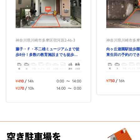
神奈川県川崎市多摩区東
神奈川県川崎市多摩区宿河原2-46-3
向ヶ丘遊園駅徒歩圏
藤子・Ｆ・不二雄ミュージアムまで徒
東生田の予約のでき
歩8分！多数の教育施設までも徒歩圏
内♪
軽
コ
中型
ボックス
SU
軽
コ
中型
ボックス
SUV
大型車
トラック
原付
バイク
¥750
/
16h
¥410
/
14h
0:00
〜
14:00
¥270
/
10h
14:00
〜
0:00