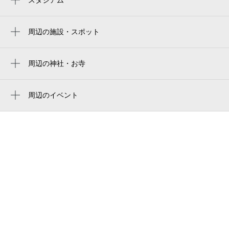
周辺にスタジアムが見つかりませんでした。
和泉多摩川駅
周辺の施設・スポット
イニシア向ヶ丘遊園駅前
canopy
周辺の神社・お寺
周辺に神社・お寺が見つかりませんでした。
登戸電報電話局
周辺のイベント
Ｋ・Ｉフォトスタジオ
周辺にイベントが見つかりませんでした。
多摩警察署向ヶ丘遊園駅前交番
ミライザカ 向ヶ丘遊園南口店
クラウドナインスタジオ向ヶ丘遊園店
向ヶ丘遊園駅南口タクシー乗り場
シティコート向ヶ丘
多摩図書館
飯室公園