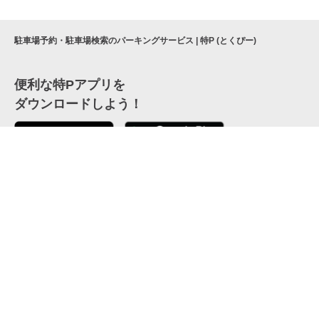
駐車場予約・駐車場検索のパーキングサービス | 特P (とくぴー)
便利な特Pアプリを
ダウンロードしよう！
ここから「インストール」して、便利な特Pアプリを
公式 X
GETしよう
公式 Facebook