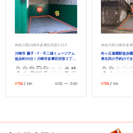
神奈川県川崎市多摩区枡形2-12-9
神奈川県川崎市多摩区東
川崎市 藤子・F・不二雄ミュージアム
向ヶ丘遊園駅徒歩圏
徒歩約30分！川崎市多摩区枡形２丁目
東生田の予約のでき
の予約できる駐車場！
軽
コ
中型
ボックス
SUV
大型車
トラック
原付
バイク
軽
コ
中型
ボックス
SU
¥750
/
24h
0:00
〜
0:00
¥750
/
16h