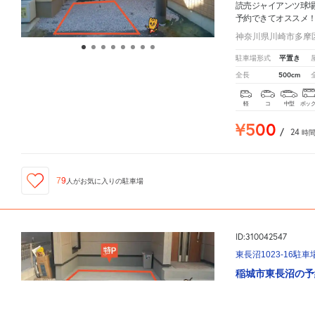
読売ジャイアンツ球
予約できてオススメ
神奈川県川崎市多摩区
平置き
駐車場形式
500cm
全長
軽
コ
中型
ボッ
¥500
/
24
時
79
人が
お気に入りの駐車場
ID:310042547
東長沼1023-16駐車
稲城市東長沼の予
読売ジャイアンツ球
読売ジャイアンツ球場
周辺の格安
駐車場
マップです。他の駐車場がありましたら、
こちら
から
予約できてオススメ