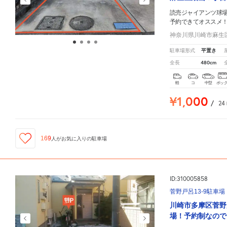
読売ジャイアンツ球
予約できてオススメ
神奈川県川崎市麻生区細
平置き
駐車場形式
480cm
全長
軽
コ
中型
ボッ
¥1,000
/
24
169
人が
お気に入りの駐車場
ID:310005858
菅野戸呂13-9駐車場
川崎市多摩区菅野
場！予約制なので