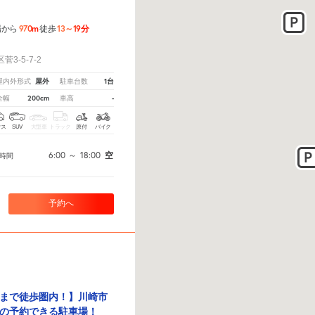
970m
13～19分
場から
徒歩
！
3-5-7-2
屋外
1台
屋内外形式
駐車台数
200cm
-
全幅
車高
クス
SUV
大型車
トラック
原付
バイク
6:00
～
18:00
空
時間
予約へ
まで徒歩圏内！】川崎市
の予約できる駐車場！