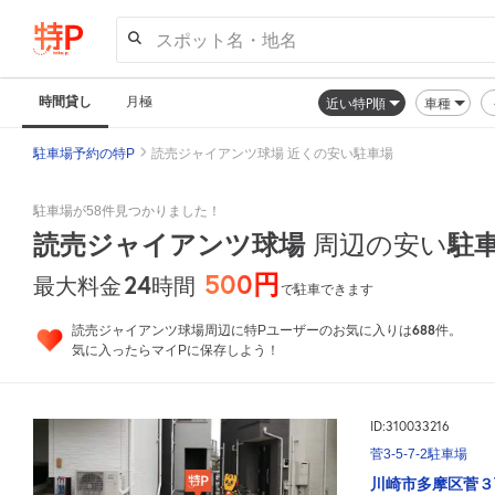
スポット名・地名
時間貸し
月極
近い特P順
車種
駐車場予約の特P
読売ジャイアンツ球場 近くの安い駐車場
駐車場が58件見つかりました！
読売ジャイアンツ球場
周辺の安い
駐
500円
24
時間
最大料金
で駐車できます
688
読売ジャイアンツ球場周辺に特Pユーザーのお気に入りは
件。
気に入ったらマイPに保存しよう！
ID:310033216
菅3-5-7-2駐車場
川崎市多摩区菅３