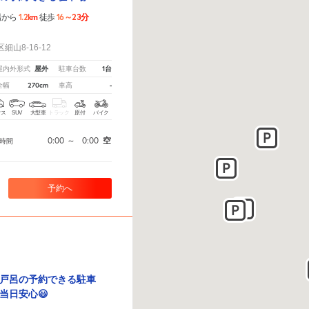
1.2km
16～23分
場から
徒歩
！
山8-16-12
屋外
1台
屋内外形式
駐車台数
270cm
-
全幅
車高
クス
SUV
大型車
トラック
原付
バイク
0:00
～
0:00
空
時間
予約へ
戸呂の予約できる駐車
当日安心😃