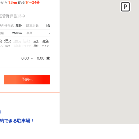
1.3km
17～24分
場から
徒歩
！
菅野戸呂13-9
屋外
1台
屋内外形式
駐車台数
250cm
-
全幅
車高
クス
SUV
大型車
トラック
原付
バイク
0:00
～
0:00
空
間
予約へ
場
約できる駐車場！
1.4km
17～24分
場から
徒歩
教えてください。
※ご注意ください - 徒歩時間は地形の状況や迂回路を反映できていない場合があ
！