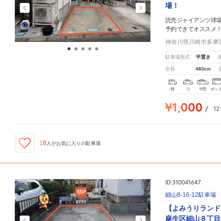
場！
読売ジャイアンツ球
予約できてオススメ
神奈川県川崎市多摩区菅
平置き
駐車場形式
480cm
全長
軽
コ
中型
ボッ
¥1,000
/
12
16
人が
お気に入りの駐車場
ID:310041647
細山8-16-12駐車場
【よみうりランド
麻生区細山８丁目