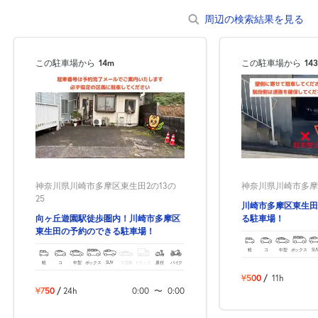
周辺の検索結果を見る
8:00～24:00
8月22日 (土)
¥800
この駐車場から
14m
この駐車場から
14
空き1
8:00～24:00
8月23日 (日)
¥800
空き1
8:00～24:00
神奈川県川崎市多摩区東生田2の13の
神奈川県川崎市多摩区
8月24日 (月)
¥750
25
空き1
川崎市多摩区東生田
向ヶ丘遊園駅徒歩圏内！川崎市多摩区
る駐車場！
東生田の予約のできる駐車場！
8:00～24:00
軽
コ
中型
ボックス
SU
8月25日 (火)
¥750
軽
コ
中型
ボックス
SUV
大型車
トラック
原付
バイク
空き1
¥500
/
11h
¥750
/
24h
0:00
〜
0:00
8:00～24:00