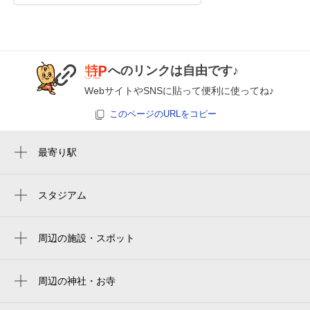
8月26日 (水)
¥750
空き1
8:00～24:00
へのリンクは自由です♪
8月27日 (木)
¥750
WebサイトやSNSに貼って便利に使ってね♪
空き1
このページのURLをコピー
8:00～24:00
8月28日 (金)
¥750
最寄り駅
空き1
向ヶ丘遊園駅
登戸駅
スタジアム
8:00～24:00
周辺にスタジアムが見つかりませんでした。
宿河原駅
8月29日 (土)
¥800
空き1
周辺の施設・スポット
生田緑地東遊園
8:00～24:00
日本民家園
周辺の神社・お寺
8月30日 (日)
¥800
周辺に神社・お寺が見つかりませんでした。
空き1
向ヶ丘遊園駅菅生線