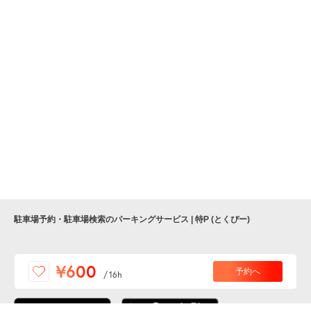
駐車場予約・駐車場検索のパーキングサービス | 特P (とくぴー)
便利な特Pアプリを
¥600
予約へ
/
16h
ダウンロードしよう！