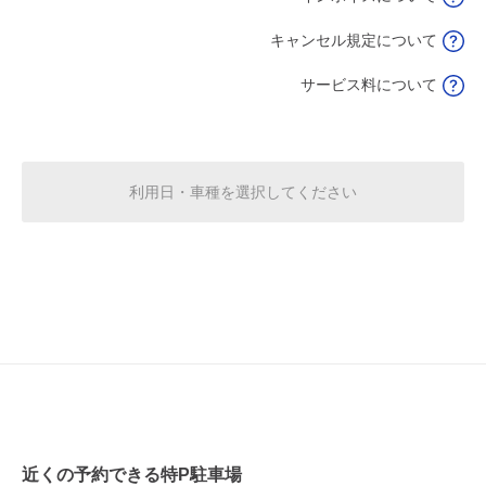
8月17日 (月)
¥750
キャンセル規定について
空き1
サービス料について
8:00～24:00
8月18日 (火)
¥750
空き1
利用日・車種を選択してください
8:00～24:00
8月19日 (水)
¥750
空き1
8:00～24:00
8月20日 (木)
¥750
空き1
8:00～24:00
8月21日 (金)
¥750
近くの予約できる特P駐車場
空き1