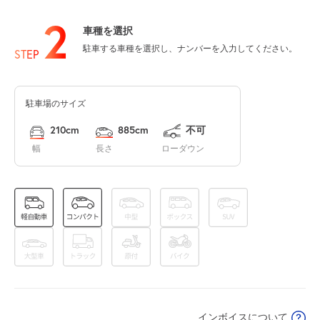
2
車種を選択
8:00～24:00
駐車する車種を選択し、ナンバーを入力してください。
8月13日 (木)
¥750
STEP
空き1
駐車場のサイズ
8:00～24:00
8月14日 (金)
¥750
210cm
885cm
不可
空き1
幅
長さ
ローダウン
8:00～24:00
8月15日 (土)
¥800
空き1
8:00～24:00
8月16日 (日)
¥800
空き1
インボイスについて
8:00～24:00