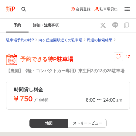
会員登録
駐車場貸出
予約
詳細・注意事項
駐車場予約の特P
向ヶ丘遊園駅近くの駐車場
周辺の検索結果
17
予約できる特P駐車場
【裏側】《軽・コンパクトカー専用》東生田2の13の25駐車場
時間貸し料金
¥
750
〜
8:00
24:00
/
16
時間
まで
地図
ストリートビュー