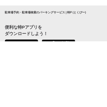
駐車場予約・駐車場検索のパーキングサービス | 特P (とくぴー)
便利な特Pアプリを
ダウンロードしよう！
ここから「インストール」して、便利な特Pアプリを
公式 X
GETしよう
公式 Facebook