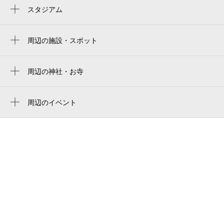
登戸駅
スタジアム
読売ジャイアンツ球場
生田駅
周辺の施設・スポット
中野島駅
川崎市消防局多摩消防署
apollostation セルフ登戸ss （関東礦油）
周辺の神社・お寺
桝形教会
スカイコート向ヶ丘遊園
周辺のイベント
多摩警察署
周辺にイベントが見つかりませんでした。
神奈川県警察 多摩警察署
レガート向ヶ丘
新川ガーデンビル
グレイス向ヶ丘遊園
せいた動物病院
セブン-イレブン 川崎枡形2丁目店