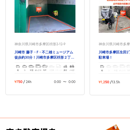
神奈川県川崎市多摩区枡形2-12-9
神奈川県川崎市多摩区
川崎市 藤子・F・不二雄ミュージアム
川崎市多摩区生田2
徒歩約30分！川崎市多摩区枡形２丁目
駐車場！
の予約できる駐車場！
軽
コ
中型
ボックス
SUV
大型車
トラック
原付
バイク
軽
コ
中型
ボックス
SU
¥750
/
24h
0:00
〜
0:00
¥1,250
/
13.5h