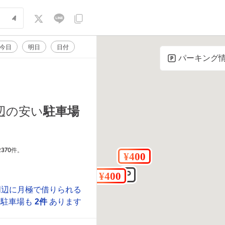
今日
明日
日付
パーキング
駐車場
辺の安い
2370
件。
周辺に月極で借りられる
駐車場も
2件
あります