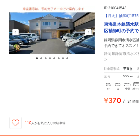
ID:310041548
【月火】袖師町1575
東海道本線清水駅
区袖師町の予約で
静岡県静岡市清水区袖師
予約できてオススメ
静岡県静岡市清水区袖師
ン
平置き
駐車場形式
500cm
全長
軽
コ
中型
ボッ
¥370
/
24
時間
110
人が
お気に入りの駐車場