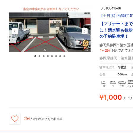
ID:310041648
【土日祝】袖師町157
【マリナートまで
に！清水駅も徒歩
の予約駐車場！
静岡県静岡市清水区袖師
1～2分
予約できてオ
静岡県静岡市清水区袖師
平置き
駐車場形式
500cm
全長
軽
コ
中型
ボッ
¥1,000
/
10
294
人が
お気に入りの駐車場