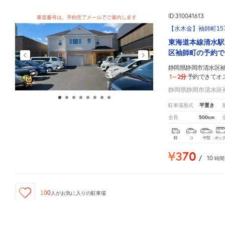
ID:310041613
【水木金】袖師町157
東海道本線清水駅
区袖師町の予約で
静岡県静岡市清水区袖師
1～2分
予約できてオ
静岡県静岡市清水区袖師
平置き
駐車場形式
500cm
全長
軽
コ
中型
ボッ
¥370
/
10
時間
100
人が
お気に入りの駐車場
静岡県静岡市清水区袖師町1575-76
周辺の格安
駐車場
マップです。他の駐車場がありましたら