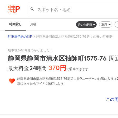
スポット名・地名
時間貸し
月極
近い特P順
車種
駐車場予約の特P
静岡県静岡市清水区袖師町1575-76 近くの安い駐車場
駐車場が46件見つかりました！
静岡県静岡市清水区袖師町1575-76
周
370円
24
時間
最大料金
で駐車できます
静岡県静岡市清水区袖師町1575-76周辺に特Pユーザーのお気に入りは
気に入ったらマイPに保存しよう！
この