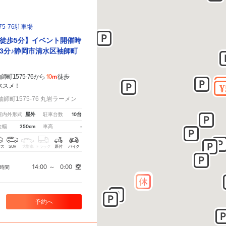
5-76駐車場
徒歩5分】イベント開催時
3分♪静岡市清水区袖師町
10m
町1575-76から
徒歩
ススメ！
町1575-76 丸岩ラーメン
屋外
10台
屋内外形式
駐車台数
250cm
-
全幅
車高
クス
SUV
大型車
トラック
原付
バイク
14:00
～
0:00
空
時間
予約へ