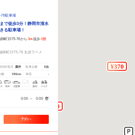
-76駐車場
まで徒歩3分！静岡市清水
きる駐車場！
0m
0分
町1575-76から
徒歩
！
町1575-76 丸岩ラーメ
屋外
5台
屋内外形式
駐車台数
250cm
-
全幅
車高
クス
SUV
大型車
トラック
原付
バイク
0:00
～
0:00
空
予約へ