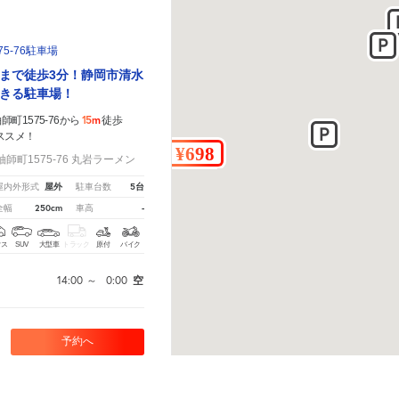
5-76駐車場
まで徒歩3分！静岡市清水
きる駐車場！
15m
町1575-76から
徒歩
ススメ！
町1575-76 丸岩ラーメン
屋外
5台
屋内外形式
駐車台数
250cm
-
全幅
車高
クス
SUV
大型車
トラック
原付
バイク
14:00
～
0:00
空
予約へ
、
こちら
から教えてください。
※ご注意ください - 徒歩時間は地形の状況や迂回路を反映できてい