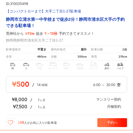
ID:310035498
【コンパクトカーまで】大手二丁目1-27駐車場
静岡市立清水第一中学校まで徒歩2分！静岡市清水区大手の予約
できる駐車場！
692m
9～13分
荒神社から
徒歩
予約できてオススメ！
静岡県静岡市清水区大手二丁目1-27
平置き
屋外
2台
駐車場形式
屋内外形式
駐車台数
480cm
200cm
215cm
全長
全幅
車高
軽
コ
中型
ボックス
SUV
大型車
トラック
原付
バイク
¥500
/
14
6:00
～
20:00
空
時間
¥8,000
マンスリー契約
/
1
ヶ月
¥7,500
月極契約
/
1
ヶ月
予約へ
189
人が
お気に入りの駐車場