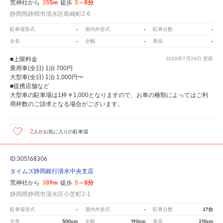
355m
5～8分
荒神社から
徒歩
静岡県静岡市清水区島崎町2-6
-
-
-
駐車場形式
屋内外形式
駐車台数
-
-
-
全長
全幅
車高
■上限料金
2026年7月24日
更新
乗用車(全日) 1泊 700円
大型車(全日) 1泊 1,000円〜
■提携店舗など
大型車の駐車場は1枠￥1,000となりますので、お車の種類によってはご利
用枠数のご請求となる場合がございます。
2
人が
お気に入りの駐車場
ID:305168306
タイムズ静岡銀行清水中央支店
389m
5～8分
荒神社から
徒歩
静岡県静岡市清水区小芝町2-1
-
-
27台
駐車場形式
屋内外形式
駐車台数
500cm
190cm
210cm
全長
全幅
車高