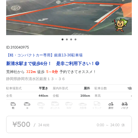
ID:310040975
【軽・コンパクトカー専用】銀座13-36駐車場
新清水駅まで徒歩6分！ 是非ご利用下さい！😄
322m
5～8分
荒神社から
徒歩
予約できてオススメ！
静岡県静岡市清水区銀座１３－３６
平置き
屋外
1台
駐車場形式
屋内外形式
駐車台数
440cm
200cm
-
全長
全幅
車高
軽
コ
中型
ボックス
SUV
大型車
トラック
原付
バイク
¥500
/
24
0:00
～
24:00
休
時間