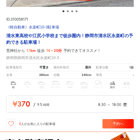
ID:310058171
《軽自動車》永楽町10-3駐車場
清水東高校や江尻小学校まで徒歩圏内！静岡市清水区永楽町の予
約できる駐車場！
1.1km
14～20分
荒神社から
徒歩
予約できてオススメ！
静岡県静岡市清水区永楽町10-3
平置き
屋外
1台
駐車場形式
屋内外形式
駐車台数
380cm
240cm
-
全長
全幅
車高
軽
コ
中型
ボックス
SUV
大型車
トラック
原付
バイク
¥370
/
9.5
8:30
～
18:00
空
時間
予約へ
4
人が
お気に入りの駐車場