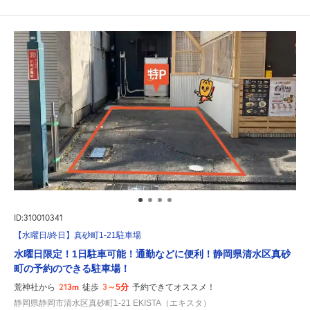
ID:310010341
【水曜日/終日】真砂町1-21駐車場
水曜日限定！1日駐車可能！通勤などに便利！静岡県清水区真砂
町の予約のできる駐車場！
213m
3～5分
荒神社から
徒歩
予約できてオススメ！
静岡県静岡市清水区真砂町1-21 EKISTA（エキスタ）