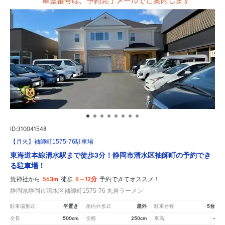
ID:310041548
【月火】袖師町1575-76駐車場
東海道本線清水駅まで徒歩3分！静岡市清水区袖師町の予約でき
る駐車場！
563m
8～12分
荒神社から
徒歩
予約できてオススメ！
静岡県静岡市清水区袖師町1575-76 丸岩ラーメン
平置き
屋外
5台
駐車場形式
屋内外形式
駐車台数
500cm
250cm
-
全長
全幅
車高