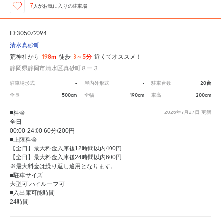
7
人が
お気に入りの駐車場
ID:305072094
清水真砂町
198m
3～5分
荒神社から
徒歩
近くてオススメ！
静岡県静岡市清水区真砂町８ー３
-
-
20台
駐車場形式
屋内外形式
駐車台数
500cm
190cm
200cm
全長
全幅
車高
■料金
2026年7月27日
更新
全日
00:00-24:00 60分/200円
■上限料金
【全日】最大料金入庫後12時間以内400円
【全日】最大料金入庫後24時間以内600円
※最大料金は繰り返し適用となります。
■駐車サイズ
大型可 ハイルーフ可
■入出庫可能時間
24時間