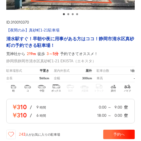
ID:310010370
【夜間のみ】真砂町1-21駐車場
清水駅すぐ！早朝や夜に用事がある方はココ！静岡市清水区真砂
町の予約できる駐車場！
219m
3～5分
荒神社から
徒歩
予約できてオススメ！
静岡県静岡市清水区真砂町1-21 EKISTA（エキスタ）
平置き
屋外
1台
駐車場形式
屋内外形式
駐車台数
560cm
300cm
-
全長
全幅
車高
軽
コ
中型
ボックス
SUV
大型車
トラック
原付
バイク
¥310
/
9
0:00
～
9:00
空
時間
¥310
/
6
18:00
～
0:00
空
時間
予約へ
243
人が
お気に入りの駐車場