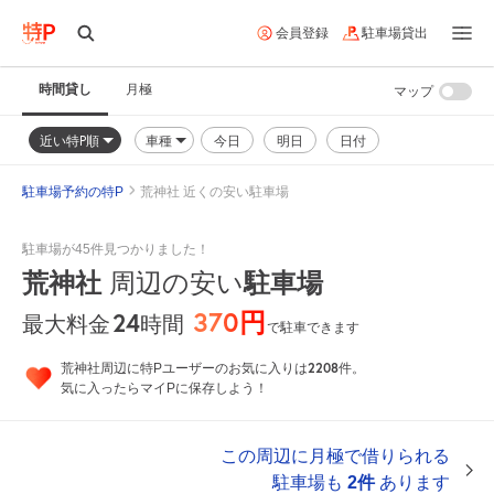
会員登録
駐車場貸出
時間貸し
月極
マップ
近い特P順
車種
今日
明日
日付
駐車場予約の特P
荒神社 近くの安い駐車場
駐車場が45件見つかりました！
荒神社
周辺の安い
駐車場
370円
24
時間
最大料金
で駐車できます
2208
荒神社周辺に特Pユーザーのお気に入りは
件。
気に入ったらマイPに保存しよう！
この周辺に月極で借りられる
駐車場も
2件
あります