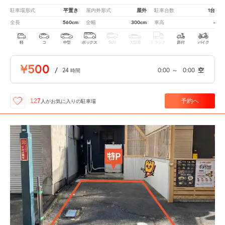
平置き
屋外
1台
駐車場形式
屋内外形式
駐車台数
560cm
300cm
-
全長
全幅
車高
軽
コ
中型
ボックス
SUV
大型車
トラック
原付
バイク
¥500
/
24
0:00
～
0:00
空
時間
予約へ
127
人が
お気に入りの駐車場