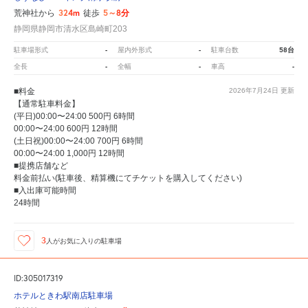
324m
5～8分
荒神社から
徒歩
静岡県静岡市清水区島崎町203
-
-
58台
駐車場形式
屋内外形式
駐車台数
-
-
-
全長
全幅
車高
■料金
2026年7月24日
更新
【通常駐車料金】
(平日)00:00〜24:00 500円 6時間
00:00〜24:00 600円 12時間
(土日祝)00:00〜24:00 700円 6時間
00:00〜24:00 1,000円 12時間
■提携店舗など
料金前払い(駐車後、精算機にてチケットを購入してください)
■入出庫可能時間
24時間
3
人が
お気に入りの駐車場
ID:305017319
ホテルときわ駅南店駐車場