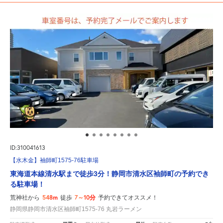
ID:310041613
【水木金】袖師町1575-76駐車場
東海道本線清水駅まで徒歩3分！静岡市清水区袖師町の予約でき
る駐車場！
548m
7～10分
荒神社から
徒歩
予約できてオススメ！
静岡県静岡市清水区袖師町1575-76 丸岩ラーメン