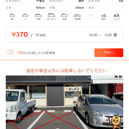
平置き
屋外
5台
駐車場形式
屋内外形式
駐車台数
500cm
250cm
-
全長
全幅
車高
軽
コ
中型
ボックス
SUV
大型車
トラック
原付
バイク
¥370
/
10
14:00
～
0:00
空
時間
予約へ
100
人が
お気に入りの駐車場