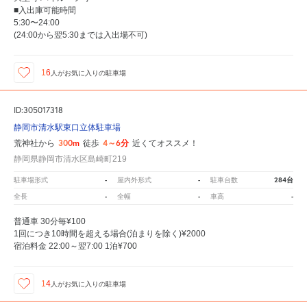
■入出庫可能時間
5:30〜24:00
(24:00から翌5:30までは入出場不可)
16
人が
お気に入りの駐車場
ID:305017318
静岡市清水駅東口立体駐車場
300m
4～6分
荒神社から
徒歩
近くてオススメ！
静岡県静岡市清水区島崎町219
-
-
284台
駐車場形式
屋内外形式
駐車台数
-
-
-
全長
全幅
車高
普通車 30分毎¥100
1回につき10時間を超える場合(泊まりを除く)¥2000
宿泊料金 22:00～翌7:00 1泊¥700
14
人が
お気に入りの駐車場