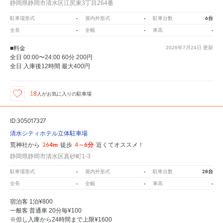
静岡県静岡市清水区江尻東3丁目264番
-
-
6台
駐車場形式
屋内外形式
駐車台数
-
-
-
全長
全幅
車高
■料金
2026年7月24日
更新
全日 00:00〜24:00 60分 200円
全日 入庫後12時間 最大400円
18
人が
お気に入りの駐車場
ID:305017327
清水シティホテル立体駐車場
264m
4～6分
荒神社から
徒歩
近くてオススメ！
静岡県静岡市清水区真砂町1-3
-
-
28台
駐車場形式
屋内外形式
駐車台数
-
-
-
全長
全幅
車高
宿泊客 1泊¥800
一般客 普通車 20分毎¥100
※但し入庫から24時間まで上限¥1600