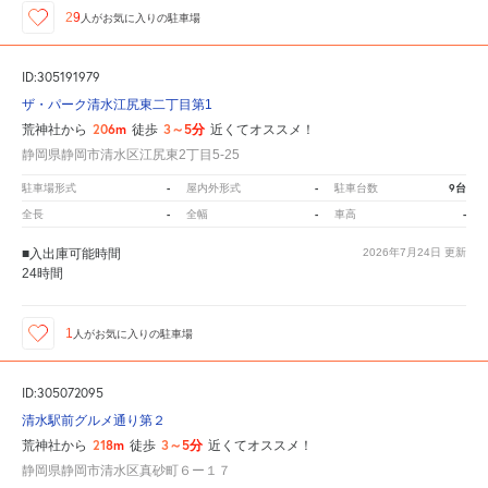
29
人が
お気に入りの駐車場
ID:305191979
ザ・パーク清水江尻東二丁目第1
206m
3～5分
荒神社から
徒歩
近くてオススメ！
静岡県静岡市清水区江尻東2丁目5-25
-
-
9台
駐車場形式
屋内外形式
駐車台数
-
-
-
全長
全幅
車高
■入出庫可能時間
2026年7月24日
更新
24時間
1
人が
お気に入りの駐車場
ID:305072095
清水駅前グルメ通り第２
218m
3～5分
荒神社から
徒歩
近くてオススメ！
静岡県静岡市清水区真砂町６ー１７