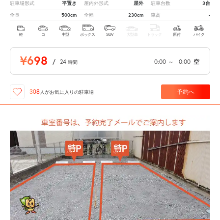
平置き
屋外
3台
駐車場形式
屋内外形式
駐車台数
500cm
230cm
-
全長
全幅
車高
軽
コ
中型
ボックス
SUV
大型車
トラック
原付
バイク
¥698
/
24
0:00
～
0:00
空
時間
予約へ
308
人が
お気に入りの駐車場