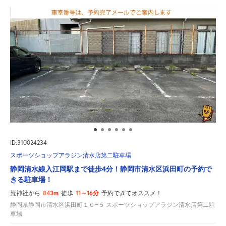
ID:310024234
スポーツショップアラジン清水店第二駐車場
静岡清水線入江岡駅まで徒歩4分！静岡市清水区浜田町の予約で
きる駐車場！
843m
11～16分
荒神社から
徒歩
予約できてオススメ！
静岡県静岡市清水区浜田町１０−５ スポーツショップアラジン清水店第二駐
車場