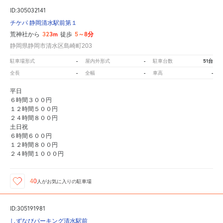
ID:305032141
チケパ 静岡清水駅前第１
323m
5～8分
荒神社から
徒歩
静岡県静岡市清水区島崎町203
-
-
51台
駐車場形式
屋内外形式
駐車台数
-
-
-
全長
全幅
車高
平日
６時間３００円
１２時間５００円
２４時間８００円
土日祝
６時間６００円
１２時間８００円
２４時間１０００円
40
人が
お気に入りの駐車場
ID:305191981
しずなびパーキング清水駅前