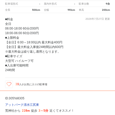
-
-
9台
駐車場形式
屋内外形式
駐車台数
500cm
190cm
200cm
全長
全幅
車高
■料金
2026年7月27日
更新
全日
06:00-18:00 60分/200円
18:00-06:00 60分/200円
■上限料金
【全日】6:00～18:00以内 最大料金400円
【全日】最大料金入庫後24時間以内600円
※最大料金は繰り返し適用となります。
■駐車サイズ
大型可 ハイルーフ可
■入出庫可能時間
24時間
39
人が
お気に入りの駐車場
ID:305168305
アットパーク清水江尻東
228m
3～5分
荒神社から
徒歩
近くてオススメ！