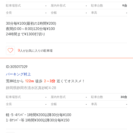
-
-
9台
駐車場形式
屋内外形式
駐車台数
-
-
-
全長
全幅
車高
30分毎¥100(最初の1時間¥200)
夜間(0:00～8:00)120分毎¥100
24時間まで¥1300打切り
9
人が
お気に入りの駐車場
ID:305017329
パーキング村上
122m
2～3分
荒神社から
徒歩
近くてオススメ！
静岡県静岡市清水区真砂町4-28
-
-
30台
駐車場形式
屋内外形式
駐車台数
-
-
-
全長
全幅
車高
軽･5･4ﾅﾝﾊﾞｰ 1時間¥200以降30分毎¥100
1･8ﾅﾝﾊﾞｰ等 1時間¥300以降30分毎¥150