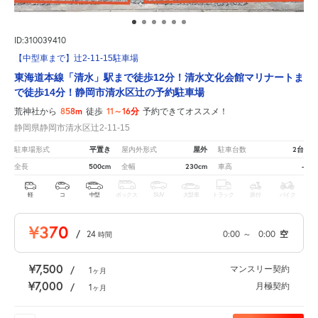
ID:310039410
【中型車まで】辻2-11-15駐車場
東海道本線「清水」駅まで徒歩12分！清水文化会館マリナートま
で徒歩14分！静岡市清水区辻の予約駐車場
858m
11～16分
荒神社から
徒歩
予約できてオススメ！
静岡県静岡市清水区辻2-11-15
平置き
屋外
2台
駐車場形式
屋内外形式
駐車台数
500cm
230cm
-
全長
全幅
車高
軽
コ
中型
ボックス
SUV
大型車
トラック
原付
バイク
¥370
/
24
0:00
～
0:00
空
時間
¥7,500
マンスリー契約
/
1
ヶ月
¥7,000
月極契約
/
1
ヶ月