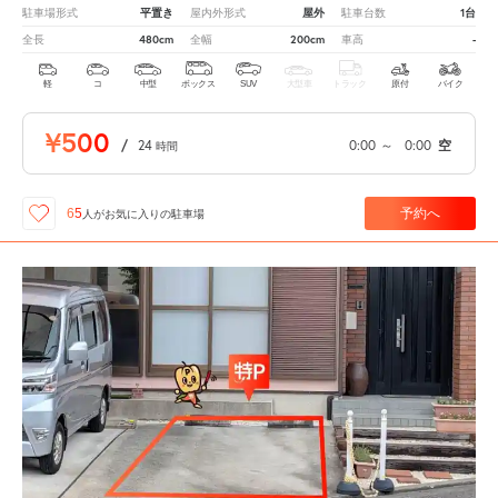
平置き
屋外
1台
駐車場形式
屋内外形式
駐車台数
480cm
200cm
-
全長
全幅
車高
軽
コ
中型
ボックス
SUV
大型車
トラック
原付
バイク
¥500
/
24
0:00
～
0:00
空
時間
予約へ
65
人が
お気に入りの駐車場