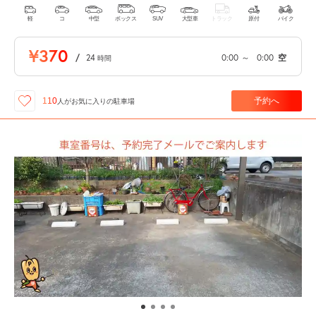
軽
コ
中型
ボックス
SUV
大型車
トラック
原付
バイク
¥370
/
24
0:00
～
0:00
空
時間
予約へ
110
人が
お気に入りの駐車場