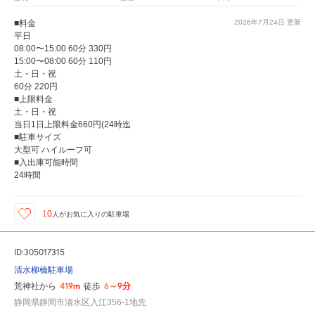
■料金
2026年7月24日
更新
平日
08:00〜15:00 60分 330円
15:00〜08:00 60分 110円
土・日・祝
60分 220円
■上限料金
土・日・祝
当日1日上限料金660円(24時迄
■駐車サイズ
大型可 ハイルーフ可
■入出庫可能時間
24時間
10
人が
お気に入りの駐車場
ID:305017315
清水柳橋駐車場
419m
6～9分
荒神社から
徒歩
静岡県静岡市清水区入江356-1地先