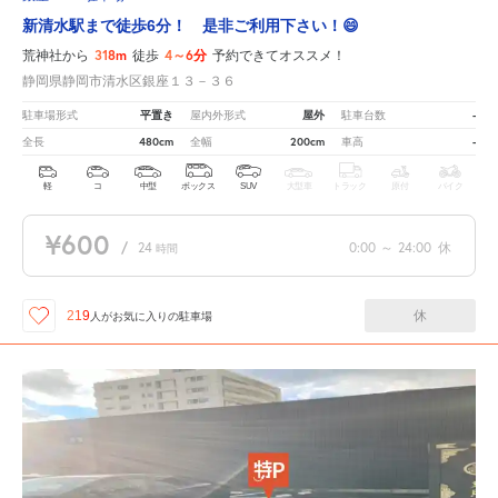
新清水駅まで徒歩6分！ 是非ご利用下さい！😄
318m
4～6分
荒神社から
徒歩
予約できてオススメ！
静岡県静岡市清水区銀座１３－３６
平置き
屋外
-
駐車場形式
屋内外形式
駐車台数
480cm
200cm
-
全長
全幅
車高
軽
コ
中型
ボックス
SUV
大型車
トラック
原付
バイク
¥600
/
24
0:00
～
24:00
休
時間
休
219
人が
お気に入りの駐車場