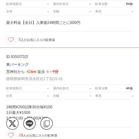
-
-
54台
駐車場形式
屋内外形式
駐車台数
-
-
-
全長
全幅
車高
最大料金【全日】入庫後24時間ごとに600円
5
人が
お気に入りの駐車場
ID:305017321
東パーキング
426m
6～9分
荒神社から
徒歩
静岡県静岡市清水区辻1丁目15-31
-
-
49台
駐車場形式
屋内外形式
駐車台数
-
-
-
全長
全幅
車高
1時間¥200以降30分毎¥100
1日最大¥1000
1泊(22:00～翌7:00)¥300
20
人が
お気に入りの駐車場