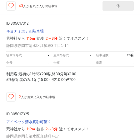
休
43
人が
お気に入りの駐車場
ID:305017312
キヨナミホテル駐車場
116m
2～3分
荒神社から
徒歩
近くてオススメ！
静岡県静岡市清水区江尻東3丁目1-14
-
-
20台
駐車場形式
屋内外形式
駐車台数
-
-
-
全長
全幅
車高
利用客 最初の1時間¥200以降30分毎¥100
ﾎﾃﾙ宿泊者のみ 1泊(15:00～翌10:00)¥700
2
人が
お気に入りの駐車場
ID:305017325
アイペック清水真砂町第２
119m
2～3分
荒神社から
徒歩
近くてオススメ！
静岡県静岡市清水区真砂町7-17