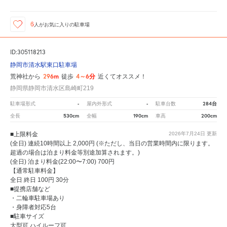
6
人が
お気に入りの駐車場
ID:305118213
静岡市清水駅東口駐車場
296m
4～6分
荒神社から
徒歩
近くてオススメ！
静岡県静岡市清水区島崎町219
-
-
284台
駐車場形式
屋内外形式
駐車台数
530cm
190cm
200cm
全長
全幅
車高
■上限料金
2026年7月24日
更新
(全日) 連続10時間以上 2,000円 (※ただし、当日の営業時間内に限ります。
超過の場合は泊まり料金等別途加算されます。)
(全日) 泊まり料金(22:00〜7:00) 700円
【通常駐車料金】
全日 終日 100円 30分
■提携店舗など
・二輪車駐車場あり
・身障者対応5台
■駐車サイズ
大型可 ハイルーフ可