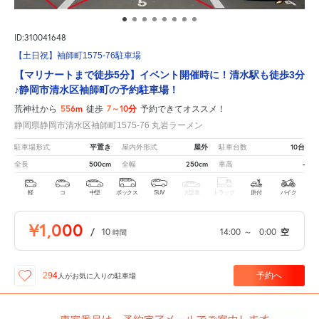
ID:310041648
【土日祝】袖師町1575-76駐車場
【マリナートまで徒歩5分】イベント開催時に！清水駅も徒歩3分
♪静岡市清水区袖師町の予約駐車場！
556m
7～10分
荒神社から
徒歩
予約できてオススメ！
静岡県静岡市清水区袖師町1575-76 丸岩ラーメン
平置き
屋外
10台
駐車場形式
屋内外形式
駐車台数
500cm
250cm
-
全長
全幅
車高
軽
コ
中型
ボックス
SUV
大型車
トラック
原付
バイク
¥1,000
/
10
14:00
～
0:00
空
時間
予約へ
294
人が
お気に入りの駐車場