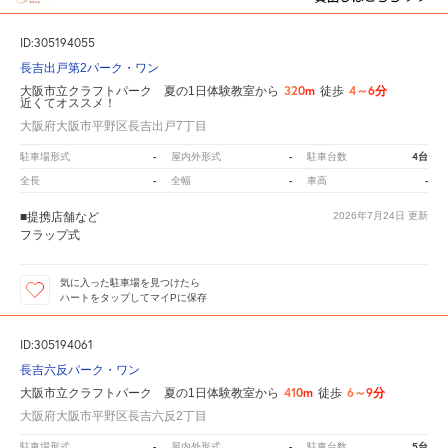
ID:305194055
長吉出戸第2パーク・ワン
320m
4～6分
大阪市立クラフトパーク 夏の1日体験教室から
徒歩
近くてオススメ！
大阪府大阪市平野区長吉出戸7丁目
-
-
4台
駐車場形式
屋内外形式
駐車台数
-
-
-
全長
全幅
車高
■提携店舗など
2026年7月24日
更新
フラップ式
気に入った駐車場を見つけたら
ハートをタップしてマイPに保存
ID:305194061
長吉六反パーク・ワン
410m
6～9分
大阪市立クラフトパーク 夏の1日体験教室から
徒歩
大阪府大阪市平野区長吉六反2丁目
-
-
5台
駐車場形式
屋内外形式
駐車台数