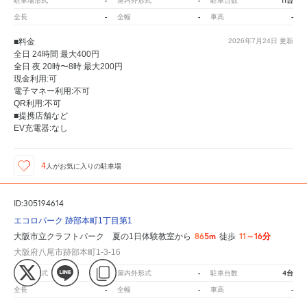
-
-
11台
駐車場形式
屋内外形式
駐車台数
-
-
-
全長
全幅
車高
■料金
2026年7月24日
更新
全日 24時間 最大400円
全日 夜 20時〜8時 最大200円
現金利用:可
電子マネー利用:不可
QR利用:不可
■提携店舗など
EV充電器:なし
4
人が
お気に入りの駐車場
ID:305194614
エコロパーク 跡部本町1丁目第1
865m
11～16分
大阪市立クラフトパーク 夏の1日体験教室から
徒歩
大阪府八尾市跡部本町1-3-16
-
-
4台
駐車場形式
屋内外形式
駐車台数
-
-
-
全長
全幅
車高