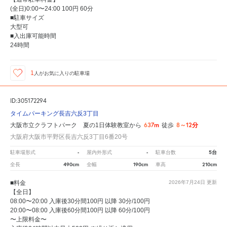
(全日)0:00〜24:00 100円 60分
■駐車サイズ
大型可
■入出庫可能時間
24時間
1
人が
お気に入りの駐車場
ID:305172294
タイムパーキング長吉六反3丁目
637m
8～12分
大阪市立クラフトパーク 夏の1日体験教室から
徒歩
大阪府大阪市平野区長吉六反3丁目6番20号
-
-
5台
駐車場形式
屋内外形式
駐車台数
490cm
190cm
210cm
全長
全幅
車高
■料金
2026年7月24日
更新
【全日】
08:00〜20:00 入庫後30分間100円 以降 30分/100円
20:00〜08:00 入庫後60分間100円 以降 60分/100円
〜上限料金〜