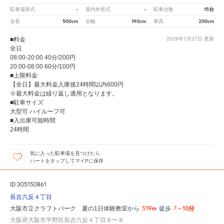
-
-
15台
駐車場形式
屋内外形式
駐車台数
500cm
190cm
200cm
全長
全幅
車高
■料金
2026年7月27日
更新
全日
08:00-20:00 40分/200円
20:00-08:00 60分/100円
■上限料金
【全日】最大料金入庫後24時間以内600円
※最大料金は繰り返し適用となります。
■駐車サイズ
大型可 ハイルーフ可
■入出庫可能時間
24時間
気に入った駐車場を見つけたら
ハートをタップしてマイPに保存
ID:305150861
長吉六反４丁目
519m
7～10分
大阪市立クラフトパーク 夏の1日体験教室から
徒歩
大阪府大阪市平野区長吉六反４丁目８ー８