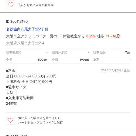
1
人が
お気に入りの駐車場
ID:305113190
名鉄協商八尾太子堂2丁目
836m
11～16分
大阪市立クラフトパーク 夏の1日体験教室から
徒歩
大阪府八尾市太子堂2-4
-
-
7台
駐車場形式
屋内外形式
駐車台数
500cm
190cm
-
全長
全幅
車高
■料金
2026年7月24日
更新
全日 00:00〜24:00 60分 200円
上限料金 全日 24時間 600円
■駐車サイズ
大型可
■入出庫可能時間
24時間
気に入った駐車場を見つけたら
ハートをタップしてマイPに保存