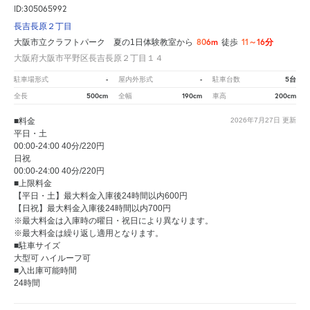
ID:305065992
長吉長原２丁目
806m
11～16分
大阪市立クラフトパーク 夏の1日体験教室から
徒歩
大阪府大阪市平野区長吉長原２丁目１４
-
-
5台
駐車場形式
屋内外形式
駐車台数
500cm
190cm
200cm
全長
全幅
車高
■料金
2026年7月27日
更新
平日・土
00:00-24:00 40分/220円
日祝
00:00-24:00 40分/220円
■上限料金
【平日・土】最大料金入庫後24時間以内600円
【日祝】最大料金入庫後24時間以内700円
※最大料金は入庫時の曜日・祝日により異なります。
※最大料金は繰り返し適用となります。
■駐車サイズ
大型可 ハイルーフ可
■入出庫可能時間
24時間