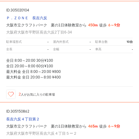
ID:305020104
Ｐ．ＺＯＮＥ 長吉六反
450m
6～9分
大阪市立クラフトパーク 夏の1日体験教室から
徒歩
大阪府大阪市平野区長吉六反2丁目6-34
-
-
10台
駐車場形式
屋内外形式
駐車台数
-
-
-
全長
全幅
車高
全日 8:00～20:00 30分¥100
全日 20:00～8:00 60分¥100
最大料金 全日 8:00～20:00 ¥800
最大料金 全日 20:00～8:00 ¥400
2
人が
お気に入りの駐車場
ID:305150862
長吉六反４丁目第２
465m
6～9分
大阪市立クラフトパーク 夏の1日体験教室から
徒歩
大阪府大阪市平野区長吉六反４丁目５ー２