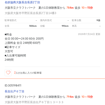
名鉄協商大阪長吉長原2丁目
784m
10～15分
大阪市立クラフトパーク 夏の1日体験教室から
徒歩
大阪府大阪市平野区長吉長原2丁目14番3
-
-
9台
駐車場形式
屋内外形式
駐車台数
500cm
190cm
-
全長
全幅
車高
■料金
2026年7月24日
更新
全日 00:00〜24:00 60分 200円
上限料金 全日 24時間 600円
■駐車サイズ
大型可
■入出庫可能時間
24時間
2
人が
お気に入りの駐車場
ID:305198411
長吉出戸６丁目
794m
10～15分
大阪市立クラフトパーク 夏の1日体験教室から
徒歩
大阪府大阪市平野区長吉出戸６丁目１３ー３３