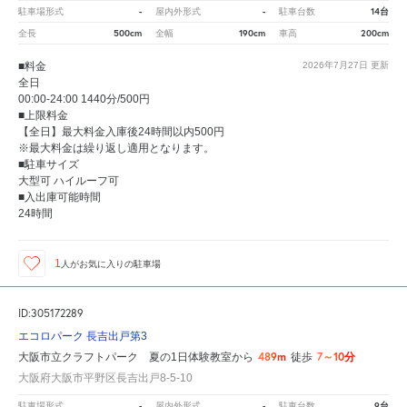
-
-
14台
駐車場形式
屋内外形式
駐車台数
500cm
190cm
200cm
全長
全幅
車高
■料金
2026年7月27日
更新
全日
00:00-24:00 1440分/500円
■上限料金
【全日】最大料金入庫後24時間以内500円
※最大料金は繰り返し適用となります。
■駐車サイズ
大型可 ハイルーフ可
■入出庫可能時間
24時間
1
人が
お気に入りの駐車場
ID:305172289
エコロパーク 長吉出戸第3
489m
7～10分
大阪市立クラフトパーク 夏の1日体験教室から
徒歩
大阪府大阪市平野区長吉出戸8-5-10
-
-
9台
駐車場形式
屋内外形式
駐車台数