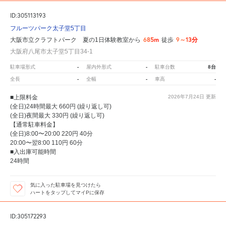
ID:305113193
フルーツパーク太子堂5丁目
685m
9～13分
大阪市立クラフトパーク 夏の1日体験教室から
徒歩
大阪府八尾市太子堂5丁目34-1
-
-
8台
駐車場形式
屋内外形式
駐車台数
-
-
-
全長
全幅
車高
■上限料金
2026年7月24日
更新
(全日)24時間最大 660円 (繰り返し可)
(全日)夜間最大 330円 (繰り返し可)
【通常駐車料金】
(全日)8:00〜20:00 220円 40分
20:00〜翌8:00 110円 60分
■入出庫可能時間
24時間
気に入った駐車場を見つけたら
ハートをタップしてマイPに保存
ID:305172293