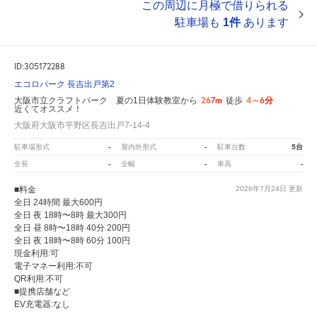
この周辺に月極で借りられる
駐車場も
1件
あります
ID:305172288
エコロパーク 長吉出戸第2
267m
4～6分
大阪市立クラフトパーク 夏の1日体験教室から
徒歩
近くてオススメ！
大阪府大阪市平野区長吉出戸7-14-4
-
-
5台
駐車場形式
屋内外形式
駐車台数
-
-
-
全長
全幅
車高
■料金
2026年7月24日
更新
全日 24時間 最大600円
全日 夜 18時〜8時 最大300円
全日 昼 8時〜18時 40分 200円
全日 夜 18時〜8時 60分 100円
現金利用:可
電子マネー利用:不可
QR利用:不可
■提携店舗など
EV充電器:なし