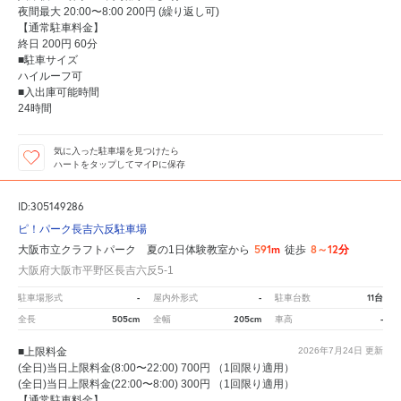
夜間最大 20:00〜8:00 200円 (繰り返し可)
【通常駐車料金】
終日 200円 60分
■駐車サイズ
ハイルーフ可
■入出庫可能時間
24時間
気に入った駐車場を見つけたら
ハートをタップしてマイPに保存
ID:305149286
ピ！パーク長吉六反駐車場
591m
8～12分
大阪市立クラフトパーク 夏の1日体験教室から
徒歩
大阪府大阪市平野区長吉六反5-1
-
-
11台
駐車場形式
屋内外形式
駐車台数
505cm
205cm
-
全長
全幅
車高
■上限料金
2026年7月24日
更新
(全日)当日上限料金(8:00〜22:00) 700円 （1回限り適用）
(全日)当日上限料金(22:00〜8:00) 300円 （1回限り適用）
【通常駐車料金】