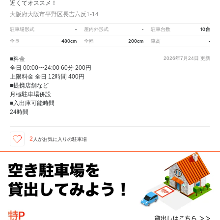
近くてオススメ！
大阪府大阪市平野区長吉六反1-14
-
-
10台
駐車場形式
屋内外形式
駐車台数
480cm
200cm
-
全長
全幅
車高
■料金
2026年7月24日
更新
全日 00:00〜24:00 60分 200円
上限料金 全日 12時間 400円
■提携店舗など
月極駐車場併設
■入出庫可能時間
24時間
2
人が
お気に入りの駐車場