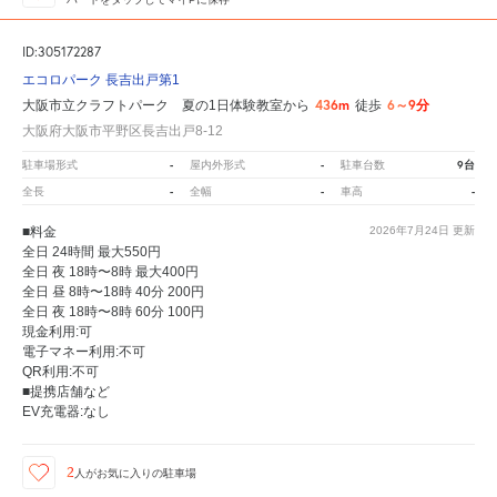
ID:305172287
エコロパーク 長吉出戸第1
436m
6～9分
大阪市立クラフトパーク 夏の1日体験教室から
徒歩
大阪府大阪市平野区長吉出戸8-12
-
-
9台
駐車場形式
屋内外形式
駐車台数
-
-
-
全長
全幅
車高
■料金
2026年7月24日
更新
全日 24時間 最大550円
全日 夜 18時〜8時 最大400円
全日 昼 8時〜18時 40分 200円
全日 夜 18時〜8時 60分 100円
現金利用:可
電子マネー利用:不可
QR利用:不可
■提携店舗など
EV充電器:なし
2
人が
お気に入りの駐車場