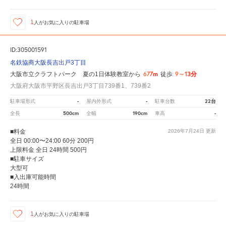
1
人が
お気に入りの駐車場
ID:305001591
名鉄協商大阪長吉出戸3丁目
677m
9～13分
大阪市立クラフトパーク 夏の1日体験教室から
徒歩
大阪府大阪市平野区長吉出戸3丁目739番1、739番2
-
-
22台
駐車場形式
屋内外形式
駐車台数
500cm
190cm
-
全長
全幅
車高
■料金
2026年7月24日
更新
全日 00:00〜24:00 60分 200円
上限料金 全日 24時間 500円
■駐車サイズ
大型可
■入出庫可能時間
24時間
1
人が
お気に入りの駐車場