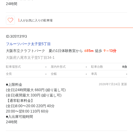
24時間
1
人が
お気に入りの駐車場
ID:305113193
フルーツパーク太子堂5丁目
685m
9～13分
大阪市立クラフトパーク 夏の1日体験教室から
徒歩
大阪府八尾市太子堂5丁目34-1
-
-
8台
駐車場形式
屋内外形式
駐車台数
-
-
-
全長
全幅
車高
■上限料金
2026年7月24日
更新
(全日)24時間最大 660円 (繰り返し可)
(全日)夜間最大 330円 (繰り返し可)
【通常駐車料金】
(全日)8:00〜20:00 220円 40分
20:00〜翌8:00 110円 60分
■入出庫可能時間
24時間