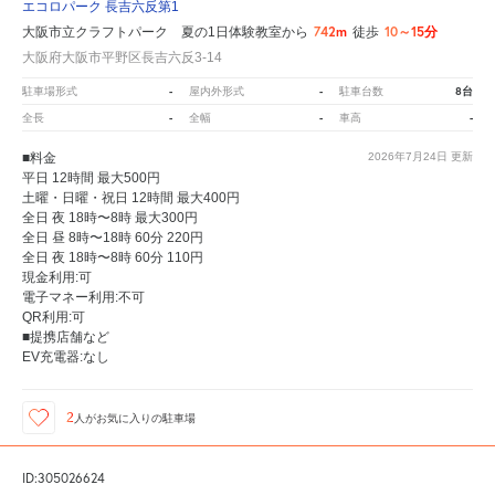
エコロパーク 長吉六反第1
742m
10～15分
大阪市立クラフトパーク 夏の1日体験教室から
徒歩
大阪府大阪市平野区長吉六反3-14
-
-
8台
駐車場形式
屋内外形式
駐車台数
-
-
-
全長
全幅
車高
■料金
2026年7月24日
更新
平日 12時間 最大500円
土曜・日曜・祝日 12時間 最大400円
全日 夜 18時〜8時 最大300円
全日 昼 8時〜18時 60分 220円
全日 夜 18時〜8時 60分 110円
現金利用:可
電子マネー利用:不可
QR利用:可
■提携店舗など
EV充電器:なし
2
人が
お気に入りの駐車場
ID:305026624