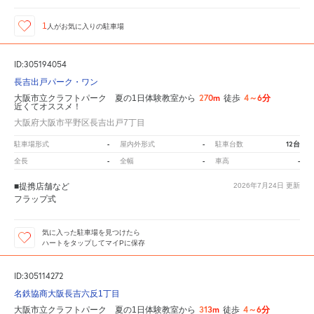
1
人が
お気に入りの駐車場
ID:305194054
長吉出戸パーク・ワン
270m
4～6分
大阪市立クラフトパーク 夏の1日体験教室から
徒歩
近くてオススメ！
大阪府大阪市平野区長吉出戸7丁目
-
-
12台
駐車場形式
屋内外形式
駐車台数
-
-
-
全長
全幅
車高
■提携店舗など
2026年7月24日
更新
フラップ式
気に入った駐車場を見つけたら
ハートをタップしてマイPに保存
ID:305114272
名鉄協商大阪長吉六反1丁目
313m
4～6分
大阪市立クラフトパーク 夏の1日体験教室から
徒歩