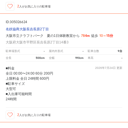
2
人が
お気に入りの駐車場
ID:305026624
名鉄協商大阪長吉長原2丁目
784m
10～15分
大阪市立クラフトパーク 夏の1日体験教室から
徒歩
大阪府大阪市平野区長吉長原2丁目14番3
-
-
9台
駐車場形式
屋内外形式
駐車台数
500cm
190cm
-
全長
全幅
車高
■料金
2026年7月24日
更新
全日 00:00〜24:00 60分 200円
上限料金 全日 24時間 600円
■駐車サイズ
大型可
■入出庫可能時間
24時間
2
人が
お気に入りの駐車場