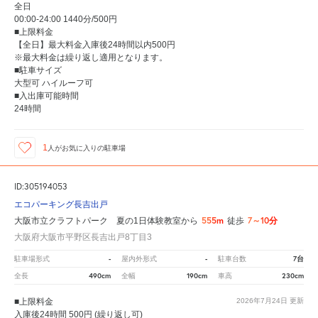
全日
00:00-24:00 1440分/500円
■上限料金
【全日】最大料金入庫後24時間以内500円
※最大料金は繰り返し適用となります。
■駐車サイズ
大型可 ハイルーフ可
■入出庫可能時間
24時間
1
人が
お気に入りの駐車場
ID:305194053
エコパーキング長吉出戸
555m
7～10分
大阪市立クラフトパーク 夏の1日体験教室から
徒歩
大阪府大阪市平野区長吉出戸8丁目3
-
-
7台
駐車場形式
屋内外形式
駐車台数
490cm
190cm
230cm
全長
全幅
車高
■上限料金
2026年7月24日
更新
入庫後24時間 500円 (繰り返し可)