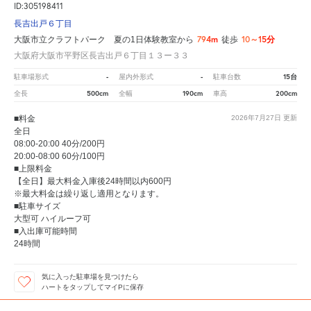
ID:305198411
長吉出戸６丁目
794m
10～15分
大阪市立クラフトパーク 夏の1日体験教室から
徒歩
大阪府大阪市平野区長吉出戸６丁目１３ー３３
-
-
15台
駐車場形式
屋内外形式
駐車台数
500cm
190cm
200cm
全長
全幅
車高
■料金
2026年7月27日
更新
全日
08:00-20:00 40分/200円
20:00-08:00 60分/100円
■上限料金
【全日】最大料金入庫後24時間以内600円
※最大料金は繰り返し適用となります。
■駐車サイズ
大型可 ハイルーフ可
■入出庫可能時間
24時間
気に入った駐車場を見つけたら
ハートをタップしてマイPに保存