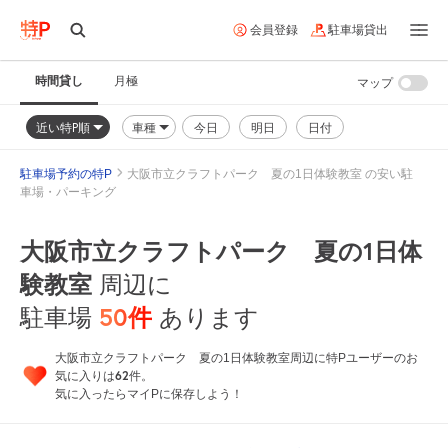
会員登録
駐車場貸出
時間貸し
月極
マップ
近い特P順
車種
今日
明日
日付
駐車場予約の特P
大阪市立クラフトパーク 夏の1日体験教室 の安い駐
車場・パーキング
大阪市立クラフトパーク 夏の1日体
験教室
周辺に
50
件
駐車場
あります
大阪市立クラフトパーク 夏の1日体験教室周辺に特Pユーザーのお
62
気に入りは
件。
気に入ったらマイPに保存しよう！