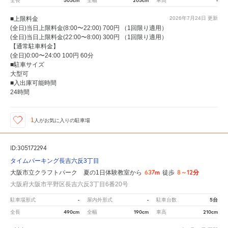
505cm
205cm
-
全長
全幅
車高
■上限料金
2026年7月24日
更新
(全日)当日上限料金(8:00〜22:00) 700円 （1回限り適用）
(全日)当日上限料金(22:00〜8:00) 300円 （1回限り適用）
【通常駐車料金】
(全日)0:00〜24:00 100円 60分
■駐車サイズ
大型可
■入出庫可能時間
24時間
1
人が
お気に入りの駐車場
ID:305172294
タイムパーキング長吉六反3丁目
637m
8～12分
大阪市立クラフトパーク 夏の1日体験教室から
徒歩
大阪府大阪市平野区長吉六反3丁目6番20号
-
-
5台
駐車場形式
屋内外形式
駐車台数
490cm
190cm
210cm
全長
全幅
車高