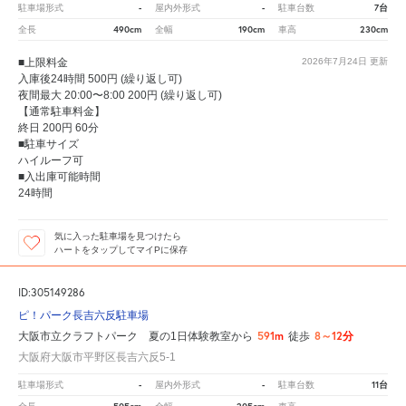
-
-
7台
駐車場形式
屋内外形式
駐車台数
490cm
190cm
230cm
全長
全幅
車高
■上限料金
2026年7月24日
更新
入庫後24時間 500円 (繰り返し可)
夜間最大 20:00〜8:00 200円 (繰り返し可)
【通常駐車料金】
終日 200円 60分
■駐車サイズ
ハイルーフ可
■入出庫可能時間
24時間
気に入った駐車場を見つけたら
ハートをタップしてマイPに保存
ID:305149286
ピ！パーク長吉六反駐車場
591m
8～12分
大阪市立クラフトパーク 夏の1日体験教室から
徒歩
大阪府大阪市平野区長吉六反5-1
-
-
11台
駐車場形式
屋内外形式
駐車台数