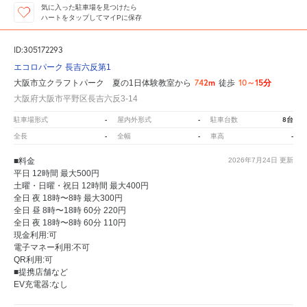
気に入った駐車場を見つけたら
ハートをタップしてマイPに保存
ID:305172293
エコロパーク 長吉六反第1
742m
10～15分
大阪市立クラフトパーク 夏の1日体験教室から
徒歩
大阪府大阪市平野区長吉六反3-14
-
-
8台
駐車場形式
屋内外形式
駐車台数
-
-
-
全長
全幅
車高
■料金
2026年7月24日
更新
平日 12時間 最大500円
土曜・日曜・祝日 12時間 最大400円
全日 夜 18時〜8時 最大300円
全日 昼 8時〜18時 60分 220円
全日 夜 18時〜8時 60分 110円
現金利用:可
電子マネー利用:不可
QR利用:可
■提携店舗など
EV充電器:なし