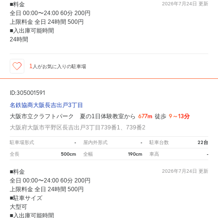
■料金
2026年7月24日
更新
全日 00:00〜24:00 60分 200円
上限料金 全日 24時間 500円
■入出庫可能時間
24時間
1
人が
お気に入りの駐車場
ID:305001591
名鉄協商大阪長吉出戸3丁目
677m
9～13分
大阪市立クラフトパーク 夏の1日体験教室から
徒歩
大阪府大阪市平野区長吉出戸3丁目739番1、739番2
-
-
22台
駐車場形式
屋内外形式
駐車台数
500cm
190cm
-
全長
全幅
車高
■料金
2026年7月24日
更新
全日 00:00〜24:00 60分 200円
上限料金 全日 24時間 500円
■駐車サイズ
大型可
■入出庫可能時間