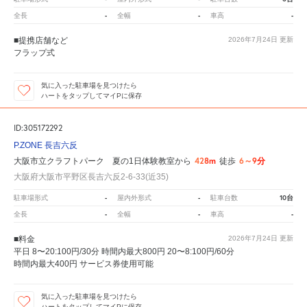
-
-
-
全長
全幅
車高
■提携店舗など
2026年7月24日
更新
フラップ式
気に入った駐車場を見つけたら
ハートをタップしてマイPに保存
ID:305172292
P.ZONE 長吉六反
428m
6～9分
大阪市立クラフトパーク 夏の1日体験教室から
徒歩
大阪府大阪市平野区長吉六反2-6-33(近35)
-
-
10台
駐車場形式
屋内外形式
駐車台数
-
-
-
全長
全幅
車高
■料金
2026年7月24日
更新
平日 8〜20:100円/30分 時間内最大800円 20〜8:100円/60分
時間内最大400円 サービス券使用可能
気に入った駐車場を見つけたら
ハートをタップしてマイPに保存