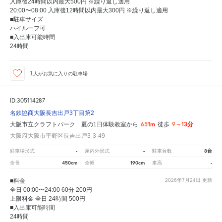
入庫後24時間以内最大500円 ※繰り返し適用
20:00〜08:00 入庫後12時間以内最大300円 ※繰り返し適用
■駐車サイズ
ハイルーフ可
■入出庫可能時間
24時間
1
人が
お気に入りの駐車場
ID:305114287
名鉄協商大阪長吉出戸3丁目第2
651m
9～13分
大阪市立クラフトパーク 夏の1日体験教室から
徒歩
大阪府大阪市平野区長吉出戸3-3-49
-
-
8台
駐車場形式
屋内外形式
駐車台数
450cm
190cm
-
全長
全幅
車高
■料金
2026年7月24日
更新
全日 00:00〜24:00 60分 200円
上限料金 全日 24時間 500円
■入出庫可能時間
24時間