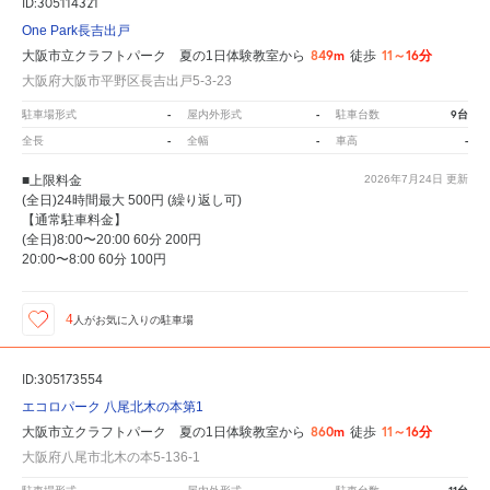
ID:305114321
One Park長吉出戸
849m
11～16分
大阪市立クラフトパーク 夏の1日体験教室から
徒歩
大阪府大阪市平野区長吉出戸5-3-23
-
-
9台
駐車場形式
屋内外形式
駐車台数
-
-
-
全長
全幅
車高
■上限料金
2026年7月24日
更新
(全日)24時間最大 500円 (繰り返し可)
【通常駐車料金】
(全日)8:00〜20:00 60分 200円
20:00〜8:00 60分 100円
4
人が
お気に入りの駐車場
ID:305173554
エコロパーク 八尾北木の本第1
860m
11～16分
大阪市立クラフトパーク 夏の1日体験教室から
徒歩
大阪府八尾市北木の本5-136-1