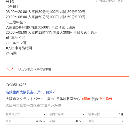
■料金
2026年7月24日
更新
【全日】
08:00〜20:00 入庫後30分間100円 以降 30分/100円
20:00〜08:00 入庫後60分間100円 以降 60分/100円
〜上限料金〜
入庫後24時間以内最大500円 ※繰り返し適用
20:00〜08:00 入庫後12時間以内最大300円 ※繰り返し適用
■駐車サイズ
ハイルーフ可
■入出庫可能時間
24時間
1
人が
お気に入りの駐車場
ID:305114287
名鉄協商大阪長吉出戸3丁目第2
651m
9～13分
大阪市立クラフトパーク 夏の1日体験教室から
徒歩
大阪府大阪市平野区長吉出戸3-3-49
-
-
8台
駐車場形式
屋内外形式
駐車台数
450cm
190cm
-
全長
全幅
車高