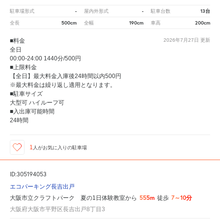
-
-
13台
駐車場形式
屋内外形式
駐車台数
500cm
190cm
200cm
全長
全幅
車高
■料金
2026年7月27日
更新
全日
00:00-24:00 1440分/500円
■上限料金
【全日】最大料金入庫後24時間以内500円
※最大料金は繰り返し適用となります。
■駐車サイズ
大型可 ハイルーフ可
■入出庫可能時間
24時間
1
人が
お気に入りの駐車場
ID:305194053
エコパーキング長吉出戸
555m
7～10分
大阪市立クラフトパーク 夏の1日体験教室から
徒歩
大阪府大阪市平野区長吉出戸8丁目3