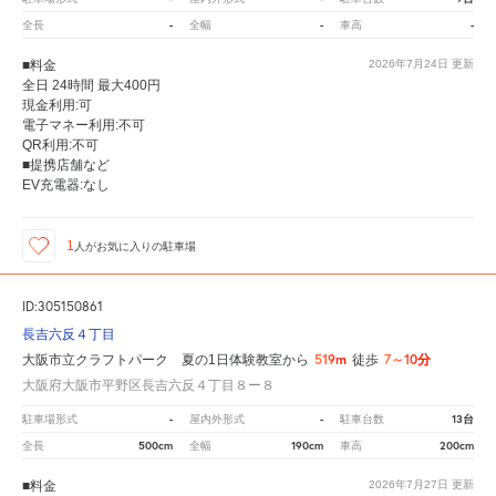
-
-
-
全長
全幅
車高
■料金
2026年7月24日
更新
全日 24時間 最大400円
現金利用:可
電子マネー利用:不可
QR利用:不可
■提携店舗など
EV充電器:なし
1
人が
お気に入りの駐車場
ID:305150861
長吉六反４丁目
519m
7～10分
大阪市立クラフトパーク 夏の1日体験教室から
徒歩
大阪府大阪市平野区長吉六反４丁目８ー８
-
-
13台
駐車場形式
屋内外形式
駐車台数
500cm
190cm
200cm
全長
全幅
車高
■料金
2026年7月27日
更新