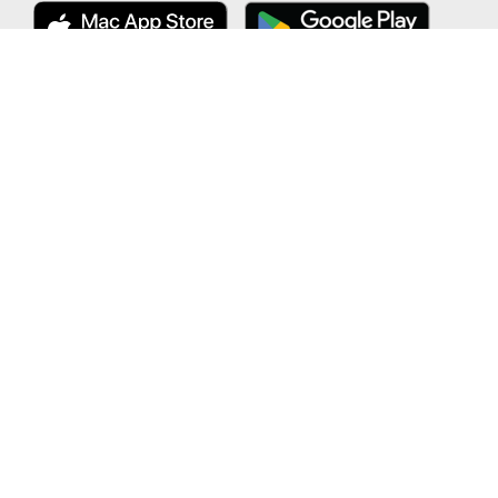
公式 X
ここから「インストール」して、
便利な特PアプリをGETしよう
公式 Facebook
カーシェアをもっとフリーに｜EARTHCAR (アースカー)
「特P」は株式会社アース・カーの登録商標です