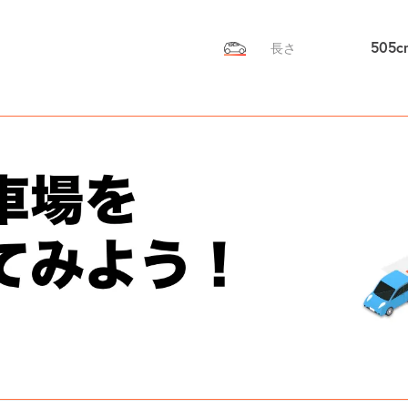
505c
長さ