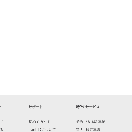
ー
サポート
特Pのサービス
て
初めてガイド
予約できる駐車場
る
earthIDについて
特P月極駐車場