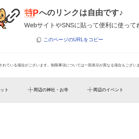
へのリンクは自由です♪
WebサイトやSNSに貼って便利に使って
このページのURLをコピー
されている場合がございます。制限事項については一部表示が異なる場合もござい
六反会館老人憩の家
ット
周辺の神社・お寺
周辺のイベント
長原駅
六反南
オートワールドミタ
平野警察署長吉六反交番
志紀学園幼稚園
六反赤坂