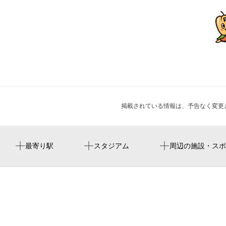
掲載されている情報は、予告なく変更
八尾南駅
周辺にスタジアムが見つかりませんでした。
enechange ev 充電スタンド
周辺に神社・お寺が見つかりませんでした。
周辺にイベントが見つかりませんでした。
最寄り駅
スタジアム
周辺の施設・スポ
八尾駅
六反赤坂公園（児）
特別養護老人ホーム愛和
六反東
大阪市立六反幼稚園
長吉六反地域在宅サービスステーション