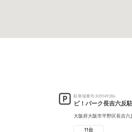
駐車場番号:305149286
ピ！パーク長吉六反
大阪府大阪市平野区長吉六反
11台