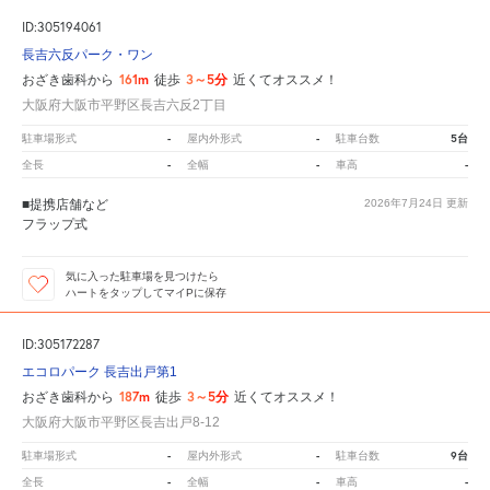
ID:305194061
長吉六反パーク・ワン
161m
3～5分
おざき歯科から
徒歩
近くてオススメ！
大阪府大阪市平野区長吉六反2丁目
-
-
5台
駐車場形式
屋内外形式
駐車台数
-
-
-
全長
全幅
車高
■提携店舗など
2026年7月24日
更新
フラップ式
気に入った駐車場を見つけたら
ハートをタップしてマイPに保存
ID:305172287
エコロパーク 長吉出戸第1
187m
3～5分
おざき歯科から
徒歩
近くてオススメ！
大阪府大阪市平野区長吉出戸8-12
-
-
9台
駐車場形式
屋内外形式
駐車台数
-
-
-
全長
全幅
車高