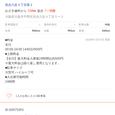
長吉六反４丁目第２
530m
7～10分
おざき歯科から
徒歩
大阪府大阪市平野区長吉六反４丁目５ー２
-
-
14台
駐車場形式
屋内外形式
駐車台数
500cm
190cm
200cm
全長
全幅
車高
■料金
2026年7月27日
更新
全日
00:00-24:00 1440分/500円
■上限料金
【全日】最大料金入庫後24時間以内500円
※最大料金は繰り返し適用となります。
■駐車サイズ
大型可 ハイルーフ可
■入出庫可能時間
24時間
1
人が
お気に入りの駐車場
ID:305172293