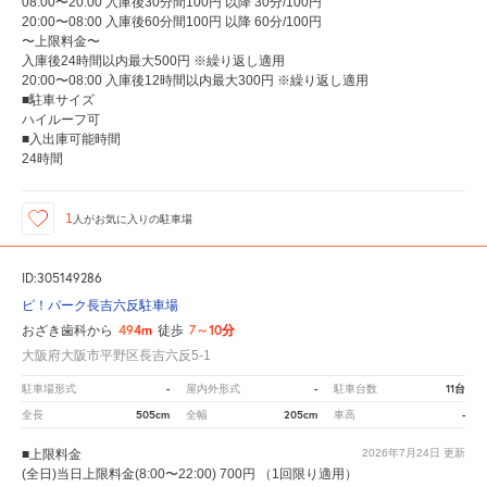
08:00〜20:00 入庫後30分間100円 以降 30分/100円
20:00〜08:00 入庫後60分間100円 以降 60分/100円
〜上限料金〜
入庫後24時間以内最大500円 ※繰り返し適用
20:00〜08:00 入庫後12時間以内最大300円 ※繰り返し適用
■駐車サイズ
ハイルーフ可
■入出庫可能時間
24時間
1
人が
お気に入りの駐車場
ID:305149286
ピ！パーク長吉六反駐車場
494m
7～10分
おざき歯科から
徒歩
大阪府大阪市平野区長吉六反5-1
-
-
11台
駐車場形式
屋内外形式
駐車台数
505cm
205cm
-
全長
全幅
車高
■上限料金
2026年7月24日
更新
(全日)当日上限料金(8:00〜22:00) 700円 （1回限り適用）