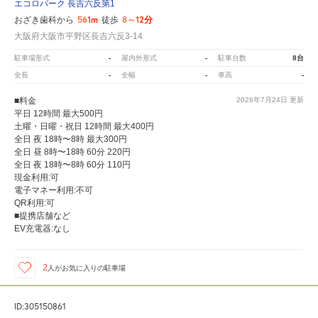
エコロパーク 長吉六反第1
561m
8～12分
おざき歯科から
徒歩
大阪府大阪市平野区長吉六反3-14
-
-
8台
駐車場形式
屋内外形式
駐車台数
-
-
-
全長
全幅
車高
■料金
2026年7月24日
更新
平日 12時間 最大500円
土曜・日曜・祝日 12時間 最大400円
全日 夜 18時〜8時 最大300円
全日 昼 8時〜18時 60分 220円
全日 夜 18時〜8時 60分 110円
現金利用:可
電子マネー利用:不可
QR利用:可
■提携店舗など
EV充電器:なし
2
人が
お気に入りの駐車場
ID:305150861