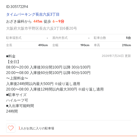
ID:305172294
タイムパーキング長吉六反3丁目
441m
6～9分
おざき歯科から
徒歩
大阪府大阪市平野区長吉六反3丁目6番20号
-
-
5台
駐車場形式
屋内外形式
駐車台数
490cm
190cm
210cm
全長
全幅
車高
■料金
2026年7月24日
更新
【全日】
08:00〜20:00 入庫後30分間100円 以降 30分/100円
20:00〜08:00 入庫後60分間100円 以降 60分/100円
〜上限料金〜
入庫後24時間以内最大500円 ※繰り返し適用
20:00〜08:00 入庫後12時間以内最大300円 ※繰り返し適用
■駐車サイズ
ハイルーフ可
■入出庫可能時間
24時間
1
人が
お気に入りの駐車場