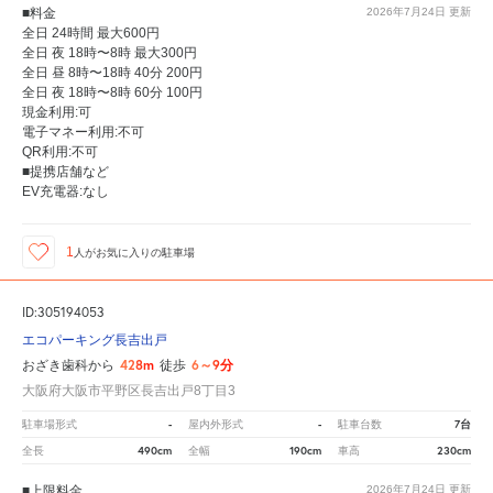
■料金
2026年7月24日
更新
全日 24時間 最大600円
全日 夜 18時〜8時 最大300円
全日 昼 8時〜18時 40分 200円
全日 夜 18時〜8時 60分 100円
現金利用:可
電子マネー利用:不可
QR利用:不可
■提携店舗など
EV充電器:なし
1
人が
お気に入りの駐車場
ID:305194053
エコパーキング長吉出戸
428m
6～9分
おざき歯科から
徒歩
大阪府大阪市平野区長吉出戸8丁目3
-
-
7台
駐車場形式
屋内外形式
駐車台数
490cm
190cm
230cm
全長
全幅
車高
■上限料金
2026年7月24日
更新