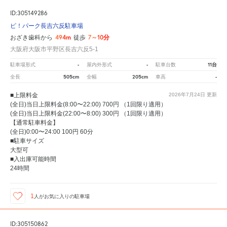
ID:305149286
ピ！パーク長吉六反駐車場
494m
7～10分
おざき歯科から
徒歩
大阪府大阪市平野区長吉六反5-1
-
-
11台
駐車場形式
屋内外形式
駐車台数
505cm
205cm
-
全長
全幅
車高
■上限料金
2026年7月24日
更新
(全日)当日上限料金(8:00〜22:00) 700円 （1回限り適用）
(全日)当日上限料金(22:00〜8:00) 300円 （1回限り適用）
【通常駐車料金】
(全日)0:00〜24:00 100円 60分
■駐車サイズ
大型可
■入出庫可能時間
24時間
1
人が
お気に入りの駐車場
ID:305150862