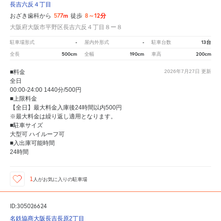
長吉六反４丁目
577m
8～12分
おざき歯科から
徒歩
大阪府大阪市平野区長吉六反４丁目８ー８
-
-
13台
駐車場形式
屋内外形式
駐車台数
500cm
190cm
200cm
全長
全幅
車高
■料金
2026年7月27日
更新
全日
00:00-24:00 1440分/500円
■上限料金
【全日】最大料金入庫後24時間以内500円
※最大料金は繰り返し適用となります。
■駐車サイズ
大型可 ハイルーフ可
■入出庫可能時間
24時間
1
人が
お気に入りの駐車場
ID:305026624
名鉄協商大阪長吉長原2丁目