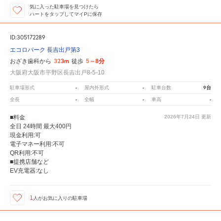
気に入った駐車場を見つけたら
ハートをタップしてマイPに保存
ID:305172289
エコロパーク 長吉出戸第3
323m
5～8分
おざき歯科から
徒歩
大阪府大阪市平野区長吉出戸8-5-10
-
-
9台
駐車場形式
屋内外形式
駐車台数
-
-
-
全長
全幅
車高
■料金
2026年7月24日
更新
全日 24時間 最大400円
現金利用:可
電子マネー利用:不可
QR利用:不可
■提携店舗など
EV充電器:なし
1
人が
お気に入りの駐車場