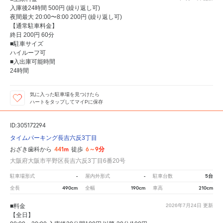
入庫後24時間 500円 (繰り返し可)
夜間最大 20:00〜8:00 200円 (繰り返し可)
【通常駐車料金】
終日 200円 60分
■駐車サイズ
ハイルーフ可
■入出庫可能時間
24時間
気に入った駐車場を見つけたら
ハートをタップしてマイPに保存
ID:305172294
タイムパーキング長吉六反3丁目
441m
6～9分
おざき歯科から
徒歩
大阪府大阪市平野区長吉六反3丁目6番20号
-
-
5台
駐車場形式
屋内外形式
駐車台数
490cm
190cm
210cm
全長
全幅
車高
■料金
2026年7月24日
更新
【全日】