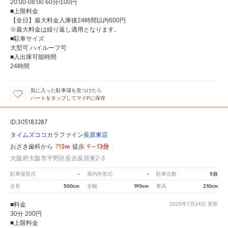
20:00-08:00 60分/100円
■上限料金
【全日】最大料金入庫後24時間以内600円
※最大料金は繰り返し適用となります。
■駐車サイズ
大型可 ハイルーフ可
■入出庫可能時間
24時間
気に入った駐車場を見つけたら
ハートをタップしてマイPに保存
ID:305183287
タイムズココカラファイン長原東店
712m
9～13分
おざき歯科から
徒歩
大阪府大阪市平野区長吉長原東2-3
-
-
5台
駐車場形式
屋内外形式
駐車台数
500cm
190cm
210cm
全長
全幅
車高
■料金
2026年7月24日
更新
30分 200円
■上限料金