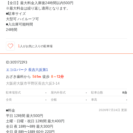
【全日】最大料金入庫後24時間以内500円
※最大料金は繰り返し適用となります。
■駐車サイズ
大型可 ハイルーフ可
■入出庫可能時間
24時間
1
人が
お気に入りの駐車場
ID:305172293
エコロパーク 長吉六反第1
561m
8～12分
おざき歯科から
徒歩
大阪府大阪市平野区長吉六反3-14
-
-
8台
駐車場形式
屋内外形式
駐車台数
-
-
-
全長
全幅
車高
■料金
2026年7月24日
更新
平日 12時間 最大500円
土曜・日曜・祝日 12時間 最大400円
全日 夜 18時〜8時 最大300円
全日 昼 8時〜18時 60分 220円