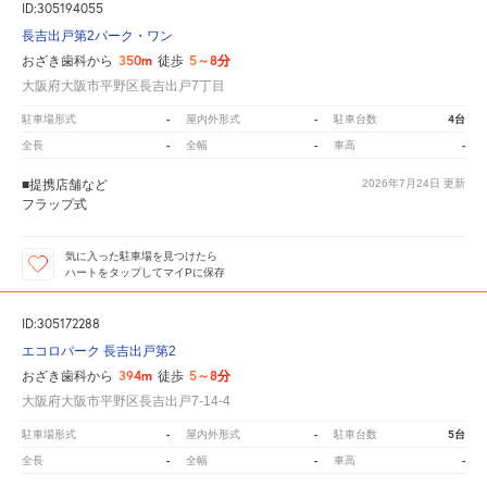
ID:305194055
長吉出戸第2パーク・ワン
350m
5～8分
おざき歯科から
徒歩
大阪府大阪市平野区長吉出戸7丁目
-
-
4台
駐車場形式
屋内外形式
駐車台数
-
-
-
全長
全幅
車高
■提携店舗など
2026年7月24日
更新
フラップ式
気に入った駐車場を見つけたら
ハートをタップしてマイPに保存
ID:305172288
エコロパーク 長吉出戸第2
394m
5～8分
おざき歯科から
徒歩
大阪府大阪市平野区長吉出戸7-14-4
-
-
5台
駐車場形式
屋内外形式
駐車台数
-
-
-
全長
全幅
車高