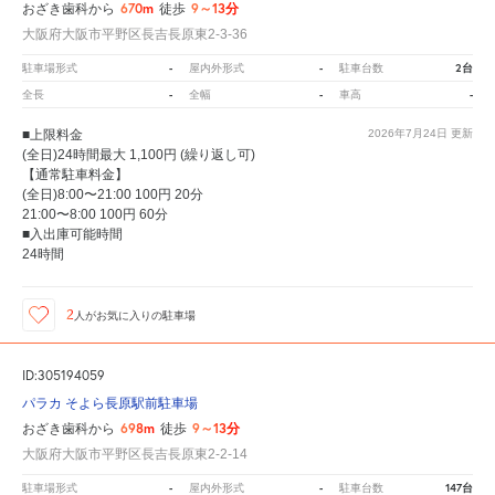
670m
9～13分
おざき歯科から
徒歩
大阪府大阪市平野区長吉長原東2-3-36
-
-
2台
駐車場形式
屋内外形式
駐車台数
-
-
-
全長
全幅
車高
■上限料金
2026年7月24日
更新
(全日)24時間最大 1,100円 (繰り返し可)
【通常駐車料金】
(全日)8:00〜21:00 100円 20分
21:00〜8:00 100円 60分
■入出庫可能時間
24時間
2
人が
お気に入りの駐車場
ID:305194059
パラカ そよら長原駅前駐車場
698m
9～13分
おざき歯科から
徒歩
大阪府大阪市平野区長吉長原東2-2-14
-
-
147台
駐車場形式
屋内外形式
駐車台数