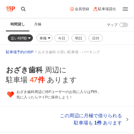
会員登録
駐車場貸出
時間貸し
月極
マップ
近い特P順
車種
今日
明日
日付
駐車場予約の特P
おざき歯科 の安い駐車場・パーキング
おざき歯科
周辺に
47
件
駐車場
あります
71
おざき歯科周辺に特Pユーザーのお気に入りは
件。
気に入ったらマイPに保存しよう！
この周辺に月極で借りられる
駐車場も
1件
あります