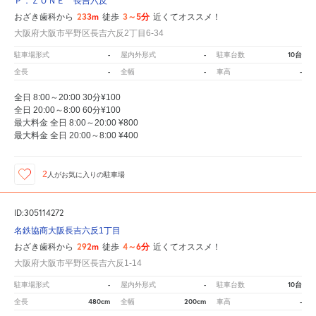
Ｐ．ＺＯＮＥ 長吉六反
233m
3～5分
おざき歯科から
徒歩
近くてオススメ！
大阪府大阪市平野区長吉六反2丁目6-34
-
-
10台
駐車場形式
屋内外形式
駐車台数
-
-
-
全長
全幅
車高
全日 8:00～20:00 30分¥100
全日 20:00～8:00 60分¥100
最大料金 全日 8:00～20:00 ¥800
最大料金 全日 20:00～8:00 ¥400
2
人が
お気に入りの駐車場
ID:305114272
名鉄協商大阪長吉六反1丁目
292m
4～6分
おざき歯科から
徒歩
近くてオススメ！
大阪府大阪市平野区長吉六反1-14
-
-
10台
駐車場形式
屋内外形式
駐車台数
480cm
200cm
-
全長
全幅
車高