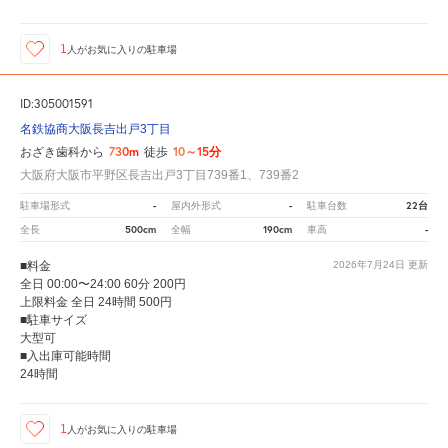
1
人が
お気に入りの駐車場
ID:305001591
名鉄協商大阪長吉出戸3丁目
730m
10～15分
おざき歯科から
徒歩
大阪府大阪市平野区長吉出戸3丁目739番1、739番2
-
-
22台
駐車場形式
屋内外形式
駐車台数
500cm
190cm
-
全長
全幅
車高
■料金
2026年7月24日
更新
全日 00:00〜24:00 60分 200円
上限料金 全日 24時間 500円
■駐車サイズ
大型可
■入出庫可能時間
24時間
1
人が
お気に入りの駐車場