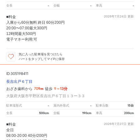
-
-
-
全長
全幅
車高
■料金
2026年7月24日
更新
入庫から60分無料 終日 60分200円
20:00〜07:00最大300円
12時間最大500円
電子マネー利用:可
気に入った駐車場を見つけたら
ハートをタップしてマイPに保存
ID:305198411
長吉出戸６丁目
709m
9～13分
おざき歯科から
徒歩
大阪府大阪市平野区長吉出戸６丁目１３ー３３
-
-
15台
駐車場形式
屋内外形式
駐車台数
500cm
190cm
200cm
全長
全幅
車高
■料金
2026年7月27日
更新
全日
08:00-20:00 40分/200円