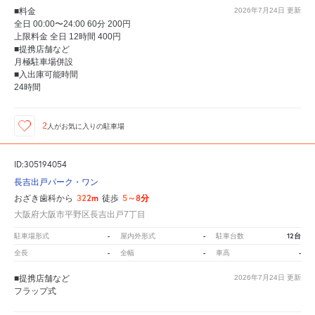
■料金
2026年7月24日
更新
全日 00:00〜24:00 60分 200円
上限料金 全日 12時間 400円
■提携店舗など
月極駐車場併設
■入出庫可能時間
24時間
2
人が
お気に入りの駐車場
ID:305194054
長吉出戸パーク・ワン
322m
5～8分
おざき歯科から
徒歩
大阪府大阪市平野区長吉出戸7丁目
-
-
12台
駐車場形式
屋内外形式
駐車台数
-
-
-
全長
全幅
車高
■提携店舗など
2026年7月24日
更新
フラップ式