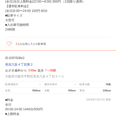
(全日)当日上限料金(22:00〜8:00) 300円 （1回限り適用）
【通常駐車料金】
(全日)0:00〜24:00 100円 60分
■駐車サイズ
大型可
■入出庫可能時間
24時間
1
人が
お気に入りの駐車場
ID:305150862
長吉六反４丁目第２
530m
7～10分
おざき歯科から
徒歩
大阪府大阪市平野区長吉六反４丁目５ー２
-
-
14台
駐車場形式
屋内外形式
駐車台数
500cm
190cm
200cm
全長
全幅
車高
■料金
2026年7月27日
更新
全日
00:00-24:00 1440分/500円
■上限料金