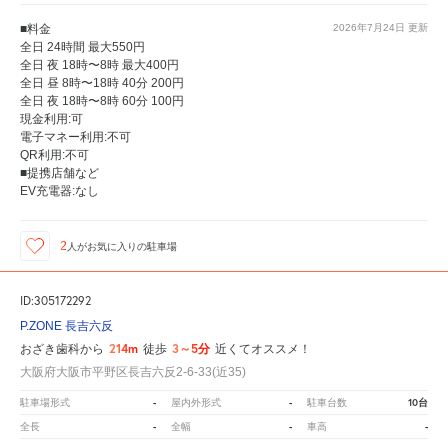
■料金
2026年7月24日
更新
全日 24時間 最大550円
全日 夜 18時〜8時 最大400円
全日 昼 8時〜18時 40分 200円
全日 夜 18時〜8時 60分 100円
現金利用:可
電子マネー利用:不可
QR利用:不可
■提携店舗など
EV充電器:なし
2
人が
お気に入りの駐車場
ID:305172292
P.ZONE 長吉六反
214m
3～5分
おざき歯科から
徒歩
近くてオススメ！
大阪府大阪市平野区長吉六反2-6-33(近35)
-
-
10台
駐車場形式
屋内外形式
駐車台数
-
-
-
全長
全幅
車高