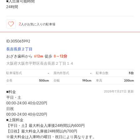
■入出庫可能時間
24時間
2
人が
お気に入りの駐車場
ID:305065992
長吉長原２丁目
612m
8～12分
おざき歯科から
徒歩
大阪府大阪市平野区長吉長原２丁目１４
-
-
5台
駐車場形式
屋内外形式
駐車台数
500cm
190cm
200cm
全長
全幅
車高
■料金
2026年7月27日
更新
平日・土
00:00-24:00 40分/220円
日祝
00:00-24:00 40分/220円
■上限料金
【平日・土】最大料金入庫後24時間以内600円
【日祝】最大料金入庫後24時間以内700円
※最大料金は入庫時の曜日・祝日により異なります。