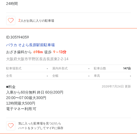
24時間
2
人が
お気に入りの駐車場
ID:305194059
パラカ そよら長原駅前駐車場
698m
9～13分
おざき歯科から
徒歩
大阪府大阪市平野区長吉長原東2-2-14
-
-
147台
駐車場形式
屋内外形式
駐車台数
-
-
-
全長
全幅
車高
■料金
2026年7月24日
更新
入庫から60分無料 終日 60分200円
20:00〜07:00最大300円
12時間最大500円
電子マネー利用:可
気に入った駐車場を見つけたら
ハートをタップしてマイPに保存