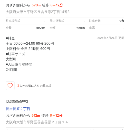
590m
8～12分
おざき歯科から
徒歩
大阪府大阪市平野区長吉長原2丁目14番3
-
-
9台
駐車場形式
屋内外形式
駐車台数
500cm
190cm
-
全長
全幅
車高
■料金
2026年7月24日
更新
全日 00:00〜24:00 60分 200円
上限料金 全日 24時間 600円
■駐車サイズ
大型可
■入出庫可能時間
24時間
2
人が
お気に入りの駐車場
ID:305065992
長吉長原２丁目
612m
8～12分
おざき歯科から
徒歩
大阪府大阪市平野区長吉長原２丁目１４