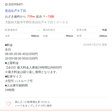
ID:305198411
長吉出戸６丁目
709m
9～13分
おざき歯科から
徒歩
大阪府大阪市平野区長吉出戸６丁目１３ー３３
-
-
15台
駐車場形式
屋内外形式
駐車台数
500cm
190cm
200cm
全長
全幅
車高
■料金
2026年7月27日
更新
全日
08:00-20:00 40分/200円
20:00-08:00 60分/100円
■上限料金
【全日】最大料金入庫後24時間以内600円
※最大料金は繰り返し適用となります。
■駐車サイズ
大型可 ハイルーフ可
■入出庫可能時間
24時間
気に入った駐車場を見つけたら
ハートをタップしてマイPに保存