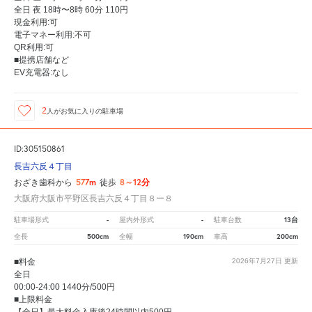
全日 夜 18時〜8時 60分 110円
現金利用:可
電子マネー利用:不可
QR利用:可
■提携店舗など
EV充電器:なし
2
人が
お気に入りの駐車場
ID:305150861
長吉六反４丁目
577m
8～12分
おざき歯科から
徒歩
大阪府大阪市平野区長吉六反４丁目８ー８
-
-
13台
駐車場形式
屋内外形式
駐車台数
500cm
190cm
200cm
全長
全幅
車高
■料金
2026年7月27日
更新
全日
00:00-24:00 1440分/500円
■上限料金