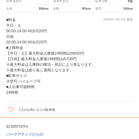
-
-
5台
駐車場形式
屋内外形式
駐車台数
500cm
190cm
200cm
全長
全幅
車高
■料金
2026年7月27日
更新
平日・土
00:00-24:00 40分/220円
日祝
00:00-24:00 40分/220円
■上限料金
【平日・土】最大料金入庫後24時間以内600円
【日祝】最大料金入庫後24時間以内700円
※最大料金は入庫時の曜日・祝日により異なります。
※最大料金は繰り返し適用となります。
■駐車サイズ
大型可 ハイルーフ可
■入出庫可能時間
24時間
1
人が
お気に入りの駐車場
ID:305112193
パークアテンドひらの