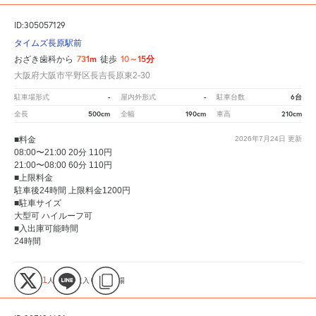
ID:305057129
タイムズ長原駅前
731m
10～15分
おざき歯科から
徒歩
大阪府大阪市平野区長吉長原東2-30
-
-
6台
駐車場形式
屋内外形式
駐車台数
500cm
190cm
210cm
全長
全幅
車高
■料金
2026年7月24日
更新
08:00〜21:00 20分 110円
21:00〜08:00 60分 110円
■上限料金
駐車後24時間 上限料金1200円
■駐車サイズ
大型可 ハイルーフ可
■入出庫可能時間
24時間
1
人が
お気に入りの駐車場