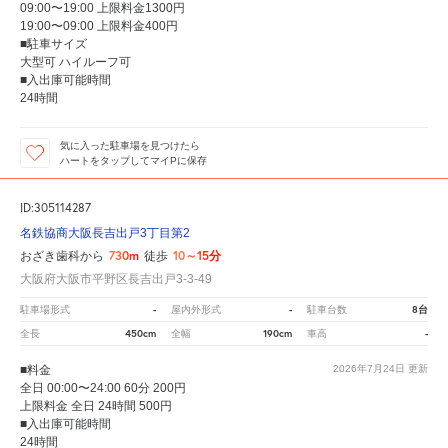
09:00〜19:00 上限料金1300円
19:00〜09:00 上限料金400円
■駐車サイズ
大型可 ハイルーフ可
■入出庫可能時間
24時間
気に入った駐車場を見つけたら
ハートをタップしてマイPに保存
ID:305114287
名鉄協商大阪長吉出戸3丁目第2
730m
10～15分
おざき歯科から
徒歩
大阪府大阪市平野区長吉出戸3-3-49
-
-
8台
駐車場形式
屋内外形式
駐車台数
450cm
190cm
-
全長
全幅
車高
■料金
2026年7月24日
更新
全日 00:00〜24:00 60分 200円
上限料金 全日 24時間 500円
■入出庫可能時間
24時間