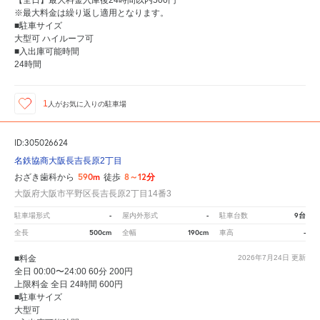
【全日】最大料金入庫後24時間以内500円
※最大料金は繰り返し適用となります。
■駐車サイズ
大型可 ハイルーフ可
■入出庫可能時間
24時間
1
人が
お気に入りの駐車場
ID:305026624
名鉄協商大阪長吉長原2丁目
590m
8～12分
おざき歯科から
徒歩
大阪府大阪市平野区長吉長原2丁目14番3
-
-
9台
駐車場形式
屋内外形式
駐車台数
500cm
190cm
-
全長
全幅
車高
■料金
2026年7月24日
更新
全日 00:00〜24:00 60分 200円
上限料金 全日 24時間 600円
■駐車サイズ
大型可