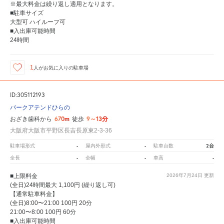
※最大料金は繰り返し適用となります。
■駐車サイズ
大型可 ハイルーフ可
■入出庫可能時間
24時間
1
人が
お気に入りの駐車場
ID:305112193
パークアテンドひらの
670m
9～13分
おざき歯科から
徒歩
大阪府大阪市平野区長吉長原東2-3-36
-
-
2台
駐車場形式
屋内外形式
駐車台数
-
-
-
全長
全幅
車高
■上限料金
2026年7月24日
更新
(全日)24時間最大 1,100円 (繰り返し可)
【通常駐車料金】
(全日)8:00〜21:00 100円 20分
21:00〜8:00 100円 60分
■入出庫可能時間