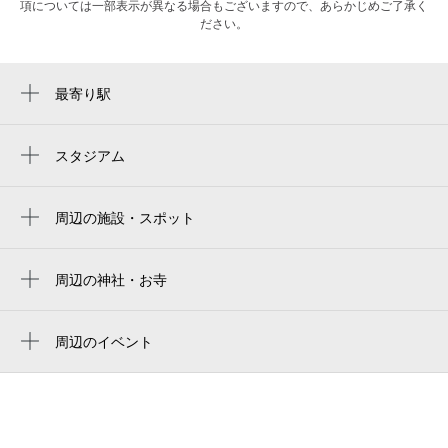
項については一部表示が異なる場合もございますので、あらかじめご了承く
ださい。
最寄り駅
長原駅
八尾南駅
スタジアム
周辺にスタジアムが見つかりませんでした。
出戸駅
周辺の施設・スポット
特別養護老人ホーム愛和
六反南
周辺の神社・お寺
周辺に神社・お寺が見つかりませんでした。
六反西
周辺のイベント
長原派出所
周辺にイベントが見つかりませんでした。
オートワールドミタ
大阪市立長吉南小学校