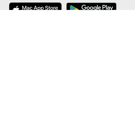
公式 X
ここから「インストール」して、
便利な特PアプリをGETしよう
公式 Facebook
カーシェアをもっとフリーに｜EARTHCAR (アースカー)
「特P」は株式会社アース・カーの登録商標です