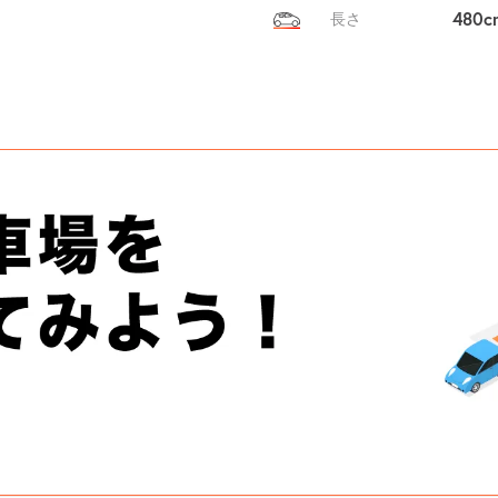
480c
長さ