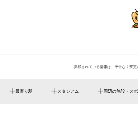
掲載されている情報は、予告なく変更
長原駅
周辺にスタジアムが見つかりませんでした。
六反赤坂
赤阪神社
周辺にイベントが見つかりませんでした。
最寄り駅
スタジアム
周辺の施設・スポ
六反会館老人憩の家
長吉六反地域在宅サービスステーション
平野六反郵便局
社会福祉法人愛和福祉会 特別養護老人ホーム愛和