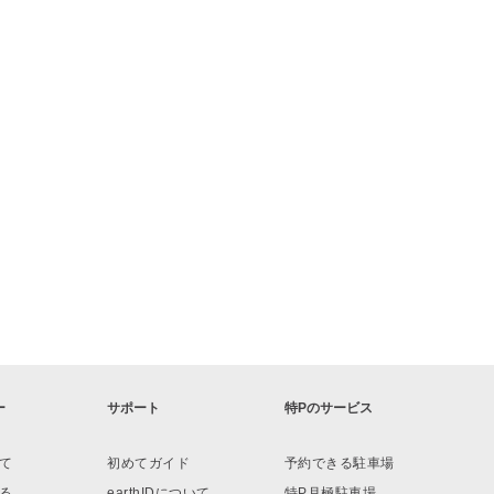
ー
サポート
特Pのサービス
て
初めてガイド
予約できる駐車場
る
earthIDについて
特P月極駐車場