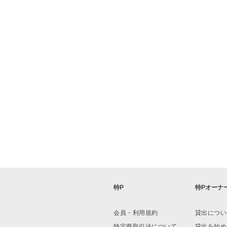
大阪市立クラフトパーク
特P
特Pオーナ
会員・利用規約
貸出につい
特定商取引法について
貸出を始め