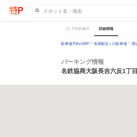
スポット名・地名
予約対象外
詳細情報
駐車場予約の特P
長原駅近くの駐車場
周
パーキング情報
名鉄協商大阪長吉六反1丁