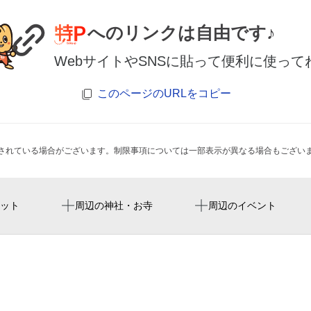
へのリンクは自由です♪
WebサイトやSNSに貼って便利に使って
このページのURLをコピー
されている場合がございます。制限事項については一部表示が異なる場合もござい
八尾南駅
平野警察署長吉六反交番
ット
周辺の神社・お寺
周辺のイベント
enechange ev 充電スタン
セレファ
社会福祉法人愛和福祉会 
おざき歯科