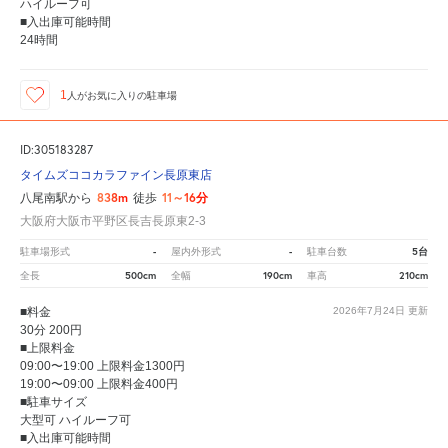
ハイルーフ可
■入出庫可能時間
24時間
1
人が
お気に入りの駐車場
ID:305183287
タイムズココカラファイン長原東店
838m
11～16分
八尾南駅から
徒歩
大阪府大阪市平野区長吉長原東2-3
-
-
5台
駐車場形式
屋内外形式
駐車台数
500cm
190cm
210cm
全長
全幅
車高
■料金
2026年7月24日
更新
30分 200円
■上限料金
09:00〜19:00 上限料金1300円
19:00〜09:00 上限料金400円
■駐車サイズ
大型可 ハイルーフ可
■入出庫可能時間