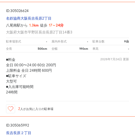
ID:305026624
名鉄協商大阪長吉長原2丁目
1.3km
17～24分
八尾南駅から
徒歩
大阪府大阪市平野区長吉長原2丁目14番3
-
-
9台
駐車場形式
屋内外形式
駐車台数
500cm
190cm
-
全長
全幅
車高
■料金
2026年7月24日
更新
全日 00:00〜24:00 60分 200円
上限料金 全日 24時間 600円
■駐車サイズ
大型可
■入出庫可能時間
24時間
2
人が
お気に入りの駐車場
ID:305065992
長吉長原２丁目