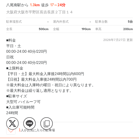
1.3km
17～24分
八尾南駅から
徒歩
大阪府大阪市平野区長吉長原２丁目１４
-
-
5台
駐車場形式
屋内外形式
駐車台数
500cm
190cm
200cm
全長
全幅
車高
■料金
2026年7月27日
更新
平日・土
00:00-24:00 40分/220円
日祝
00:00-24:00 40分/220円
■上限料金
【平日・土】最大料金入庫後24時間以内600円
【日祝】最大料金入庫後24時間以内700円
※最大料金は入庫時の曜日・祝日により異なります。
※最大料金は繰り返し適用となります。
■駐車サイズ
大型可 ハイルーフ可
■入出庫可能時間
24時間
1
人が
お気に入りの駐車場