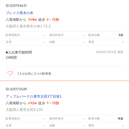
ID:305194631
ブレイク西木の本
564m
8～12分
八尾南駅から
徒歩
大阪府八尾市西木の本1-72-2
-
-
5台
駐車場形式
屋内外形式
駐車台数
-
-
-
全長
全幅
車高
■入出庫可能時間
2026年7月24日
更新
24時間
1
人が
お気に入りの駐車場
ID:305173549
アップルパーク八尾市太田3丁目第1
642m
9～13分
八尾南駅から
徒歩
大阪府八尾市太田3-228
-
-
18台
駐車場形式
屋内外形式
駐車台数
-
-
-
全長
全幅
車高