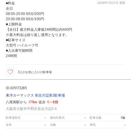
■料金
2026年7月27日
更新
全日
08:00-20:00 60分/200円
20:00-08:00 60分/100円
■上限料金
【全日】最大料金入庫後24時間以内400円
※最大料金は繰り返し適用となります。
■駐車サイズ
大型可 ハイルーフ可
■入出庫可能時間
24時間
3
人が
お気に入りの駐車場
ID:305172285
東洋カーマックス 長吉川辺第2駐車場
378m
5～8分
八尾南駅から
徒歩
大阪府大阪市平野区長吉川辺3-4
-
-
7台
駐車場形式
屋内外形式
駐車台数
-
-
-
全長
全幅
車高