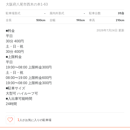
大阪府八尾市西木の本1-63
-
-
35台
駐車場形式
屋内外形式
駐車台数
500cm
190cm
210cm
全長
全幅
車高
■料金
2026年7月24日
更新
平日
30分 400円
土・日・祝
30分 400円
■上限料金
平日
19:00〜08:00 上限料金300円
土・日・祝
08:00〜19:00 上限料金600円
19:00〜08:00 上限料金300円
■駐車サイズ
大型可 ハイルーフ可
■入出庫可能時間
24時間
1
人が
お気に入りの駐車場