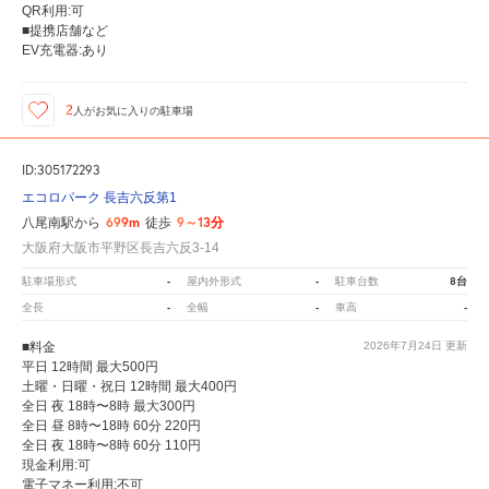
QR利用:可
■提携店舗など
EV充電器:あり
2
人が
お気に入りの駐車場
ID:305172293
エコロパーク 長吉六反第1
699m
9～13分
八尾南駅から
徒歩
大阪府大阪市平野区長吉六反3-14
-
-
8台
駐車場形式
屋内外形式
駐車台数
-
-
-
全長
全幅
車高
■料金
2026年7月24日
更新
平日 12時間 最大500円
土曜・日曜・祝日 12時間 最大400円
全日 夜 18時〜8時 最大300円
全日 昼 8時〜18時 60分 220円
全日 夜 18時〜8時 60分 110円
現金利用:可
電子マネー利用:不可