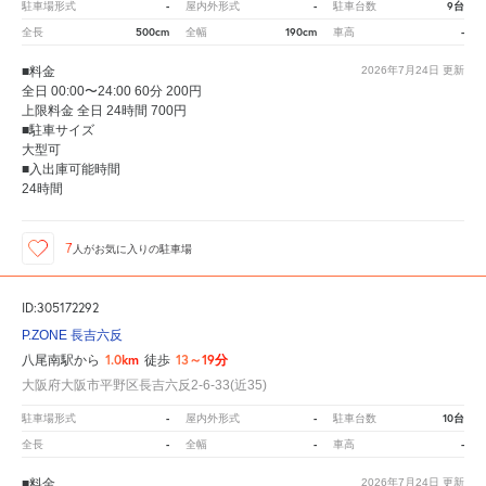
-
-
9台
駐車場形式
屋内外形式
駐車台数
500cm
190cm
-
全長
全幅
車高
■料金
2026年7月24日
更新
全日 00:00〜24:00 60分 200円
上限料金 全日 24時間 700円
■駐車サイズ
大型可
■入出庫可能時間
24時間
7
人が
お気に入りの駐車場
ID:305172292
P.ZONE 長吉六反
1.0km
13～19分
八尾南駅から
徒歩
大阪府大阪市平野区長吉六反2-6-33(近35)
-
-
10台
駐車場形式
屋内外形式
駐車台数
-
-
-
全長
全幅
車高
■料金
2026年7月24日
更新