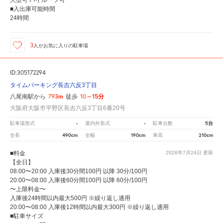
大型可 ハイルーフ可
■入出庫可能時間
24時間
3
人が
お気に入りの駐車場
ID:305172294
タイムパーキング長吉六反3丁目
793m
10～15分
八尾南駅から
徒歩
大阪府大阪市平野区長吉六反3丁目6番20号
-
-
5台
駐車場形式
屋内外形式
駐車台数
490cm
190cm
210cm
全長
全幅
車高
■料金
2026年7月24日
更新
【全日】
08:00〜20:00 入庫後30分間100円 以降 30分/100円
20:00〜08:00 入庫後60分間100円 以降 60分/100円
〜上限料金〜
入庫後24時間以内最大500円 ※繰り返し適用
20:00〜08:00 入庫後12時間以内最大300円 ※繰り返し適用
■駐車サイズ