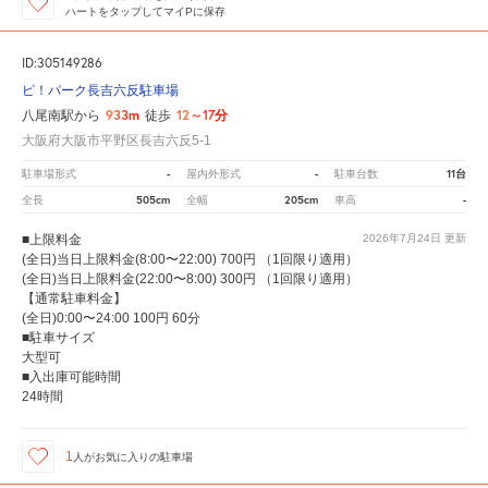
ハートをタップしてマイPに保存
ID:305149286
ピ！パーク長吉六反駐車場
933m
12～17分
八尾南駅から
徒歩
大阪府大阪市平野区長吉六反5-1
-
-
11台
駐車場形式
屋内外形式
駐車台数
505cm
205cm
-
全長
全幅
車高
■上限料金
2026年7月24日
更新
(全日)当日上限料金(8:00〜22:00) 700円 （1回限り適用）
(全日)当日上限料金(22:00〜8:00) 300円 （1回限り適用）
【通常駐車料金】
(全日)0:00〜24:00 100円 60分
■駐車サイズ
大型可
■入出庫可能時間
24時間
1
人が
お気に入りの駐車場