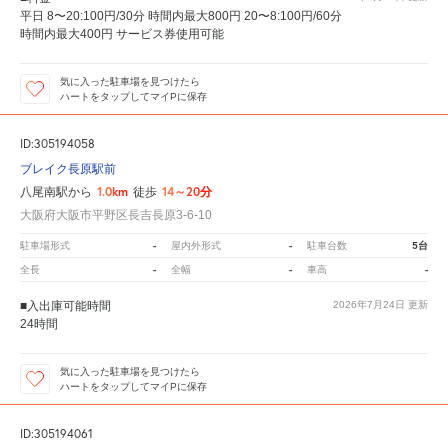
平日 8〜20:100円/30分 時間内最大800円 20〜8:100円/60分
時間内最大400円 サービス券使用可能
気に入った駐車場を見つけたら
ハートをタップしてマイPに保存
ID:305194058
ブレイク長原駅前
1.0km
14～20分
八尾南駅から
徒歩
大阪府大阪市平野区長吉長原3-6-10
-
-
5台
駐車場形式
屋内外形式
駐車台数
-
-
-
全長
全幅
車高
■入出庫可能時間
2026年7月24日
更新
24時間
気に入った駐車場を見つけたら
ハートをタップしてマイPに保存
ID:305194061