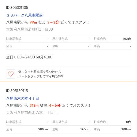
ID:305021105
ＧＳパーク八尾南駅前
99m
2～3分
八尾南駅から
徒歩
近くてオススメ！
大阪府八尾市若林町1丁目80
-
-
103台
駐車場形式
屋内外形式
駐車台数
-
-
-
全長
全幅
車高
全日 0:00～24:00 60分¥100
気に入った駐車場を見つけたら
ハートをタップしてマイPに保存
ID:305150115
八尾西木の本４丁目
313m
4～6分
八尾南駅から
徒歩
近くてオススメ！
大阪府八尾市西木の本４丁目４
-
-
8台
駐車場形式
屋内外形式
駐車台数
500cm
190cm
200cm
全長
全幅
車高