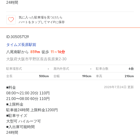
24時間
気に入った駐車場を見つけたら
ハートをタップしてマイPに保存
ID:305057129
タイムズ長原駅前
859m
11～16分
八尾南駅から
徒歩
大阪府大阪市平野区長吉長原東2-30
-
-
6台
駐車場形式
屋内外形式
駐車台数
500cm
190cm
210cm
全長
全幅
車高
■料金
2026年7月24日
更新
08:00〜21:00 20分 110円
21:00〜08:00 60分 110円
■上限料金
駐車後24時間 上限料金1200円
■駐車サイズ
大型可 ハイルーフ可
■入出庫可能時間
24時間