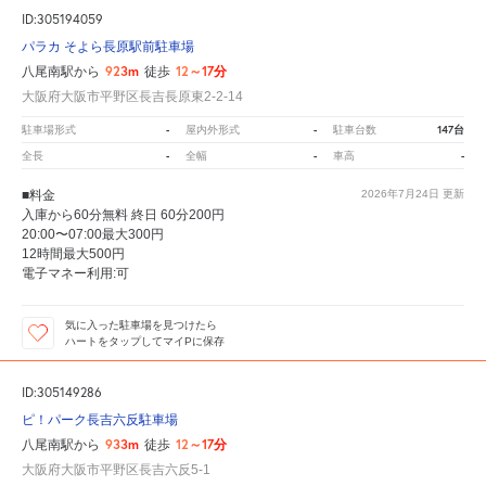
ID:305194059
パラカ そよら長原駅前駐車場
923m
12～17分
八尾南駅から
徒歩
大阪府大阪市平野区長吉長原東2-2-14
-
-
147台
駐車場形式
屋内外形式
駐車台数
-
-
-
全長
全幅
車高
■料金
2026年7月24日
更新
入庫から60分無料 終日 60分200円
20:00〜07:00最大300円
12時間最大500円
電子マネー利用:可
気に入った駐車場を見つけたら
ハートをタップしてマイPに保存
ID:305149286
ピ！パーク長吉六反駐車場
933m
12～17分
八尾南駅から
徒歩
大阪府大阪市平野区長吉六反5-1