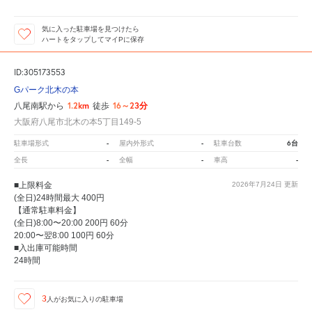
気に入った駐車場を見つけたら
ハートをタップしてマイPに保存
ID:305173553
Gパーク北木の本
1.2km
16～23分
八尾南駅から
徒歩
大阪府八尾市北木の本5丁目149-5
-
-
6台
駐車場形式
屋内外形式
駐車台数
-
-
-
全長
全幅
車高
■上限料金
2026年7月24日
更新
(全日)24時間最大 400円
【通常駐車料金】
(全日)8:00〜20:00 200円 60分
20:00〜翌8:00 100円 60分
■入出庫可能時間
24時間
3
人が
お気に入りの駐車場