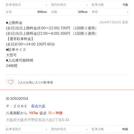
-
-
11台
駐車場形式
屋内外形式
駐車台数
505cm
205cm
-
全長
全幅
車高
■上限料金
2026年7月24日
更新
(全日)当日上限料金(8:00〜22:00) 700円 （1回限り適用）
(全日)当日上限料金(22:00〜8:00) 300円 （1回限り適用）
【通常駐車料金】
(全日)0:00〜24:00 100円 60分
■駐車サイズ
大型可
■入出庫可能時間
24時間
1
人が
お気に入りの駐車場
ID:305020104
Ｐ．ＺＯＮＥ 長吉六反
987m
13～19分
八尾南駅から
徒歩
大阪府大阪市平野区長吉六反2丁目6-34
-
-
10台
駐車場形式
屋内外形式
駐車台数