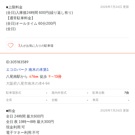
■上限料金
2026年7月24日
更新
(全日)入庫後24時間 600円(繰り返し有り)
【通常駐車料金】
(全日)オールタイム 60分200円
(全日)
3
人が
お気に入りの駐車場
ID:305183589
エコロパーク 南木の本第1
676m
9～13分
八尾南駅から
徒歩
大阪府八尾市南木の本4-94
-
-
7台
駐車場形式
屋内外形式
駐車台数
-
-
-
全長
全幅
車高
■料金
2026年7月24日
更新
全日 24時間 最大600円
全日 夜 19時〜8時 最大300円
現金利用:可
電子マネー利用:不可