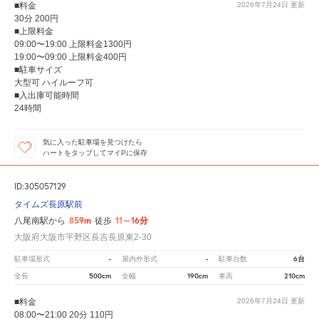
■料金
2026年7月24日
更新
30分 200円
■上限料金
09:00〜19:00 上限料金1300円
19:00〜09:00 上限料金400円
■駐車サイズ
大型可 ハイルーフ可
■入出庫可能時間
24時間
気に入った駐車場を見つけたら
ハートをタップしてマイPに保存
ID:305057129
タイムズ長原駅前
859m
11～16分
八尾南駅から
徒歩
大阪府大阪市平野区長吉長原東2-30
-
-
6台
駐車場形式
屋内外形式
駐車台数
500cm
190cm
210cm
全長
全幅
車高
■料金
2026年7月24日
更新
08:00〜21:00 20分 110円