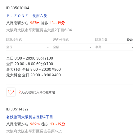
ID:305020104
Ｐ．ＺＯＮＥ 長吉六反
987m
13～19分
八尾南駅から
徒歩
大阪府大阪市平野区長吉六反2丁目6-34
-
-
10台
駐車場形式
屋内外形式
駐車台数
-
-
-
全長
全幅
車高
全日 8:00～20:00 30分¥100
全日 20:00～8:00 60分¥100
最大料金 全日 8:00～20:00 ¥800
最大料金 全日 20:00～8:00 ¥400
2
人が
お気に入りの駐車場
ID:305114322
名鉄協商大阪長吉長原4丁目
989m
13～19分
八尾南駅から
徒歩
大阪府大阪市平野区長吉長原4-15