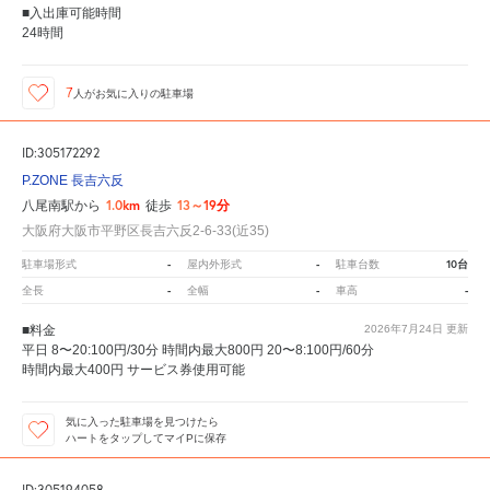
■入出庫可能時間
24時間
7
人が
お気に入りの駐車場
ID:305172292
P.ZONE 長吉六反
1.0km
13～19分
八尾南駅から
徒歩
大阪府大阪市平野区長吉六反2-6-33(近35)
-
-
10台
駐車場形式
屋内外形式
駐車台数
-
-
-
全長
全幅
車高
■料金
2026年7月24日
更新
平日 8〜20:100円/30分 時間内最大800円 20〜8:100円/60分
時間内最大400円 サービス券使用可能
気に入った駐車場を見つけたら
ハートをタップしてマイPに保存
ID:305194058