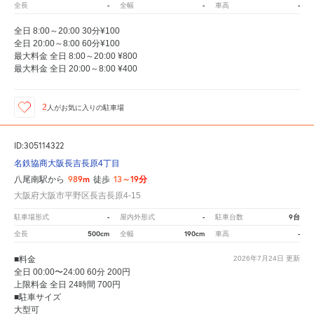
-
-
-
全長
全幅
車高
全日 8:00～20:00 30分¥100
全日 20:00～8:00 60分¥100
最大料金 全日 8:00～20:00 ¥800
最大料金 全日 20:00～8:00 ¥400
2
人が
お気に入りの駐車場
ID:305114322
名鉄協商大阪長吉長原4丁目
989m
13～19分
八尾南駅から
徒歩
大阪府大阪市平野区長吉長原4-15
-
-
9台
駐車場形式
屋内外形式
駐車台数
500cm
190cm
-
全長
全幅
車高
■料金
2026年7月24日
更新
全日 00:00〜24:00 60分 200円
上限料金 全日 24時間 700円
■駐車サイズ
大型可