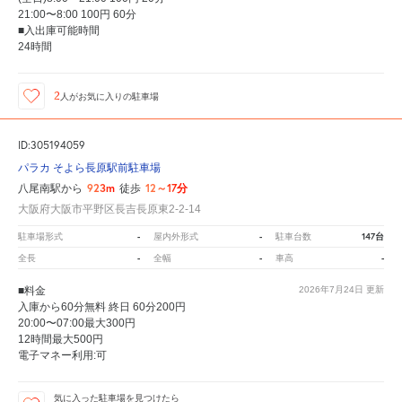
21:00〜8:00 100円 60分
■入出庫可能時間
24時間
2
人が
お気に入りの駐車場
ID:305194059
パラカ そよら長原駅前駐車場
923m
12～17分
八尾南駅から
徒歩
大阪府大阪市平野区長吉長原東2-2-14
-
-
147台
駐車場形式
屋内外形式
駐車台数
-
-
-
全長
全幅
車高
■料金
2026年7月24日
更新
入庫から60分無料 終日 60分200円
20:00〜07:00最大300円
12時間最大500円
電子マネー利用:可
気に入った駐車場を見つけたら