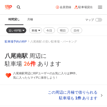
会員登録
駐車場貸出
時間貸し
月極
マップ
近い特P順
車種
今日
明日
日付
駐車場予約の特P
八尾南駅 の安い駐車場・パーキング
八尾南駅
周辺に
26
件
駐車場
あります
39
八尾南駅周辺に特Pユーザーのお気に入りは
件。
気に入ったらマイPに保存しよう！
この周辺に月極で借りられる
駐車場も
1件
あります