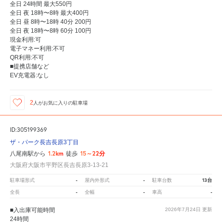
全日 24時間 最大550円
全日 夜 18時〜8時 最大400円
全日 昼 8時〜18時 40分 200円
全日 夜 18時〜8時 60分 100円
現金利用:可
電子マネー利用:不可
QR利用:不可
■提携店舗など
EV充電器:なし
2
人が
お気に入りの駐車場
ID:305199369
ザ・パーク長吉長原3丁目
1.2km
15～22分
八尾南駅から
徒歩
大阪府大阪市平野区長吉長原3-13-21
-
-
13台
駐車場形式
屋内外形式
駐車台数
-
-
-
全長
全幅
車高
■入出庫可能時間
2026年7月24日
更新
24時間