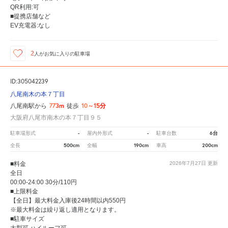
QR利用:可
■提携店舗など
EV充電器:なし
2
人が
お気に入りの駐車場
ID:305042239
八尾南木の本７丁目
773m
10～15分
八尾南駅から
徒歩
大阪府八尾市南木の本７丁目９５
-
-
6台
駐車場形式
屋内外形式
駐車台数
500cm
190cm
200cm
全長
全幅
車高
■料金
2026年7月27日
更新
全日
00:00-24:00 30分/110円
■上限料金
【全日】最大料金入庫後24時間以内550円
※最大料金は繰り返し適用となります。
■駐車サイズ