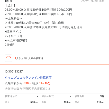
■料金
2026年7月24日
更新
【全日】
08:00〜20:00 入庫後30分間100円 以降 30分/100円
20:00〜08:00 入庫後60分間100円 以降 60分/100円
〜上限料金〜
入庫後24時間以内最大500円 ※繰り返し適用
20:00〜08:00 入庫後12時間以内最大300円 ※繰り返し適用
■駐車サイズ
ハイルーフ可
■入出庫可能時間
24時間
1
人が
お気に入りの駐車場
ID:305183287
タイムズココカラファイン長原東店
838m
11～16分
八尾南駅から
徒歩
大阪府大阪市平野区長吉長原東2-3
-
-
5台
駐車場形式
屋内外形式
駐車台数
500cm
190cm
210cm
全長
全幅
車高