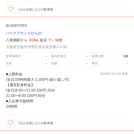
1
人が
お気に入りの駐車場
ID:305112193
パークアテンドひらの
865m
11～16分
八尾南駅から
徒歩
大阪府大阪市平野区長吉長原東2-3-36
-
-
2台
駐車場形式
屋内外形式
駐車台数
-
-
-
全長
全幅
車高
■上限料金
2026年7月24日
更新
(全日)24時間最大 1,100円 (繰り返し可)
【通常駐車料金】
(全日)8:00〜21:00 100円 20分
21:00〜8:00 100円 60分
■入出庫可能時間
24時間
2
人が
お気に入りの駐車場