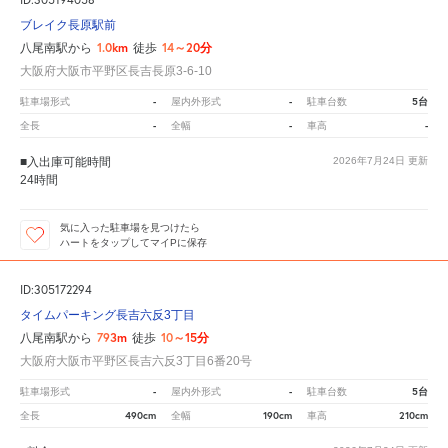
ブレイク長原駅前
1.0km
14～20分
八尾南駅から
徒歩
大阪府大阪市平野区長吉長原3-6-10
-
-
5台
駐車場形式
屋内外形式
駐車台数
-
-
-
全長
全幅
車高
■入出庫可能時間
2026年7月24日
更新
24時間
気に入った駐車場を見つけたら
ハートをタップしてマイPに保存
ID:305172294
タイムパーキング長吉六反3丁目
793m
10～15分
八尾南駅から
徒歩
大阪府大阪市平野区長吉六反3丁目6番20号
-
-
5台
駐車場形式
屋内外形式
駐車台数
490cm
190cm
210cm
全長
全幅
車高