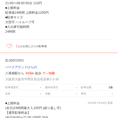
21:00〜08:00 60分 110円
■上限料金
駐車後24時間 上限料金1200円
■駐車サイズ
大型可 ハイルーフ可
■入出庫可能時間
24時間
1
人が
お気に入りの駐車場
ID:305112193
パークアテンドひらの
865m
11～16分
八尾南駅から
徒歩
大阪府大阪市平野区長吉長原東2-3-36
-
-
2台
駐車場形式
屋内外形式
駐車台数
-
-
-
全長
全幅
車高
■上限料金
2026年7月24日
更新
(全日)24時間最大 1,100円 (繰り返し可)
【通常駐車料金】
(全日)8:00〜21:00 100円 20分