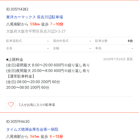
ID:305114282
東洋カーマックス 長吉川辺駐車場
558m
7～10分
八尾南駅から
徒歩
大阪府大阪市平野区長吉川辺3-2-27
-
-
8台
駐車場形式
屋内外形式
駐車台数
-
-
-
全長
全幅
車高
■上限料金
2026年7月24日
更新
(全日)昼間最大 8:00〜20:00 600円※繰り返し有り
(全日)夜間最大 20:00〜8:00 400円※繰り返し有り
【通常駐車料金】
(全日) 08:00〜20:00 200円 60分
20:00〜08:00 100円 60分
1
人が
お気に入りの駐車場
ID:305194630
タイムズ徳洲会厚生会第一病院
561m
8～12分
八尾南駅から
徒歩