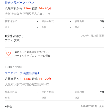
長吉六反パーク・ワン
1.1km
14～20分
八尾南駅から
徒歩
大阪府大阪市平野区長吉六反2丁目
-
-
5台
駐車場形式
屋内外形式
駐車台数
-
-
-
全長
全幅
車高
■提携店舗など
2026年7月24日
更新
フラップ式
気に入った駐車場を見つけたら
ハートをタップしてマイPに保存
ID:305172287
エコロパーク 長吉出戸第1
1.1km
14～20分
八尾南駅から
徒歩
大阪府大阪市平野区長吉出戸8-12
-
-
9台
駐車場形式
屋内外形式
駐車台数
-
-
-
全長
全幅
車高
■料金
2026年7月24日
更新