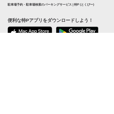
駐車場予約・駐車場検索のパーキングサービス | 特P (とくぴー)
便利な特Pアプリを
ダウンロードしよう！
公式 X
ここから「インストール」して、
便利な特PアプリをGETしよう
公式 Facebook