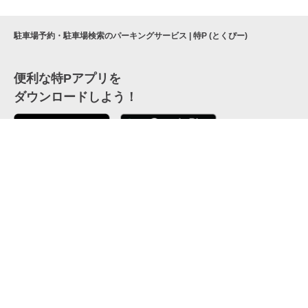
駐車場予約・駐車場検索のパーキングサービス | 特P (とくぴー)
便利な特Pアプリを
ダウンロードしよう！
ここから「インストール」して、便利な特Pアプリを
公式 X
GETしよう
公式 Facebook