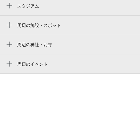
八尾南駅
スタジアム
周辺にスタジアムが見つかりませんでした。
出戸駅
周辺の施設・スポット
カームニスコート長原
ゴルフ5 長吉長原店
周辺の神社・お寺
周辺に神社・お寺が見つかりませんでした。
炭火焼肉 鶴兆 長吉本店
周辺のイベント
長原
周辺にイベントが見つかりませんでした。
川辺北
天宗第二長吉園
クロス
天宗長吉園
ジェネシスインターナショナルチャーチ
コスモス太平