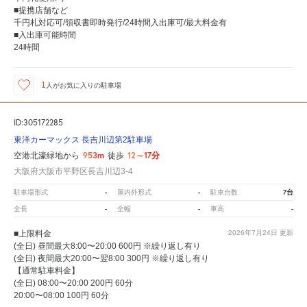
■提携店舗など
千円札対応可/領収書即時発行/24時間入出庫可/最大料金有
■入出庫可能時間
24時間
1
人が
お気に入りの駐車場
ID:305172285
東洋カーマックス 長吉川辺第2駐車場
953m
12～17分
空港北濠緑地から
徒歩
大阪府大阪市平野区長吉川辺3-4
-
-
7台
駐車場形式
屋内外形式
駐車台数
-
-
-
全長
全幅
車高
■上限料金
2026年7月24日
更新
(全日) 昼間最大8:00〜20:00 600円 ※繰り返し有り
(全日) 夜間最大20:00〜翌8:00 300円 ※繰り返し有り
【通常駐車料金】
(全日) 08:00〜20:00 200円 60分
20:00〜08:00 100円 60分