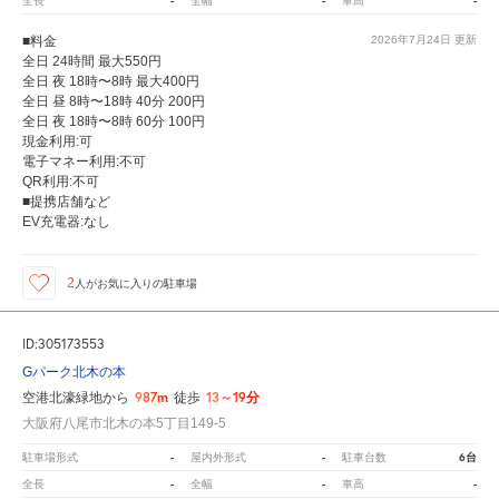
-
-
-
全長
全幅
車高
■料金
2026年7月24日
更新
全日 24時間 最大550円
全日 夜 18時〜8時 最大400円
全日 昼 8時〜18時 40分 200円
全日 夜 18時〜8時 60分 100円
現金利用:可
電子マネー利用:不可
QR利用:不可
■提携店舗など
EV充電器:なし
2
人が
お気に入りの駐車場
ID:305173553
Gパーク北木の本
987m
13～19分
空港北濠緑地から
徒歩
大阪府八尾市北木の本5丁目149-5
-
-
6台
駐車場形式
屋内外形式
駐車台数
-
-
-
全長
全幅
車高