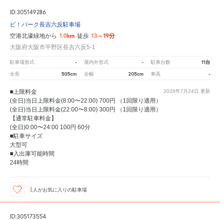
ID:305149286
ピ！パーク長吉六反駐車場
1.0km
13～19分
空港北濠緑地から
徒歩
大阪府大阪市平野区長吉六反5-1
-
-
11台
駐車場形式
屋内外形式
駐車台数
505cm
205cm
-
全長
全幅
車高
■上限料金
2026年7月24日
更新
(全日)当日上限料金(8:00〜22:00) 700円 （1回限り適用）
(全日)当日上限料金(22:00〜8:00) 300円 （1回限り適用）
【通常駐車料金】
(全日)0:00〜24:00 100円 60分
■駐車サイズ
大型可
■入出庫可能時間
24時間
1
人が
お気に入りの駐車場
ID:305173554