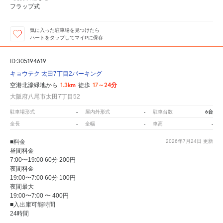
フラップ式
気に入った駐車場を見つけたら
ハートをタップしてマイPに保存
ID:305194619
キョウテク 太田7丁目2パーキング
1.3km
17～24分
空港北濠緑地から
徒歩
大阪府八尾市太田7丁目52
-
-
6台
駐車場形式
屋内外形式
駐車台数
-
-
-
全長
全幅
車高
■料金
2026年7月24日
更新
昼間料金
7:00〜19:00 60分 200円
夜間料金
19:00〜7:00 60分 100円
夜間最大
19:00〜7:00 〜 400円
■入出庫可能時間
24時間