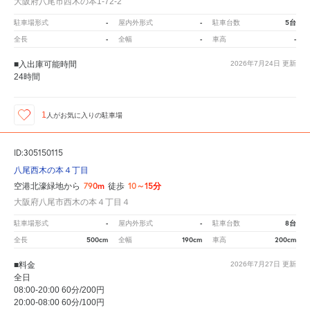
大阪府八尾市西木の本1-72-2
-
-
5台
駐車場形式
屋内外形式
駐車台数
-
-
-
全長
全幅
車高
■入出庫可能時間
2026年7月24日
更新
24時間
1
人が
お気に入りの駐車場
ID:305150115
八尾西木の本４丁目
790m
10～15分
空港北濠緑地から
徒歩
大阪府八尾市西木の本４丁目４
-
-
8台
駐車場形式
屋内外形式
駐車台数
500cm
190cm
200cm
全長
全幅
車高
■料金
2026年7月27日
更新
全日
08:00-20:00 60分/200円
20:00-08:00 60分/100円