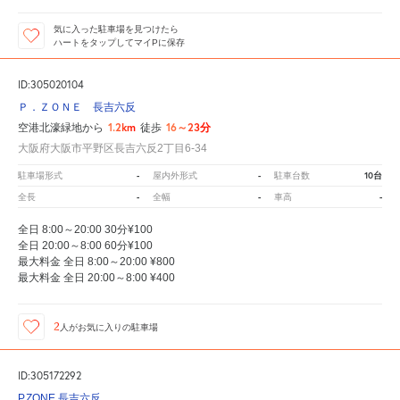
気に入った駐車場を見つけたら
ハートをタップしてマイPに保存
ID:305020104
Ｐ．ＺＯＮＥ 長吉六反
1.2km
16～23分
空港北濠緑地から
徒歩
大阪府大阪市平野区長吉六反2丁目6-34
-
-
10台
駐車場形式
屋内外形式
駐車台数
-
-
-
全長
全幅
車高
全日 8:00～20:00 30分¥100
全日 20:00～8:00 60分¥100
最大料金 全日 8:00～20:00 ¥800
最大料金 全日 20:00～8:00 ¥400
2
人が
お気に入りの駐車場
ID:305172292
P.ZONE 長吉六反