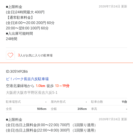
■上限料金
2026年7月24日
更新
(全日)24時間最大 400円
【通常駐車料金】
(全日)8:00〜20:00 200円 60分
20:00〜翌8:00 100円 60分
■入出庫可能時間
24時間
3
人が
お気に入りの駐車場
ID:305149286
ピ！パーク長吉六反駐車場
1.0km
13～19分
空港北濠緑地から
徒歩
大阪府大阪市平野区長吉六反5-1
-
-
11台
駐車場形式
屋内外形式
駐車台数
505cm
205cm
-
全長
全幅
車高
■上限料金
2026年7月24日
更新
(全日)当日上限料金(8:00〜22:00) 700円 （1回限り適用）
(全日)当日上限料金(22:00〜8:00) 300円 （1回限り適用）