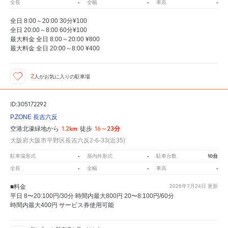
-
-
-
全長
全幅
車高
全日 8:00～20:00 30分¥100
全日 20:00～8:00 60分¥100
最大料金 全日 8:00～20:00 ¥800
最大料金 全日 20:00～8:00 ¥400
2
人が
お気に入りの駐車場
ID:305172292
P.ZONE 長吉六反
1.2km
16～23分
空港北濠緑地から
徒歩
大阪府大阪市平野区長吉六反2-6-33(近35)
-
-
10台
駐車場形式
屋内外形式
駐車台数
-
-
-
全長
全幅
車高
■料金
2026年7月24日
更新
平日 8〜20:100円/30分 時間内最大800円 20〜8:100円/60分
時間内最大400円 サービス券使用可能