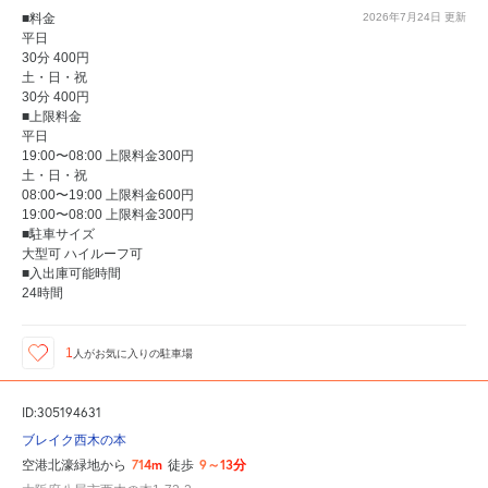
■料金
2026年7月24日
更新
平日
30分 400円
土・日・祝
30分 400円
■上限料金
平日
19:00〜08:00 上限料金300円
土・日・祝
08:00〜19:00 上限料金600円
19:00〜08:00 上限料金300円
■駐車サイズ
大型可 ハイルーフ可
■入出庫可能時間
24時間
1
人が
お気に入りの駐車場
ID:305194631
ブレイク西木の本
714m
9～13分
空港北濠緑地から
徒歩