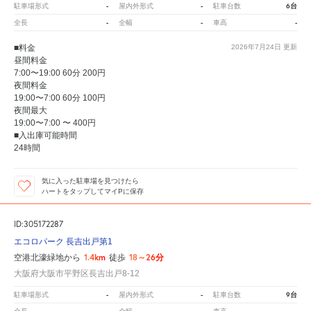
-
-
6台
駐車場形式
屋内外形式
駐車台数
-
-
-
全長
全幅
車高
■料金
2026年7月24日
更新
昼間料金
7:00〜19:00 60分 200円
夜間料金
19:00〜7:00 60分 100円
夜間最大
19:00〜7:00 〜 400円
■入出庫可能時間
24時間
気に入った駐車場を見つけたら
ハートをタップしてマイPに保存
ID:305172287
エコロパーク 長吉出戸第1
1.4km
18～26分
空港北濠緑地から
徒歩
大阪府大阪市平野区長吉出戸8-12
-
-
9台
駐車場形式
屋内外形式
駐車台数