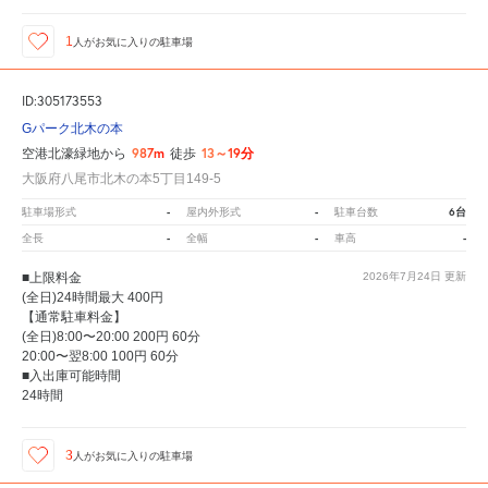
1
人が
お気に入りの駐車場
ID:305173553
Gパーク北木の本
987m
13～19分
空港北濠緑地から
徒歩
大阪府八尾市北木の本5丁目149-5
-
-
6台
駐車場形式
屋内外形式
駐車台数
-
-
-
全長
全幅
車高
■上限料金
2026年7月24日
更新
(全日)24時間最大 400円
【通常駐車料金】
(全日)8:00〜20:00 200円 60分
20:00〜翌8:00 100円 60分
■入出庫可能時間
24時間
3
人が
お気に入りの駐車場