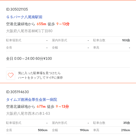
ID:305021105
ＧＳパーク八尾南駅前
655m
9～13分
空港北濠緑地から
徒歩
大阪府八尾市若林町1丁目80
-
-
103台
駐車場形式
屋内外形式
駐車台数
-
-
-
全長
全幅
車高
全日 0:00～24:00 60分¥100
気に入った駐車場を見つけたら
ハートをタップしてマイPに保存
ID:305194630
タイムズ徳洲会厚生会第一病院
677m
9～13分
空港北濠緑地から
徒歩
大阪府八尾市西木の本1-63
-
-
35台
駐車場形式
屋内外形式
駐車台数
500cm
190cm
210cm
全長
全幅
車高