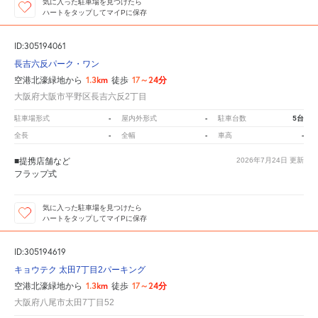
気に入った駐車場を見つけたら
ハートをタップしてマイPに保存
ID:305194061
長吉六反パーク・ワン
1.3km
17～24分
空港北濠緑地から
徒歩
大阪府大阪市平野区長吉六反2丁目
-
-
5台
駐車場形式
屋内外形式
駐車台数
-
-
-
全長
全幅
車高
■提携店舗など
2026年7月24日
更新
フラップ式
気に入った駐車場を見つけたら
ハートをタップしてマイPに保存
ID:305194619
キョウテク 太田7丁目2パーキング
1.3km
17～24分
空港北濠緑地から
徒歩
大阪府八尾市太田7丁目52