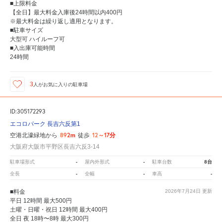
■上限料金
【全日】最大料金入庫後24時間以内400円
※最大料金は繰り返し適用となります。
■駐車サイズ
大型可 ハイルーフ可
■入出庫可能時間
24時間
3
人が
お気に入りの駐車場
ID:305172293
エコロパーク 長吉六反第1
892m
12～17分
空港北濠緑地から
徒歩
大阪府大阪市平野区長吉六反3-14
-
-
8台
駐車場形式
屋内外形式
駐車台数
-
-
-
全長
全幅
車高
■料金
2026年7月24日
更新
平日 12時間 最大500円
土曜・日曜・祝日 12時間 最大400円
全日 夜 18時〜8時 最大300円