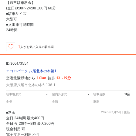
【通常駐車料金】
(全日)0:00〜24:00 100円 60分
■駐車サイズ
大型可
■入出庫可能時間
24時間
1
人が
お気に入りの駐車場
ID:305173554
エコロパーク 八尾北木の本第1
1.0km
13～19分
空港北濠緑地から
徒歩
大阪府八尾市北木の本5-136-1
-
-
11台
駐車場形式
屋内外形式
駐車台数
-
-
-
全長
全幅
車高
■料金
2026年7月24日
更新
全日 24時間 最大400円
全日 夜 20時〜8時 最大200円
現金利用:可
電子マネー利用:不可