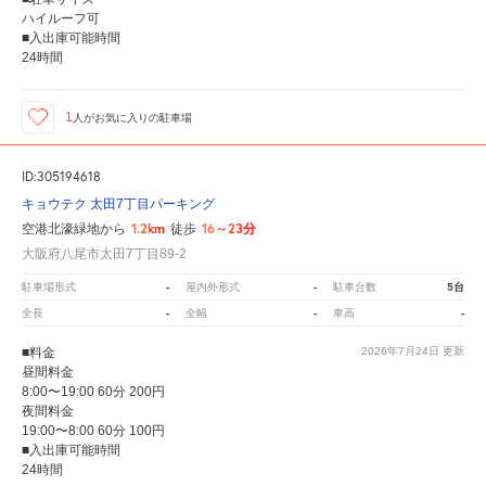
ハイルーフ可
■入出庫可能時間
24時間
1
人が
お気に入りの駐車場
ID:305194618
キョウテク 太田7丁目パーキング
1.2km
16～23分
空港北濠緑地から
徒歩
大阪府八尾市太田7丁目89-2
-
-
5台
駐車場形式
屋内外形式
駐車台数
-
-
-
全長
全幅
車高
■料金
2026年7月24日
更新
昼間料金
8:00〜19:00 60分 200円
夜間料金
19:00〜8:00 60分 100円
■入出庫可能時間
24時間