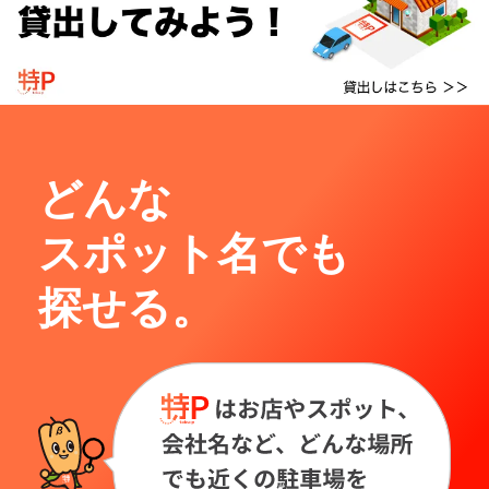
どんな
スポット名でも
探せる。