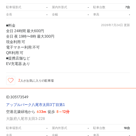
-
-
7台
駐車場形式
屋内外形式
駐車台数
-
-
-
全長
全幅
車高
■料金
2026年7月24日
更新
全日 24時間 最大600円
全日 夜 19時〜8時 最大300円
現金利用:可
電子マネー利用:不可
QR利用:可
■提携店舗など
EV充電器:あり
2
人が
お気に入りの駐車場
ID:305173549
アップルパーク八尾市太田3丁目第1
633m
8～12分
空港北濠緑地から
徒歩
大阪府八尾市太田3-228
-
-
18台
駐車場形式
屋内外形式
駐車台数
-
-
-
全長
全幅
車高