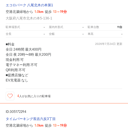
エコロパーク 八尾北木の本第1
1.0km
13～19分
空港北濠緑地から
徒歩
大阪府八尾市北木の本5-136-1
-
-
11台
駐車場形式
屋内外形式
駐車台数
-
-
-
全長
全幅
車高
■料金
2026年7月24日
更新
全日 24時間 最大400円
全日 夜 20時〜8時 最大200円
現金利用:可
電子マネー利用:不可
QR利用:不可
■提携店舗など
EV充電器:なし
4
人が
お気に入りの駐車場
ID:305172294
タイムパーキング長吉六反3丁目
1.0km
13～19分
空港北濠緑地から
徒歩