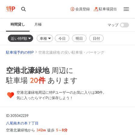
会員登録
駐車場貸出
時間貸し
月極
マップ
近い特P順
車種
今日
明日
日付
駐車場予約の特P
空港北濠緑地 の安い駐車場・パーキング
空港北濠緑地
周辺に
20
件
駐車場
あります
30
空港北濠緑地周辺に特Pユーザーのお気に入りは
件。
気に入ったらマイPに保存しよう！
ID:305042239
八尾南木の本７丁目
342m
5～8分
空港北濠緑地から
徒歩