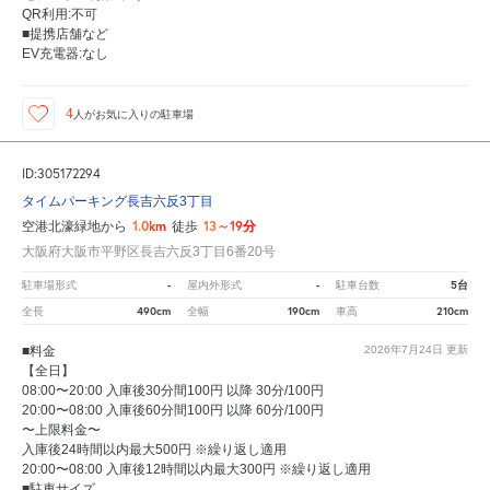
QR利用:不可
■提携店舗など
EV充電器:なし
4
人が
お気に入りの駐車場
ID:305172294
タイムパーキング長吉六反3丁目
1.0km
13～19分
空港北濠緑地から
徒歩
大阪府大阪市平野区長吉六反3丁目6番20号
-
-
5台
駐車場形式
屋内外形式
駐車台数
490cm
190cm
210cm
全長
全幅
車高
■料金
2026年7月24日
更新
【全日】
08:00〜20:00 入庫後30分間100円 以降 30分/100円
20:00〜08:00 入庫後60分間100円 以降 60分/100円
〜上限料金〜
入庫後24時間以内最大500円 ※繰り返し適用
20:00〜08:00 入庫後12時間以内最大300円 ※繰り返し適用
■駐車サイズ