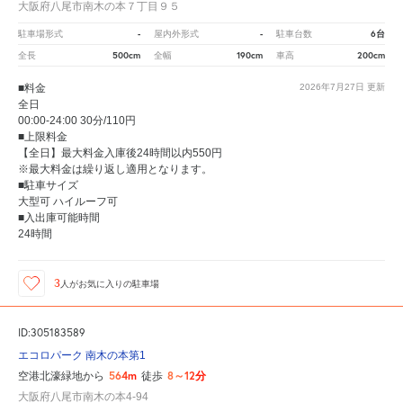
大阪府八尾市南木の本７丁目９５
-
-
6台
駐車場形式
屋内外形式
駐車台数
500cm
190cm
200cm
全長
全幅
車高
■料金
2026年7月27日
更新
全日
00:00-24:00 30分/110円
■上限料金
【全日】最大料金入庫後24時間以内550円
※最大料金は繰り返し適用となります。
■駐車サイズ
大型可 ハイルーフ可
■入出庫可能時間
24時間
3
人が
お気に入りの駐車場
ID:305183589
エコロパーク 南木の本第1
564m
8～12分
空港北濠緑地から
徒歩
大阪府八尾市南木の本4-94