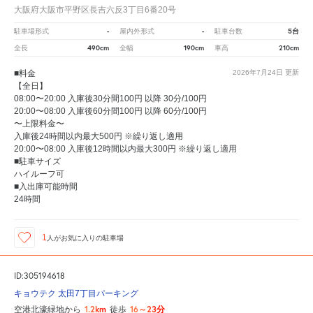
大阪府大阪市平野区長吉六反3丁目6番20号
-
-
5台
駐車場形式
屋内外形式
駐車台数
490cm
190cm
210cm
全長
全幅
車高
■料金
2026年7月24日
更新
【全日】
08:00〜20:00 入庫後30分間100円 以降 30分/100円
20:00〜08:00 入庫後60分間100円 以降 60分/100円
〜上限料金〜
入庫後24時間以内最大500円 ※繰り返し適用
20:00〜08:00 入庫後12時間以内最大300円 ※繰り返し適用
■駐車サイズ
ハイルーフ可
■入出庫可能時間
24時間
1
人が
お気に入りの駐車場
ID:305194618
キョウテク 太田7丁目パーキング
1.2km
16～23分
空港北濠緑地から
徒歩