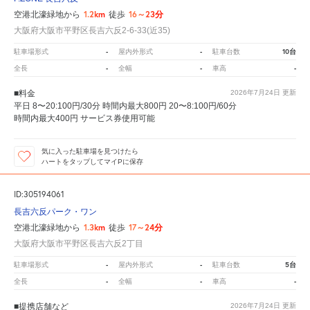
1.2km
16～23分
空港北濠緑地から
徒歩
大阪府大阪市平野区長吉六反2-6-33(近35)
-
-
10台
駐車場形式
屋内外形式
駐車台数
-
-
-
全長
全幅
車高
■料金
2026年7月24日
更新
平日 8〜20:100円/30分 時間内最大800円 20〜8:100円/60分
時間内最大400円 サービス券使用可能
気に入った駐車場を見つけたら
ハートをタップしてマイPに保存
ID:305194061
長吉六反パーク・ワン
1.3km
17～24分
空港北濠緑地から
徒歩
大阪府大阪市平野区長吉六反2丁目
-
-
5台
駐車場形式
屋内外形式
駐車台数
-
-
-
全長
全幅
車高
■提携店舗など
2026年7月24日
更新