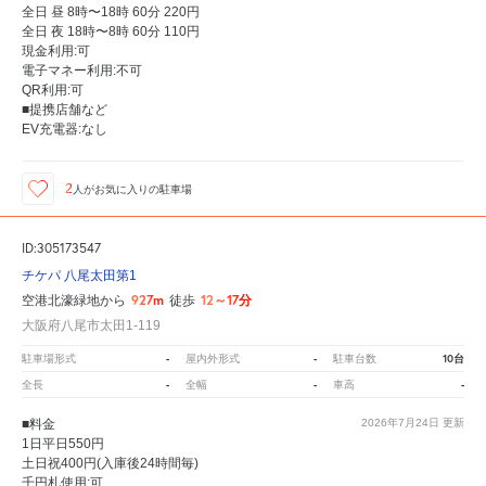
全日 昼 8時〜18時 60分 220円
全日 夜 18時〜8時 60分 110円
現金利用:可
電子マネー利用:不可
QR利用:可
■提携店舗など
EV充電器:なし
2
人が
お気に入りの駐車場
ID:305173547
チケパ 八尾太田第1
927m
12～17分
空港北濠緑地から
徒歩
大阪府八尾市太田1-119
-
-
10台
駐車場形式
屋内外形式
駐車台数
-
-
-
全長
全幅
車高
■料金
2026年7月24日
更新
1日平日550円
土日祝400円(入庫後24時間毎)
千円札使用:可