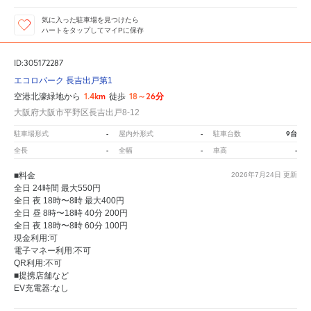
気に入った駐車場を見つけたら
ハートをタップしてマイPに保存
ID:305172287
エコロパーク 長吉出戸第1
1.4km
18～26分
空港北濠緑地から
徒歩
大阪府大阪市平野区長吉出戸8-12
-
-
9台
駐車場形式
屋内外形式
駐車台数
-
-
-
全長
全幅
車高
■料金
2026年7月24日
更新
全日 24時間 最大550円
全日 夜 18時〜8時 最大400円
全日 昼 8時〜18時 40分 200円
全日 夜 18時〜8時 60分 100円
現金利用:可
電子マネー利用:不可
QR利用:不可
■提携店舗など
EV充電器:なし