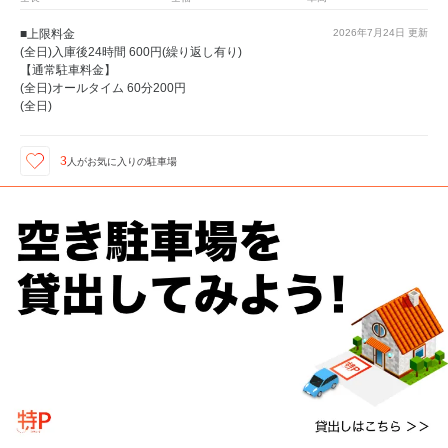
■上限料金
2026年7月24日
更新
(全日)入庫後24時間 600円(繰り返し有り)
【通常駐車料金】
(全日)オールタイム 60分200円
(全日)
3
人が
お気に入りの駐車場