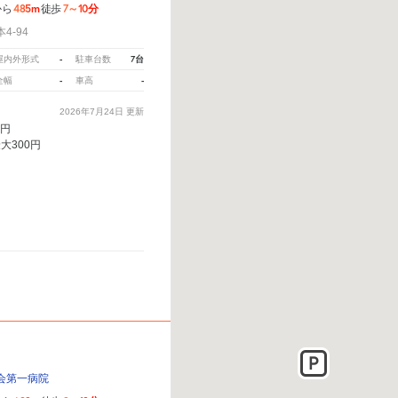
485m
7～10分
から
徒歩
4-94
-
7台
屋内外形式
駐車台数
-
-
全幅
車高
2026年7月24日
更新
0円
最大300円
会第一病院