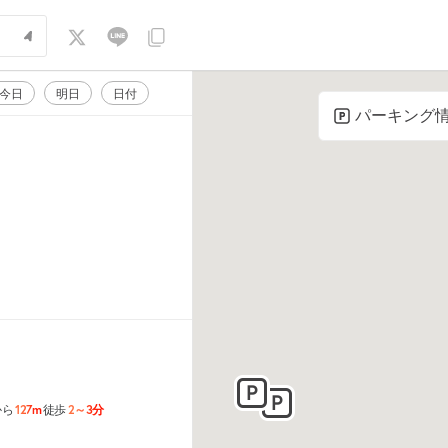
今日
明日
日付
パーキング
127m
2～3分
から
徒歩