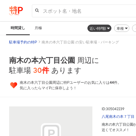
スポット名・地名
時間貸し
月極
近い特P順
車種
駐車場予約の特P
南木の本六丁目公園 の安い駐車場・パーキング
南木の本六丁目公園
周辺に
30
件
駐車場
あります
44
南木の本六丁目公園周辺に特Pユーザーのお気に入りは
件。
気に入ったらマイPに保存しよう！
ID:305042239
八尾南木の本７丁目
南木の本六丁目公園
近くてオススメ！