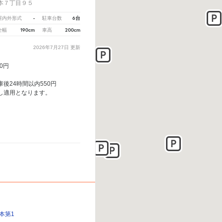
本７丁目９５
-
6台
屋内外形式
駐車台数
190cm
200cm
全幅
車高
2026年7月27日
更新
10円
後24時間以内550円
し適用となります。
本第1