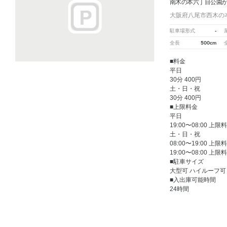
南木の本六丁目公園
大阪府八尾市西木の本
-
駐車場形式
500cm
全長
■料金
平日
30分 400円
土・日・祝
30分 400円
■上限料金
平日
19:00〜08:00 上限
土・日・祝
08:00〜19:00 上限
19:00〜08:00 上限
■駐車サイズ
大型可 ハイルーフ可
■入出庫可能時間
24時間
南木の本六丁目公園
周辺の格安
駐車場
マップです。他の駐車場がありましたら、
こちら
から教
1
人が
お気に入りの駐車場