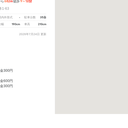
682m
9～13分
から
徒歩
1-63
-
35台
屋内外形式
駐車台数
190cm
210cm
全幅
車高
2026年7月24日
更新
料金300円
料金600円
料金300円
えてください。
※ご注意ください - 徒歩時間は地形の状況や迂回路を反映できていない場合がありま