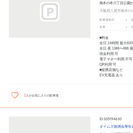
南木の本六丁目公園
大阪府八尾市南木の本
-
駐車場形式
-
全長
■料金
全日 24時間 最大60
全日 夜 19時〜8時 
現金利用:可
電子マネー利用:不可
QR利用:可
■提携店舗など
EV充電器:あり
2
人が
お気に入りの駐車場
ID:305194630
タイムズ徳洲会厚生