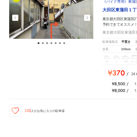
《バイク専用》東蒲田1
大田区東蒲田１丁
東京都大田区東蒲田2
予約できてオススメ
東京都大田区東蒲田1-
平置き
駐車場形式
220cm
全長
軽
コ
中型
ボッ
¥370
/
24
¥8,500
/
1
¥8,000
/
1
103
人が
お気に入りの駐車場
東京都大田区東蒲田2丁目35
周辺の格安
駐車場
マップです。他の駐車場がありましたら、
こち
ID:310020530