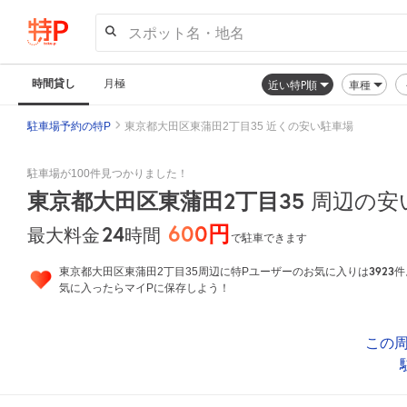
スポット名・地名
時間貸し
月極
近い特P順
車種
駐車場予約の特P
東京都大田区東蒲田2丁目35 近くの安い駐車場
駐車場が100件見つかりました！
東京都大田区東蒲田2丁目35
周辺の安
600円
24
時間
最大料金
で駐車できます
3923
東京都大田区東蒲田2丁目35周辺に特Pユーザーのお気に入りは
件
気に入ったらマイPに保存しよう！
この