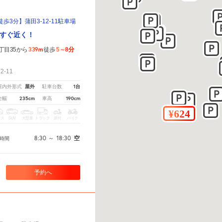
3分】蒲田3-12-11駐車場
すぐ近く！
339m
5～8分
丁目35から
徒歩
！
-11
屋外
1台
屋内外形式
駐車台数
235cm
190cm
全幅
車高
クス
SUV
大型車
トラック
原付
バイク
8:30
～
18:30
空
時間
予約へ