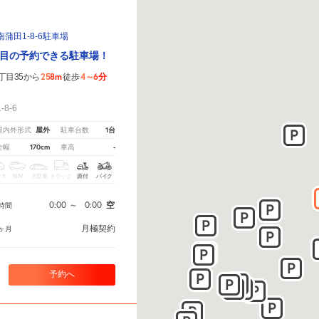
蒲田1-8-6駐車場
目の予約できる駐車場！
258m
4～6分
丁目35から
徒歩
！
8-6
屋外
1台
屋内外形式
駐車台数
170cm
-
全幅
車高
クス
SUV
大型車
トラック
原付
バイク
0:00
～
0:00
空
時間
月極契約
ヶ月
予約へ