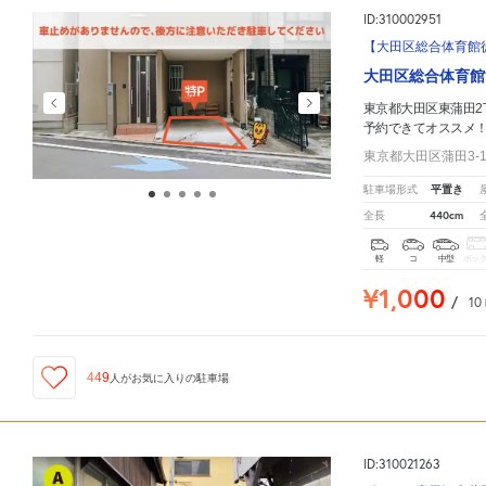
ID:310002951
【大田区総合体育館徒歩
大田区総合体育館
東京都大田区東蒲田2
予約できてオススメ
東京都大田区蒲田3-12
平置き
駐車場形式
440cm
全長
軽
コ
中型
ボッ
¥1,000
/
10
449
人が
お気に入りの駐車場
ID:310021263