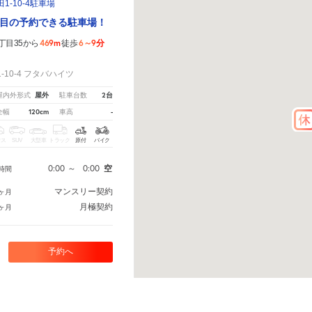
-10-4駐車場
目の予約できる駐車場！
469m
6～9分
丁目35から
徒歩
！
10-4 フタバハイツ
屋外
2台
屋内外形式
駐車台数
120cm
-
全幅
車高
クス
SUV
大型車
トラック
原付
バイク
0:00
～
0:00
空
時間
マンスリー契約
ヶ月
月極契約
ヶ月
予約へ
ら
から教えてください。
※ご注意ください - 徒歩時間は地形の状況や迂回路を反映できていない場合