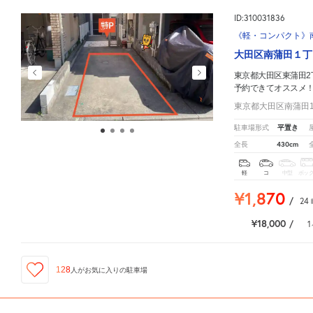
ID:310031836
《軽・コンパクト》南
大田区南蒲田１丁
東京都大田区東蒲田2
予約できてオススメ
東京都大田区南蒲田1-
平置き
駐車場形式
430cm
全長
軽
コ
中型
ボッ
¥1,870
/
24
¥18,000
/
1
128
人が
お気に入りの駐車場