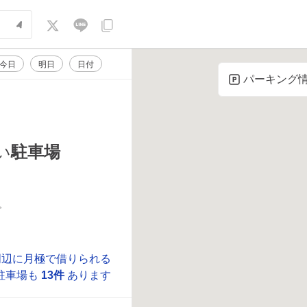
今日
明日
日付
パーキング
駐車場
い
。
周辺に月極で借りられる
駐車場も
13件
あります