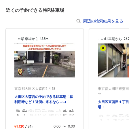
近くの予約できる特P駐車場
周辺の検索結果を見る
この駐車場から
185m
この駐車場から
26
東京都大田区東蒲田1
東京都大田区大森西6-4-18
ツ
大田区大森西の予約できる駐車場！駅
大田区東蒲田１丁目
利用時など！近所に来るならココ！
場！
軽
コ
中型
ボックス
SUV
大型車
トラック
原付
バイク
軽
コ
中型
ボックス
SU
¥1,120
/
24h
0:00
〜
0:00