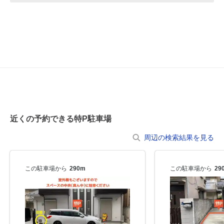
8月20日 (木)
¥620
空き1
0:00～24:00
8月21日 (金)
¥620
空き1
0:00～24:00
8月22日 (土)
¥620
近くの予約できる特P駐車場
空き1
周辺の検索結果を見る
0:00～24:00
8月23日 (日)
¥620
この駐車場から
290m
この駐車場から
29
空き1
0:00～24:00
8月24日 (月)
¥620
空き1