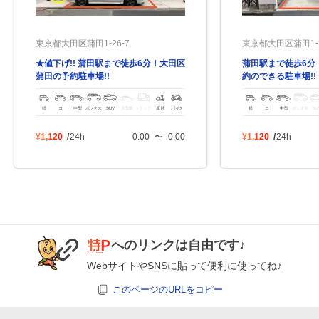
0:00～24:00
東京都大田区蒲田1-26-7
東京都大田区蒲田1-2
8月25日 (火)
¥620
空き1
★値下げ!! 蒲田駅まで徒歩6分！大田区
蒲田駅まで徒歩6分
蒲田の予約駐車場!!
約のできる駐車場!!
0:00～24:00
軽
コ
中型
ボックス
SUV
大型車
トラック
原付
バイク
軽
コ
中型
ボックス
SU
8月26日 (水)
¥620
空き1
¥1,120
/
24h
0:00
〜
0:00
¥1,120
/
24h
0:00～24:00
8月27日 (木)
¥620
空き1
0:00～24:00
へのリンクは自由です♪
8月28日 (金)
¥620
WebサイトやSNSに貼って便利に使ってね♪
空き1
このページのURLをコピー
0:00～24:00