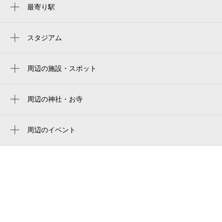
8月29日 (土)
最寄り駅
¥620
蒲田駅
空き1
梅屋敷駅
スタジアム
0:00～24:00
大田スタジアム
京急蒲田駅
8月30日 (日)
¥620
空き1
周辺の施設・スポット
蓮沼駅
大空と大地のなーさりぃ西蒲田四丁目園
大森町駅
0:00～24:00
西蒲田五丁目青葉児童公園
周辺の神社・お寺
8月31日 (月)
¥620
池上駅
周辺に神社・お寺が見つかりませんでした。
フォトプラザ２１梅屋敷店
空き1
周辺のイベント
大森西七丁目公園
周辺にイベントが見つかりませんでした。
0:00～24:00
かまた生活支援センター
9月1日 (火)
¥500
空き1
福祉ホーム蒲田
蒲田警察署西蒲田交番
0:00～24:00
9月2日 (水)
スタジオＯ・Ｍ
¥500
空き1
西蒲田太平橋児童公園