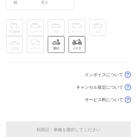
幅
長さ
0:00～24:00
8月16日 (日)
¥620
空き1
0:00～24:00
8月17日 (月)
¥620
空き1
インボイスについて
0:00～24:00
8月18日 (火)
¥620
キャンセル規定について
空き1
サービス料について
0:00～24:00
8月19日 (水)
¥620
空き1
利用日・車種を選択してください
0:00～24:00