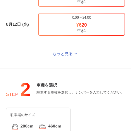
空き1
0:00～24:00
8月12日 (水)
¥620
空き1
もっと見る
0:00～24:00
8月13日 (木)
¥620
空き1
2
車種を選択
0:00～24:00
駐車する車種を選択し、ナンバーを入力してください。
8月14日 (金)
STEP
¥620
空き1
駐車場のサイズ
0:00～24:00
8月15日 (土)
¥620
200cm
460cm
空き1