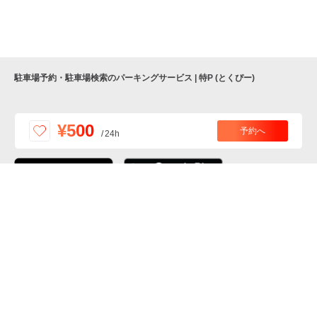
駐車場予約・駐車場検索のパーキングサービス | 特P (とくぴー)
便利な特Pアプリを
¥500
予約へ
/
24h
ダウンロードしよう！
ここから「インストール」して、便利な特Pアプリを
公式 X
GETしよう
公式 Facebook