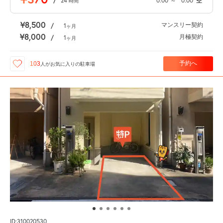
/
24
0:00
～
0:00
空
時間
¥8,500
マンスリー契約
/
1
ヶ月
¥8,000
月極契約
/
1
ヶ月
予約へ
103
人が
お気に入りの駐車場
ID:310020530