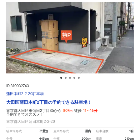
ID:310032743
蒲田本町2-2-20駐車場
大田区蒲田本町2丁目の予約できる駐車場！
807m
11～16分
東京都大田区東蒲田2丁目35から
徒歩
予約できてオススメ！
東京都大田区蒲田本町2-2-20
平置き
屋内
1台
駐車場形式
屋内外形式
駐車台数
445cm
200cm
210cm
全長
全幅
車高