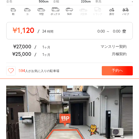
500cm
220cm
-
全長
全幅
車高
軽
コ
中型
ボックス
SUV
大型車
トラック
原付
バイク
¥1,120
/
24
0:00
～
0:00
空
時間
¥27,000
マンスリー契約
/
1
ヶ月
¥25,000
月極契約
/
1
ヶ月
予約へ
594
人が
お気に入りの駐車場