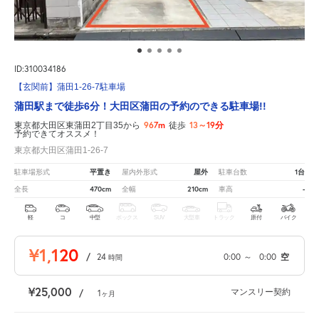
ID:310034186
【玄関前】蒲田1-26-7駐車場
蒲田駅まで徒歩6分！大田区蒲田の予約のできる駐車場!!
967m
13～19分
東京都大田区東蒲田2丁目35から
徒歩
予約できてオススメ！
東京都大田区蒲田1-26-7
平置き
屋外
1台
駐車場形式
屋内外形式
駐車台数
470cm
210cm
-
全長
全幅
車高
軽
コ
中型
ボックス
SUV
大型車
トラック
原付
バイク
¥1,120
/
24
0:00
～
0:00
空
時間
¥25,000
マンスリー契約
/
1
ヶ月