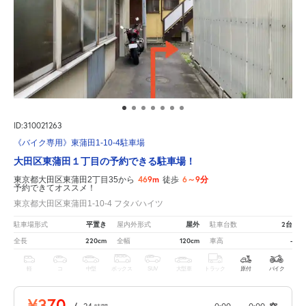
ID:310021263
《バイク専用》東蒲田1-10-4駐車場
大田区東蒲田１丁目の予約できる駐車場！
469m
6～9分
東京都大田区東蒲田2丁目35から
徒歩
予約できてオススメ！
東京都大田区東蒲田1-10-4 フタバハイツ
平置き
屋外
2台
駐車場形式
屋内外形式
駐車台数
220cm
120cm
-
全長
全幅
車高
軽
コ
中型
ボックス
SUV
大型車
トラック
原付
バイク
¥370