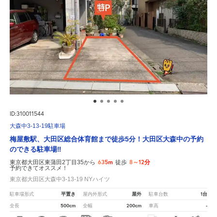
ID:310011544
大森中3-13-19駐車場
梅屋敷駅、大田区総合体育館まで徒歩5分！大田区大森中の予約
のできる駐車場‼
635m
8～12分
東京都大田区東蒲田2丁目35から
徒歩
予約できてオススメ！
東京都大田区大森中3-13-19 NYハイツ
平置き
屋外
1台
駐車場形式
屋内外形式
駐車台数
500cm
200cm
-
全長
全幅
車高