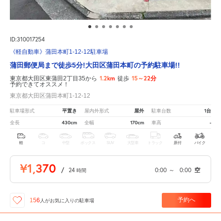
ID:310017254
《軽自動車》蒲田本町1-12-12駐車場
蒲田郵便局まで徒歩5分!大田区蒲田本町の予約駐車場!!
1.2km
15～22分
東京都大田区東蒲田2丁目35から
徒歩
予約できてオススメ！
東京都大田区蒲田本町1-12-12
平置き
屋外
1台
駐車場形式
屋内外形式
駐車台数
430cm
170cm
-
全長
全幅
車高
軽
コ
中型
ボックス
SUV
大型車
トラック
原付
バイク
¥1,370
/
24
0:00
～
0:00
空
時間
予約へ
156
人が
お気に入りの駐車場