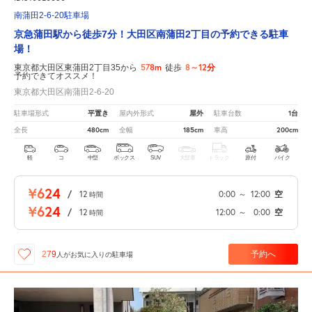
南蒲田2-6-20駐車場
京急蒲田駅から徒歩7分！大田区南蒲田2丁目の予約できる駐車
場！
578m
8～12分
東京都大田区東蒲田2丁目35から
徒歩
予約できてオススメ！
東京都大田区南蒲田2-6-20
平置き
屋外
1台
駐車場形式
屋内外形式
駐車台数
480cm
185cm
200cm
全長
全幅
車高
軽
コ
中型
ボックス
SUV
大型車
トラック
原付
バイク
¥624
/
12
0:00
～
12:00
空
時間
¥624
/
12
12:00
～
0:00
空
時間
予約へ
279
人が
お気に入りの駐車場