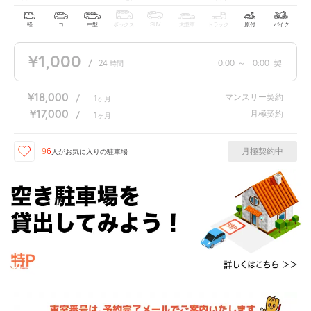
軽
コ
中型
ボックス
SUV
大型車
トラック
原付
バイク
¥1,000
/
24
0:00
～
0:00
契
時間
¥18,000
マンスリー契約
/
1
ヶ月
¥17,000
月極契約
/
1
ヶ月
月極契約中
96
人が
お気に入りの駐車場