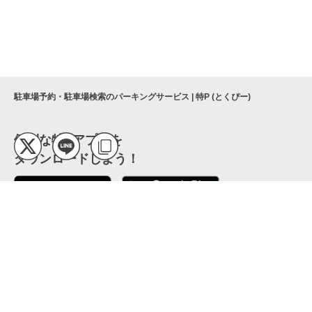
駐車場予約・駐車場検索のパーキングサービス | 特P (とくぴー)
便利な特Pアプリを
ダウンロードしよう！
ここから「インストール」して、便利な特Pアプリを
公式 X
GETしよう