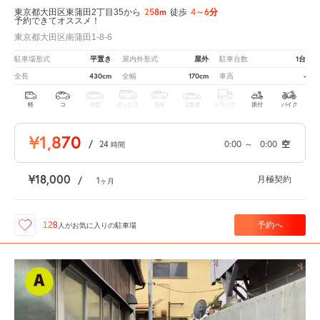
258m
4～6分
東京都大田区東蒲田2丁目35から
徒歩
予約できてオススメ！
東京都大田区南蒲田1-8-6
平置き
屋外
1台
駐車場形式
屋内外形式
駐車台数
430cm
170cm
-
全長
全幅
車高
軽
コ
中型
ボックス
SUV
大型車
トラック
原付
バイク
¥1,870
/
24
0:00
～
0:00
空
時間
¥18,000
月極契約
/
1
ヶ月
予約へ
128
人が
お気に入りの駐車場