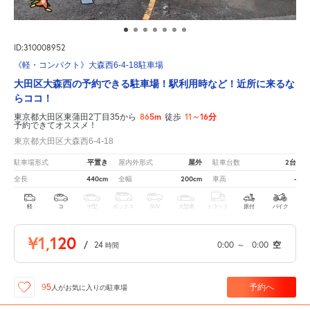
ID:310008952
《軽・コンパクト》大森西6-4-18駐車場
大田区大森西の予約できる駐車場！駅利用時など！近所に来るな
らココ！
865m
11～16分
東京都大田区東蒲田2丁目35から
徒歩
予約できてオススメ！
東京都大田区大森西6-4-18
平置き
屋外
2台
駐車場形式
屋内外形式
駐車台数
440cm
200cm
-
全長
全幅
車高
軽
コ
中型
ボックス
SUV
大型車
トラック
原付
バイク
¥1,120
/
24
0:00
～
0:00
空
時間
予約へ
95
人が
お気に入りの駐車場