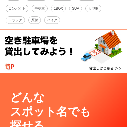
コンパクト
中型車
1BOX
SUV
大型車
トラック
原付
バイク
どんな
スポット名でも
探せる。