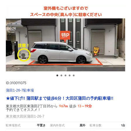
ID:310011075
蒲田1-26-7駐車場
★値下げ!! 蒲田駅まで徒歩6分！大田区蒲田の予約駐車場!!
967m
13～19分
東京都大田区東蒲田2丁目35から
徒歩
予約できてオススメ！
東京都大田区蒲田1-26-7
平置き
屋外
1台
駐車場形式
屋内外形式
駐車台数