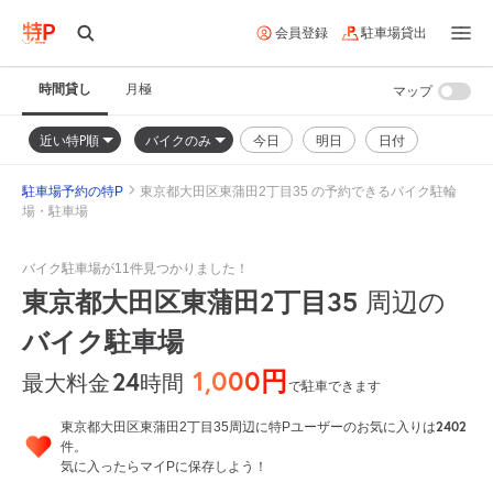
会員登録
駐車場貸出
時間貸し
月極
マップ
近い特P順
バイクのみ
今日
明日
日付
駐車場予約の特P
東京都大田区東蒲田2丁目35 の予約できるバイク駐輪
場・駐車場
バイク駐車場が11件見つかりました！
東京都大田区東蒲田2丁目35
周辺の
バイク駐車場
1,000円
24
時間
最大料金
で駐車できます
2402
東京都大田区東蒲田2丁目35周辺に特Pユーザーのお気に入りは
件。
気に入ったらマイPに保存しよう！