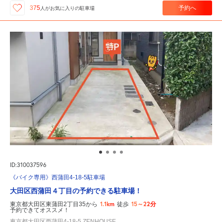
予約へ
375
人が
お気に入りの駐車場
ID:310037596
《バイク専用》西蒲田4-18-5駐車場
大田区西蒲田４丁目の予約できる駐車場！
1.1km
15～22分
東京都大田区東蒲田2丁目35から
徒歩
予約できてオススメ！
東京都大田区西蒲田4-18-5 ZENHOUSE