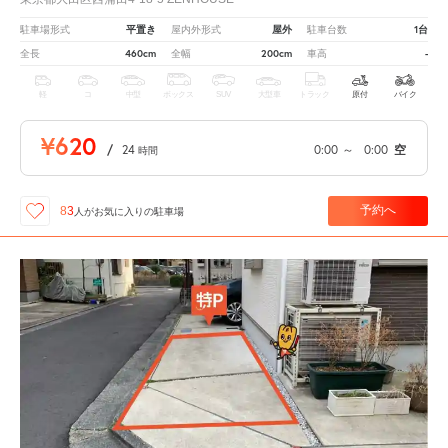
平置き
屋外
1台
駐車場形式
屋内外形式
駐車台数
460cm
200cm
-
全長
全幅
車高
軽
コ
中型
ボックス
SUV
大型車
トラック
原付
バイク
¥620
/
24
0:00
～
0:00
空
時間
予約へ
83
人が
お気に入りの駐車場