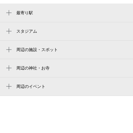
最寄り駅
京急蒲田駅
梅屋敷駅
スタジアム
大田スタジアム
糀谷駅
周辺の施設・スポット
蒲田駅
東蒲田二丁目公園
大森町駅
東蒲田老人いこいの家
周辺の神社・お寺
大鳥居駅
北野神社
有限会社エスエスケー
雑色駅
円覚寺
周辺のイベント
キネマ通り商店街
HEARTS EXPO 2026
circle garden kamata
ネコ市ネコ座with ピュリナ＠東京大田区産
大田区立東蒲中学校
業プラザPiO
宮野治療院
キネマ通り