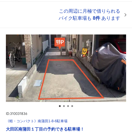
この周辺に月極で借りられる
バイク駐車場も
8件
あります
ID:310031836
《軽・コンパクト》南蒲田1-8-6駐車場
大田区南蒲田１丁目の予約できる駐車場！