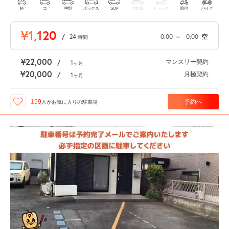
軽
コ
中型
ボックス
SUV
大型車
トラック
原付
バイク
¥1,120
/
24
0:00
～
0:00
空
時間
¥22,000
マンスリー契約
/
1
ヶ月
¥20,000
月極契約
/
1
ヶ月
予約へ
159
人が
お気に入りの駐車場