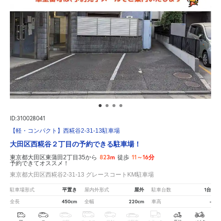
ID:310028041
【軽・コンパクト】西糀谷2-31-13駐車場
大田区西糀谷２丁目の予約できる駐車場！
823m
11～16分
東京都大田区東蒲田2丁目35から
徒歩
予約できてオススメ！
東京都大田区西糀谷2-31-13 グレースコートKM駐車場
平置き
屋外
1台
駐車場形式
屋内外形式
駐車台数
450cm
220cm
-
全長
全幅
車高