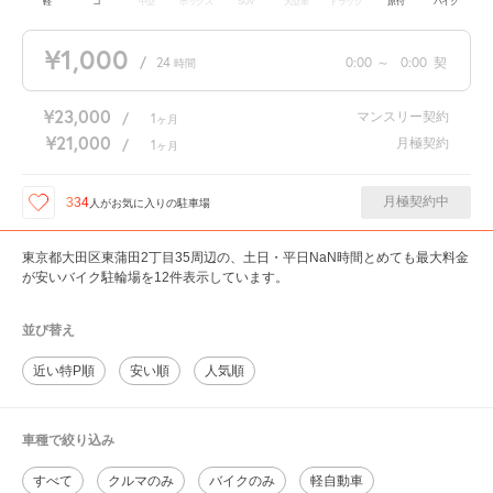
軽
コ
中型
ボックス
SUV
大型車
トラック
原付
バイク
¥1,000
/
24
0:00
～
0:00
契
時間
¥23,000
マンスリー契約
/
1
ヶ月
¥21,000
月極契約
/
1
ヶ月
月極契約中
334
人が
お気に入りの駐車場
東京都大田区東蒲田2丁目35周辺の、土日・平日NaN時間とめても最大料金
が安いバイク駐輪場を12件表示しています。
並び替え
近い特P順
安い順
人気順
車種で絞り込み
すべて
クルマのみ
バイクのみ
軽自動車