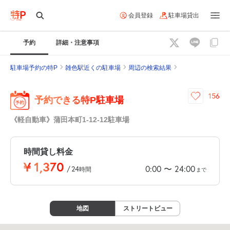
会員登録
駐車場貸出
予約
詳細・注意事項
駐車場予約の特P
雑色駅近くの駐車場
周辺の検索結果
156
予約できる特P駐車場
《軽自動車》蒲田本町1-12-12駐車場
時間貸し料金
¥
1,370
0:00
24:00
〜
/
24
時間
まで
地図
ストリートビュー