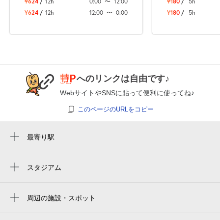
¥624
/
12h
0:00
〜
12:00
¥180
/
5h
空き1
¥624
/
12h
12:00
〜
0:00
¥180
/
5h
0:00～24:00
8月28日 (金)
¥1,370
空き1
へのリンクは自由です♪
0:00～24:00
8月29日 (土)
¥1,370
WebサイトやSNSに貼って便利に使ってね♪
空き1
このページのURLをコピー
0:00～24:00
最寄り駅
8月30日 (日)
¥1,370
雑色駅
空き1
蒲田駅
スタジアム
0:00～24:00
fujitsu stadium kawasaki
京急蒲田駅
8月31日 (月)
¥1,370
周辺の施設・スポット
空き1
蓮沼駅
アーバンハイム蒲田
糀谷駅