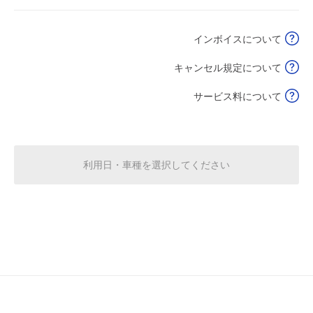
空き1
インボイスについて
0:00～24:00
8月19日 (水)
¥1,370
キャンセル規定について
満
サービス料について
0:00～24:00
8月20日 (木)
¥1,370
空き1
利用日・車種を選択してください
0:00～24:00
8月21日 (金)
¥1,370
満
0:00～24:00
8月22日 (土)
¥1,370
満