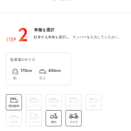
休
8月14日 (金)
2
車種を選択
駐車する車種を選択し、ナンバーを入力してください。
休
8月15日 (土)
STEP
駐車場のサイズ
休
8月16日 (日)
170cm
430cm
幅
長さ
0:00～24:00
8月17日 (月)
¥1,370
空き1
0:00～24:00
8月18日 (火)
¥1,370