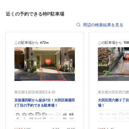
0:00～24:00
8月23日 (日)
¥1,370
近くの予約できる特P駐車場
満
周辺の検索結果を見る
0:00～24:00
8月24日 (月)
¥1,370
この駐車場から
672m
この駐車場から
10
満
0:00～24:00
8月25日 (火)
¥1,370
空き1
0:00～24:00
東京都大田区南蒲田2-6-20
東京都大田区西六郷2-
8月26日 (水)
¥1,370
京急蒲田駅から徒歩7分！大田区南蒲田
大田区西六郷２丁目
空き1
2丁目の予約できる駐車場！
場！
0:00～24:00
軽
コ
中型
ボックス
SUV
大型車
トラック
原付
バイク
軽
コ
中型
ボックス
SU
8月27日 (木)
¥1,370