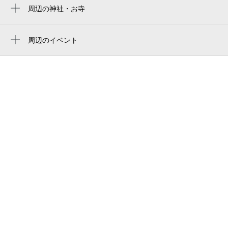
仲よし児童公園
0:00～24:00
周辺の神社・お寺
矢口渡駅
9月1日 (火)
¥1,100
周辺に神社・お寺が見つかりませんでした。
オカダスタジオ（大田区）
空き1
梅屋敷駅
周辺のイベント
出村児童公園
NBAバレエ団が贈る「はじめてのバレエ」
0:00～24:00
大田区立新宿小学校
チャイコフスキー 眠れる森の美女 ダイ
9月2日 (水)
¥1,100
ジェスト版
新宿おおたっ子ひろば
空き1
cobaアコースティック・アンサンブル
蒲田温泉 親子カフェ
Renaissance
0:00～24:00
kamata onsen
9月3日 (木)
¥1,100
音楽座ミュージカル「カイブツはささや
空き1
く」
町屋児童公園
0歳からのわくわく音楽コンサート「宙の音
フィットネス柔術蒲田 fitness jiu-jitsu
0:00～24:00
楽絵本 」2026東京公演
kamata
9月4日 (金)
¥1,100
フレッシュ名曲コンサート 日本フィルの
空き1
蒲田本町一丁目公園
「ジュピター」 ～天才モーツァルトが残
した最後の交響曲～
東京都立蒲田高等学校
0:00～24:00
9月5日 (土)
¥1,100