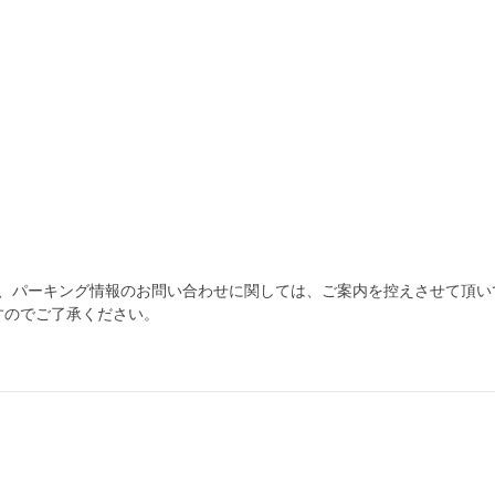
為、パーキング情報のお問い合わせに関しては、ご案内を控えさせて頂い
すのでご了承ください。
自宅
空
駐車場
で
の
き
を
貸出
？
しませんか
売上GET！
費用ゼロ
カンタン