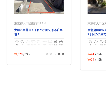
東京都大田区南蒲田1-8-6
東京都大田区南蒲
大田区南蒲田１丁目の予約できる駐車
京急蒲田駅か
場！
2丁目の予約
軽
コ
中型
ボックス
SUV
大型車
トラック
原付
バイク
軽
コ
中型
ボ
¥1,870
/
24h
0:00
〜
0:00
¥624
/
12h
¥624
/
12h