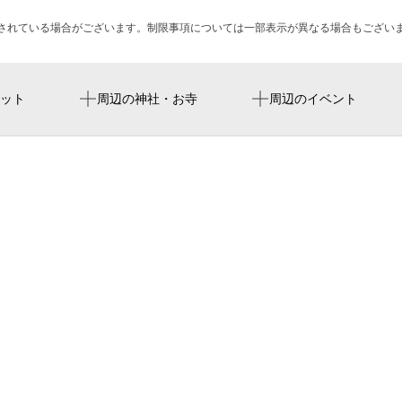
されている場合がございます。制限事項については一部表示が異なる場合もござい
糀谷駅
エストゥーディオ サナダ
ネコ市ネコ座with ピュ
ット
周辺の神社・お寺
周辺のイベント
新照寺
PiO
蒲田駅
joybrass
東さくら児童公園
cobaアコースティック・ア
大森町駅
カメラのキタムラ 東京ウ
0歳からのわくわく音楽コン
ドン・キホーテ 京急蒲田
東京公演
東蒲田二丁目公園