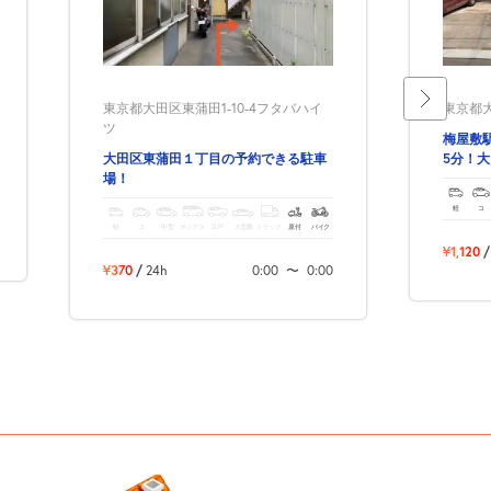
東京都大田区東蒲田1-10-4フタバハイ
東京都大
ツ
梅屋敷
大田区東蒲田１丁目の予約できる駐車
5分！
場！
車場‼
軽
コ
軽
コ
中型
ボックス
SUV
大型車
トラック
原付
バイク
¥1,120
/
¥370
/
24h
0:00
〜
0:00