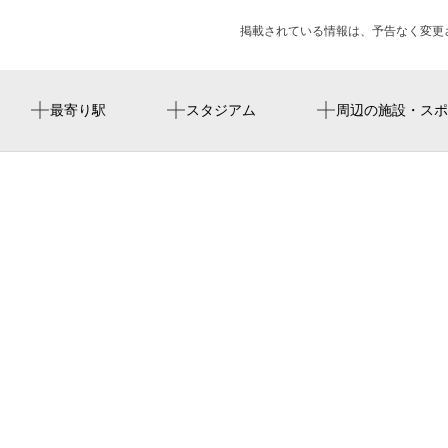
掲載されている情報は、予告なく変更
京急蒲田駅
大田スタジアム
オリエンタル エクスプレス 東京蒲田
北野神社
最寄り駅
スタジアム
周辺の施設・スポ
HEARTS EXPO 2026
梅屋敷駅
京浜蒲田駅前通り
久遠寺
NBAバレエ団が贈る「はじめてのバレエ」チャイコフスキ
雑色駅
京急蒲田駅東口タクシー乗り場
ー 眠れる森の美女 ダイジェスト版
大鳥居駅
蒲田警察署京急蒲田駅前交番
音楽座ミュージカル「カイブツはささやく」
circle garden kamata
東蒲田老人いこいの家