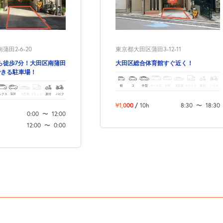
田2-6-20
東京都大田区蒲田3-12-11
ら徒歩7分！大田区南蒲田
大田区総合体育館すぐ近く！
できる駐車場！
軽
コ
中型
ボックス
SUV
大型車
トラック
原付
バイク
ックス
SUV
大型車
トラック
原付
バイク
¥1,000
/
10h
8:30
〜
18:30
0:00
〜
12:00
12:00
〜
0:00