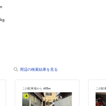
m
0kg
周辺の検索結果を見る
この駐車場から
655m
この駐