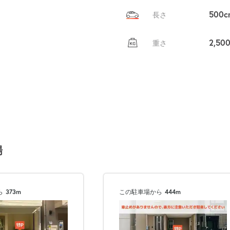
500c
長さ
2,50
重さ
場
ら
373m
この駐車場から
444m
次へ