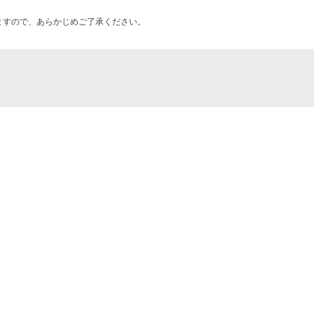
ますので、あらかじめご了承ください。
リナ＠東京大田区産業プラザ
ンサンブル Renaissance
ィングキッチン京急蒲田店
サート「宙の音楽絵本 」2026
店