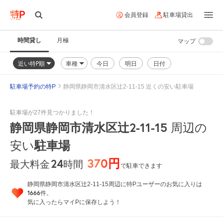
会員登録
駐車場貸出
時間貸し
月極
マップ
近い特P順
車種
今日
明日
日付
駐車場予約の特P
静岡県静岡市清水区辻2-11-15 近くの安い駐車場
駐車場が27件見つかりました！
静岡県静岡市清水区辻2-11-15
周辺の
駐車場
安い
370円
24
時間
最大料金
で駐車できます
静岡県静岡市清水区辻2-11-15周辺に特Pユーザーのお気に入りは
1666
件。
気に入ったらマイPに保存しよう！