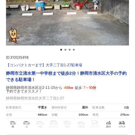
ID:310035498
【コンパクトカーまで】大手二丁目1-27駐車場
静岡市立清水第一中学校まで徒歩2分！静岡市清水区大手の予約
できる駐車場！
488m
7～10分
静岡県静岡市清水区辻2-11-15から
徒歩
予約できてオススメ！
静岡県静岡市清水区大手二丁目1-27
平置き
屋外
2台
駐車場形式
屋内外形式
駐車台数
480cm
200cm
215cm
全長
全幅
車高
軽
コ
中型
ボックス
SUV
大型車
トラック
原付
バイク