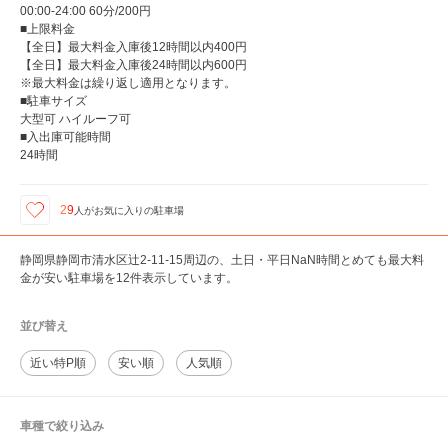
00:00-24:00 60分/200円
■上限料金
【全日】最大料金入庫後12時間以内400円
【全日】最大料金入庫後24時間以内600円
※最大料金は繰り返し適用となります。
■駐車サイズ
大型可 ハイルーフ可
■入出庫可能時間
24時間
29
人が
お気に入りの駐車場
静岡県静岡市清水区辻2-11-15周辺の、土日・平日NaN時間とめても最大料
金が安い駐車場を12件表示しています。
並び替え
近い特P順
安い順
人気順
車種で絞り込み