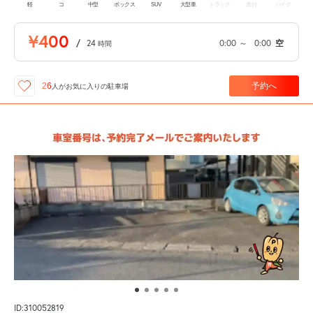
軽
コ
中型
ボックス
SUV
大型車
トラック
原付
バイク
¥400
/
24
0:00
～
0:00
空
時間
予約へ
26
人が
お気に入りの駐車場
ID:310052819