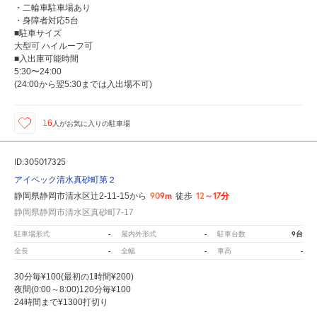
・二輪車駐車場あり
・身障者対応5台
■駐車サイズ
大型可 ハイルーフ可
■入出庫可能時間
5:30〜24:00
(24:00から翌5:30までは入出場不可)
16
人が
お気に入りの駐車場
ID:305017325
アイペック清水真砂町第２
909m
12～17分
静岡県静岡市清水区辻2-11-15から
徒歩
静岡県静岡市清水区真砂町7-17
-
-
9台
駐車場形式
屋内外形式
駐車台数
-
-
-
全長
全幅
車高
30分毎¥100(最初の1時間¥200)
夜間(0:00～8:00)120分毎¥100
24時間まで¥1300打切り