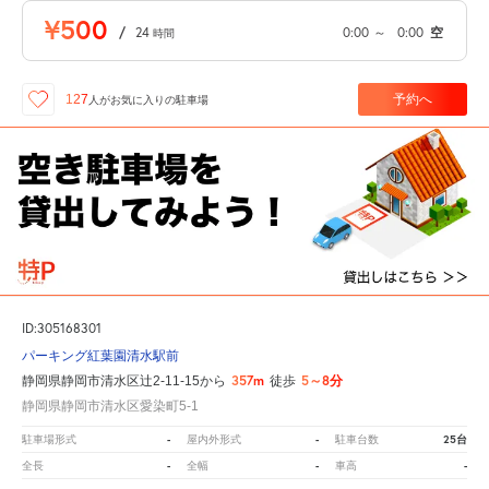
¥500
/
24
0:00
～
0:00
空
時間
予約へ
127
人が
お気に入りの駐車場
ID:305168301
パーキング紅葉園清水駅前
357m
5～8分
静岡県静岡市清水区辻2-11-15から
徒歩
静岡県静岡市清水区愛染町5-1
-
-
25台
駐車場形式
屋内外形式
駐車台数
-
-
-
全長
全幅
車高