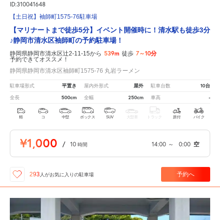
ID:310041648
【土日祝】袖師町1575-76駐車場
【マリナートまで徒歩5分】イベント開催時に！清水駅も徒歩3分
♪静岡市清水区袖師町の予約駐車場！
539m
7～10分
静岡県静岡市清水区辻2-11-15から
徒歩
予約できてオススメ！
静岡県静岡市清水区袖師町1575-76 丸岩ラーメン
平置き
屋外
10台
駐車場形式
屋内外形式
駐車台数
500cm
250cm
-
全長
全幅
車高
軽
コ
中型
ボックス
SUV
大型車
トラック
原付
バイク
¥1,000
/
10
14:00
～
0:00
空
時間
予約へ
293
人が
お気に入りの駐車場