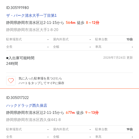
ID:305191980
ザ・パーク清水大手一丁目第1
564m
8～12分
静岡県静岡市清水区辻2-11-15から
徒歩
静岡県静岡市清水区大手1-8-20
-
-
13台
駐車場形式
屋内外形式
駐車台数
-
-
-
全長
全幅
車高
■入出庫可能時間
2026年7月24日
更新
24時間
気に入った駐車場を見つけたら
ハートをタップしてマイPに保存
ID:305017322
ハックドラッグ西久保店
677m
9～13分
静岡県静岡市清水区辻2-11-15から
徒歩
静岡県静岡市清水区西久保441-8
-
-
19台
駐車場形式
屋内外形式
駐車台数
-
-
-
全長
全幅
車高