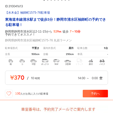
ID:310041613
【水木金】袖師町1575-76駐車場
東海道本線清水駅まで徒歩3分！静岡市清水区袖師町の予約でき
る駐車場！
529m
7～10分
静岡県静岡市清水区辻2-11-15から
徒歩
予約できてオススメ！
静岡県静岡市清水区袖師町1575-76 丸岩ラーメン
平置き
屋外
5台
駐車場形式
屋内外形式
駐車台数
500cm
250cm
-
全長
全幅
車高
軽
コ
中型
ボックス
SUV
大型車
トラック
原付
バイク
¥370
/
10
14:00
～
0:00
空
時間
予約へ
100
人が
お気に入りの駐車場