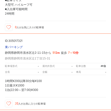
■駐車サイズ
大型可 ハイルーフ可
■入出庫可能時間
24時間
8
人が
お気に入りの駐車場
ID:305017321
東パーキング
512m
7～10分
静岡県静岡市清水区辻2-11-15から
徒歩
静岡県静岡市清水区辻1丁目15-31
-
-
49台
駐車場形式
屋内外形式
駐車台数
-
-
-
全長
全幅
車高
1時間¥200以降30分毎¥100
1日最大¥1000
1泊(22:00～翌7:00)¥300
20
人が
お気に入りの駐車場