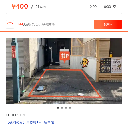
¥400
/
24
0:00
～
0:00
空
時間
予約へ
144
人が
お気に入りの駐車場
ID:310010370
【夜間のみ】真砂町1-21駐車場