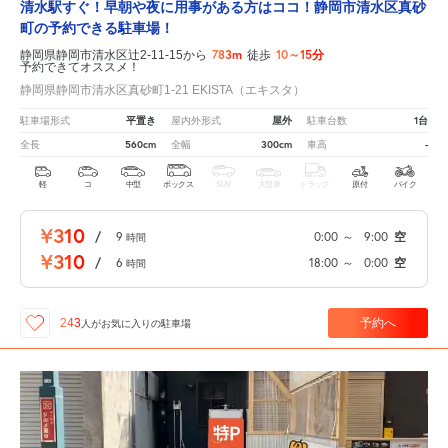
清水駅すぐ！早朝や夜に用事がある方はココ！静岡市清水区真砂
町の予約できる駐車場！
783m
10～15分
静岡県静岡市清水区辻2-11-15から
徒歩
予約できてオススメ！
静岡県静岡市清水区真砂町1-21 EKISTA（エキスタ）
平置き
屋外
1台
駐車場形式
屋内外形式
駐車台数
560cm
300cm
-
全長
全幅
車高
軽
コ
中型
ボックス
SUV
大型車
トラック
原付
バイク
¥310
/
9
0:00
～
9:00
空
時間
¥310
/
6
18:00
～
0:00
空
時間
予約へ
243
人が
お気に入りの駐車場