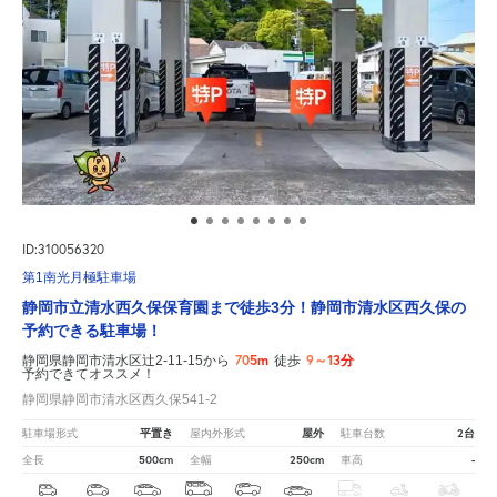
ID:310056320
第1南光月極駐車場
静岡市立清水西久保保育園まで徒歩3分！静岡市清水区西久保の
予約できる駐車場！
705m
9～13分
静岡県静岡市清水区辻2-11-15から
徒歩
予約できてオススメ！
静岡県静岡市清水区西久保541-2
平置き
屋外
2台
駐車場形式
屋内外形式
駐車台数
500cm
250cm
-
全長
全幅
車高