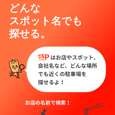
どんな
スポット名でも
探せる。