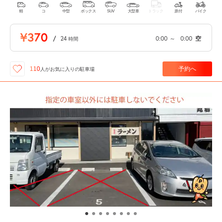
軽
コ
中型
ボックス
SUV
大型車
トラック
原付
バイク
¥370
/
24
0:00
～
0:00
空
時間
予約へ
110
人が
お気に入りの駐車場