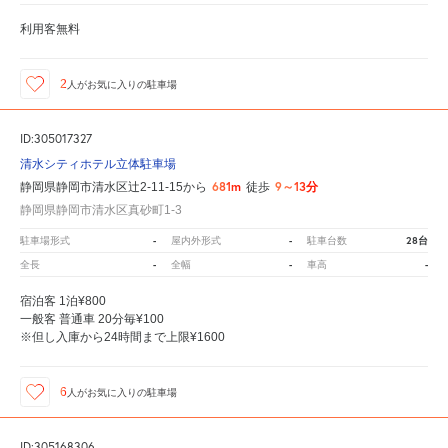
利用客無料
2
人が
お気に入りの駐車場
ID:305017327
清水シティホテル立体駐車場
681m
9～13分
静岡県静岡市清水区辻2-11-15から
徒歩
静岡県静岡市清水区真砂町1-3
-
-
28台
駐車場形式
屋内外形式
駐車台数
-
-
-
全長
全幅
車高
宿泊客 1泊¥800
一般客 普通車 20分毎¥100
※但し入庫から24時間まで上限¥1600
6
人が
お気に入りの駐車場
ID:305168306