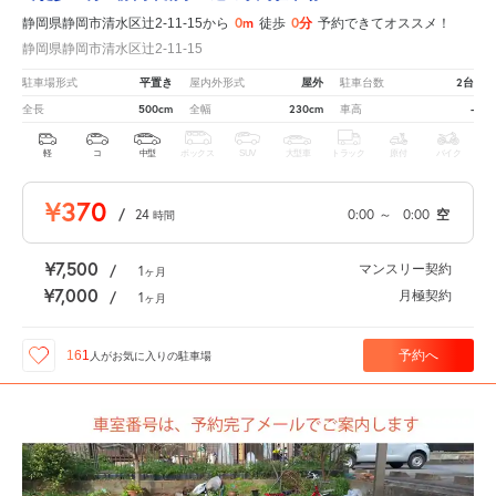
0m
0分
静岡県静岡市清水区辻2-11-15から
徒歩
予約できてオススメ！
静岡県静岡市清水区辻2-11-15
平置き
屋外
2台
駐車場形式
屋内外形式
駐車台数
500cm
230cm
-
全長
全幅
車高
軽
コ
中型
ボックス
SUV
大型車
トラック
原付
バイク
¥370
/
24
0:00
～
0:00
空
時間
¥7,500
マンスリー契約
/
1
ヶ月
¥7,000
月極契約
/
1
ヶ月
予約へ
161
人が
お気に入りの駐車場