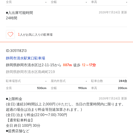
-
-
-
全長
全幅
車高
■入出庫可能時間
2026年7月24日
更新
24時間
1
人が
お気に入りの駐車場
ID:305118213
静岡市清水駅東口駐車場
887m
12～17分
静岡県静岡市清水区辻2-11-15から
徒歩
静岡県静岡市清水区島崎町219
-
-
284台
駐車場形式
屋内外形式
駐車台数
530cm
190cm
200cm
全長
全幅
車高
■上限料金
2026年7月24日
更新
(全日) 連続10時間以上 2,000円 (※ただし、当日の営業時間内に限ります。
超過の場合は泊まり料金等別途加算されます。)
(全日) 泊まり料金(22:00〜7:00) 700円
【通常駐車料金】
全日 終日 100円 30分
■提携店舗など