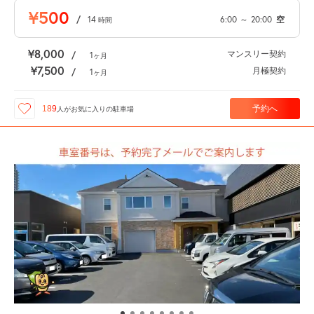
¥500
/
14
6:00
～
20:00
空
時間
¥8,000
マンスリー契約
/
1
ヶ月
¥7,500
月極契約
/
1
ヶ月
予約へ
189
人が
お気に入りの駐車場