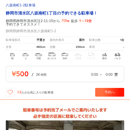
八坂南町1-2駐車場
静岡市清水区八坂南町1丁目の予約できる駐車場！
717m
9～13分
静岡県静岡市清水区辻2-11-15から
徒歩
予約できてオススメ！
静岡県静岡市清水区八坂南町1-2
平置き
屋外
1台
駐車場形式
屋内外形式
駐車台数
480cm
200cm
-
全長
全幅
車高
軽
コ
中型
ボックス
SUV
大型車
トラック
原付
バイク
¥500
/
24
0:00
～
0:00
空
時間
予約へ
63
人が
お気に入りの駐車場