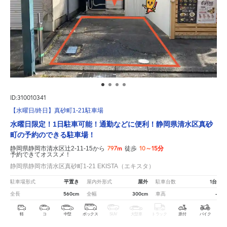
ID:310010341
【水曜日/終日】真砂町1-21駐車場
水曜日限定！1日駐車可能！通勤などに便利！静岡県清水区真砂
町の予約のできる駐車場！
797m
10～15分
静岡県静岡市清水区辻2-11-15から
徒歩
予約できてオススメ！
静岡県静岡市清水区真砂町1-21 EKISTA（エキスタ）
平置き
屋外
1台
駐車場形式
屋内外形式
駐車台数
560cm
300cm
-
全長
全幅
車高
軽
コ
中型
ボックス
SUV
大型車
トラック
原付
バイク