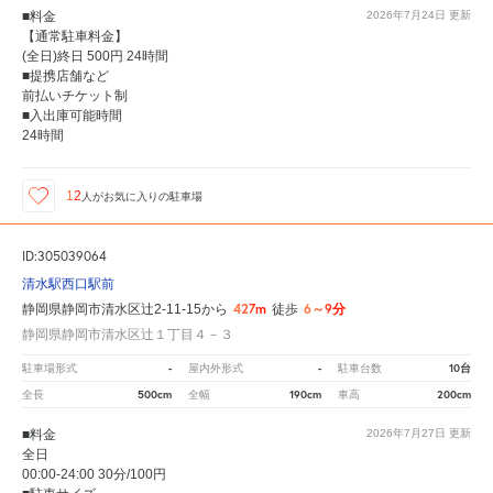
■料金
2026年7月24日
更新
【通常駐車料金】
(全日)終日 500円 24時間
■提携店舗など
前払いチケット制
■入出庫可能時間
24時間
12
人が
お気に入りの駐車場
ID:305039064
清水駅西口駅前
427m
6～9分
静岡県静岡市清水区辻2-11-15から
徒歩
静岡県静岡市清水区辻１丁目４－３
-
-
10台
駐車場形式
屋内外形式
駐車台数
500cm
190cm
200cm
全長
全幅
車高
■料金
2026年7月27日
更新
全日
00:00-24:00 30分/100円