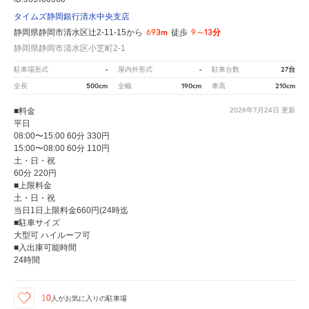
タイムズ静岡銀行清水中央支店
693m
9～13分
静岡県静岡市清水区辻2-11-15から
徒歩
静岡県静岡市清水区小芝町2-1
-
-
27台
駐車場形式
屋内外形式
駐車台数
500cm
190cm
210cm
全長
全幅
車高
■料金
2026年7月24日
更新
平日
08:00〜15:00 60分 330円
15:00〜08:00 60分 110円
土・日・祝
60分 220円
■上限料金
土・日・祝
当日1日上限料金660円(24時迄
■駐車サイズ
大型可 ハイルーフ可
■入出庫可能時間
24時間
10
人が
お気に入りの駐車場