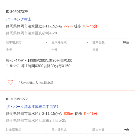
ID:305017329
パーキング村上
772m
10～15分
静岡県静岡市清水区辻2-11-15から
徒歩
静岡県静岡市清水区真砂町4-28
-
-
30台
駐車場形式
屋内外形式
駐車台数
-
-
-
全長
全幅
車高
軽･5･4ﾅﾝﾊﾞｰ 1時間¥200以降30分毎¥100
1･8ﾅﾝﾊﾞｰ等 1時間¥300以降30分毎¥150
7
人が
お気に入りの駐車場
ID:305191979
ザ・パーク清水江尻東二丁目第1
825m
11～16分
静岡県静岡市清水区辻2-11-15から
徒歩
静岡県静岡市清水区江尻東2丁目5-25
-
-
9台
駐車場形式
屋内外形式
駐車台数