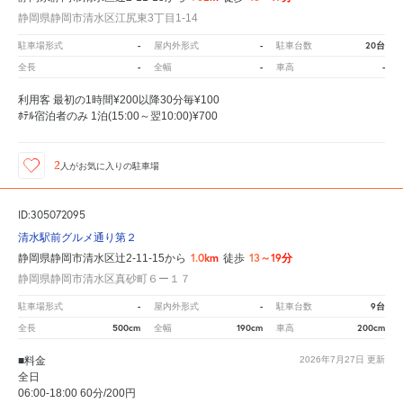
静岡県静岡市清水区江尻東3丁目1-14
-
-
20台
駐車場形式
屋内外形式
駐車台数
-
-
-
全長
全幅
車高
利用客 最初の1時間¥200以降30分毎¥100
ﾎﾃﾙ宿泊者のみ 1泊(15:00～翌10:00)¥700
2
人が
お気に入りの駐車場
ID:305072095
清水駅前グルメ通り第２
1.0km
13～19分
静岡県静岡市清水区辻2-11-15から
徒歩
静岡県静岡市清水区真砂町６ー１７
-
-
9台
駐車場形式
屋内外形式
駐車台数
500cm
190cm
200cm
全長
全幅
車高
■料金
2026年7月27日
更新
全日
06:00-18:00 60分/200円