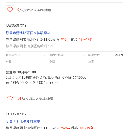
9
人が
お気に入りの駐車場
ID:305017318
静岡市清水駅東口立体駐車場
918m
12～17分
静岡県静岡市清水区辻2-11-15から
徒歩
静岡県静岡市清水区島崎町219
-
-
284台
駐車場形式
屋内外形式
駐車台数
-
-
-
全長
全幅
車高
普通車 30分毎¥100
1回につき10時間を超える場合(泊まりを除く)¥2000
宿泊料金 22:00～翌7:00 1泊¥700
14
人が
お気に入りの駐車場
ID:305017312
キヨナミホテル駐車場
962m
13～19分
静岡県静岡市清水区辻2-11-15から
徒歩