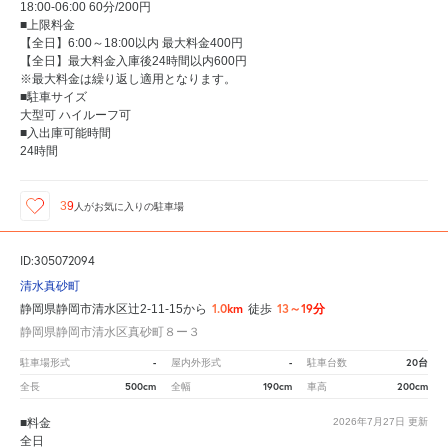
18:00-06:00 60分/200円
■上限料金
【全日】6:00～18:00以内 最大料金400円
【全日】最大料金入庫後24時間以内600円
※最大料金は繰り返し適用となります。
■駐車サイズ
大型可 ハイルーフ可
■入出庫可能時間
24時間
39
人が
お気に入りの駐車場
ID:305072094
清水真砂町
1.0km
13～19分
静岡県静岡市清水区辻2-11-15から
徒歩
静岡県静岡市清水区真砂町８ー３
-
-
20台
駐車場形式
屋内外形式
駐車台数
500cm
190cm
200cm
全長
全幅
車高
■料金
2026年7月27日
更新
全日