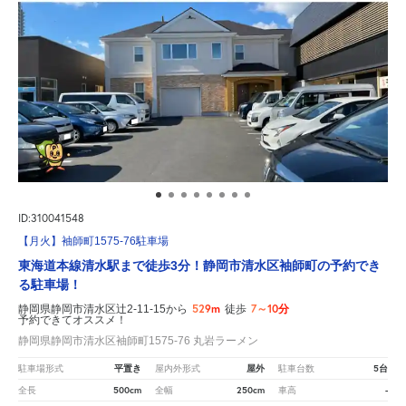
ID:310041548
【月火】袖師町1575-76駐車場
東海道本線清水駅まで徒歩3分！静岡市清水区袖師町の予約でき
る駐車場！
529m
7～10分
静岡県静岡市清水区辻2-11-15から
徒歩
予約できてオススメ！
静岡県静岡市清水区袖師町1575-76 丸岩ラーメン
平置き
屋外
5台
駐車場形式
屋内外形式
駐車台数
500cm
250cm
-
全長
全幅
車高