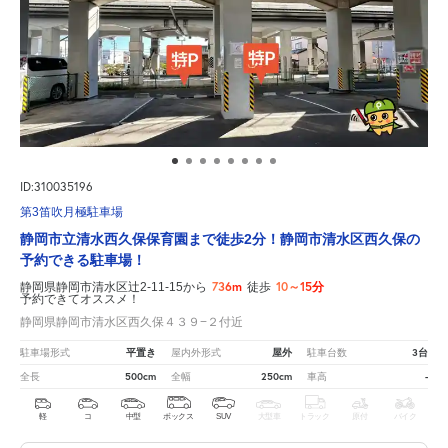
ID:310035196
第3笛吹月極駐車場
静岡市立清水西久保保育園まで徒歩2分！静岡市清水区西久保の
予約できる駐車場！
736m
10～15分
静岡県静岡市清水区辻2-11-15から
徒歩
予約できてオススメ！
静岡県静岡市清水区西久保４３９−２付近
平置き
屋外
3台
駐車場形式
屋内外形式
駐車台数
500cm
250cm
-
全長
全幅
車高
軽
コ
中型
ボックス
SUV
大型車
トラック
原付
バイク