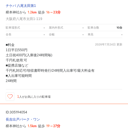
チケパ 八尾太田第1
1.2km
16～23分
樟本神社から
徒歩
大阪府八尾市太田1-119
-
-
10台
駐車場形式
屋内外形式
駐車台数
-
-
-
全長
全幅
車高
■料金
2026年7月24日
更新
1日平日550円
土日祝400円(入庫後24時間毎)
千円札使用:可
■提携店舗など
千円札対応可/領収書即時発行/24時間入出庫可/最大料金有
■入出庫可能時間
24時間
1
人が
お気に入りの駐車場
ID:305194054
長吉出戸パーク・ワン
1.5km
19～27分
樟本神社から
徒歩