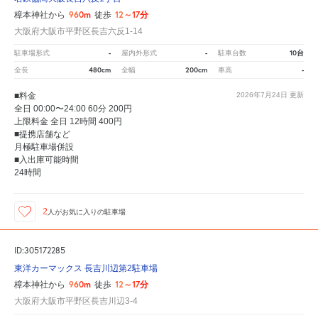
960m
12～17分
樟本神社から
徒歩
大阪府大阪市平野区長吉六反1-14
-
-
10台
駐車場形式
屋内外形式
駐車台数
480cm
200cm
-
全長
全幅
車高
■料金
2026年7月24日
更新
全日 00:00〜24:00 60分 200円
上限料金 全日 12時間 400円
■提携店舗など
月極駐車場併設
■入出庫可能時間
24時間
2
人が
お気に入りの駐車場
ID:305172285
東洋カーマックス 長吉川辺第2駐車場
960m
12～17分
樟本神社から
徒歩
大阪府大阪市平野区長吉川辺3-4