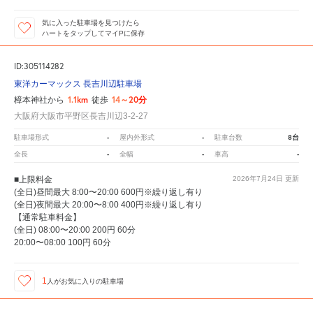
気に入った駐車場を見つけたら
ハートをタップしてマイPに保存
ID:305114282
東洋カーマックス 長吉川辺駐車場
1.1km
14～20分
樟本神社から
徒歩
大阪府大阪市平野区長吉川辺3-2-27
-
-
8台
駐車場形式
屋内外形式
駐車台数
-
-
-
全長
全幅
車高
■上限料金
2026年7月24日
更新
(全日)昼間最大 8:00〜20:00 600円※繰り返し有り
(全日)夜間最大 20:00〜8:00 400円※繰り返し有り
【通常駐車料金】
(全日) 08:00〜20:00 200円 60分
20:00〜08:00 100円 60分
1
人が
お気に入りの駐車場