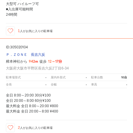
大型可 ハイルーフ可
■入出庫可能時間
24時間
1
人が
お気に入りの駐車場
ID:305020104
Ｐ．ＺＯＮＥ 長吉六反
942m
12～17分
樟本神社から
徒歩
大阪府大阪市平野区長吉六反2丁目6-34
-
-
10台
駐車場形式
屋内外形式
駐車台数
-
-
-
全長
全幅
車高
全日 8:00～20:00 30分¥100
全日 20:00～8:00 60分¥100
最大料金 全日 8:00～20:00 ¥800
最大料金 全日 20:00～8:00 ¥400
2
人が
お気に入りの駐車場