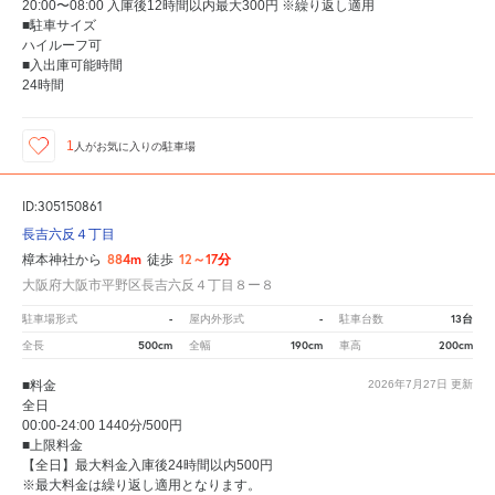
20:00〜08:00 入庫後12時間以内最大300円 ※繰り返し適用
■駐車サイズ
ハイルーフ可
■入出庫可能時間
24時間
1
人が
お気に入りの駐車場
ID:305150861
長吉六反４丁目
884m
12～17分
樟本神社から
徒歩
大阪府大阪市平野区長吉六反４丁目８ー８
-
-
13台
駐車場形式
屋内外形式
駐車台数
500cm
190cm
200cm
全長
全幅
車高
■料金
2026年7月27日
更新
全日
00:00-24:00 1440分/500円
■上限料金
【全日】最大料金入庫後24時間以内500円
※最大料金は繰り返し適用となります。