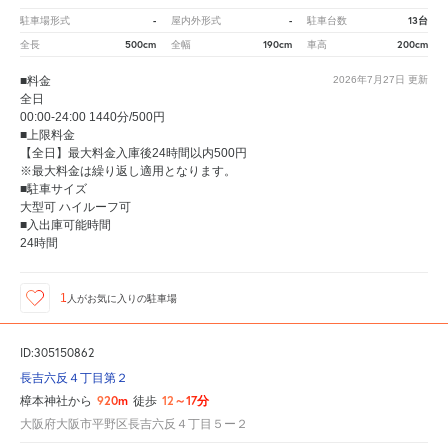
-
-
13台
駐車場形式
屋内外形式
駐車台数
500cm
190cm
200cm
全長
全幅
車高
■料金
2026年7月27日
更新
全日
00:00-24:00 1440分/500円
■上限料金
【全日】最大料金入庫後24時間以内500円
※最大料金は繰り返し適用となります。
■駐車サイズ
大型可 ハイルーフ可
■入出庫可能時間
24時間
1
人が
お気に入りの駐車場
ID:305150862
長吉六反４丁目第２
920m
12～17分
樟本神社から
徒歩
大阪府大阪市平野区長吉六反４丁目５ー２