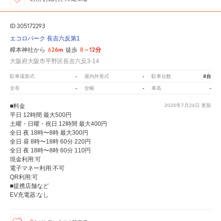
ID:305172293
エコロパーク 長吉六反第1
626m
8～12分
樟本神社から
徒歩
大阪府大阪市平野区長吉六反3-14
-
-
8台
駐車場形式
屋内外形式
駐車台数
-
-
-
全長
全幅
車高
■料金
2026年7月24日
更新
平日 12時間 最大500円
土曜・日曜・祝日 12時間 最大400円
全日 夜 18時〜8時 最大300円
全日 昼 8時〜18時 60分 220円
全日 夜 18時〜8時 60分 110円
現金利用:可
電子マネー利用:不可
QR利用:可
■提携店舗など
EV充電器:なし