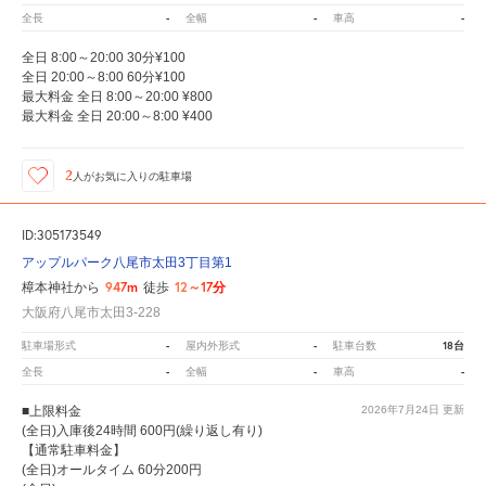
-
-
-
全長
全幅
車高
全日 8:00～20:00 30分¥100
全日 20:00～8:00 60分¥100
最大料金 全日 8:00～20:00 ¥800
最大料金 全日 20:00～8:00 ¥400
2
人が
お気に入りの駐車場
ID:305173549
アップルパーク八尾市太田3丁目第1
947m
12～17分
樟本神社から
徒歩
大阪府八尾市太田3-228
-
-
18台
駐車場形式
屋内外形式
駐車台数
-
-
-
全長
全幅
車高
■上限料金
2026年7月24日
更新
(全日)入庫後24時間 600円(繰り返し有り)
【通常駐車料金】
(全日)オールタイム 60分200円