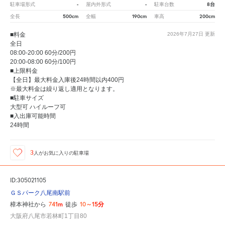
-
-
8台
駐車場形式
屋内外形式
駐車台数
500cm
190cm
200cm
全長
全幅
車高
■料金
2026年7月27日
更新
全日
08:00-20:00 60分/200円
20:00-08:00 60分/100円
■上限料金
【全日】最大料金入庫後24時間以内400円
※最大料金は繰り返し適用となります。
■駐車サイズ
大型可 ハイルーフ可
■入出庫可能時間
24時間
3
人が
お気に入りの駐車場
ID:305021105
ＧＳパーク八尾南駅前
741m
10～15分
樟本神社から
徒歩
大阪府八尾市若林町1丁目80