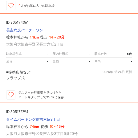
4
人が
お気に入りの駐車場
ID:305194061
長吉六反パーク・ワン
1.1km
14～20分
樟本神社から
徒歩
大阪府大阪市平野区長吉六反2丁目
-
-
5台
駐車場形式
屋内外形式
駐車台数
-
-
-
全長
全幅
車高
■提携店舗など
2026年7月24日
更新
フラップ式
気に入った駐車場を見つけたら
ハートをタップしてマイPに保存
ID:305172294
タイムパーキング長吉六反3丁目
746m
10～15分
樟本神社から
徒歩
大阪府大阪市平野区長吉六反3丁目6番20号