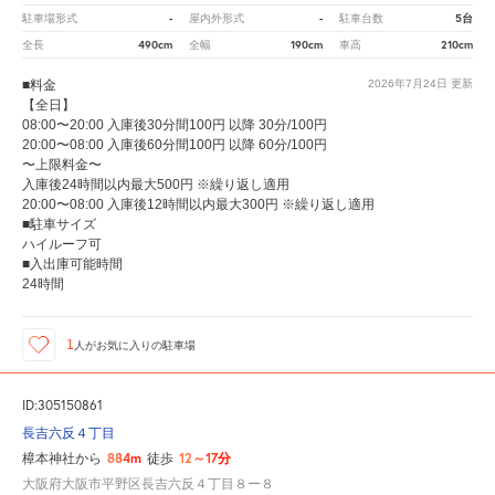
-
-
5台
駐車場形式
屋内外形式
駐車台数
490cm
190cm
210cm
全長
全幅
車高
■料金
2026年7月24日
更新
【全日】
08:00〜20:00 入庫後30分間100円 以降 30分/100円
20:00〜08:00 入庫後60分間100円 以降 60分/100円
〜上限料金〜
入庫後24時間以内最大500円 ※繰り返し適用
20:00〜08:00 入庫後12時間以内最大300円 ※繰り返し適用
■駐車サイズ
ハイルーフ可
■入出庫可能時間
24時間
1
人が
お気に入りの駐車場
ID:305150861
長吉六反４丁目
884m
12～17分
樟本神社から
徒歩
大阪府大阪市平野区長吉六反４丁目８ー８