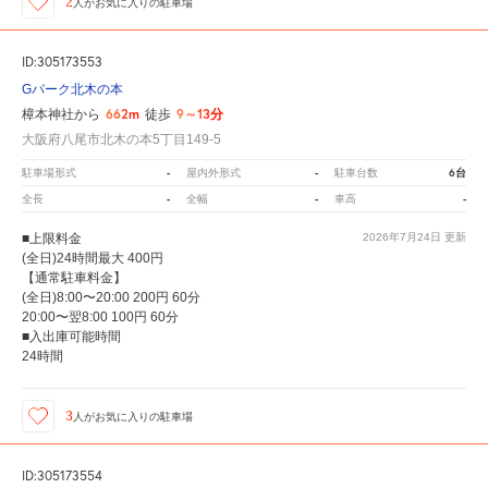
2
人が
お気に入りの駐車場
ID:305173553
Gパーク北木の本
662m
9～13分
樟本神社から
徒歩
大阪府八尾市北木の本5丁目149-5
-
-
6台
駐車場形式
屋内外形式
駐車台数
-
-
-
全長
全幅
車高
■上限料金
2026年7月24日
更新
(全日)24時間最大 400円
【通常駐車料金】
(全日)8:00〜20:00 200円 60分
20:00〜翌8:00 100円 60分
■入出庫可能時間
24時間
3
人が
お気に入りの駐車場
ID:305173554