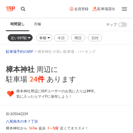
会員登録
駐車場貸出
時間貸し
月極
マップ
近い特P順
車種
今日
明日
日付
駐車場予約の特P
樟本神社 の安い駐車場・パーキング
樟本神社
周辺に
24
件
駐車場
あります
39
樟本神社周辺に特Pユーザーのお気に入りは
件。
気に入ったらマイPに保存しよう！
ID:305042239
八尾南木の本７丁目
167m
3～5分
樟本神社から
徒歩
近くてオススメ！