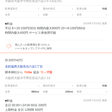
大阪府大阪市平野区長吉六反2-6-33(近35)
-
-
10台
駐車場形式
屋内外形式
駐車台数
-
-
-
全長
全幅
車高
■料金
2026年7月24日
更新
平日 8〜20:100円/30分 時間内最大800円 20〜8:100円/60分
時間内最大400円 サービス券使用可能
気に入った駐車場を見つけたら
ハートをタップしてマイPに保存
ID:305114272
名鉄協商大阪長吉六反1丁目
960m
12～17分
樟本神社から
徒歩
大阪府大阪市平野区長吉六反1-14
-
-
10台
駐車場形式
屋内外形式
駐車台数
480cm
200cm
-
全長
全幅
車高
■料金
2026年7月24日
更新
全日 00:00〜24:00 60分 200円
上限料金 全日 12時間 400円