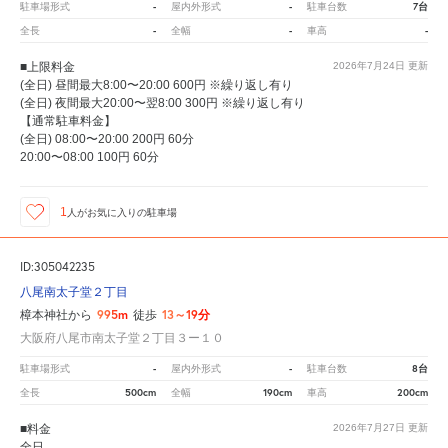
-
-
7台
駐車場形式
屋内外形式
駐車台数
-
-
-
全長
全幅
車高
■上限料金
2026年7月24日
更新
(全日) 昼間最大8:00〜20:00 600円 ※繰り返し有り
(全日) 夜間最大20:00〜翌8:00 300円 ※繰り返し有り
【通常駐車料金】
(全日) 08:00〜20:00 200円 60分
20:00〜08:00 100円 60分
1
人が
お気に入りの駐車場
ID:305042235
八尾南太子堂２丁目
995m
13～19分
樟本神社から
徒歩
大阪府八尾市南太子堂２丁目３ー１０
-
-
8台
駐車場形式
屋内外形式
駐車台数
500cm
190cm
200cm
全長
全幅
車高
■料金
2026年7月27日
更新
全日