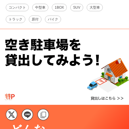
コンパクト
中型車
1BOX
SUV
大型車
トラック
原付
バイク