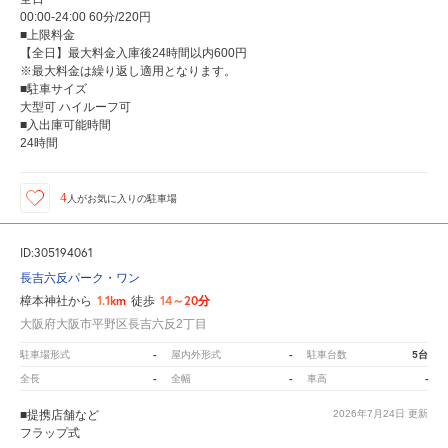
00:00-24:00 60分/220円
■上限料金
【全日】最大料金入庫後24時間以内600円
※最大料金は繰り返し適用となります。
■駐車サイズ
大型可 ハイルーフ可
■入出庫可能時間
24時間
4
人が
お気に入りの駐車場
ID:305194061
長吉六反パーク・ワン
1.1km
14～20分
樟本神社から
徒歩
大阪府大阪市平野区長吉六反2丁目
-
-
5台
駐車場形式
屋内外形式
駐車台数
-
-
-
全長
全幅
車高
■提携店舗など
2026年7月24日
更新
フラップ式