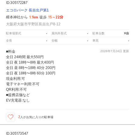
ID:305172287
エコロパーク 長吉出戸第1
1.1km
15～22分
樟本神社から
徒歩
大阪府大阪市平野区長吉出戸8-12
-
-
9台
駐車場形式
屋内外形式
駐車台数
-
-
-
全長
全幅
車高
■料金
2026年7月24日
更新
全日 24時間 最大550円
全日 夜 18時〜8時 最大400円
全日 昼 8時〜18時 40分 200円
全日 夜 18時〜8時 60分 100円
現金利用:可
電子マネー利用:不可
QR利用:不可
■提携店舗など
EV充電器:なし
2
人が
お気に入りの駐車場
ID:305173547