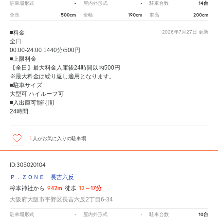
-
-
14台
駐車場形式
屋内外形式
駐車台数
500cm
190cm
200cm
全長
全幅
車高
■料金
2026年7月27日
更新
全日
00:00-24:00 1440分/500円
■上限料金
【全日】最大料金入庫後24時間以内500円
※最大料金は繰り返し適用となります。
■駐車サイズ
大型可 ハイルーフ可
■入出庫可能時間
24時間
1
人が
お気に入りの駐車場
ID:305020104
Ｐ．ＺＯＮＥ 長吉六反
942m
12～17分
樟本神社から
徒歩
大阪府大阪市平野区長吉六反2丁目6-34
-
-
10台
駐車場形式
屋内外形式
駐車台数