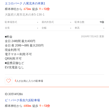
エコロパーク 八尾北木の本第1
673m
9～13分
樟本神社から
徒歩
大阪府八尾市北木の本5-136-1
-
-
11台
駐車場形式
屋内外形式
駐車台数
-
-
-
全長
全幅
車高
■料金
2026年7月24日
更新
全日 24時間 最大400円
全日 夜 20時〜8時 最大200円
現金利用:可
電子マネー利用:不可
QR利用:不可
■提携店舗など
EV充電器:なし
4
人が
お気に入りの駐車場
ID:305149286
ピ！パーク長吉六反駐車場
680m
9～13分
樟本神社から
徒歩