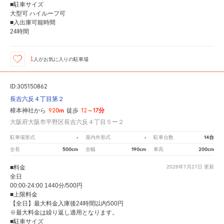
■駐車サイズ
大型可 ハイルーフ可
■入出庫可能時間
24時間
1
人が
お気に入りの駐車場
ID:305150862
長吉六反４丁目第２
920m
12～17分
樟本神社から
徒歩
大阪府大阪市平野区長吉六反４丁目５ー２
-
-
14台
駐車場形式
屋内外形式
駐車台数
500cm
190cm
200cm
全長
全幅
車高
■料金
2026年7月27日
更新
全日
00:00-24:00 1440分/500円
■上限料金
【全日】最大料金入庫後24時間以内500円
※最大料金は繰り返し適用となります。
■駐車サイズ