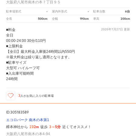
大阪府八尾市南木の本７丁目９５
-
-
6台
駐車場形式
屋内外形式
駐車台数
500cm
190cm
200cm
全長
全幅
車高
■料金
2026年7月27日
更新
全日
00:00-24:00 30分/110円
■上限料金
【全日】最大料金入庫後24時間以内550円
※最大料金は繰り返し適用となります。
■駐車サイズ
大型可 ハイルーフ可
■入出庫可能時間
24時間
3
人が
お気に入りの駐車場
ID:305183589
エコロパーク 南木の本第1
232m
3～5分
樟本神社から
徒歩
近くてオススメ！
大阪府八尾市南木の本4-94