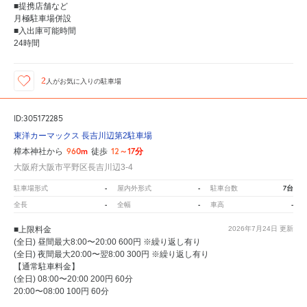
■提携店舗など
月極駐車場併設
■入出庫可能時間
24時間
2
人が
お気に入りの駐車場
ID:305172285
東洋カーマックス 長吉川辺第2駐車場
960m
12～17分
樟本神社から
徒歩
大阪府大阪市平野区長吉川辺3-4
-
-
7台
駐車場形式
屋内外形式
駐車台数
-
-
-
全長
全幅
車高
■上限料金
2026年7月24日
更新
(全日) 昼間最大8:00〜20:00 600円 ※繰り返し有り
(全日) 夜間最大20:00〜翌8:00 300円 ※繰り返し有り
【通常駐車料金】
(全日) 08:00〜20:00 200円 60分
20:00〜08:00 100円 60分