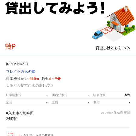
ID:305194631
ブレイク西木の本
465m
6～9分
樟本神社から
徒歩
大阪府八尾市西木の本1-72-2
-
-
5台
駐車場形式
屋内外形式
駐車台数
-
-
-
全長
全幅
車高
■入出庫可能時間
2026年7月24日
更新
24時間
1
人が
お気に入りの駐車場