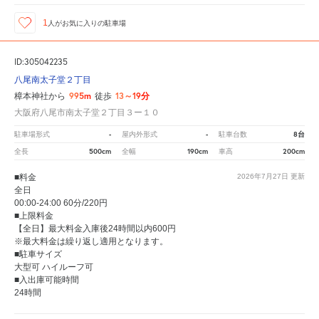
1
人が
お気に入りの駐車場
ID:305042235
八尾南太子堂２丁目
995m
13～19分
樟本神社から
徒歩
大阪府八尾市南太子堂２丁目３ー１０
-
-
8台
駐車場形式
屋内外形式
駐車台数
500cm
190cm
200cm
全長
全幅
車高
■料金
2026年7月27日
更新
全日
00:00-24:00 60分/220円
■上限料金
【全日】最大料金入庫後24時間以内600円
※最大料金は繰り返し適用となります。
■駐車サイズ
大型可 ハイルーフ可
■入出庫可能時間
24時間