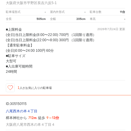
大阪府大阪市平野区長吉六反5-1
-
-
11台
駐車場形式
屋内外形式
駐車台数
505cm
205cm
-
全長
全幅
車高
■上限料金
2026年7月24日
更新
(全日)当日上限料金(8:00〜22:00) 700円 （1回限り適用）
(全日)当日上限料金(22:00〜8:00) 300円 （1回限り適用）
【通常駐車料金】
(全日)0:00〜24:00 100円 60分
■駐車サイズ
大型可
■入出庫可能時間
24時間
1
人が
お気に入りの駐車場
ID:305150115
八尾西木の本４丁目
712m
9～13分
樟本神社から
徒歩
大阪府八尾市西木の本４丁目４