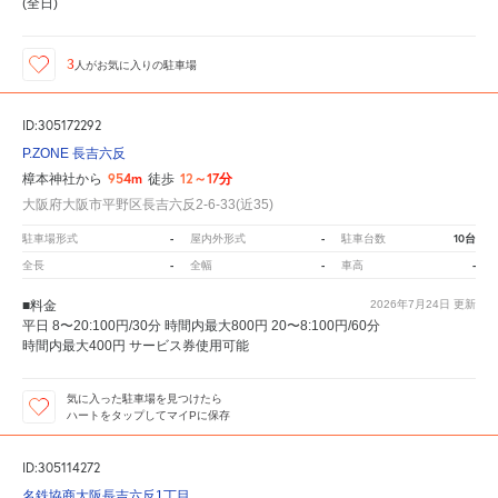
(全日)
3
人が
お気に入りの駐車場
ID:305172292
P.ZONE 長吉六反
954m
12～17分
樟本神社から
徒歩
大阪府大阪市平野区長吉六反2-6-33(近35)
-
-
10台
駐車場形式
屋内外形式
駐車台数
-
-
-
全長
全幅
車高
■料金
2026年7月24日
更新
平日 8〜20:100円/30分 時間内最大800円 20〜8:100円/60分
時間内最大400円 サービス券使用可能
気に入った駐車場を見つけたら
ハートをタップしてマイPに保存
ID:305114272
名鉄協商大阪長吉六反1丁目