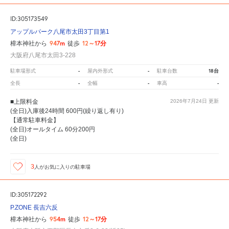
ID:305173549
アップルパーク八尾市太田3丁目第1
947m
12～17分
樟本神社から
徒歩
大阪府八尾市太田3-228
-
-
18台
駐車場形式
屋内外形式
駐車台数
-
-
-
全長
全幅
車高
■上限料金
2026年7月24日
更新
(全日)入庫後24時間 600円(繰り返し有り)
【通常駐車料金】
(全日)オールタイム 60分200円
(全日)
3
人が
お気に入りの駐車場
ID:305172292
P.ZONE 長吉六反
954m
12～17分
樟本神社から
徒歩