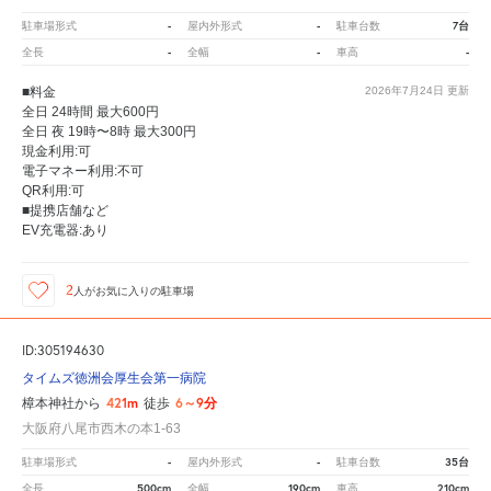
-
-
7台
駐車場形式
屋内外形式
駐車台数
-
-
-
全長
全幅
車高
■料金
2026年7月24日
更新
全日 24時間 最大600円
全日 夜 19時〜8時 最大300円
現金利用:可
電子マネー利用:不可
QR利用:可
■提携店舗など
EV充電器:あり
2
人が
お気に入りの駐車場
ID:305194630
タイムズ徳洲会厚生会第一病院
421m
6～9分
樟本神社から
徒歩
大阪府八尾市西木の本1-63
-
-
35台
駐車場形式
屋内外形式
駐車台数
500cm
190cm
210cm
全長
全幅
車高