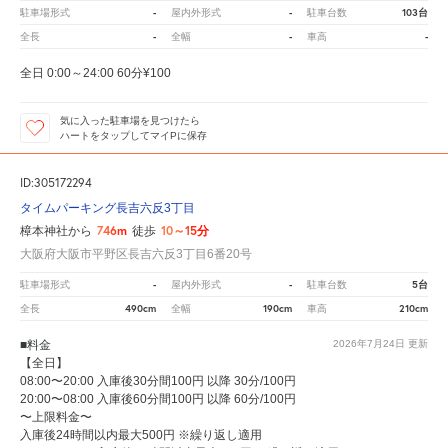
-
-
103台
駐車場形式
屋内外形式
駐車台数
-
-
-
全長
全幅
車高
全日 0:00～24:00 60分¥100
気に入った駐車場を見つけたら
ハートをタップしてマイPに保存
ID:305172294
タイムパーキング長吉六反3丁目
746m
10～15分
樟本神社から
徒歩
大阪府大阪市平野区長吉六反3丁目6番20号
-
-
5台
駐車場形式
屋内外形式
駐車台数
490cm
190cm
210cm
全長
全幅
車高
■料金
2026年7月24日
更新
【全日】
08:00〜20:00 入庫後30分間100円 以降 30分/100円
20:00〜08:00 入庫後60分間100円 以降 60分/100円
〜上限料金〜
入庫後24時間以内最大500円 ※繰り返し適用