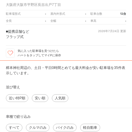
大阪府大阪市平野区長吉出戸7丁目
-
-
12台
駐車場形式
屋内外形式
駐車台数
-
-
-
全長
全幅
車高
■提携店舗など
2026年7月24日
更新
フラップ式
気に入った駐車場を見つけたら
ハートをタップしてマイPに保存
樟本神社周辺の、土日・平日0時間とめても最大料金が安い駐車場を35件表
示しています。
並び替え
近い特P順
安い順
人気順
車種で絞り込み
すべて
クルマのみ
バイクのみ
軽自動車