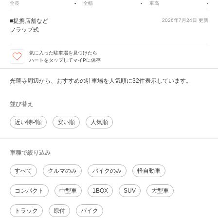
-
-
-
全長
全幅
車高
■提携店舗など
2026年7月24日
更新
フラップ式
気に入った駐車場を見つけたら
ハートをタップしてマイPに保存
光蓮寺周辺から、おすすめの駐車場を人気順に32件表示しています。
並び替え
近い特P順
安い順
人気順
車種で絞り込み
すべて
クルマのみ
バイクのみ
軽自動車
コンパクト
中型車
1BOX
SUV
大型車
トラック
原付
バイク