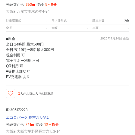
363m
5～8分
光蓮寺から
徒歩
大阪府八尾市南木の本4-94
-
-
7台
駐車場形式
屋内外形式
駐車台数
-
-
-
全長
全幅
車高
■料金
2026年7月24日
更新
全日 24時間 最大600円
全日 夜 19時〜8時 最大300円
現金利用:可
電子マネー利用:不可
QR利用:可
■提携店舗など
EV充電器:あり
2
人が
お気に入りの駐車場
ID:305172293
エコロパーク 長吉六反第1
741m
10～15分
光蓮寺から
徒歩
大阪府大阪市平野区長吉六反3-14