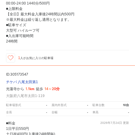
00:00-24:00 1440分/500円
■上限料金
【全日】最大料金入庫後24時間以内500円
※最大料金は繰り返し適用となります。
■駐車サイズ
大型可 ハイルーフ可
■入出庫可能時間
24時間
1
人が
お気に入りの駐車場
ID:305173547
チケパ 八尾太田第1
1.1km
14～20分
光蓮寺から
徒歩
大阪府八尾市太田1-119
-
-
10台
駐車場形式
屋内外形式
駐車台数
-
-
-
全長
全幅
車高
■料金
2026年7月24日
更新
1日平日550円
土日祝400円(入庫後24時間毎)