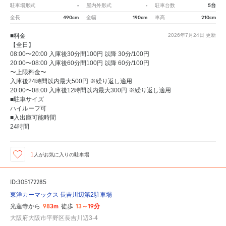
-
-
5台
駐車場形式
屋内外形式
駐車台数
490cm
190cm
210cm
全長
全幅
車高
■料金
2026年7月24日
更新
【全日】
08:00〜20:00 入庫後30分間100円 以降 30分/100円
20:00〜08:00 入庫後60分間100円 以降 60分/100円
〜上限料金〜
入庫後24時間以内最大500円 ※繰り返し適用
20:00〜08:00 入庫後12時間以内最大300円 ※繰り返し適用
■駐車サイズ
ハイルーフ可
■入出庫可能時間
24時間
1
人が
お気に入りの駐車場
ID:305172285
東洋カーマックス 長吉川辺第2駐車場
983m
13～19分
光蓮寺から
徒歩
大阪府大阪市平野区長吉川辺3-4