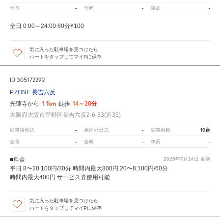
-
-
-
全長
全幅
車高
全日 0:00～24:00 60分¥100
気に入った駐車場を見つけたら
ハートをタップしてマイPに保存
ID:305172292
P.ZONE 長吉六反
1.1km
14～20分
光蓮寺から
徒歩
大阪府大阪市平野区長吉六反2-6-33(近35)
-
-
10台
駐車場形式
屋内外形式
駐車台数
-
-
-
全長
全幅
車高
■料金
2026年7月24日
更新
平日 8〜20:100円/30分 時間内最大800円 20〜8:100円/60分
時間内最大400円 サービス券使用可能
気に入った駐車場を見つけたら
ハートをタップしてマイPに保存