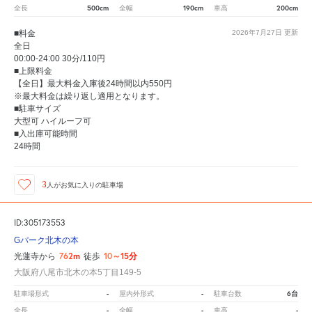
500cm
190cm
200cm
全長
全幅
車高
■料金
2026年7月27日
更新
全日
00:00-24:00 30分/110円
■上限料金
【全日】最大料金入庫後24時間以内550円
※最大料金は繰り返し適用となります。
■駐車サイズ
大型可 ハイルーフ可
■入出庫可能時間
24時間
3
人が
お気に入りの駐車場
ID:305173553
Gパーク北木の本
762m
10～15分
光蓮寺から
徒歩
大阪府八尾市北木の本5丁目149-5
-
-
6台
駐車場形式
屋内外形式
駐車台数
-
-
-
全長
全幅
車高