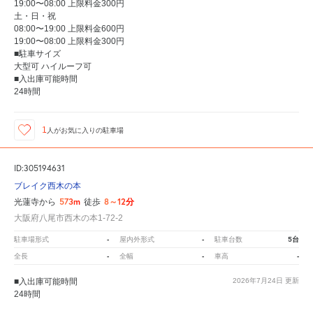
19:00〜08:00 上限料金300円
土・日・祝
08:00〜19:00 上限料金600円
19:00〜08:00 上限料金300円
■駐車サイズ
大型可 ハイルーフ可
■入出庫可能時間
24時間
1
人が
お気に入りの駐車場
ID:305194631
ブレイク西木の本
573m
8～12分
光蓮寺から
徒歩
大阪府八尾市西木の本1-72-2
-
-
5台
駐車場形式
屋内外形式
駐車台数
-
-
-
全長
全幅
車高
■入出庫可能時間
2026年7月24日
更新
24時間