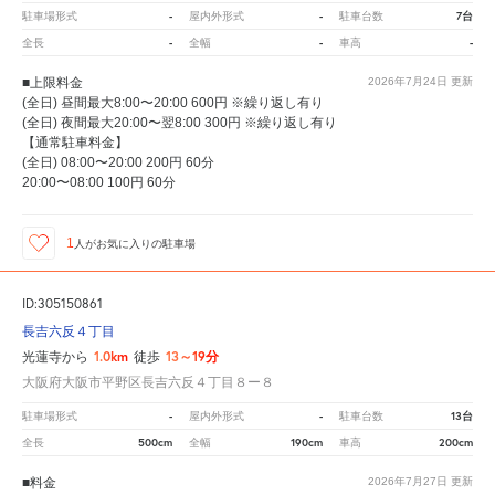
-
-
7台
駐車場形式
屋内外形式
駐車台数
-
-
-
全長
全幅
車高
■上限料金
2026年7月24日
更新
(全日) 昼間最大8:00〜20:00 600円 ※繰り返し有り
(全日) 夜間最大20:00〜翌8:00 300円 ※繰り返し有り
【通常駐車料金】
(全日) 08:00〜20:00 200円 60分
20:00〜08:00 100円 60分
1
人が
お気に入りの駐車場
ID:305150861
長吉六反４丁目
1.0km
13～19分
光蓮寺から
徒歩
大阪府大阪市平野区長吉六反４丁目８ー８
-
-
13台
駐車場形式
屋内外形式
駐車台数
500cm
190cm
200cm
全長
全幅
車高
■料金
2026年7月27日
更新