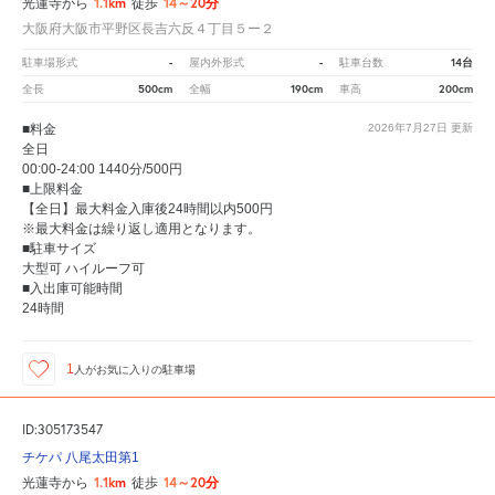
1.1km
14～20分
光蓮寺から
徒歩
大阪府大阪市平野区長吉六反４丁目５ー２
-
-
14台
駐車場形式
屋内外形式
駐車台数
500cm
190cm
200cm
全長
全幅
車高
■料金
2026年7月27日
更新
全日
00:00-24:00 1440分/500円
■上限料金
【全日】最大料金入庫後24時間以内500円
※最大料金は繰り返し適用となります。
■駐車サイズ
大型可 ハイルーフ可
■入出庫可能時間
24時間
1
人が
お気に入りの駐車場
ID:305173547
チケパ 八尾太田第1
1.1km
14～20分
光蓮寺から
徒歩