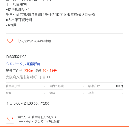
千円札使用:可
■提携店舗など
千円札対応可/領収書即時発行/24時間入出庫可/最大料金有
■入出庫可能時間
24時間
1
人が
お気に入りの駐車場
ID:305021105
ＧＳパーク八尾南駅前
730m
10～15分
光蓮寺から
徒歩
大阪府八尾市若林町1丁目80
-
-
103台
駐車場形式
屋内外形式
駐車台数
-
-
-
全長
全幅
車高
全日 0:00～24:00 60分¥100
気に入った駐車場を見つけたら
ハートをタップしてマイPに保存