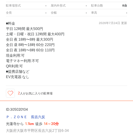
-
-
8台
駐車場形式
屋内外形式
駐車台数
-
-
-
全長
全幅
車高
■料金
2026年7月24日
更新
平日 12時間 最大500円
土曜・日曜・祝日 12時間 最大400円
全日 夜 18時〜8時 最大300円
全日 昼 8時〜18時 60分 220円
全日 夜 18時〜8時 60分 110円
現金利用:可
電子マネー利用:不可
QR利用:可
■提携店舗など
EV充電器:なし
2
人が
お気に入りの駐車場
ID:305020104
Ｐ．ＺＯＮＥ 長吉六反
1.1km
14～20分
光蓮寺から
徒歩
大阪府大阪市平野区長吉六反2丁目6-34