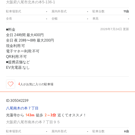
大阪府八尾市北木の本5-136-1
-
-
11台
駐車場形式
屋内外形式
駐車台数
-
-
-
全長
全幅
車高
■料金
2026年7月24日
更新
全日 24時間 最大400円
全日 夜 20時〜8時 最大200円
現金利用:可
電子マネー利用:不可
QR利用:不可
■提携店舗など
EV充電器:なし
4
人が
お気に入りの駐車場
ID:305042239
八尾南木の本７丁目
143m
2～3分
光蓮寺から
徒歩
近くてオススメ！
大阪府八尾市南木の本７丁目９５
-
-
6台
駐車場形式
屋内外形式
駐車台数