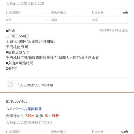
大阪府八尾市太田1-119
-
-
10台
駐車場形式
屋内外形式
駐車台数
-
-
-
全長
全幅
車高
■料金
2026年7月24日
更新
1日平日550円
土日祝400円(入庫後24時間毎)
千円札使用:可
■提携店舗など
千円札対応可/領収書即時発行/24時間入出庫可/最大料金有
■入出庫可能時間
24時間
1
人が
お気に入りの駐車場
ID:305021105
ＧＳパーク八尾南駅前
730m
10～15分
光蓮寺から
徒歩
大阪府八尾市若林町1丁目80
-
-
103台
駐車場形式
屋内外形式
駐車台数