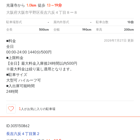
1.0km
13～19分
光蓮寺から
徒歩
大阪府大阪市平野区長吉六反４丁目８ー８
-
-
13台
駐車場形式
屋内外形式
駐車台数
500cm
190cm
200cm
全長
全幅
車高
■料金
2026年7月27日
更新
全日
00:00-24:00 1440分/500円
■上限料金
【全日】最大料金入庫後24時間以内500円
※最大料金は繰り返し適用となります。
■駐車サイズ
大型可 ハイルーフ可
■入出庫可能時間
24時間
1
人が
お気に入りの駐車場
ID:305150862
長吉六反４丁目第２