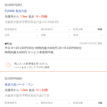
ID:305172292
P.ZONE 長吉六反
1.1km
14～20分
光蓮寺から
徒歩
大阪府大阪市平野区長吉六反2-6-33(近35)
-
-
10台
駐車場形式
屋内外形式
駐車台数
-
-
-
全長
全幅
車高
■料金
2026年7月24日
更新
平日 8〜20:100円/30分 時間内最大800円 20〜8:100円/60分
時間内最大400円 サービス券使用可能
気に入った駐車場を見つけたら
ハートをタップしてマイPに保存
ID:305194061
長吉六反パーク・ワン
1.2km
15～22分
光蓮寺から
徒歩
大阪府大阪市平野区長吉六反2丁目
-
-
5台
駐車場形式
屋内外形式
駐車台数