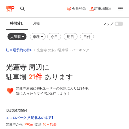
会員登録
駐車場貸出
時間貸し
月極
マップ
人気順
車種
今日
明日
日付
駐車場予約の特P
光蓮寺 の安い駐車場・パーキング
光蓮寺
周辺に
21
件
駐車場
あります
34
光蓮寺周辺に特Pユーザーのお気に入りは
件。
気に入ったらマイPに保存しよう！
ID:305173554
エコロパーク 八尾北木の本第1
790m
10～15分
光蓮寺から
徒歩