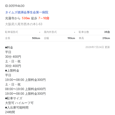
ID:305194630
タイムズ徳洲会厚生会第一病院
530m
7～10分
光蓮寺から
徒歩
大阪府八尾市西木の本1-63
-
-
35台
駐車場形式
屋内外形式
駐車台数
500cm
190cm
210cm
全長
全幅
車高
■料金
2026年7月24日
更新
平日
30分 400円
土・日・祝
30分 400円
■上限料金
平日
19:00〜08:00 上限料金300円
土・日・祝
08:00〜19:00 上限料金600円
19:00〜08:00 上限料金300円
■駐車サイズ
大型可 ハイルーフ可
■入出庫可能時間
24時間