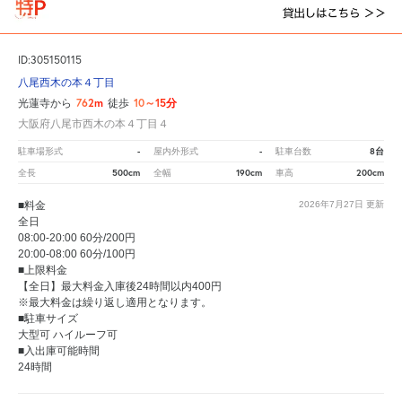
ID:305150115
八尾西木の本４丁目
762m
10～15分
光蓮寺から
徒歩
大阪府八尾市西木の本４丁目４
-
-
8台
駐車場形式
屋内外形式
駐車台数
500cm
190cm
200cm
全長
全幅
車高
■料金
2026年7月27日
更新
全日
08:00-20:00 60分/200円
20:00-08:00 60分/100円
■上限料金
【全日】最大料金入庫後24時間以内400円
※最大料金は繰り返し適用となります。
■駐車サイズ
大型可 ハイルーフ可
■入出庫可能時間
24時間