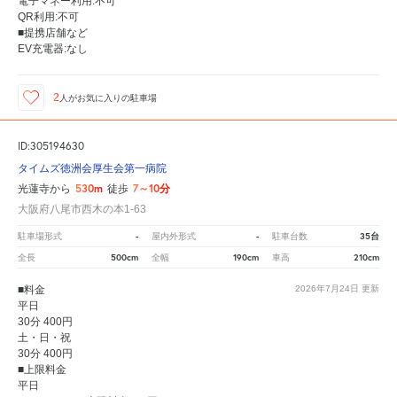
電子マネー利用:不可
QR利用:不可
■提携店舗など
EV充電器:なし
2
人が
お気に入りの駐車場
ID:305194630
タイムズ徳洲会厚生会第一病院
530m
7～10分
光蓮寺から
徒歩
大阪府八尾市西木の本1-63
-
-
35台
駐車場形式
屋内外形式
駐車台数
500cm
190cm
210cm
全長
全幅
車高
■料金
2026年7月24日
更新
平日
30分 400円
土・日・祝
30分 400円
■上限料金
平日