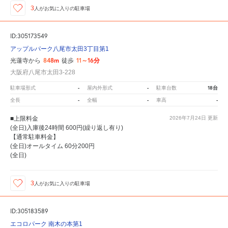
3
人が
お気に入りの駐車場
ID:305173549
アップルパーク八尾市太田3丁目第1
848m
11～16分
光蓮寺から
徒歩
大阪府八尾市太田3-228
-
-
18台
駐車場形式
屋内外形式
駐車台数
-
-
-
全長
全幅
車高
■上限料金
2026年7月24日
更新
(全日)入庫後24時間 600円(繰り返し有り)
【通常駐車料金】
(全日)オールタイム 60分200円
(全日)
3
人が
お気に入りの駐車場
ID:305183589
エコロパーク 南木の本第1