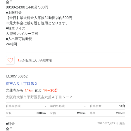
全日
00:00-24:00 1440分/500円
■上限料金
【全日】最大料金入庫後24時間以内500円
※最大料金は繰り返し適用となります。
■駐車サイズ
大型可 ハイルーフ可
■入出庫可能時間
24時間
1
人が
お気に入りの駐車場
ID:305150862
長吉六反４丁目第２
1.1km
14～20分
光蓮寺から
徒歩
大阪府大阪市平野区長吉六反４丁目５ー２
-
-
14台
駐車場形式
屋内外形式
駐車台数
500cm
190cm
200cm
全長
全幅
車高
■料金
2026年7月27日
更新
全日