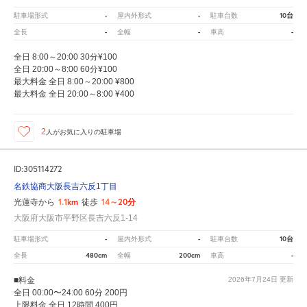
-
-
10台
駐車場形式
屋内外形式
駐車台数
-
-
-
全長
全幅
車高
全日 8:00～20:00 30分¥100
全日 20:00～8:00 60分¥100
最大料金 全日 8:00～20:00 ¥800
最大料金 全日 20:00～8:00 ¥400
2
人が
お気に入りの駐車場
ID:305114272
名鉄協商大阪長吉六反1丁目
1.1km
14～20分
光蓮寺から
徒歩
大阪府大阪市平野区長吉六反1-14
-
-
10台
駐車場形式
屋内外形式
駐車台数
480cm
200cm
-
全長
全幅
車高
■料金
2026年7月24日
更新
全日 00:00〜24:00 60分 200円
上限料金 全日 12時間 400円