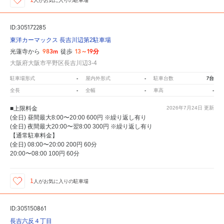
1
人が
お気に入りの駐車場
ID:305172285
東洋カーマックス 長吉川辺第2駐車場
983m
13～19分
光蓮寺から
徒歩
大阪府大阪市平野区長吉川辺3-4
-
-
7台
駐車場形式
屋内外形式
駐車台数
-
-
-
全長
全幅
車高
■上限料金
2026年7月24日
更新
(全日) 昼間最大8:00〜20:00 600円 ※繰り返し有り
(全日) 夜間最大20:00〜翌8:00 300円 ※繰り返し有り
【通常駐車料金】
(全日) 08:00〜20:00 200円 60分
20:00〜08:00 100円 60分
1
人が
お気に入りの駐車場
ID:305150861
長吉六反４丁目