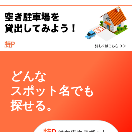
どんな
スポット名でも
探せる。