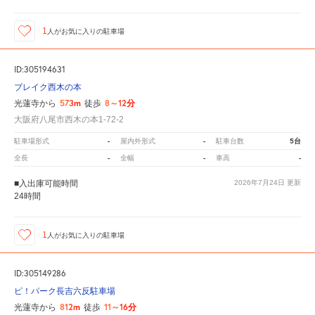
1
人が
お気に入りの駐車場
ID:305194631
ブレイク西木の本
573m
8～12分
光蓮寺から
徒歩
大阪府八尾市西木の本1-72-2
-
-
5台
駐車場形式
屋内外形式
駐車台数
-
-
-
全長
全幅
車高
■入出庫可能時間
2026年7月24日
更新
24時間
1
人が
お気に入りの駐車場
ID:305149286
ピ！パーク長吉六反駐車場
812m
11～16分
光蓮寺から
徒歩