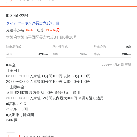
ID:305172294
タイムパーキング長吉六反3丁目
864m
11～16分
光蓮寺から
徒歩
大阪府大阪市平野区長吉六反3丁目6番20号
-
-
5台
駐車場形式
屋内外形式
駐車台数
490cm
190cm
210cm
全長
全幅
車高
■料金
2026年7月24日
更新
【全日】
08:00〜20:00 入庫後30分間100円 以降 30分/100円
20:00〜08:00 入庫後60分間100円 以降 60分/100円
〜上限料金〜
入庫後24時間以内最大500円 ※繰り返し適用
20:00〜08:00 入庫後12時間以内最大300円 ※繰り返し適用
■駐車サイズ
ハイルーフ可
■入出庫可能時間
24時間