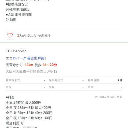
■提携店舗など
月極駐車場併設
■入出庫可能時間
24時間
2
人が
お気に入りの駐車場
ID:305172287
エコロパーク 長吉出戸第1
1.3km
16～23分
光蓮寺から
徒歩
大阪府大阪市平野区長吉出戸8-12
-
-
9台
駐車場形式
屋内外形式
駐車台数
-
-
-
全長
全幅
車高
■料金
2026年7月24日
更新
全日 24時間 最大550円
全日 夜 18時〜8時 最大400円
全日 昼 8時〜18時 40分 200円
全日 夜 18時〜8時 60分 100円
現金利用:可