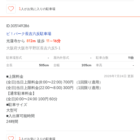
1
人が
お気に入りの駐車場
ID:305149286
ピ！パーク長吉六反駐車場
812m
11～16分
光蓮寺から
徒歩
大阪府大阪市平野区長吉六反5-1
-
-
11台
駐車場形式
屋内外形式
駐車台数
505cm
205cm
-
全長
全幅
車高
■上限料金
2026年7月24日
更新
(全日)当日上限料金(8:00〜22:00) 700円 （1回限り適用）
(全日)当日上限料金(22:00〜8:00) 300円 （1回限り適用）
【通常駐車料金】
(全日)0:00〜24:00 100円 60分
■駐車サイズ
大型可
■入出庫可能時間
24時間
1
人が
お気に入りの駐車場