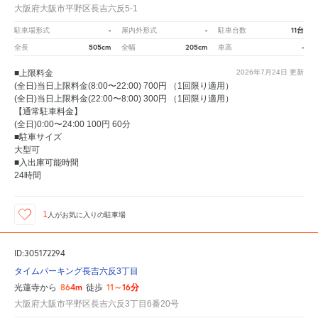
大阪府大阪市平野区長吉六反5-1
-
-
11台
駐車場形式
屋内外形式
駐車台数
505cm
205cm
-
全長
全幅
車高
■上限料金
2026年7月24日
更新
(全日)当日上限料金(8:00〜22:00) 700円 （1回限り適用）
(全日)当日上限料金(22:00〜8:00) 300円 （1回限り適用）
【通常駐車料金】
(全日)0:00〜24:00 100円 60分
■駐車サイズ
大型可
■入出庫可能時間
24時間
1
人が
お気に入りの駐車場
ID:305172294
タイムパーキング長吉六反3丁目
864m
11～16分
光蓮寺から
徒歩
大阪府大阪市平野区長吉六反3丁目6番20号