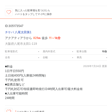
気に入った駐車場を見つけたら
ハートをタップしてマイPに保存
ID:305173547
チケパ 八尾太田第1
821m
11～16分
アクアティアラから
徒歩
大阪府八尾市太田1-119
-
-
10台
駐車場形式
屋内外形式
駐車台数
-
-
-
全長
全幅
車高
■料金
2026年7月24日
更新
1日平日550円
土日祝400円(入庫後24時間毎)
千円札使用:可
■提携店舗など
千円札対応可/領収書即時発行/24時間入出庫可/最大料金有
■入出庫可能時間
24時間
1
人が
お気に入りの駐車場