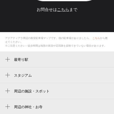
お問合せは
こちら
まで
アクアティアラ
周辺の格安
駐車場
マップです。他の駐車場がありましたら、
こちら
から教
えてください。
※ご注意ください - 徒歩時間は地形の状況や迂回路を反映できていない場合があります。
最寄り駅
八尾南駅
長原駅
スタジアム
周辺にスタジアムが見つかりませんでした。
周辺の施設・スポット
太田橋
若林町２丁目公園
周辺の神社・お寺
周辺に神社・お寺が見つかりませんでした。