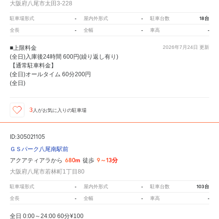
大阪府八尾市太田3-228
-
-
18台
駐車場形式
屋内外形式
駐車台数
-
-
-
全長
全幅
車高
■上限料金
2026年7月24日
更新
(全日)入庫後24時間 600円(繰り返し有り)
【通常駐車料金】
(全日)オールタイム 60分200円
(全日)
3
人が
お気に入りの駐車場
ID:305021105
ＧＳパーク八尾南駅前
680m
9～13分
アクアティアラから
徒歩
大阪府八尾市若林町1丁目80
-
-
103台
駐車場形式
屋内外形式
駐車台数
-
-
-
全長
全幅
車高
全日 0:00～24:00 60分¥100