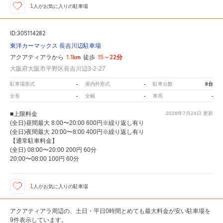
1
人が
お気に入りの駐車場
ID:305114282
東洋カーマックス 長吉川辺駐車場
1.1km
15～22分
アクアティアラから
徒歩
大阪府大阪市平野区長吉川辺3-2-27
-
-
8台
駐車場形式
屋内外形式
駐車台数
-
-
-
全長
全幅
車高
■上限料金
2026年7月24日
更新
(全日)昼間最大 8:00〜20:00 600円※繰り返し有り
(全日)夜間最大 20:00〜8:00 400円※繰り返し有り
【通常駐車料金】
(全日) 08:00〜20:00 200円 60分
20:00〜08:00 100円 60分
1
人が
お気に入りの駐車場
アクアティアラ周辺の、土日・平日0時間とめても最大料金が安い駐車場を
9件表示しています。