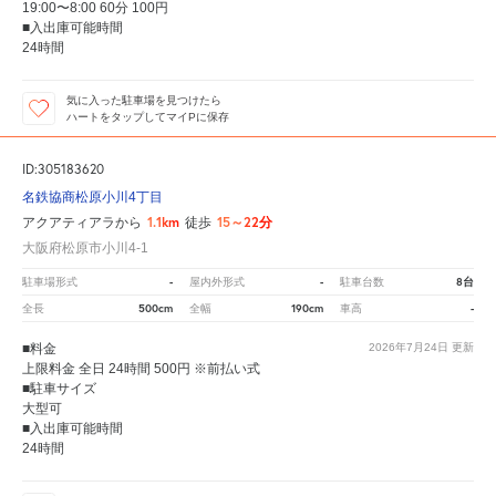
19:00〜8:00 60分 100円
■入出庫可能時間
24時間
気に入った駐車場を見つけたら
ハートをタップしてマイPに保存
ID:305183620
名鉄協商松原小川4丁目
1.1km
15～22分
アクアティアラから
徒歩
大阪府松原市小川4-1
-
-
8台
駐車場形式
屋内外形式
駐車台数
500cm
190cm
-
全長
全幅
車高
■料金
2026年7月24日
更新
上限料金 全日 24時間 500円 ※前払い式
■駐車サイズ
大型可
■入出庫可能時間
24時間