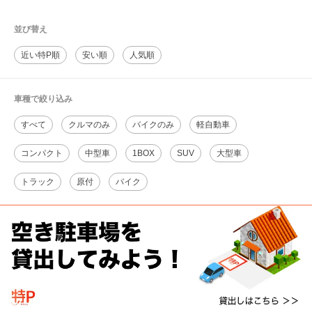
並び替え
近い特P順
安い順
人気順
車種で絞り込み
すべて
クルマのみ
バイクのみ
軽自動車
コンパクト
中型車
1BOX
SUV
大型車
トラック
原付
バイク