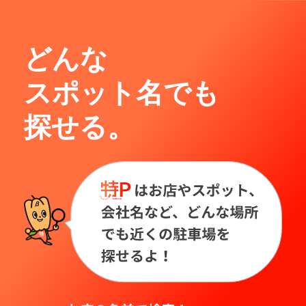
どんな
スポット名でも
探せる。