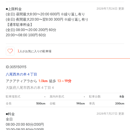
■上限料金
2026年7月24日
更新
(全日) 昼間最大8:00〜20:00 600円 ※繰り返し有り
(全日) 夜間最大20:00〜翌8:00 300円 ※繰り返し有り
【通常駐車料金】
(全日) 08:00〜20:00 200円 60分
20:00〜08:00 100円 60分
1
人が
お気に入りの駐車場
ID:305150115
八尾西木の本４丁目
1.0km
13～19分
アクアティアラから
徒歩
大阪府八尾市西木の本４丁目４
-
-
8台
駐車場形式
屋内外形式
駐車台数
500cm
190cm
200cm
全長
全幅
車高
■料金
2026年7月27日
更新
全日
08:00-20:00 60分/200円
20:00-08:00 60分/100円