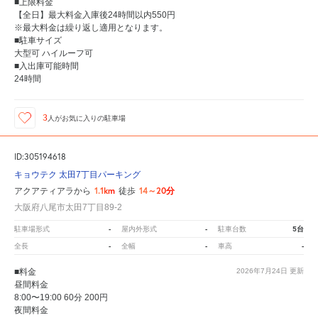
■上限料金
【全日】最大料金入庫後24時間以内550円
※最大料金は繰り返し適用となります。
■駐車サイズ
大型可 ハイルーフ可
■入出庫可能時間
24時間
3
人が
お気に入りの駐車場
ID:305194618
キョウテク 太田7丁目パーキング
1.1km
14～20分
アクアティアラから
徒歩
大阪府八尾市太田7丁目89-2
-
-
5台
駐車場形式
屋内外形式
駐車台数
-
-
-
全長
全幅
車高
■料金
2026年7月24日
更新
昼間料金
8:00〜19:00 60分 200円
夜間料金