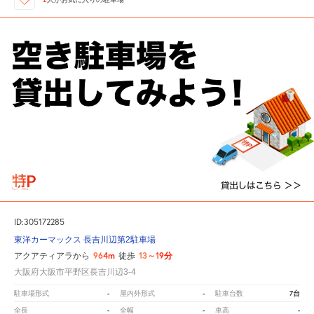
ID:305172285
東洋カーマックス 長吉川辺第2駐車場
964m
13～19分
アクアティアラから
徒歩
大阪府大阪市平野区長吉川辺3-4
-
-
7台
駐車場形式
屋内外形式
駐車台数
-
-
-
全長
全幅
車高