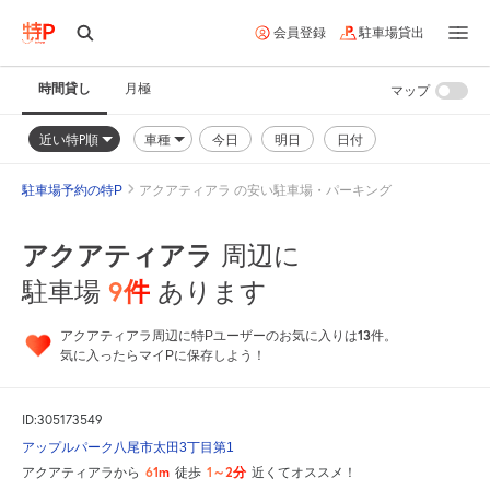
会員登録
駐車場貸出
時間貸し
月極
マップ
近い特P順
車種
今日
明日
日付
駐車場予約の特P
アクアティアラ の安い駐車場・パーキング
アクアティアラ
周辺に
9
件
駐車場
あります
13
アクアティアラ周辺に特Pユーザーのお気に入りは
件。
気に入ったらマイPに保存しよう！
ID:305173549
アップルパーク八尾市太田3丁目第1
61m
1～2分
アクアティアラから
徒歩
近くてオススメ！