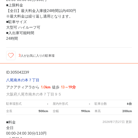
■上限料金
【全日】最大料金入庫後24時間以内400円
※最大料金は繰り返し適用となります。
■駐車サイズ
大型可 ハイルーフ可
■入出庫可能時間
24時間
3
人が
お気に入りの駐車場
ID:305042239
八尾南木の本７丁目
1.0km
13～19分
アクアティアラから
徒歩
大阪府八尾市南木の本７丁目９５
-
-
6台
駐車場形式
屋内外形式
駐車台数
500cm
190cm
200cm
全長
全幅
車高
■料金
2026年7月27日
更新
全日
00:00-24:00 30分/110円