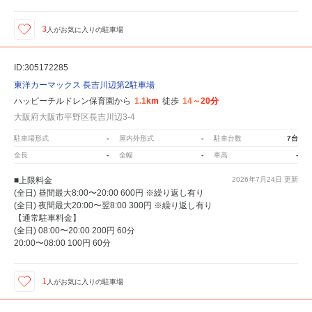
3
人が
お気に入りの駐車場
ID:305172285
東洋カーマックス 長吉川辺第2駐車場
ハッピーチルドレン保育園から
1.1km
徒歩
14～20分
大阪府大阪市平野区長吉川辺3-4
駐車場形式
-
屋内外形式
-
駐車台数
7台
全長
-
全幅
-
車高
-
■上限料金
2026年7月24日
更新
(全日) 昼間最大8:00〜20:00 600円 ※繰り返し有り
(全日) 夜間最大20:00〜翌8:00 300円 ※繰り返し有り
【通常駐車料金】
(全日) 08:00〜20:00 200円 60分
20:00〜08:00 100円 60分
1
人が
お気に入りの駐車場