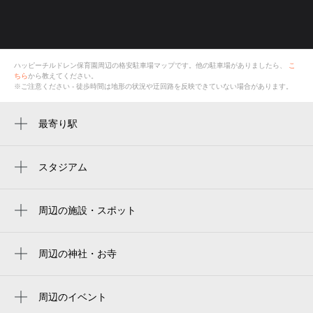
ハッピーチルドレン保育園
周辺の格安
駐車場
マップです。他の駐車場がありましたら、
こ
ちら
から教えてください。
※ご注意ください - 徒歩時間は地形の状況や迂回路を反映できていない場合があります。
最寄り駅
八尾南駅
長原駅
スタジアム
周辺にスタジアムが見つかりませんでした。
周辺の施設・スポット
ハッピーチルドレン保育園
ハピネス八尾
周辺の神社・お寺
周辺に神社・お寺が見つかりませんでした。
社会福祉法人幸寿会 特別養護老人ホーム
幸寿
周辺のイベント
周辺にイベントが見つかりませんでした。