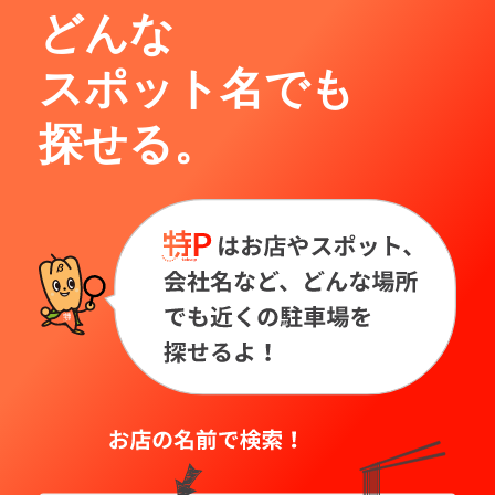
どんな
スポット名でも
探せる。