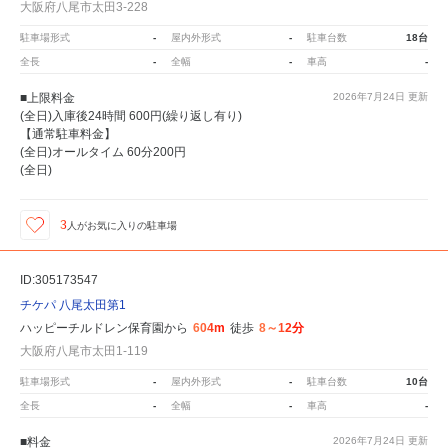
大阪府八尾市太田3-228
駐車場形式
-
屋内外形式
-
駐車台数
18台
全長
-
全幅
-
車高
-
■上限料金
2026年7月24日
更新
(全日)入庫後24時間 600円(繰り返し有り)
【通常駐車料金】
(全日)オールタイム 60分200円
(全日)
3
人が
お気に入りの駐車場
ID:305173547
チケパ 八尾太田第1
ハッピーチルドレン保育園から
604m
徒歩
8～12分
大阪府八尾市太田1-119
駐車場形式
-
屋内外形式
-
駐車台数
10台
全長
-
全幅
-
車高
-
■料金
2026年7月24日
更新