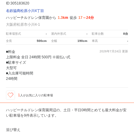
ID:305183620
名鉄協商松原小川4丁目
ハッピーチルドレン保育園から
1.3km
徒歩
17～24分
大阪府松原市小川4-1
駐車場形式
-
屋内外形式
-
駐車台数
8台
全長
500cm
全幅
190cm
車高
-
■料金
2026年7月24日
更新
上限料金 全日 24時間 500円 ※前払い式
■駐車サイズ
大型可
■入出庫可能時間
24時間
1
人が
お気に入りの駐車場
ハッピーチルドレン保育園周辺の、土日・平日0時間とめても最大料金が安
い駐車場を9件表示しています。
並び替え