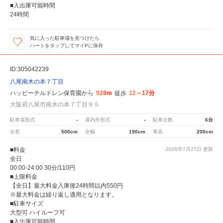
■入出庫可能時間
24時間
気に入った駐車場を見つけたら
ハートをタップしてマイPに保存
ID:305042239
八尾南木の本７丁目
ハッピーチルドレン保育園から
928m
徒歩
12～17分
大阪府八尾市南木の本７丁目９５
駐車場形式
-
屋内外形式
-
駐車台数
6台
全長
500cm
全幅
190cm
車高
200cm
■料金
2026年7月27日
更新
全日
00:00-24:00 30分/110円
■上限料金
【全日】最大料金入庫後24時間以内550円
※最大料金は繰り返し適用となります。
■駐車サイズ
大型可 ハイルーフ可
■入出庫可能時間