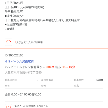
1日平日550円
土日祝400円(入庫後24時間毎)
千円札使用:可
■提携店舗など
千円札対応可/領収書即時発行/24時間入出庫可/最大料金有
■入出庫可能時間
24時間
1
人が
お気に入りの駐車場
ID:305021105
ＧＳパーク八尾南駅前
ハッピーチルドレン保育園から
806m
徒歩
11～16分
大阪府八尾市若林町1丁目80
駐車場形式
-
屋内外形式
-
駐車台数
103台
全長
-
全幅
-
車高
-
全日 0:00～24:00 60分¥100
気に入った駐車場を見つけたら