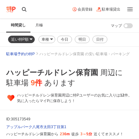
会員登録
駐車場貸出
時間貸し
月極
マップ
近い特P順
車種
今日
明日
日付
駐車場予約の特P
ハッピーチルドレン保育園 の安い駐車場・パーキング
ハッピーチルドレン保育園
周辺に
駐車場
9
件
あります
ハッピーチルドレン保育園周辺に特Pユーザーのお気に入りは
12
件。
気に入ったらマイPに保存しよう！
ID:305173549
アップルパーク八尾市太田3丁目第1
ハッピーチルドレン保育園から
236m
徒歩
3～5分
近くてオススメ！