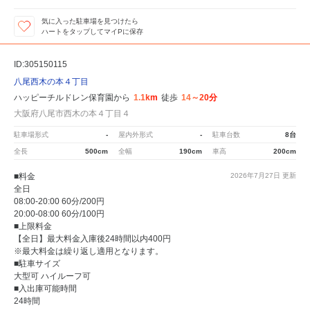
気に入った駐車場を見つけたら
ハートをタップしてマイPに保存
ID:305150115
八尾西木の本４丁目
ハッピーチルドレン保育園から
1.1km
徒歩
14～20分
大阪府八尾市西木の本４丁目４
駐車場形式
-
屋内外形式
-
駐車台数
8台
全長
500cm
全幅
190cm
車高
200cm
■料金
2026年7月27日
更新
全日
08:00-20:00 60分/200円
20:00-08:00 60分/100円
■上限料金
【全日】最大料金入庫後24時間以内400円
※最大料金は繰り返し適用となります。
■駐車サイズ
大型可 ハイルーフ可
■入出庫可能時間
24時間