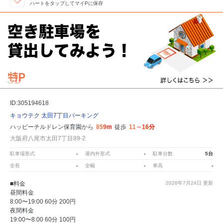
ハートをタップしてマイPに保存
ID:305194618
キョウテク 太田7丁目パーキング
ハッピーチルドレン保育園から
859m
徒歩
11～16分
大阪府八尾市太田7丁目89-2
駐車場形式
-
屋内外形式
-
駐車台数
5台
全長
-
全幅
-
車高
-
■料金
2026年7月24日
更新
昼間料金
8:00〜19:00 60分 200円
夜間料金
19:00〜8:00 60分 100円