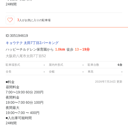
24時間
3
人が
お気に入りの駐車場
ID:305194619
キョウテク 太田7丁目2パーキング
ハッピーチルドレン保育園から
1.0km
徒歩
13～19分
大阪府八尾市太田7丁目52
駐車場形式
-
屋内外形式
-
駐車台数
6台
全長
-
全幅
-
車高
-
■料金
2026年7月24日
更新
昼間料金
7:00〜19:00 60分 200円
夜間料金
19:00〜7:00 60分 100円
夜間最大
19:00〜7:00 〜 400円
■入出庫可能時間
24時間