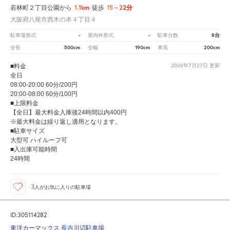
1.1km
15～22分
若林町２丁目公園から
徒歩
大阪府八尾市西木の本４丁目４
-
-
8台
駐車場形式
屋内外形式
駐車台数
500cm
190cm
200cm
全長
全幅
車高
■料金
2026年7月27日
更新
全日
08:00-20:00 60分/200円
20:00-08:00 60分/100円
■上限料金
【全日】最大料金入庫後24時間以内400円
※最大料金は繰り返し適用となります。
■駐車サイズ
大型可 ハイルーフ可
■入出庫可能時間
24時間
3
人が
お気に入りの駐車場
ID:305114282
東洋カーマックス 長吉川辺駐車場