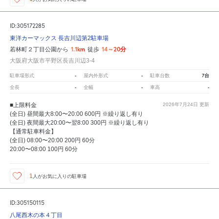
ID:305172285
東洋カーマックス 長吉川辺第2駐車場
1.1km
14～20分
若林町２丁目公園から
徒歩
大阪府大阪市平野区長吉川辺3-4
-
-
7台
駐車場形式
屋内外形式
駐車台数
-
-
-
全長
全幅
車高
■上限料金
2026年7月24日
更新
(全日) 昼間最大8:00〜20:00 600円 ※繰り返し有り
(全日) 夜間最大20:00〜翌8:00 300円 ※繰り返し有り
【通常駐車料金】
(全日) 08:00〜20:00 200円 60分
20:00〜08:00 100円 60分
1
人が
お気に入りの駐車場
ID:305150115
八尾西木の本４丁目