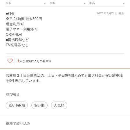
-
-
-
全長
全幅
車高
■料金
2026年7月24日
更新
全日 24時間 最大500円
現金利用:可
電子マネー利用:不可
QR利用:可
■提携店舗など
EV充電器:なし
1
人が
お気に入りの駐車場
若林町２丁目公園周辺の、土日・平日0時間とめても最大料金が安い駐車場
を9件表示しています。
並び替え
近い特P順
安い順
人気順
車種で絞り込み