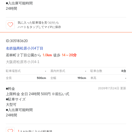
■入出庫可能時間
24時間
気に入った駐車場を見つけたら
ハートをタップしてマイPに保存
ID:305183620
名鉄協商松原小川4丁目
1.0km
14～20分
若林町２丁目公園から
徒歩
大阪府松原市小川4-1
-
-
8台
駐車場形式
屋内外形式
駐車台数
500cm
190cm
-
全長
全幅
車高
■料金
2026年7月24日
更新
上限料金 全日 24時間 500円 ※前払い式
■駐車サイズ
大型可
■入出庫可能時間
24時間
1
人が
お気に入りの駐車場