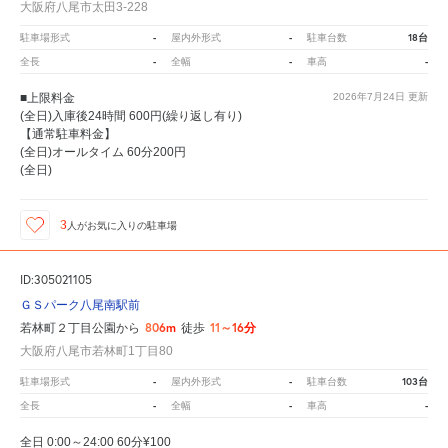
大阪府八尾市太田3-228
-
-
18台
駐車場形式
屋内外形式
駐車台数
-
-
-
全長
全幅
車高
■上限料金
2026年7月24日
更新
(全日)入庫後24時間 600円(繰り返し有り)
【通常駐車料金】
(全日)オールタイム 60分200円
(全日)
3
人が
お気に入りの駐車場
ID:305021105
ＧＳパーク八尾南駅前
806m
11～16分
若林町２丁目公園から
徒歩
大阪府八尾市若林町1丁目80
-
-
103台
駐車場形式
屋内外形式
駐車台数
-
-
-
全長
全幅
車高
全日 0:00～24:00 60分¥100