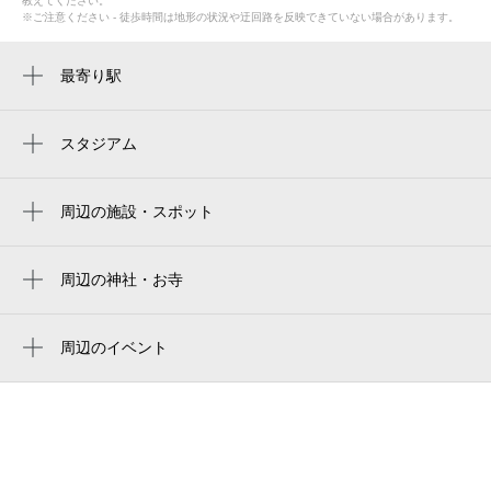
教えてください。
※ご注意ください - 徒歩時間は地形の状況や迂回路を反映できていない場合があります。
最寄り駅
八尾南駅
長原駅
スタジアム
周辺にスタジアムが見つかりませんでした。
周辺の施設・スポット
若林町２丁目公園
若林第２公園
周辺の神社・お寺
周辺に神社・お寺が見つかりませんでした。
太田橋
周辺のイベント
社会福祉法人幸寿会 特別養護老人ホーム
周辺にイベントが見つかりませんでした。
幸寿
やさしいお葬式（八尾市）
大和川東青少年運動広場