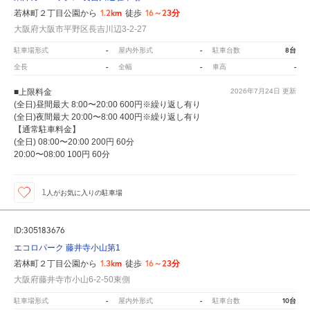
1.2km
16～23分
若林町２丁目公園から
徒歩
大阪府大阪市平野区長吉川辺3-2-27
-
-
8台
駐車場形式
屋内外形式
駐車台数
-
-
-
全長
全幅
車高
■上限料金
2026年7月24日
更新
(全日)昼間最大 8:00〜20:00 600円※繰り返し有り
(全日)夜間最大 20:00〜8:00 400円※繰り返し有り
【通常駐車料金】
(全日) 08:00〜20:00 200円 60分
20:00〜08:00 100円 60分
1
人が
お気に入りの駐車場
ID:305183676
エコロパーク 藤井寺小山第1
1.3km
16～23分
若林町２丁目公園から
徒歩
大阪府藤井寺市小山6-2-50東側
-
-
10台
駐車場形式
屋内外形式
駐車台数