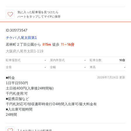
気に入った駐車場を見つけたら
ハートをタップしてマイPに保存
ID:305173547
チケパ 八尾太田第1
815m
11～16分
若林町２丁目公園から
徒歩
大阪府八尾市太田1-119
-
-
10台
駐車場形式
屋内外形式
駐車台数
-
-
-
全長
全幅
車高
■料金
2026年7月24日
更新
1日平日550円
土日祝400円(入庫後24時間毎)
千円札使用:可
■提携店舗など
千円札対応可/領収書即時発行/24時間入出庫可/最大料金有
■入出庫可能時間
24時間
1
人が
お気に入りの駐車場