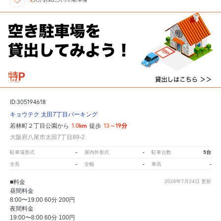
ID:305194618
キョウテク 太田7丁目パーキング
1.0km
13～19分
若林町２丁目公園から
徒歩
大阪府八尾市太田7丁目89-2
-
-
5台
駐車場形式
屋内外形式
駐車台数
-
-
-
全長
全幅
車高
■料金
2026年7月24日
更新
昼間料金
8:00〜19:00 60分 200円
夜間料金
19:00〜8:00 60分 100円