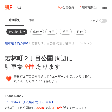
会員登録
駐車場貸出
時間貸し
月極
マップ
近い特P順
車種
今日
明日
日付
駐車場予約の特P
若林町２丁目公園 の安い駐車場・パーキング
若林町２丁目公園
周辺に
9
件
駐車場
あります
11
若林町２丁目公園周辺に特Pユーザーのお気に入りは
件。
気に入ったらマイPに保存しよう！
ID:305173549
アップルパーク八尾市太田3丁目第1
209m
3～5分
若林町２丁目公園から
徒歩
近くてオススメ！