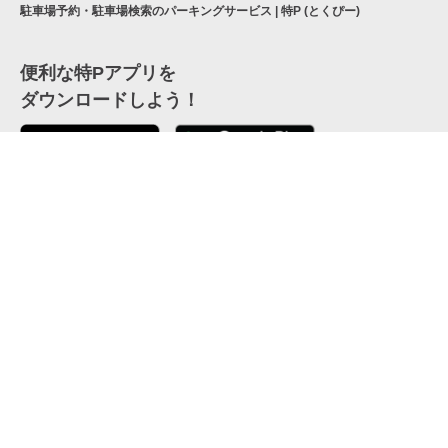
駐車場予約・駐車場検索のパーキングサービス | 特P (とくぴー)
便利な特Pアプリを
ダウンロードしよう！
ここから「インストール」して、便利な特Pアプリを
公式 X
GETしよう
公式 Facebook
特P