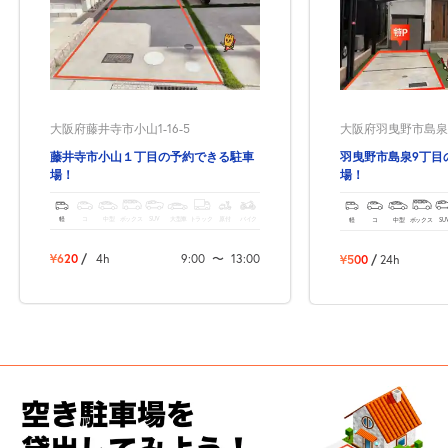
大阪府藤井寺市小山1-16-5
大阪府羽曳野市島泉9-
藤井寺市小山１丁目の予約できる駐車
羽曳野市島泉9丁目
場！
場！
軽
コ
中型
ボックス
SUV
大型車
トラック
原付
バイク
軽
コ
中型
ボックス
SU
¥620
/
4h
9:00
〜
13:00
¥500
/
24h