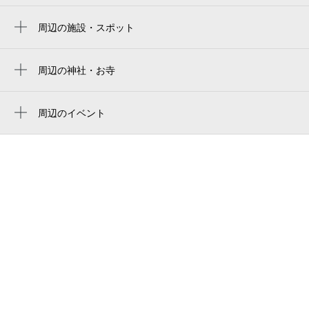
周辺の施設・スポット
大和川河川敷公園運動広場
藤井寺市立西名阪高架下運動広場小山運動
周辺の神社・お寺
場
周辺に神社・お寺が見つかりませんでした。
藤井寺市立西名阪高架下運動広場／小山運
周辺のイベント
動場
南河内JAZZフェスティバル2026藤井寺
STAGE
ナイスコンサル樹里絵
大和川河川敷公園テニスコ－ト
小山藤美公園
津堂派出所
城山古墳 津堂草花園・小山花菖蒲園
大阪府中部家畜保健衛生所
史跡城山古墳ガイダンス棟まほらしろやま