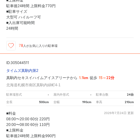
■上限料金
駐車後24時間 上限料金770円
■駐車サイズ
大型可 ハイルーフ可
■入出庫可能時間
24時間
78
人が
お気に入りの駐車場
ID:305044511
タイムズ真駒内第2
1.1km
15～22分
真駒内セキスイハイムアイスアリーナから
徒歩
北海道札幌市南区真駒内緑町4-1
-
-
24台
駐車場形式
屋内外形式
駐車台数
500cm
190cm
210cm
全長
全幅
車高
■料金
2026年7月24日
更新
08:00〜20:00 60分 220円
20:00〜08:00 60分 110円
■上限料金
駐車後24時間 上限料金990円