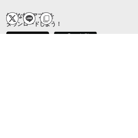
便利な特Pアプリを
ダウンロードしよう！
ここから「インストール」して、便利な特Pアプリを
公式 X
GETしよう
公式 Facebook
特P
会員・利用規約