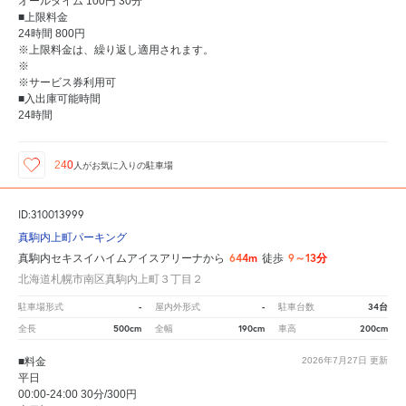
オールタイム 100円 30分
■上限料金
24時間 800円
※上限料金は、繰り返し適用されます。
※
※サービス券利用可
■入出庫可能時間
24時間
240
人が
お気に入りの駐車場
ID:310013999
真駒内上町パーキング
644m
9～13分
真駒内セキスイハイムアイスアリーナから
徒歩
北海道札幌市南区真駒内上町３丁目２
-
-
34台
駐車場形式
屋内外形式
駐車台数
500cm
190cm
200cm
全長
全幅
車高
■料金
2026年7月27日
更新
平日
00:00-24:00 30分/300円