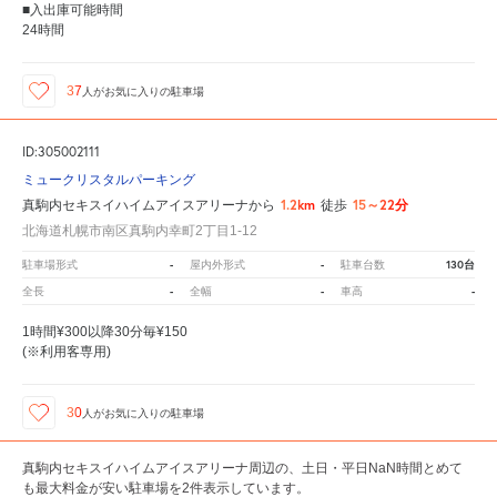
■入出庫可能時間
24時間
37
人が
お気に入りの駐車場
ID:305002111
ミュークリスタルパーキング
1.2km
15～22分
真駒内セキスイハイムアイスアリーナから
徒歩
北海道札幌市南区真駒内幸町2丁目1-12
-
-
130台
駐車場形式
屋内外形式
駐車台数
-
-
-
全長
全幅
車高
1時間¥300以降30分毎¥150
(※利用客専用)
30
人が
お気に入りの駐車場
真駒内セキスイハイムアイスアリーナ周辺の、土日・平日NaN時間とめて
も最大料金が安い駐車場を2件表示しています。