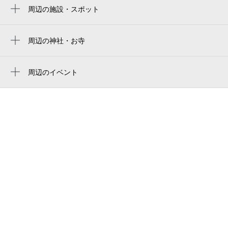
周辺の施設・スポット
真駒内セキスイハイムアイスアリーナ
真駒內屋內競技場
周辺の神社・お寺
周辺に神社・お寺が見つかりませんでした。
makomanai sekisui heim ice arena
周辺のイベント
アリーナ食堂
スカイランタンプロジェクトwith日本の素材
札幌市立真駒内曙中学校
甲子園 in北海道
札幌市立真駒内公園小学校
スカイランタンプロジェクトwith日本の素材
甲子園
五輪小橋
六花亭 真駒内ホール店
札幌市豊平川さけ科学館
北海道立真駒内公園
makomanai park
真駒内本町会館