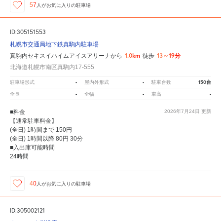
57
人が
お気に入りの駐車場
ID:305151553
札幌市交通局地下鉄真駒内駐車場
1.0km
13～19分
真駒内セキスイハイムアイスアリーナから
徒歩
北海道札幌市南区真駒内17-555
-
-
150台
駐車場形式
屋内外形式
駐車台数
-
-
-
全長
全幅
車高
■料金
2026年7月24日
更新
【通常駐車料金】
(全日) 1時間まで 150円
(全日) 1時間以降 80円 30分
■入出庫可能時間
24時間
40
人が
お気に入りの駐車場
ID:305002121