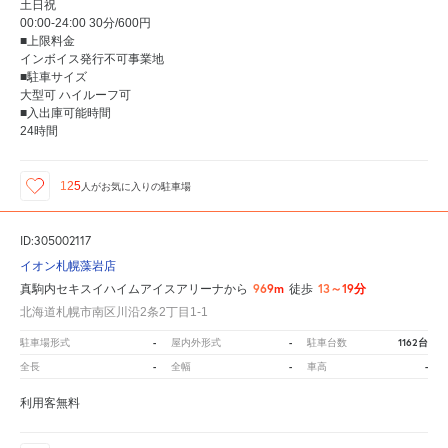
土日祝
00:00-24:00 30分/600円
■上限料金
インボイス発行不可事業地
■駐車サイズ
大型可 ハイルーフ可
■入出庫可能時間
24時間
125
人が
お気に入りの駐車場
ID:305002117
イオン札幌藻岩店
969m
13～19分
真駒内セキスイハイムアイスアリーナから
徒歩
北海道札幌市南区川沿2条2丁目1-1
-
-
1162台
駐車場形式
屋内外形式
駐車台数
-
-
-
全長
全幅
車高
利用客無料