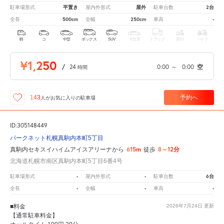
平置き
屋外
2台
駐車場形式
屋内外形式
駐車台数
500cm
250cm
-
全長
全幅
車高
軽
コ
中型
ボックス
SUV
大型車
トラック
原付
バイク
¥1,250
/
24
0:00
～
0:00
空
時間
予約へ
143
人が
お気に入りの駐車場
ID:305148449
パークネット札幌真駒内本町5丁目
615m
8～12分
真駒内セキスイハイムアイスアリーナから
徒歩
北海道札幌市南区真駒内本町5丁目6番4号
-
-
6台
駐車場形式
屋内外形式
駐車台数
-
-
-
全長
全幅
車高
■料金
2026年7月24日
更新
【通常駐車料金】