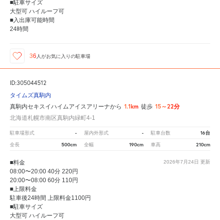
■駐車サイズ
大型可 ハイルーフ可
■入出庫可能時間
24時間
36
人が
お気に入りの駐車場
ID:305044512
タイムズ真駒内
1.1km
15～22分
真駒内セキスイハイムアイスアリーナから
徒歩
北海道札幌市南区真駒内緑町4-1
-
-
16台
駐車場形式
屋内外形式
駐車台数
500cm
190cm
210cm
全長
全幅
車高
■料金
2026年7月24日
更新
08:00〜20:00 40分 220円
20:00〜08:00 60分 110円
■上限料金
駐車後24時間 上限料金1100円
■駐車サイズ
大型可 ハイルーフ可