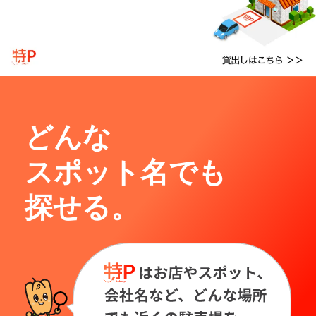
どんな
スポット名でも
探せる。