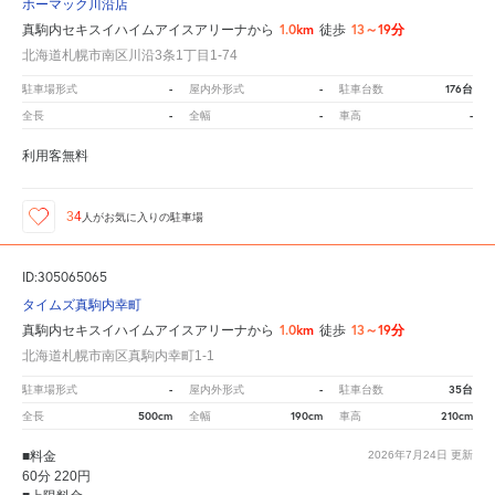
ホーマック川沿店
1.0km
13～19分
真駒内セキスイハイムアイスアリーナから
徒歩
北海道札幌市南区川沿3条1丁目1-74
-
-
176台
駐車場形式
屋内外形式
駐車台数
-
-
-
全長
全幅
車高
利用客無料
34
人が
お気に入りの駐車場
ID:305065065
タイムズ真駒内幸町
1.0km
13～19分
真駒内セキスイハイムアイスアリーナから
徒歩
北海道札幌市南区真駒内幸町1-1
-
-
35台
駐車場形式
屋内外形式
駐車台数
500cm
190cm
210cm
全長
全幅
車高
■料金
2026年7月24日
更新
60分 220円