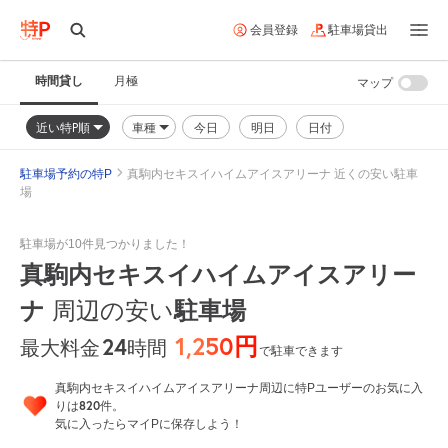
会員登録
駐車場貸出
時間貸し
月極
マップ
近い特P順
車種
今日
明日
日付
駐車場予約の特P
真駒内セキスイハイムアイスアリーナ 近くの安い駐車
場
駐車場が10件見つかりました！
真駒内セキスイハイムアイスアリー
ナ
周辺の安い
駐車場
1,250円
24
時間
最大料金
で駐車できます
真駒内セキスイハイムアイスアリーナ周辺に特Pユーザーのお気に入
820
りは
件。
気に入ったらマイPに保存しよう！