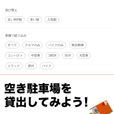
並び替え
近い特P順
安い順
人気順
車種で絞り込み
すべて
クルマのみ
バイクのみ
軽自動車
コンパクト
中型車
1BOX
SUV
大型車
トラック
原付
バイク