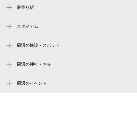
最寄り駅
真駒内駅
スタジアム
周辺にスタジアムが見つかりませんでした。
周辺の施設・スポット
ファミーユ・真駒内
パレットプラザラルズマート真駒内店
周辺の神社・お寺
周辺に神社・お寺が見つかりませんでした。
真駒内もみじ公園
周辺のイベント
札幌市 南区役所
スカイランタンプロジェクトwith日本の素材
真駒内総合福祉センター
甲子園 in北海道
財団法人真駒内社会福祉会
スカイランタンプロジェクトwith日本の素材
甲子園
札幌南郵便局
子どもの体験活動の場 coミドリ|横浜植木
（株）