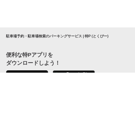
駐車場予約・駐車場検索のパーキングサービス | 特P (とくぴー)
便利な特Pアプリを
ダウンロードしよう！
ここから「インストール」して、便利な特Pアプリを
公式 X
GETしよう