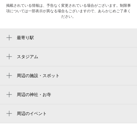
掲載されている情報は、予告なく変更されている場合がございます。制限事
項については一部表示が異なる場合もございますので、あらかじめご了承く
ださい。
最寄り駅
真駒内駅
スタジアム
周辺にスタジアムが見つかりませんでした。
周辺の施設・スポット
あしたや 真駒内店
子どもの体験活動の場 coミドリ|横浜植木
周辺の神社・お寺
（株）
周辺に神社・お寺が見つかりませんでした。
まこまる
周辺のイベント
周辺にイベントが見つかりませんでした。
真駒内総合福祉センター
財団法人真駒内社会福祉会