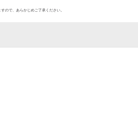
ますので、あらかじめご了承ください。
援学校
ミドリ|横浜植木（株）
店