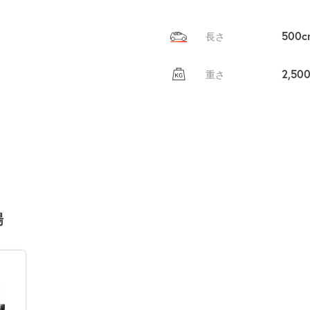
500c
長さ
2,50
重さ
場