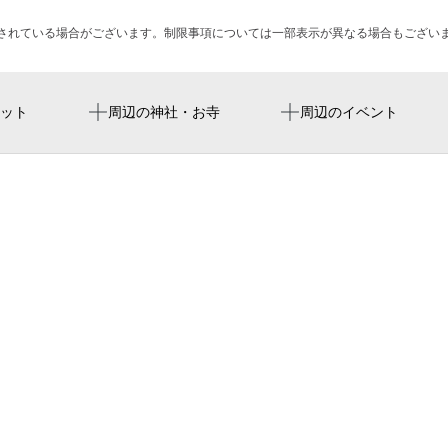
されている場合がございます。制限事項については一部表示が異なる場合もござい
市立札幌みなみの杜高等支
ット
周辺の神社・お寺
周辺のイベント
あしたや 真駒内店
子どもの体験活動の場 co
財団法人真駒内社会福祉会
ラルズマート 真駒内上町
ジェイビーヘアー