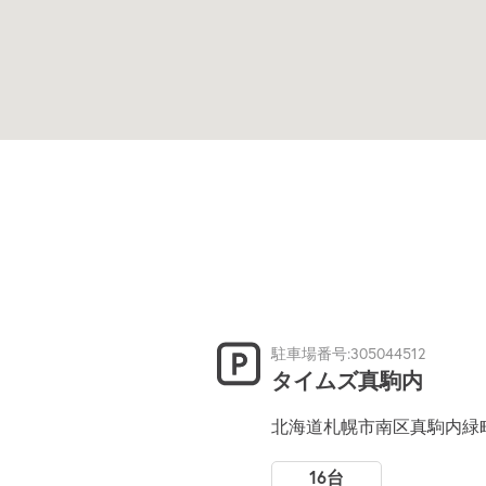
駐車場番号:305044512
タイムズ真駒内
北海道札幌市南区真駒内緑町
16台