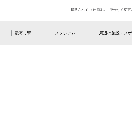
掲載されている情報は、予告なく変更
真駒内駅
周辺にスタジアムが見つかりませんでした。
真駒内駅第1駐輪場
周辺に神社・お寺が見つかりませんでした。
周辺にイベントが見つかりませんでした。
最寄り駅
スタジアム
周辺の施設・スポ
まこまる
札幌市立真駒内中学校
真駒内総合福祉センター
札幌市 南区役所
ベニーチェ札幌