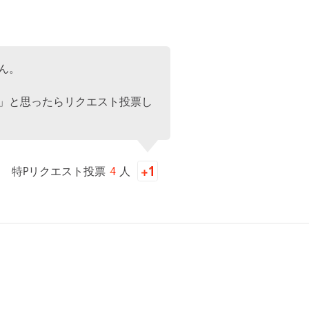
ん。
」と思ったらリクエスト投票し
特Pリクエスト投票
4
人