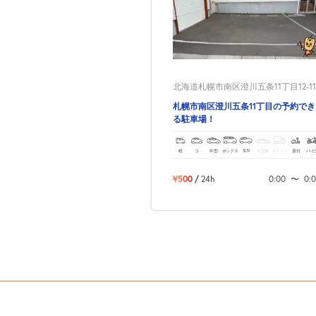
北海道札幌市南区澄川五条11丁目12-11
札幌市南区澄川五条11丁目の予約でき
る駐車場！
軽
コ
中型
ボックス
SUV
大型車
トラック
原付
バイ
¥500
/
24h
0:00
〜
0: