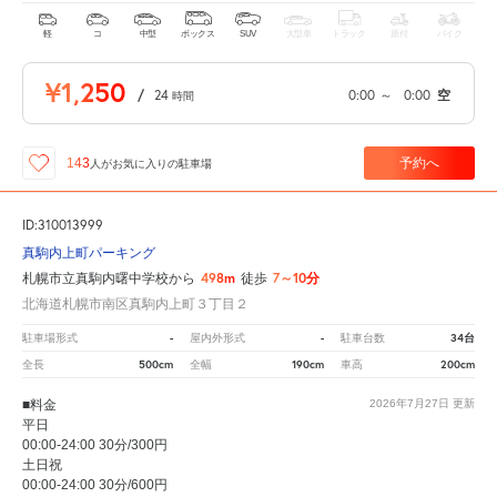
軽
コ
中型
ボックス
SUV
大型車
トラック
原付
バイク
¥1,250
/
24
0:00
～
0:00
空
時間
予約へ
143
人が
お気に入りの駐車場
ID:310013999
真駒内上町パーキング
498m
7～10分
札幌市立真駒内曙中学校から
徒歩
北海道札幌市南区真駒内上町３丁目２
-
-
34台
駐車場形式
屋内外形式
駐車台数
500cm
190cm
200cm
全長
全幅
車高
■料金
2026年7月27日
更新
平日
00:00-24:00 30分/300円
土日祝
00:00-24:00 30分/600円