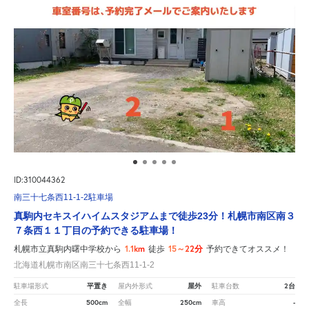
ID:310044362
南三十七条西11-1-2駐車場
真駒内セキスイハイムスタジアムまで徒歩23分！札幌市南区南３
７条西１１丁目の予約できる駐車場！
1.1km
15～22分
札幌市立真駒内曙中学校から
徒歩
予約できてオススメ！
北海道札幌市南区南三十七条西11-1-2
平置き
屋外
2台
駐車場形式
屋内外形式
駐車台数
500cm
250cm
-
全長
全幅
車高