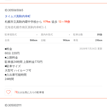
ID:305065065
タイムズ真駒内幸町
979m
13～19分
札幌市立真駒内曙中学校から
徒歩
北海道札幌市南区真駒内幸町1-1
-
-
35台
駐車場形式
屋内外形式
駐車台数
500cm
190cm
210cm
全長
全幅
車高
■料金
2026年7月24日
更新
60分 220円
■上限料金
駐車後24時間 上限料金770円
■駐車サイズ
大型可 ハイルーフ可
■入出庫可能時間
24時間
78
人が
お気に入りの駐車場
ID:305002111