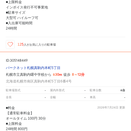
■上限料金
インボイス発行不可事業地
■駐車サイズ
大型可 ハイルーフ可
■入出庫可能時間
24時間
125
人が
お気に入りの駐車場
ID:305148449
パークネット札幌真駒内本町5丁目
630m
8～12分
札幌市立真駒内曙中学校から
徒歩
北海道札幌市南区真駒内本町5丁目6番4号
-
-
6台
駐車場形式
屋内外形式
駐車台数
-
-
-
全長
全幅
車高
■料金
2026年7月24日
更新
【通常駐車料金】
オールタイム 100円 30分
■上限料金
24時間 800円