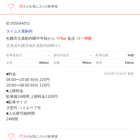
36
人が
お気に入りの駐車場
ID:305044512
タイムズ真駒内
975m
13～19分
札幌市立真駒内曙中学校から
徒歩
北海道札幌市南区真駒内緑町4-1
-
-
16台
駐車場形式
屋内外形式
駐車台数
500cm
190cm
210cm
全長
全幅
車高
■料金
2026年7月24日
更新
08:00〜20:00 40分 220円
20:00〜08:00 60分 110円
■上限料金
駐車後24時間 上限料金1100円
■駐車サイズ
大型可 ハイルーフ可
■入出庫可能時間
24時間
37
人が
お気に入りの駐車場