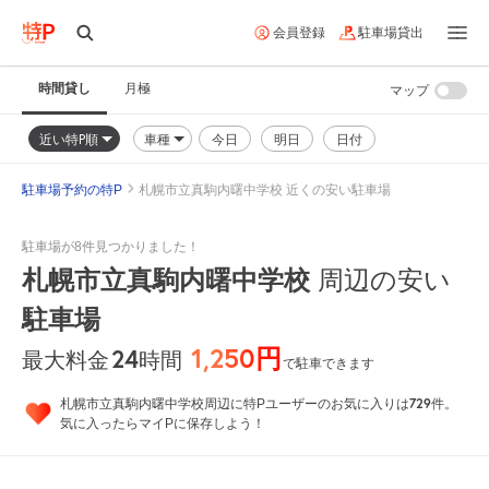
会員登録
駐車場貸出
時間貸し
月極
マップ
近い特P順
車種
今日
明日
日付
駐車場予約の特P
札幌市立真駒内曙中学校 近くの安い駐車場
駐車場が8件見つかりました！
札幌市立真駒内曙中学校
周辺の安い
駐車場
1,250円
24
時間
最大料金
で駐車できます
729
札幌市立真駒内曙中学校周辺に特Pユーザーのお気に入りは
件。
気に入ったらマイPに保存しよう！