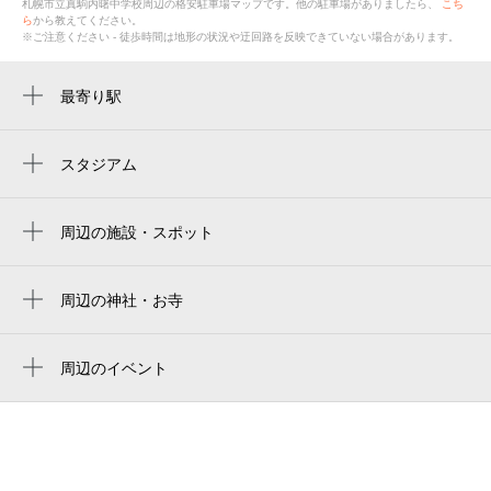
札幌市立真駒内曙中学校
周辺の格安
駐車場
マップです。他の駐車場がありましたら、
こち
ら
から教えてください。
※ご注意ください - 徒歩時間は地形の状況や迂回路を反映できていない場合があります。
最寄り駅
真駒内駅
自衛隊前駅
スタジアム
周辺にスタジアムが見つかりませんでした。
周辺の施設・スポット
札幌市立真駒内曙中学校
札幌市立真駒内公園小学校
周辺の神社・お寺
周辺に神社・お寺が見つかりませんでした。
真駒內屋內競技場
周辺のイベント
makomanai sekisui heim ice arena
スカイランタンプロジェクトwith日本の素材
真駒内セキスイハイムアイスアリーナ
甲子園 in北海道
アリーナ食堂
スカイランタンプロジェクトwith日本の素材
甲子園