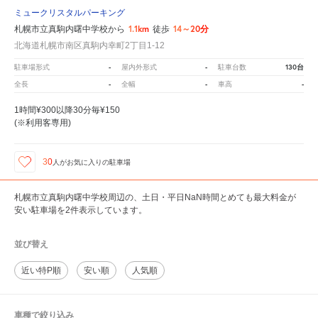
ミュークリスタルパーキング
1.1km
14～20分
札幌市立真駒内曙中学校から
徒歩
北海道札幌市南区真駒内幸町2丁目1-12
-
-
130台
駐車場形式
屋内外形式
駐車台数
-
-
-
全長
全幅
車高
1時間¥300以降30分毎¥150
(※利用客専用)
30
人が
お気に入りの駐車場
札幌市立真駒内曙中学校周辺の、土日・平日NaN時間とめても最大料金が
安い駐車場を2件表示しています。
並び替え
近い特P順
安い順
人気順
車種で絞り込み