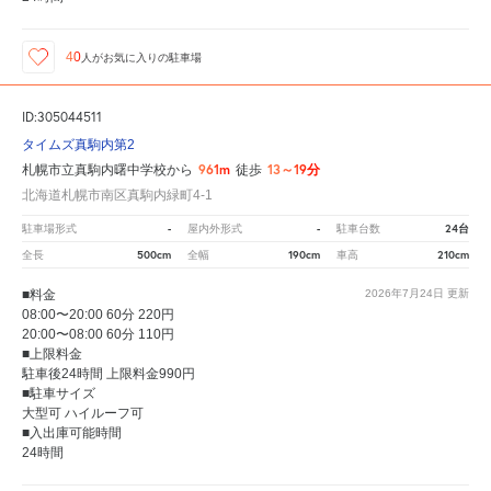
40
人が
お気に入りの駐車場
ID:305044511
タイムズ真駒内第2
961m
13～19分
札幌市立真駒内曙中学校から
徒歩
北海道札幌市南区真駒内緑町4-1
-
-
24台
駐車場形式
屋内外形式
駐車台数
500cm
190cm
210cm
全長
全幅
車高
■料金
2026年7月24日
更新
08:00〜20:00 60分 220円
20:00〜08:00 60分 110円
■上限料金
駐車後24時間 上限料金990円
■駐車サイズ
大型可 ハイルーフ可
■入出庫可能時間
24時間