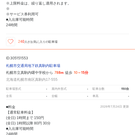
※上限料金は、繰り返し適用されます。
※
※サービス券利用可
■入出庫可能時間
24時間
240
人が
お気に入りの駐車場
ID:305151553
札幌市交通局地下鉄真駒内駐車場
788m
10～15分
札幌市立真駒内曙中学校から
徒歩
北海道札幌市南区真駒内17-555
-
-
150台
駐車場形式
屋内外形式
駐車台数
-
-
-
全長
全幅
車高
■料金
2026年7月24日
更新
【通常駐車料金】
(全日) 1時間まで 150円
(全日) 1時間以降 80円 30分
■入出庫可能時間
24時間