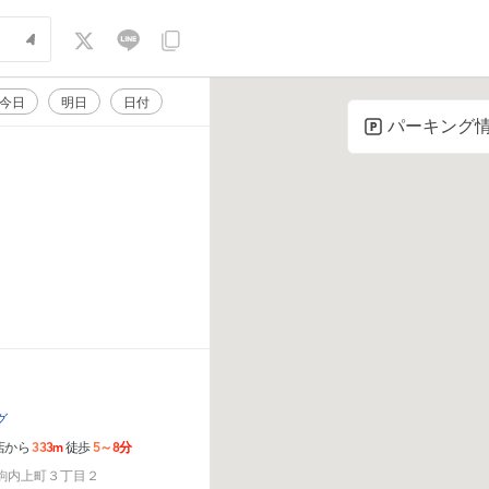
今日
明日
日付
パーキング
グ
333m
5～8分
店から
徒歩
駒内上町３丁目２