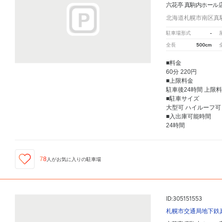
六花亭 真駒内ホール
北海道札幌市南区真駒
-
駐車場形式
500cm
全長
■料金
60分 220円
■上限料金
駐車後24時間 上限料
■駐車サイズ
大型可 ハイルーフ可
■入出庫可能時間
24時間
78
人が
お気に入りの駐車場
ID:305151553
札幌市交通局地下鉄