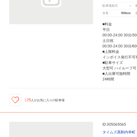
-
駐車場形式
500cm
全長
■料金
平日
00:00-24:00 30分/3
土日祝
00:00-24:00 30分/6
■上限料金
インボイス発行不可
■駐車サイズ
大型可 ハイルーフ可
■入出庫可能時間
24時間
125
人が
お気に入りの駐車場
ID:305065065
タイムズ真駒内幸町