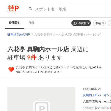
スポット名・地名
時間貸し
月極
近い特P順
車種
駐車場予約の特P
六花亭 真駒内ホール店 の安い駐車場・パーキング
六花亭 真駒内ホール店
周辺に
9
件
駐車場
あります
622
六花亭 真駒内ホール店周辺に特Pユーザーのお気に入りは
件。
気に入ったらマイPに保存しよう！
ID:310013999
真駒内上町パーキン
六花亭 真駒内ホール
北海道札幌市南区真