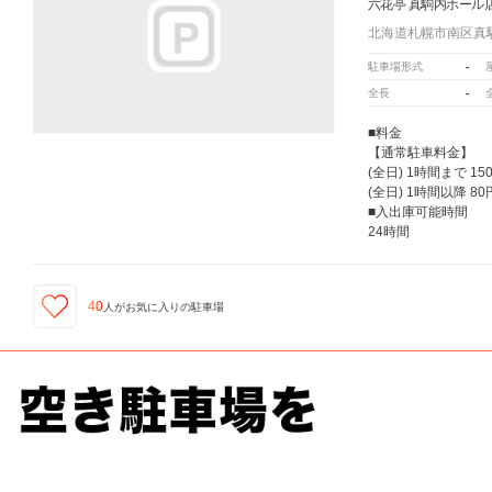
六花亭 真駒内ホール
北海道札幌市南区真駒内
-
駐車場形式
-
全長
■料金
【通常駐車料金】
(全日) 1時間まで 15
(全日) 1時間以降 80
■入出庫可能時間
24時間
40
人が
お気に入りの駐車場
六花亭 真駒内ホール店
周辺の格安
駐車場
マップです。他の駐車場がありましたら、
こちら
から