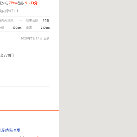
719m
9～13分
店から
徒歩
内幸町1-1
-
35台
屋内外形式
駐車台数
190cm
210cm
全幅
車高
2026年7月24日
更新
金770円
真駒内駐車場