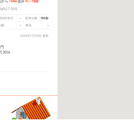
769m
10～15分
店から
徒歩
17-555
-
150台
屋内外形式
駐車台数
-
-
全幅
車高
2026年7月24日
更新
0円
円 30分
教えてください。
※ご注意ください - 徒歩時間は地形の状況や迂回路を反映できていない場合があ