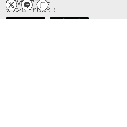
便利な特Pアプリを
ダウンロードしよう！
ここから「インストール」して、便利な特Pアプリを
公式 X
GETしよう
公式 Facebook
特P
会員・利用規約
特定商取引法について
プライバシーポリシー