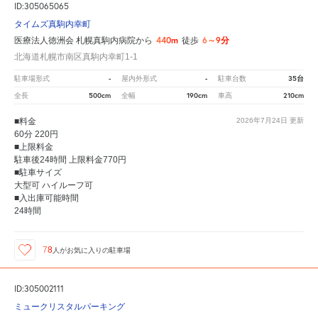
ID:305065065
タイムズ真駒内幸町
440m
6～9分
医療法人徳洲会 札幌真駒内病院から
徒歩
北海道札幌市南区真駒内幸町1-1
-
-
35台
駐車場形式
屋内外形式
駐車台数
500cm
190cm
210cm
全長
全幅
車高
■料金
2026年7月24日
更新
60分 220円
■上限料金
駐車後24時間 上限料金770円
■駐車サイズ
大型可 ハイルーフ可
■入出庫可能時間
24時間
78
人が
お気に入りの駐車場
ID:305002111
ミュークリスタルパーキング