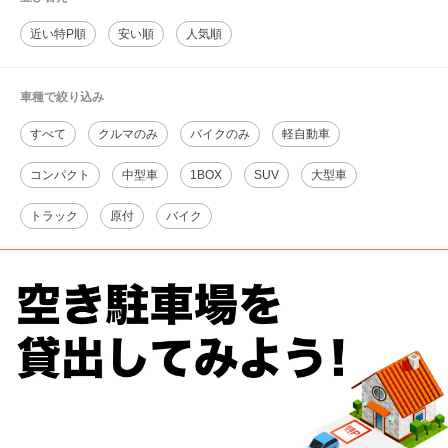
近い特P順
安い順
人気順
車種で絞り込み
すべて
クルマのみ
バイクのみ
軽自動車
コンパクト
中型車
1BOX
SUV
大型車
トラック
原付
バイク