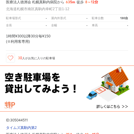
635m
8～12分
医療法人徳洲会 札幌真駒内病院から
徒歩
北海道札幌市南区真駒内幸町2丁目1-12
-
-
130台
駐車場形式
屋内外形式
駐車台数
-
-
-
全長
全幅
車高
1時間¥300以降30分毎¥150
(※利用客専用)
30
人が
お気に入りの駐車場
ID:305044511
タイムズ真駒内第2