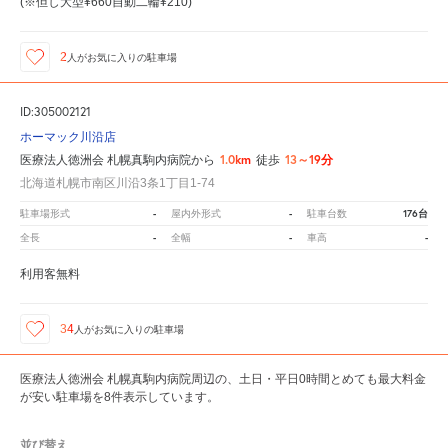
(※但し大型¥660自動二輪¥210)
2
人が
お気に入りの駐車場
ID:305002121
ホーマック川沿店
1.0km
13～19分
医療法人徳洲会 札幌真駒内病院から
徒歩
北海道札幌市南区川沿3条1丁目1-74
-
-
176台
駐車場形式
屋内外形式
駐車台数
-
-
-
全長
全幅
車高
利用客無料
34
人が
お気に入りの駐車場
医療法人徳洲会 札幌真駒内病院周辺の、土日・平日0時間とめても最大料金
が安い駐車場を8件表示しています。
並び替え