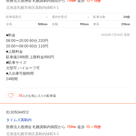
754m
10～15分
医療法人徳洲会 札幌真駒内病院から
徒歩
北海道札幌市南区真駒内緑町4-1
-
-
24台
駐車場形式
屋内外形式
駐車台数
500cm
190cm
210cm
全長
全幅
車高
■料金
2026年7月24日
更新
08:00〜20:00 60分 220円
20:00〜08:00 60分 110円
■上限料金
駐車後24時間 上限料金990円
■駐車サイズ
大型可 ハイルーフ可
■入出庫可能時間
24時間
36
人が
お気に入りの駐車場
ID:305044512
タイムズ真駒内
759m
10～15分
医療法人徳洲会 札幌真駒内病院から
徒歩
北海道札幌市南区真駒内緑町4-1