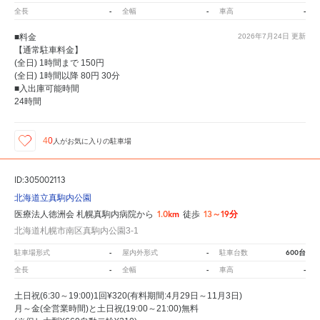
-
-
-
全長
全幅
車高
■料金
2026年7月24日
更新
【通常駐車料金】
(全日) 1時間まで 150円
(全日) 1時間以降 80円 30分
■入出庫可能時間
24時間
40
人が
お気に入りの駐車場
ID:305002113
北海道立真駒内公園
1.0km
13～19分
医療法人徳洲会 札幌真駒内病院から
徒歩
北海道札幌市南区真駒内公園3-1
-
-
600台
駐車場形式
屋内外形式
駐車台数
-
-
-
全長
全幅
車高
土日祝(6:30～19:00)1回¥320(有料期間:4月29日～11月3日)
月～金(全営業時間)と土日祝(19:00～21:00)無料