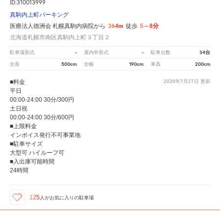
ID:310013999
真駒内上町パーキング
364m
5～8分
医療法人徳洲会 札幌真駒内病院から
徒歩
北海道札幌市南区真駒内上町３丁目２
-
-
34台
駐車場形式
屋内外形式
駐車台数
500cm
190cm
200cm
全長
全幅
車高
■料金
2026年7月27日
更新
平日
00:00-24:00 30分/300円
土日祝
00:00-24:00 30分/600円
■上限料金
インボイス発行不可事業地
■駐車サイズ
大型可 ハイルーフ可
■入出庫可能時間
24時間
125
人が
お気に入りの駐車場