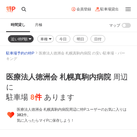
会員登録
駐車場貸出
時間貸し
月極
マップ
近い特P順
車種
今日
明日
日付
駐車場予約の特P
医療法人徳洲会 札幌真駒内病院 の安い駐車場・パー
キング
医療法人徳洲会 札幌真駒内病院
周辺
に
8
件
駐車場
あります
医療法人徳洲会 札幌真駒内病院周辺に特Pユーザーのお気に入りは
382
件。
気に入ったらマイPに保存しよう！