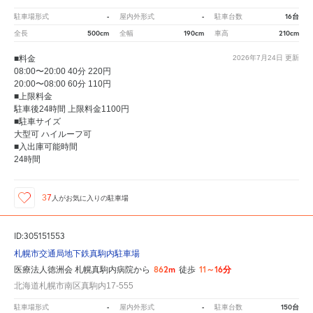
-
-
16台
駐車場形式
屋内外形式
駐車台数
500cm
190cm
210cm
全長
全幅
車高
■料金
2026年7月24日
更新
08:00〜20:00 40分 220円
20:00〜08:00 60分 110円
■上限料金
駐車後24時間 上限料金1100円
■駐車サイズ
大型可 ハイルーフ可
■入出庫可能時間
24時間
37
人が
お気に入りの駐車場
ID:305151553
札幌市交通局地下鉄真駒内駐車場
862m
11～16分
医療法人徳洲会 札幌真駒内病院から
徒歩
北海道札幌市南区真駒内17-555
-
-
150台
駐車場形式
屋内外形式
駐車台数