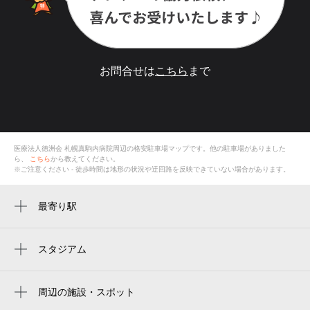
お問合せは
こちら
まで
医療法人徳洲会 札幌真駒内病院
周辺の格安
駐車場
マップです。他の駐車場がありました
ら、
こちら
から教えてください。
※ご注意ください - 徒歩時間は地形の状況や迂回路を反映できていない場合があります。
最寄り駅
真駒内駅
自衛隊前駅
スタジアム
周辺にスタジアムが見つかりませんでした。
周辺の施設・スポット
医療法人徳洲会 札幌真駒内病院