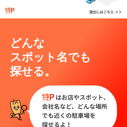
どんな
スポット名でも
探せる。