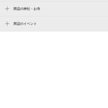
医療法人大地 札幌真駒内病院
周辺の神社・お寺
周辺に神社・お寺が見つかりませんでした。
真駒内もみじ公園
周辺のイベント
六花亭 真駒内ホール店
スカイランタンプロジェクトwith日本の素材
ラルズマート 真駒内上町店
甲子園 in北海道
北海道立真駒内公園
スカイランタンプロジェクトwith日本の素材
甲子園
makomanai park
ジェイビーヘアー
光塩学園女子短期大学 附属認定こども園
ファミーユ・真駒内
makomanai sekisui heim stadium
パレットプラザラルズマート真駒内店