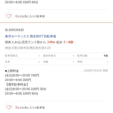
20:00〜8:00 100円 60分
4
人が
お気に入りの駐車場
ID:305135425
東洋カーマックス 西生田4丁目駐車場
349m
5～8分
焼肉 たれ山 読売ランド前から
徒歩
神奈川県川崎市多摩区西生田4-23
-
-
5台
駐車場形式
屋内外形式
駐車台数
-
-
-
全長
全幅
車高
■上限料金
2026年7月24日
更新
(全日)8:00〜20:00 700円
20:00〜8:00 300円
【通常駐車料金】
(全日)8:00〜20:00 100円 30分
20:00〜8:00 100円 60分
3
人が
お気に入りの駐車場