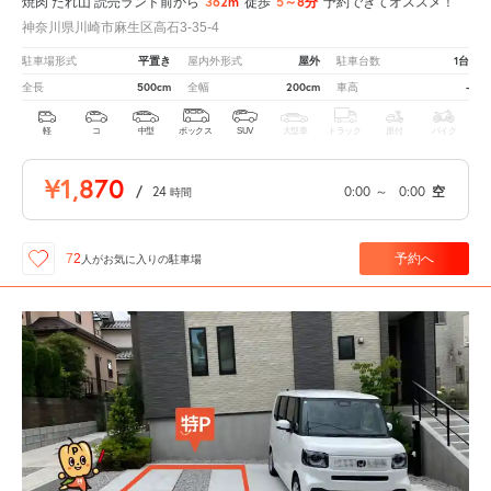
362m
5～8分
焼肉 たれ山 読売ランド前から
徒歩
予約できてオススメ！
神奈川県川崎市麻生区高石3-35-4
平置き
屋外
1台
駐車場形式
屋内外形式
駐車台数
500cm
200cm
-
全長
全幅
車高
軽
コ
中型
ボックス
SUV
大型車
トラック
原付
バイク
¥1,870
/
24
0:00
～
0:00
空
時間
予約へ
72
人が
お気に入りの駐車場