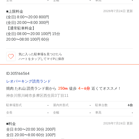
-
-
-
全長
全幅
車高
■上限料金
2026年7月24日
更新
(全日) 8:00〜20:00 800円
(全日) 20:00〜8:00 300円
【通常駐車料金】
(全日) 08:00〜20:00 100円 15分
20:00〜08:00 100円 60分
気に入った駐車場を見つけたら
ハートをタップしてマイPに保存
ID:305166564
レオパーキング読売ランド
250m
4～6分
焼肉 たれ山 読売ランド前から
徒歩
近くてオススメ！
神奈川県川崎市多摩区西生田3丁目11
-
-
6台
駐車場形式
屋内外形式
駐車台数
-
-
-
全長
全幅
車高
■料金
2026年7月24日
更新
全日 8:00〜20:00 30分 200円
全日 20:00〜8:00 60分 100円