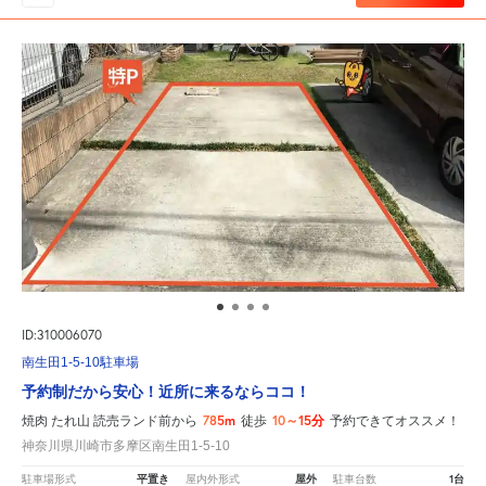
ID:310006070
南生田1-5-10駐車場
予約制だから安心！近所に来るならココ！
785m
10～15分
焼肉 たれ山 読売ランド前から
徒歩
予約できてオススメ！
神奈川県川崎市多摩区南生田1-5-10
平置き
屋外
1台
駐車場形式
屋内外形式
駐車台数