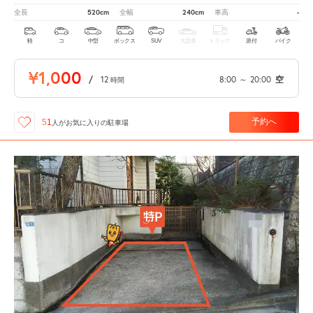
520cm
240cm
-
全長
全幅
車高
軽
コ
中型
ボックス
SUV
大型車
トラック
原付
バイク
¥1,000
/
12
8:00
～
20:00
空
時間
予約へ
51
人が
お気に入りの駐車場