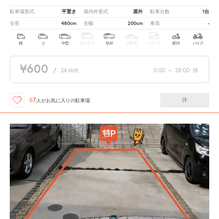
平置き
屋外
1台
駐車場形式
屋内外形式
駐車台数
480cm
200cm
-
全長
全幅
車高
軽
コ
中型
ボックス
SUV
大型車
トラック
原付
バイク
¥600
/
24
0:00
～
24:00
休
時間
休
67
人が
お気に入りの駐車場