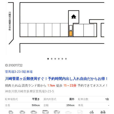
ID:310011722
菅馬場3-23-5駐車場
川崎菅星ヶ丘郵便局すぐ！予約時間内出し入れ自由だからお得！
1.1km
15～22分
焼肉 たれ山 読売ランド前から
徒歩
予約できてオススメ！
神奈川県川崎市多摩区菅馬場3-23-5
平置き
屋外
1台
駐車場形式
屋内外形式
駐車台数
500cm
250cm
-
全長
全幅
車高