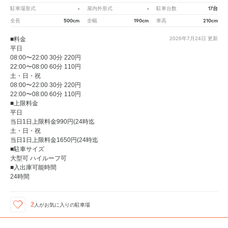
-
-
17台
駐車場形式
屋内外形式
駐車台数
500cm
190cm
210cm
全長
全幅
車高
■料金
2026年7月24日
更新
平日
08:00〜22:00 30分 220円
22:00〜08:00 60分 110円
土・日・祝
08:00〜22:00 30分 220円
22:00〜08:00 60分 110円
■上限料金
平日
当日1日上限料金990円(24時迄
土・日・祝
当日1日上限料金1650円(24時迄
■駐車サイズ
大型可 ハイルーフ可
■入出庫可能時間
24時間
2
人が
お気に入りの駐車場