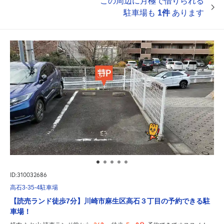
この周辺に月極で借りられる
駐車場も
1件
あります
ID:310032686
高石3-35-4駐車場
【読売ランド徒歩7分】川崎市麻生区高石３丁目の予約できる駐
車場！