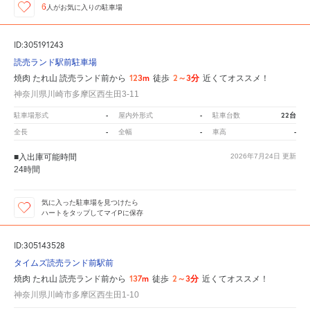
6
人が
お気に入りの駐車場
ID:305191243
読売ランド駅前駐車場
123m
2～3分
焼肉 たれ山 読売ランド前から
徒歩
近くてオススメ！
神奈川県川崎市多摩区西生田3-11
-
-
22台
駐車場形式
屋内外形式
駐車台数
-
-
-
全長
全幅
車高
■入出庫可能時間
2026年7月24日
更新
24時間
気に入った駐車場を見つけたら
ハートをタップしてマイPに保存
ID:305143528
タイムズ読売ランド前駅前
137m
2～3分
焼肉 たれ山 読売ランド前から
徒歩
近くてオススメ！
神奈川県川崎市多摩区西生田1-10