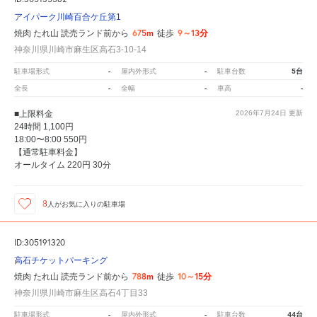
アイパーク川崎百合ケ丘第1
675m
9～13分
焼肉 たれ山 読売ランド前から
徒歩
神奈川県川崎市麻生区高石3-10-14
-
-
5台
駐車場形式
屋内外形式
駐車台数
-
-
-
全長
全幅
車高
■上限料金
2026年7月24日
更新
24時間 1,100円
18:00〜8:00 550円
【通常駐車料金】
オールタイム 220円 30分
8
人が
お気に入りの駐車場
ID:305191320
高石チケットパーキング
788m
10～15分
焼肉 たれ山 読売ランド前から
徒歩
神奈川県川崎市麻生区高石4丁目33
-
-
44台
駐車場形式
屋内外形式
駐車台数