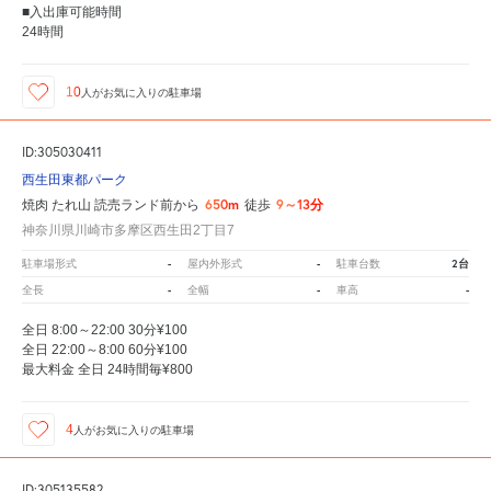
■入出庫可能時間
24時間
10
人が
お気に入りの駐車場
ID:305030411
西生田東都パーク
650m
9～13分
焼肉 たれ山 読売ランド前から
徒歩
神奈川県川崎市多摩区西生田2丁目7
-
-
2台
駐車場形式
屋内外形式
駐車台数
-
-
-
全長
全幅
車高
全日 8:00～22:00 30分¥100
全日 22:00～8:00 60分¥100
最大料金 全日 24時間毎¥800
4
人が
お気に入りの駐車場
ID:305135582