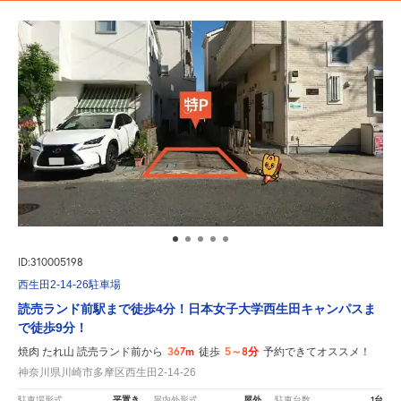
ID:310005198
西生田2-14-26駐車場
読売ランド前駅まで徒歩4分！日本女子大学西生田キャンパスま
で徒歩9分！
367m
5～8分
焼肉 たれ山 読売ランド前から
徒歩
予約できてオススメ！
神奈川県川崎市多摩区西生田2-14-26
平置き
屋外
1台
駐車場形式
屋内外形式
駐車台数