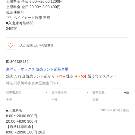
上限料金 全日 8:00〜20:00 1200円
上限料金 全日 20:00〜8:00 400円
現金使用可
プリペイドカード利用:不可
■入出庫可能時間
24時間
1
人が
お気に入りの駐車場
ID:305135432
東洋カーマックス 読売ランド前駐車場
271m
4～6分
焼肉 たれ山 読売ランド前から
徒歩
近くてオススメ！
神奈川県川崎市多摩区西生田3-13
-
-
6台
駐車場形式
屋内外形式
駐車台数
-
-
-
全長
全幅
車高
■上限料金
2026年7月24日
更新
8:00〜20:00 800円
20:00〜8:00 300円
【通常駐車料金】
8:00〜20:00 100円 20分