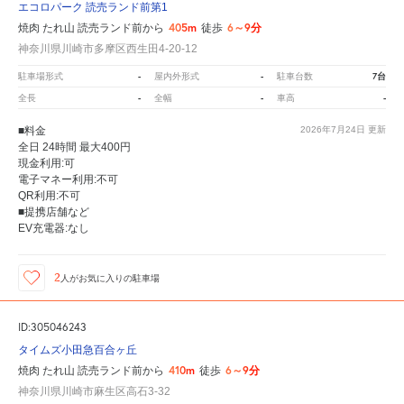
エコロパーク 読売ランド前第1
405m
6～9分
焼肉 たれ山 読売ランド前から
徒歩
神奈川県川崎市多摩区西生田4-20-12
-
-
7台
駐車場形式
屋内外形式
駐車台数
-
-
-
全長
全幅
車高
■料金
2026年7月24日
更新
全日 24時間 最大400円
現金利用:可
電子マネー利用:不可
QR利用:不可
■提携店舗など
EV充電器:なし
2
人が
お気に入りの駐車場
ID:305046243
タイムズ小田急百合ヶ丘
410m
6～9分
焼肉 たれ山 読売ランド前から
徒歩
神奈川県川崎市麻生区高石3-32