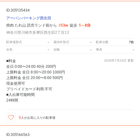
ID:305135434
アーバンパーキング西生田
353m
5～8分
焼肉 たれ山 読売ランド前から
徒歩
神奈川県川崎市多摩区西生田2丁目13
-
-
7台
駐車場形式
屋内外形式
駐車台数
-
-
-
全長
全幅
車高
■料金
2026年7月24日
更新
全日 0:00〜24:00 40分 200円
上限料金 全日 8:00〜20:00 1000円
上限料金 全日 20:00〜8:00 500円
現金使用可
プリペイドカード利用:不可
■入出庫可能時間
24時間
6
人が
お気に入りの駐車場
ID:305166563