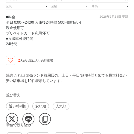
-
-
-
全長
全幅
車高
■料金
2026年7月24日
更新
全日 0:00〜24:00 入庫後24時間 500円(前払い)
現金使用可
プリペイドカード利用:不可
■入出庫可能時間
24時間
2
人が
お気に入りの駐車場
焼肉 たれ山 読売ランド前周辺の、土日・平日NaN時間とめても最大料金が
安い駐車場を10件表示しています。
並び替え
近い特P順
安い順
人気順
車種で絞り込み