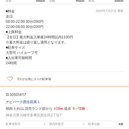
500cm
190cm
200cm
全長
全幅
車高
■料金
2026年7月27日
更新
全日
08:00-22:00 30分/200円
22:00-08:00 30分/200円
■上限料金
【全日】最大料金入庫後24時間以内1100円
※最大料金は繰り返し適用となります。
■駐車サイズ
大型可 ハイルーフ可
■入出庫可能時間
24時間
8
人が
お気に入りの駐車場
ID:305014117
ナビパーク西生田第１
625m
8～12分
焼肉 たれ山 読売ランド前から
徒歩
神奈川県川崎市多摩区西生田2丁目7
-
-
6台
駐車場形式
屋内外形式
駐車台数