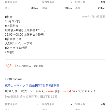
-
-
5台
駐車場形式
屋内外形式
駐車台数
500cm
190cm
210cm
全長
全幅
車高
■料金
2026年7月24日
更新
60分 330円
■上限料金
駐車後24時間 上限料金1210円
22:00〜08:00 上限料金440円
■駐車サイズ
大型可 ハイルーフ可
■入出庫可能時間
24時間
7
人が
お気に入りの駐車場
ID:305191242
東洋カーマックス 西生田3丁目第2駐車場
226m
3～5分
焼肉 たれ山 読売ランド前から
徒歩
近くてオススメ！
神奈川県川崎市多摩区西生田3丁目12番
-
-
6台
駐車場形式
屋内外形式
駐車台数