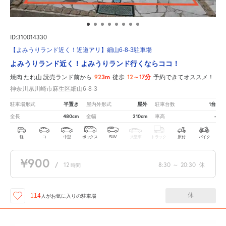
ID:310014330
【よみうりランド近く！近道アリ】細山6-8-3駐車場
よみうりランド近く！よみうりランド行くならココ！
923m
12～17分
焼肉 たれ山 読売ランド前から
徒歩
予約できてオススメ！
神奈川県川崎市麻生区細山6-8-3
平置き
屋外
1台
駐車場形式
屋内外形式
駐車台数
480cm
210cm
-
全長
全幅
車高
軽
コ
中型
ボックス
SUV
大型車
トラック
原付
バイク
¥900
/
12
8:30
～
20:30
休
時間
休
114
人が
お気に入りの駐車場