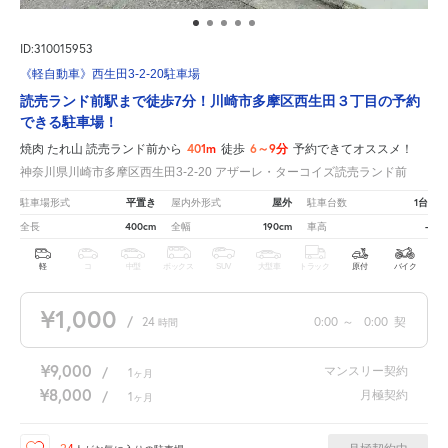
ID:310015953
《軽自動車》西生田3-2-20駐車場
読売ランド前駅まで徒歩7分！川崎市多摩区西生田３丁目の予約
できる駐車場！
401m
6～9分
焼肉 たれ山 読売ランド前から
徒歩
予約できてオススメ！
神奈川県川崎市多摩区西生田3-2-20 アザーレ・ターコイズ読売ランド前
平置き
屋外
1台
駐車場形式
屋内外形式
駐車台数
400cm
190cm
-
全長
全幅
車高
軽
コ
中型
ボックス
SUV
大型車
トラック
原付
バイク
¥1,000
/
24
0:00
～
0:00
契
時間
¥9,000
マンスリー契約
/
1
ヶ月
¥8,000
月極契約
/
1
ヶ月