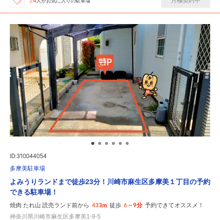
月極契約中
24
人が
お気に入りの駐車場
ID:310044054
多摩美駐車場
よみうりランドまで徒歩23分！川崎市麻生区多摩美１丁目の予約
できる駐車場！
433m
6～9分
焼肉 たれ山 読売ランド前から
徒歩
予約できてオススメ！
神奈川県川崎市麻生区多摩美1-9-5