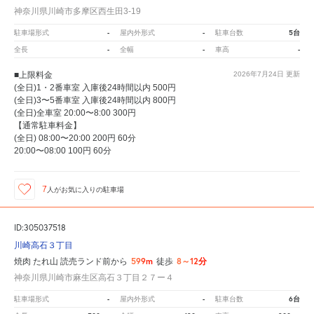
神奈川県川崎市多摩区西生田3-19
-
-
5台
駐車場形式
屋内外形式
駐車台数
-
-
-
全長
全幅
車高
■上限料金
2026年7月24日
更新
(全日)1・2番車室 入庫後24時間以内 500円
(全日)3〜5番車室 入庫後24時間以内 800円
(全日)全車室 20:00〜8:00 300円
【通常駐車料金】
(全日) 08:00〜20:00 200円 60分
20:00〜08:00 100円 60分
7
人が
お気に入りの駐車場
ID:305037518
川崎高石３丁目
599m
8～12分
焼肉 たれ山 読売ランド前から
徒歩
神奈川県川崎市麻生区高石３丁目２７ー４
-
-
6台
駐車場形式
屋内外形式
駐車台数