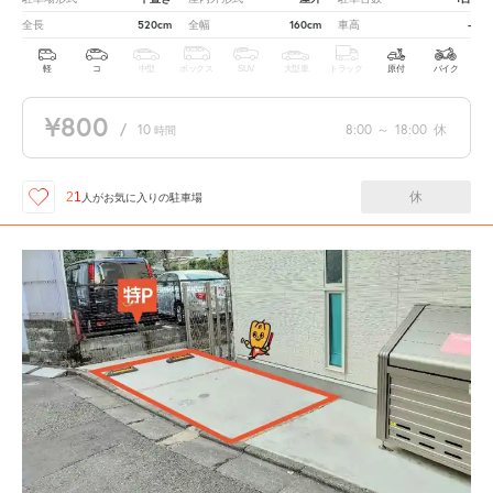
520cm
160cm
-
全長
全幅
車高
軽
コ
中型
ボックス
SUV
大型車
トラック
原付
バイク
¥800
/
10
8:00
～
18:00
休
時間
休
21
人が
お気に入りの駐車場