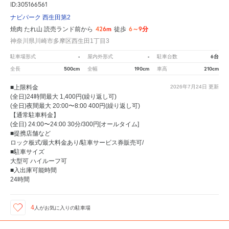
ID:305166561
ナビパーク 西生田第2
426m
6～9分
焼肉 たれ山 読売ランド前から
徒歩
神奈川県川崎市多摩区西生田1丁目3
-
-
6台
駐車場形式
屋内外形式
駐車台数
500cm
190cm
210cm
全長
全幅
車高
■上限料金
2026年7月24日
更新
(全日)24時間最大 1,400円(繰り返し可)
(全日)夜間最大 20:00〜8:00 400円(繰り返し可)
【通常駐車料金】
(全日) 24:00〜24:00 30分/300円[オールタイム]
■提携店舗など
ロック板式/最大料金あり/駐車サービス券販売可/
■駐車サイズ
大型可 ハイルーフ可
■入出庫可能時間
24時間
4
人が
お気に入りの駐車場