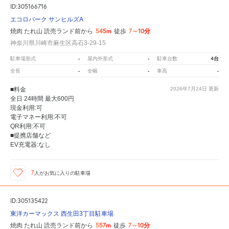
ID:305166716
エコロパーク サンヒルズA
545m
7～10分
焼肉 たれ山 読売ランド前から
徒歩
神奈川県川崎市麻生区高石3-29-15
-
-
4台
駐車場形式
屋内外形式
駐車台数
-
-
-
全長
全幅
車高
■料金
2026年7月24日
更新
全日 24時間 最大600円
現金利用:可
電子マネー利用:不可
QR利用:不可
■提携店舗など
EV充電器:なし
7
人が
お気に入りの駐車場
ID:305135422
東洋カーマックス 西生田3丁目駐車場
557m
7～10分
焼肉 たれ山 読売ランド前から
徒歩