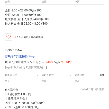
-
-
-
全長
全幅
車高
全日 8:00～22:00 60分¥200
全日 22:00～8:00 60分¥100
最大料金 全日 入庫後24時間¥800
最大料金 全日 22:00～8:00 ¥300
7
人が
お気に入りの駐車場
ID:305135167
菅馬場4丁目東都パーク
645m
9～13分
焼肉 たれ山 読売ランド前から
徒歩
神奈川県川崎市多摩区菅馬場4-3
-
-
3台
駐車場形式
屋内外形式
駐車台数
-
-
-
全長
全幅
車高
■上限料金
2026年7月24日
更新
12時間最大 1,000円
【通常駐車料金】
(全日)8:00〜20:00 200円 30分
20:00〜翌8:00 100円 60分