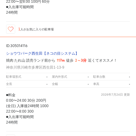
22:00〜翌8:00 100円 60分
■入出庫可能時間
24時間
1
人が
お気に入りの駐車場
ID:305014116
ショウワパーク西生田【ネコの目システム】
117m
2～3分
焼肉 たれ山 読売ランド前から
徒歩
近くてオススメ！
神奈川県川崎市多摩区西生田1-13-9
-
-
-
駐車場形式
屋内外形式
駐車台数
-
-
-
全長
全幅
車高
■料金
2026年7月24日
更新
0:00〜24:00 30分 200円
(全日) 入庫後24時間 1000
22:00〜8:00 300
■入出庫可能時間
24時間