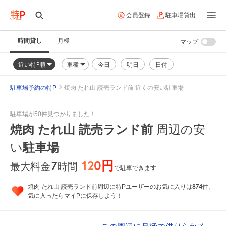
会員登録
駐車場貸出
時間貸し
月極
マップ
近い特P順
車種
今日
明日
日付
駐車場予約の特P
焼肉 たれ山 読売ランド前 近くの安い駐車場
駐車場が50件見つかりました！
焼肉 たれ山 読売ランド前
周辺の安
い
駐車場
120円
7
時間
最大料金
で駐車できます
874
焼肉 たれ山 読売ランド前周辺に特Pユーザーのお気に入りは
件。
気に入ったらマイPに保存しよう！