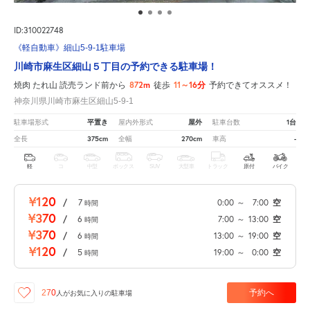
ID:310022748
《軽自動車》細山5-9-1駐車場
川崎市麻生区細山５丁目の予約できる駐車場！
872m
11～16分
焼肉 たれ山 読売ランド前から
徒歩
予約できてオススメ！
神奈川県川崎市麻生区細山5-9-1
平置き
屋外
1台
駐車場形式
屋内外形式
駐車台数
375cm
270cm
-
全長
全幅
車高
軽
コ
中型
ボックス
SUV
大型車
トラック
原付
バイク
¥120
/
7
0:00
～
7:00
空
時間
¥370
/
6
7:00
～
13:00
空
時間
¥370
/
6
13:00
～
19:00
空
時間
¥120
/
5
19:00
～
0:00
空
時間
予約へ
270
人が
お気に入りの駐車場