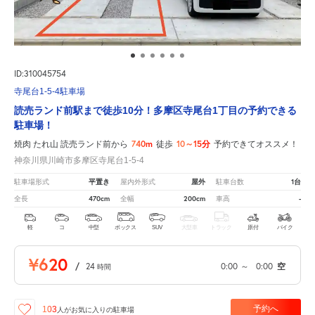
ID:310045754
寺尾台1-5-4駐車場
読売ランド前駅まで徒歩10分！多摩区寺尾台1丁目の予約できる
駐車場！
740m
10～15分
焼肉 たれ山 読売ランド前から
徒歩
予約できてオススメ！
神奈川県川崎市多摩区寺尾台1-5-4
平置き
屋外
1台
駐車場形式
屋内外形式
駐車台数
470cm
200cm
-
全長
全幅
車高
軽
コ
中型
ボックス
SUV
大型車
トラック
原付
バイク
¥620
/
24
0:00
～
0:00
空
時間
予約へ
103
人が
お気に入りの駐車場