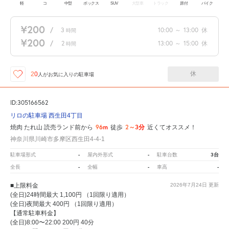
軽
コ
中型
ボックス
SUV
大型車
トラック
原付
バイク
¥200
/
3
10:00
～
13:00
休
時間
¥200
/
2
13:00
～
15:00
休
時間
休
20
人が
お気に入りの駐車場
ID:305166562
リロの駐車場 西生田4丁目
96m
2～3分
焼肉 たれ山 読売ランド前から
徒歩
近くてオススメ！
神奈川県川崎市多摩区西生田4-4-1
-
-
3台
駐車場形式
屋内外形式
駐車台数
-
-
-
全長
全幅
車高
■上限料金
2026年7月24日
更新
(全日)24時間最大 1,100円 （1回限り適用）
(全日)夜間最大 400円 （1回限り適用）
【通常駐車料金】
(全日)8:00〜22:00 200円 40分