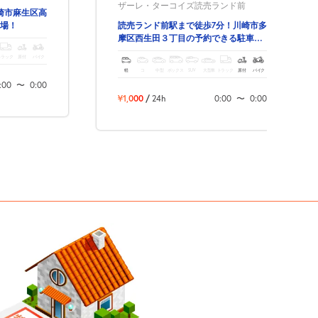
ザーレ・ターコイズ読売ランド前
崎市麻生区高
場！
読売ランド前駅まで徒歩7分！川崎市多
摩区西生田３丁目の予約できる駐車
場！
トラック
原付
バイク
軽
コ
中型
ボックス
SUV
大型車
トラック
原付
バイク
:00
〜
0:00
¥1,000
/
24h
0:00
〜
0:00