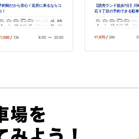
【読売ランド徒歩7分】川
予約制だから安心！近所に来るならコ
石３丁目の予約できる駐車
コ！
軽
コ
中型
ボックス
SUV
大型車
軽
コ
中型
ボックス
SUV
大型車
トラック
原付
バイク
¥1,870
/
24h
0
1,000
/
12h
8:00
〜
20:00