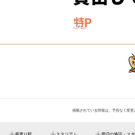
掲載されている情報は、予告なく変更
読売ランド前駅
読売ジャイアンツ球場
多摩警察署読売ランド駅前交番
杉山社
周辺にイベントが見つかりませんでした。
最寄り駅
スタジアム
周辺の施設・スポ