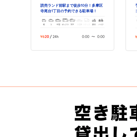
読売ランド前駅まで徒歩10分！多摩区
寺尾台1丁目の予約できる駐車場！
軽
コ
中型
ボックス
SUV
大型車
トラック
原付
バイク
¥620
/
24h
0:00
〜
0:00
¥